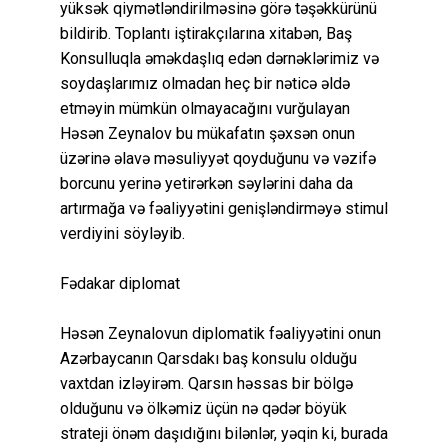
yüksək qiymətləndirilməsinə görə təşəkkürünü
bildirib. Toplantı iştirakçılarına xitabən, Baş
Konsulluqla əməkdaşlıq edən dərnəklərimiz və
soydaşlarımız olmadan heç bir nəticə əldə
etməyin mümkün olmayacağını vurğulayan
Həsən Zeynalov bu mükafatın şəxsən onun
üzərinə əlavə məsuliyyət qoyduğunu və vəzifə
borcunu yerinə yetirərkən səylərini daha da
artırmağa və fəaliyyətini genişləndirməyə stimul
verdiyini söyləyib.
Fədakar diplomat
Həsən Zeynalovun diplomatik fəaliyyətini onun
Azərbaycanın Qarsdakı baş konsulu olduğu
vaxtdan izləyirəm. Qarsın həssas bir bölgə
olduğunu və ölkəmiz üçün nə qədər böyük
strateji önəm daşıdığını bilənlər, yəqin ki, burada