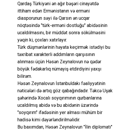
Qardaş Türkiyəni ən ağır bəşəri cinayətdə
ittiham edən Ermənistanın və erməni
diasporunun səyi ilə Qarsın ən ucqar
nöqtəsində "türk-erməni dostluğu" abidəsinin
ucaldılmasını, bir müddət sonra sökülməsini
yəqin ki, çoxları xatırlayır.
Türk düşmənlərinin həyata keçirmək istədiyi bu
təxribat xarakterli addımların qarşısının
alınması üçün Həsən Zeynalovun nə qədər
böyük fədakarlıq nümayiş etdirdiyini yaxşı
bilirəm.
Həsən Zeynalovun İstanbuldakı fəaliyyətinin
nəticələri də artıq göz qabağındadır. Təkcə Uşak
şəhərində Xocalı soyqırımının qurbanlarına
ucaldılmış abidə və bu abidənin üzərində
"soyqırım" ifadəsinin yer alması mühüm bir
hadisə kimi dəyərləndirilməlidir.
Bu baxımdan, Həsən Zeynalovun "İlin diplomatı"