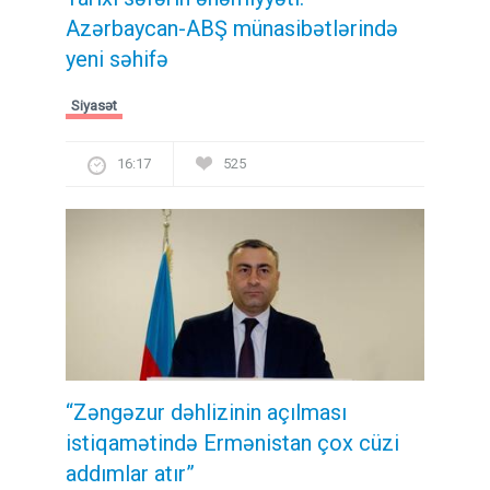
Azərbaycan-ABŞ münasibətlərində
yeni səhifə
Siyasət
16:17
525
“Zəngəzur dəhlizinin açılması
istiqamətində Ermənistan çox cüzi
addımlar atır”