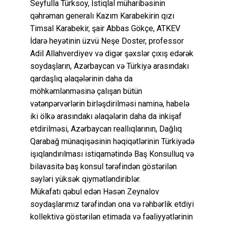
Seyfulla Türksoy, İstiqlal müharibəsinin
qəhrəman generalı Kazım Karabekirin qızı
Timsal Karabekir, şair Abbas Gökçe, ATKEV
İdarə heyətinin üzvü Neşe Doster, professor
Adil Allahverdiyev və digər şəxslər çıxış edərək
soydaşların, Azərbaycan və Türkiyə arasındakı
qardaşlıq əlaqələrinin daha da
möhkəmlənməsinə çalışan bütün
vətənpərvərlərin birləşdirilməsi naminə, habelə
iki ölkə arasındakı əlaqələrin daha da inkişaf
etdirilməsi, Azərbaycan reallıqlarının, Dağlıq
Qarabağ münaqişəsinin həqiqətlərinin Türkiyədə
işıqlandırılması istiqamətində Baş Konsulluq və
bilavasitə baş konsul tərəfindən göstərilən
səyləri yüksək qiymətləndiriblər.
Mükafatı qəbul edən Həsən Zeynalov
soydaşlarımız tərəfindən ona və rəhbərlik etdiyi
kollektivə göstərilən etimada və fəaliyyətlərinin