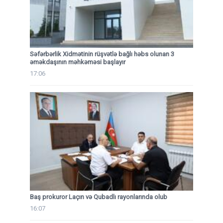
Səfərbərlik Xidmətinin rüşvətlə bağlı həbs olunan 3
əməkdaşının məhkəməsi başlayır
17:06
Baş prokuror Laçın və Qubadlı rayonlarında olub
16:07