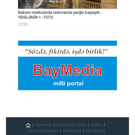
Bakının mərkəzində restoranda yanğın başlayıb
-
YENİLƏNİB-1 - FOTO
12:33
Siyasət
İqtisadiyyat
Dünya
Hadisə
Güney Azərbaycan
Mədəniyyət
Müsahibə