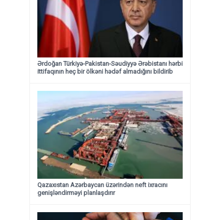
Ərdoğan Türkiyə-Pakistan-Səudiyyə Ərəbistanı hərbi
ittifaqının heç bir ölkəni hədəf almadığını bildirib
Qazaxıstan Azərbaycan üzərindən neft ixracını
genişləndirməyi planlaşdırır