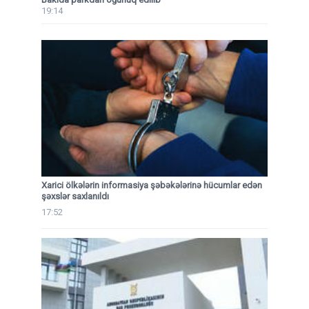
19:14
Xarici ölkələrin informasiya şəbəkələrinə hücumlar edən
şəxslər saxlanıldı
17:52