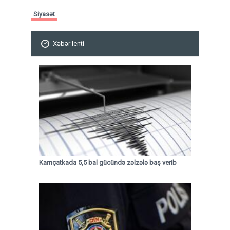
Siyasət
Xəbər lenti
Kamçatkada 5,5 bal gücündə zəlzələ baş verib