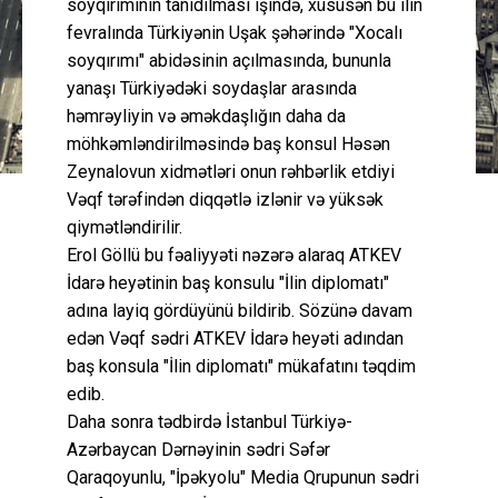
soyqırımının tanıdılması işində, xüsusən bu ilin
fevralında Türkiyənin Uşak şəhərində "Xocalı
soyqırımı" abidəsinin açılmasında, bununla
yanaşı Türkiyədəki soydaşlar arasında
həmrəyliyin və əməkdaşlığın daha da
möhkəmləndirilməsində baş konsul Həsən
Zeynalovun xidmətləri onun rəhbərlik etdiyi
Vəqf tərəfindən diqqətlə izlənir və yüksək
qiymətləndirilir.
Erol Göllü bu fəaliyyəti nəzərə alaraq ATKEV
İdarə heyətinin baş konsulu "İlin diplomatı"
adına layiq gördüyünü bildirib. Sözünə davam
edən Vəqf sədri ATKEV İdarə heyəti adından
baş konsula "İlin diplomatı" mükafatını təqdim
edib.
Daha sonra tədbirdə İstanbul Türkiyə-
Azərbaycan Dərnəyinin sədri Səfər
Qaraqoyunlu, "İpəkyolu" Media Qrupunun sədri