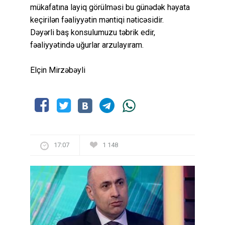
mükafatına layiq görülməsi bu günədək həyata
keçirilən fəaliyyətin məntiqi nəticəsidir.
Dəyərli baş konsulumuzu təbrik edir,
fəaliyyətində uğurlar arzulayıram.
Elçin Mirzəbəyli
17:07
1 148