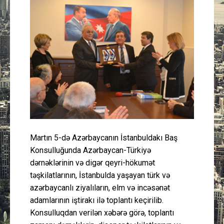
Güney Azərbaycan
Mədəniyyət
Müsahibə
İdman
Layihə
Martın 5-də Azərbaycanın İstanbuldakı Baş
Gündəm
Konsulluğunda Azərbaycan-Türkiyə
dərnəklərinin və digər qeyri-hökumət
Cəmiyyət
təşkilatlarının, İstanbulda yaşayan türk və
azərbaycanlı ziyalıların, elm və incəsənət
Peşə etikası
adamlarının iştirakı ilə toplantı keçirilib.
Konsulluqdan verilən xəbərə görə, toplantı
Əlaqə