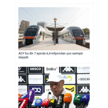
ADY bu ilin 7 ayında 6,4 milyondan çox sərnişin
daşıyıb