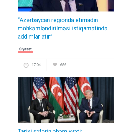
“Azərbaycan regionda etimadın
möhkəmləndirilməsi istiqamətində
addımlar atır”
Siyasət
17:04
686
Tarixi səfərin əhəmiyyəti: