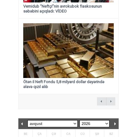
Vernidub “Neftçi”nin avrokubok fiaskosunun
səbəbini açıqladı: VİDEO
Ötən il Neft Fondu 5,8 milyard dollar dəyərində
əlavə qızıl alıb
BE
ÇA
ÇƏ
CA
CÜ
ŞƏ
BZ