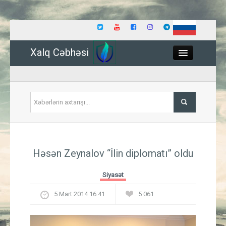
Xalq Cəbhəsi
Close
Siyasət
Həsən Zeynalov “İlin diplomatı” oldu
İqtisadiyyat
Siyasət
Dünya
5 Mart 2014 16:41
5 061
Hadisə