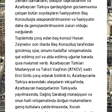
zamanı dərnəklərin, diaspor təşkilatlarının və
Azərbaycan-Türkiyə qardaşlığının güclənməsinə
çalışan bütün soydaşların fəaliyyətinin Baş
Konsulluqla əlaqələndirilməsinin və fəaliyyətin
daha da genişləndirilməsinin zəruri olduğu
vurğulanıb.
Toplantıda çıxış edən baş konsul Həsən
Zeynalov son illərdə Baş Konsulluq tərəfindən
görülmüş işlər, ümumi hədəflər istiqamətində
qət edilmiş yol və əldə edilmiş uğurlar barədə
qısa məlumat verib. Azərbaycan Türkləri
Mədəniyyət və Təhsil Vəqfinin (ATKEV) sədri
Erol Göllü çıxış edərək bildirib ki, Azərbaycanla
Türkiyə arasındakı əlaqələrin inkişafında,
Azərbaycan həqiqətlərinin Türkiyədə
yayılmasında, Dağlıq Qarabağ münaqişəsi və
onun həlli istiqamətində dolğun məlumatların
geniş kütlələrə çatdırılmasında, Xocalı