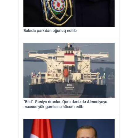
Bakıda parkdan oğurluq edilib
“Bild”: Rusiya dronları Qara dənizdə Almaniyaya
məxsus yük gəmisinə hücum edib