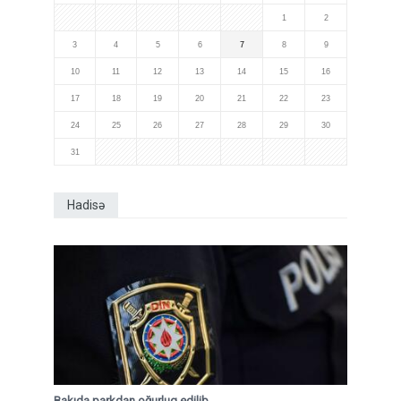
1
2
3
4
5
6
7
8
9
10
11
12
13
14
15
16
17
18
19
20
21
22
23
24
25
26
27
28
29
30
31
Hadisə
Bakıda parkdan oğurluq edilib