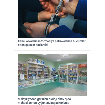
Xarici ölkələrin informasiya şəbəkələrinə hücumlar
edən şəxslər saxlanıldı
Malayziyadan gətirilən bioloji aktiv qida
məhsullarında uyğunsuzluq aşkarlanıb