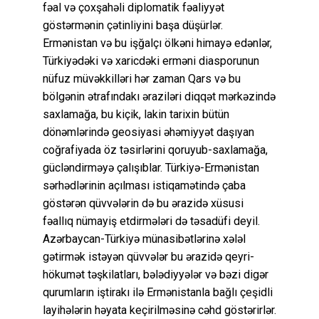
fəal və çoxşahəli diplomatik fəaliyyət
göstərmənin çətinliyini başa düşürlər.
Ermənistan və bu işğalçı ölkəni himayə edənlər,
Türkiyədəki və xaricdəki erməni diasporunun
nüfuz müvəkkilləri hər zaman Qars və bu
bölgənin ətrafındakı əraziləri diqqət mərkəzində
saxlamağa, bu kiçik, lakin tarixin bütün
dönəmlərində geosiyasi əhəmiyyət daşıyan
coğrafiyada öz təsirlərini qoruyub-saxlamağa,
gücləndirməyə çalışıblar. Türkiyə-Ermənistan
sərhədlərinin açılması istiqamətində çaba
göstərən qüvvələrin də bu ərazidə xüsusi
fəallıq nümayiş etdirmələri də təsadüfi deyil.
Azərbaycan-Türkiyə münasibətlərinə xələl
gətirmək istəyən qüvvələr bu ərazidə qeyri-
hökumət təşkilatları, bələdiyyələr və bəzi digər
qurumların iştirakı ilə Ermənistanla bağlı çeşidli
layihələrin həyata keçirilməsinə cəhd göstərirlər.