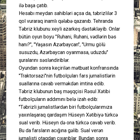
ilə başa çatıb.
Hesabı meydan sahibləri açsa da, təbrizlilər 3
qol vuraraq inamlı qələbə qazanıb. Tehranda
Təbriz klubunu xeyli azarkeş dəstəkləyib. Onlar
bütün oyun boyu "Ruhani, Ruhani, vədlərin bəs
hanı?", "Yaşasın Azərbaycan", "Urmu gölü
susuzdu, Azərbaycan oyanmasa, uduzdu"
şuralarını səsləndiriblər.
Oyundan sonra keçirilən mətbuat konfransında
"Traktorsazi"nin futbolçuları fars jurnalistlərin
suallarına cavab verməkdən imtina edib.
Təbriz klubunun baş məşqçisi Rəsul Xətibi
futbolçuların addımını belə izah edib:
"Təbrizli jurnalistlərdən biri futbolçularımıza
yaxınlaşaraq qardaşım Hüseyn Xətibiyə türkcə
sual verib. Hüseyn də ona türkcə cavab verib.
Bu da farsların acığına gəlib. Sual verən
jurnalisti otaqdan çıxarıblar. Bundan sonra