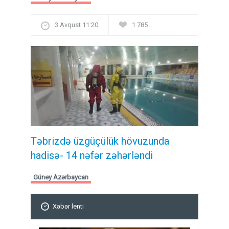
3 Avqust 11:20
1 785
Təbrizdə üzgüçülük hövuzunda
hadisə- 14 nəfər zəhərləndi
Güney Azərbaycan
Xəbər lenti