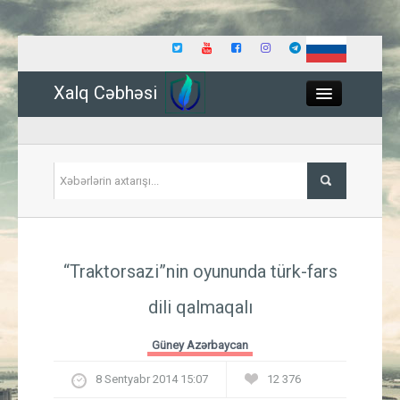
Xalq Cəbhəsi
Close
Siyasət
“Traktorsazi”nin oyununda türk-fars
İqtisadiyyat
dili qalmaqalı
Dünya
Güney Azərbaycan
Hadisə
8 Sentyabr 2014 15:07
12 376