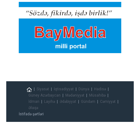
Siyasət
İqtisadiyyat
Dünya
Hadisə
Güney Azərbaycan
Mədəniyyət
Müsahibə
İdman
Layihə
Ədəbiyyat
Gündəm
Cəmiyyət
Əlaqə
İstifadə şərtləri