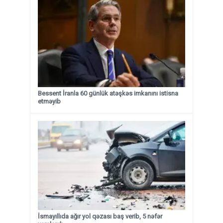
Bessent İranla 60 günlük atəşkəs imkanını istisna
etməyib
İsmayıllıda ağır yol qəzası baş verib, 5 nəfər