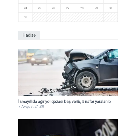
24
25
26
27
28
29
30
31
Hadisə
İsmayıllıda ağır yol qəzası baş verib, 5 nəfər yaralanıb
7 Avqust 21:39