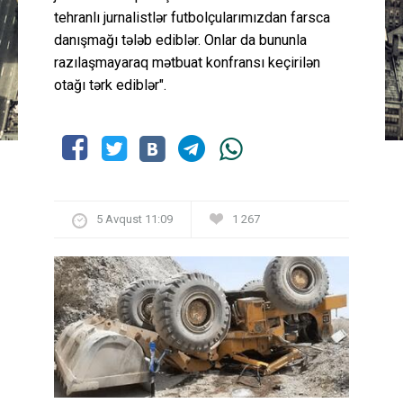
tehranlı jurnalistlər futbolçularımızdan farsca
danışmağı tələb ediblər. Onlar da bununla
razılaşmayaraq mətbuat konfransı keçirilən
otağı tərk ediblər".
5 Avqust 11:09
1 267