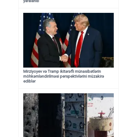
yaralanıb
Mirziyoyev və Tramp ikitərəfli münasibətlərin
möhkəmləndirilməsi perspektivlərini müzakirə
ediblər