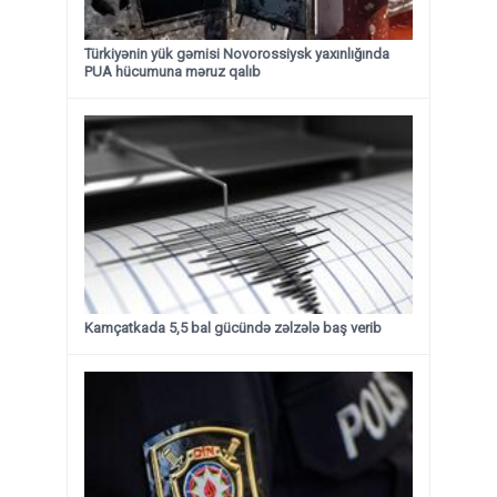
Türkiyənin yük gəmisi Novorossiysk yaxınlığında
PUA hücumuna məruz qalıb
Kamçatkada 5,5 bal gücündə zəlzələ baş verib