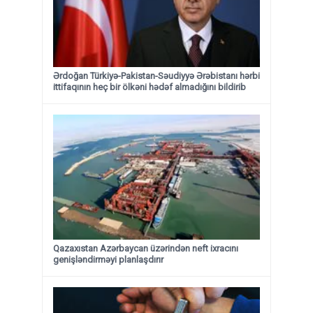
Ərdoğan Türkiyə-Pakistan-Səudiyyə Ərəbistanı hərbi
ittifaqının heç bir ölkəni hədəf almadığını bildirib
Qazaxıstan Azərbaycan üzərindən neft ixracını
genişləndirməyi planlaşdırır