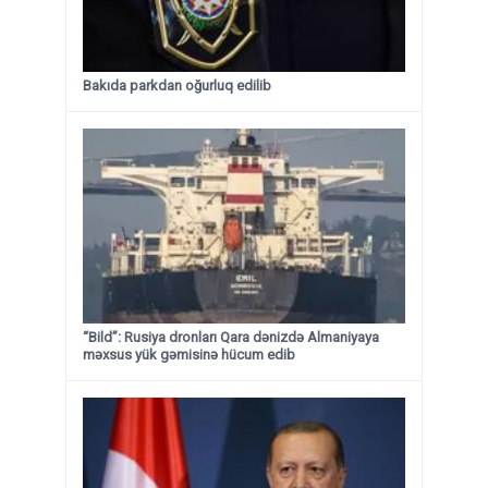
Bakıda parkdan oğurluq edilib
“Bild”: Rusiya dronları Qara dənizdə Almaniyaya
məxsus yük gəmisinə hücum edib