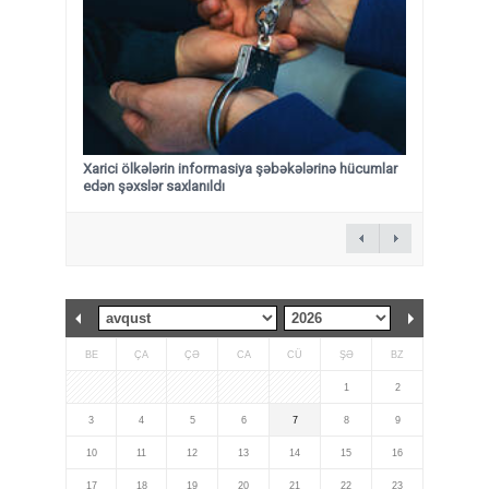
Xarici ölkələrin informasiya şəbəkələrinə hücumlar
edən şəxslər saxlanıldı
BE
ÇA
ÇƏ
CA
CÜ
ŞƏ
BZ
1
2
3
4
5
6
7
8
9
10
11
12
13
14
15
16
17
18
19
20
21
22
23