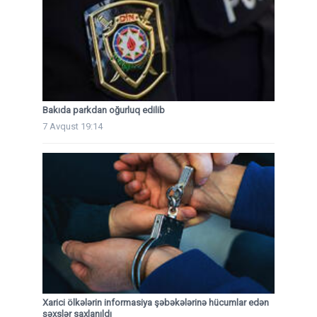
Bakıda parkdan oğurluq edilib
7 Avqust 19:14
Xarici ölkələrin informasiya şəbəkələrinə hücumlar edən
şəxslər saxlanıldı