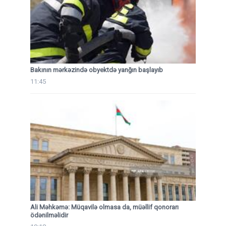
Bakının mərkəzində obyektdə yanğın başlayıb
11:45
Ali Məhkəmə: Müqavilə olmasa da, müəllif qonorarı
ödənilməlidir