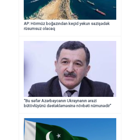
AP: Hörmüz boğazından keçid yekun sazişədək
rüsumsuz olacaq
“Bu səfər Azərbaycanın Ukraynanın ərazi
bütövlüyünü dəstəkləməsinə növbəti nümunədir”