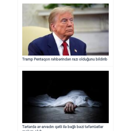
Tramp Pentaqon rəhbərindən razı olduğunu bildirib
Tərtərdə ər-arvadın qətli ilə bağlı bəzi təfərrüatlar