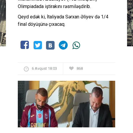
Olimpiadada iştirakını rəsmiləşdirib.
Qeyd edək ki, İtaliyada Sərxan Əliyev də 1/4
final döyüşünə çıxacaq.
6 Avqust 18:03
868