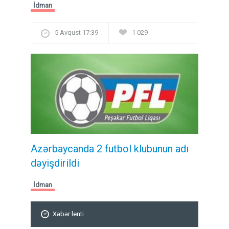
İdman
5 Avqust 17:39
1 029
Azərbaycanda 2 futbol klubunun adı
dəyişdirildi
İdman
Xəbər lenti