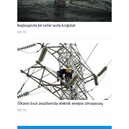
Beyləqanda bir nəfər suda boğulub
09:19
Ölkənin bəzi ərazilərində elektrik enerjisi olmayacaq
09:16