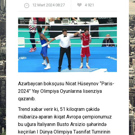
12 Mart 2024 08:27
4 921
Güney Azərbaycan
Mədəniyyət
Müsahibə
İdman
Layihə
Azərbaycan boksçusu Nicat Hüseynov “Paris-
Gündəm
2024” Yay Olimpiya Oyunlarına lisenziya
qazanıb.
Cəmiyyət
Trend xəbər verir ki, 51 kiloqram çəkidə
Peşə etikası
mübarizə aparan ikiqat Avropa çempionumuz
bu uğura İtaliyanın Busto Arsizio şəhərində
Əlaqə
keçirilən I Dünya Olimpiya Təsnifat Turnirinin