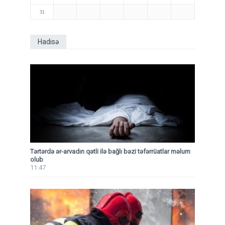
31
Hadisə
Tərtərdə ər-arvadın qətli ilə bağlı bəzi təfərrüatlar məlum
olub
11:47