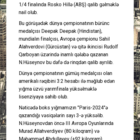
1/4 finalında Rosko Hillə (ABŞ) qalib gəlməklə
nail olub.
Bu görüşədək dünya çempionatının bürünc
medalçısı Deepak Deepak (Hindistan),
mundialın finalçısı, Avropa çempionu Sahil
Alahverdovi (Gürcüstan) və qitə ikincisi Rudolf
Qarboyan üzərində inamlı qələbə qazanan
N.Hüseynov bu dəfə də rinqdən qalib ayrılıb.
Dünya çempionatının gümüş medalçısı olan
amerikalı rəqibini 3:2 hesabı ilə məğlub edən
yığma üzvü yarımfinala yüksəlməklə
lisenziyaya sahib olub.
Nəticədə boks yığmamızın "Paris-2024"ə
qazandığı vəsiqələrin sayı 3-ə yüksəlib.
N.Hüseynovdan öncə III Avropa Oyunlarında
Murad Allahverdiyev (80 kiloqram) və
Məhəmməd Abdullayev (+92 kiloqram)