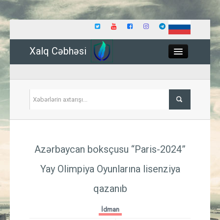
Xalq Cəbhəsi
Close
Siyasət
Azərbaycan boksçusu “Paris-2024”
İqtisadiyyat
Yay Olimpiya Oyunlarına lisenziya
Dünya
qazanıb
Hadisə
İdman