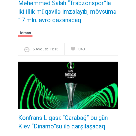
Məhəmməd Salah “Trabzonspor”la
iki illik müqavilə imzalayıb, mövsümə
17 mln. avro qazanacaq
İdman
6 Avqust 11:15
840
Konfrans Liqası: “Qarabağ” bu gün
Kiev “Dinamo”su ilə qarşılaşacaq