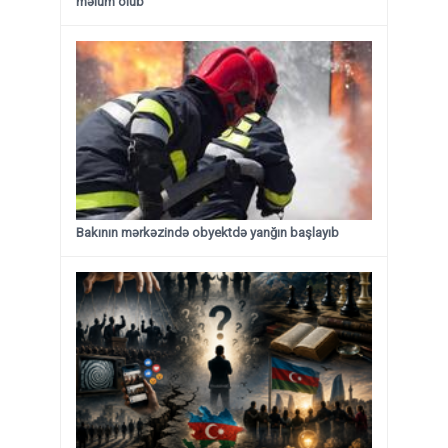
məlum olub
Bakının mərkəzində obyektdə yanğın başlayıb