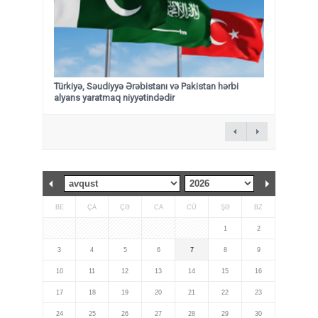
Türkiyə, Səudiyyə Ərəbistanı və Pakistan hərbi
alyans yaratmaq niyyətindədir
BE
ÇA
ÇƏ
CA
CÜ
ŞƏ
BZ
1
2
3
4
5
6
7
8
9
10
11
12
13
14
15
16
17
18
19
20
21
22
23
24
25
26
27
28
29
30