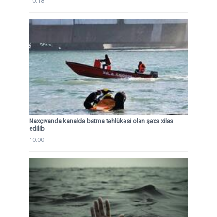
10:18
Naxçıvanda kanalda batma təhlükəsi olan şəxs xilas
edilib
10:00