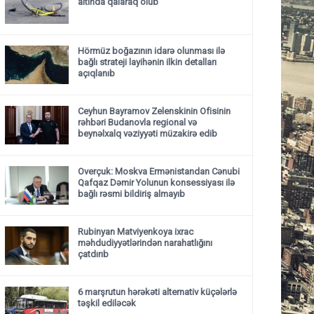
altında qalaraq ölüb
Hörmüz boğazının idarə olunması ilə
bağlı strateji layihənin ilkin detalları
açıqlanıb
Ceyhun Bayramov Zelenskinin Ofisinin
rəhbəri Budanovla regional və
beynəlxalq vəziyyəti müzakirə edib
Overçuk: Moskva Ermənistandan Cənubi
Qafqaz Dəmir Yolunun konsessiyası ilə
bağlı rəsmi bildiriş almayıb
Rubinyan Matviyenkoya ixrac
məhdudiyyətlərindən narahatlığını
çatdırıb
6 marşrutun hərəkəti alternativ küçələrlə
təşkil ediləcək