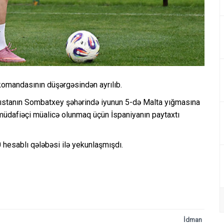
komandasının düşərgəsindən ayrılıb.
stanın Sombatxey şəhərində iyunun 5-də Malta yığmasına
müdafiəçi müalicə olunmaq üçün İspaniyanın paytaxtı
 hesablı qələbəsi ilə yekunlaşmışdı.
İdman