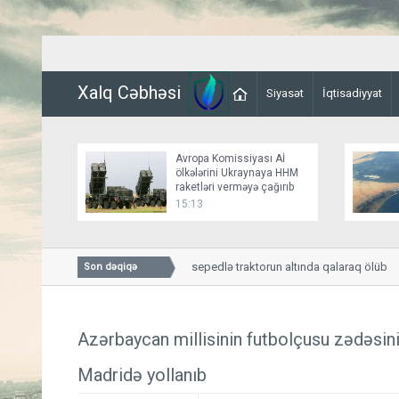
Xalq Cəbhəsi
Siyasət
İqtisadiyyat
Avropa Komissiyası Aİ
ölkələrini Ukraynaya HHM
raketləri verməyə çağırıb
15:13
İmişlidə uşaq velosepedlə traktorun altında qalaraq ölüb
Son dəqiqə
Azərbaycan millisinin futbolçusu zədəsin
Madridə yollanıb