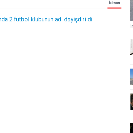
İdman
a 2 futbol klubunun adı dəyişdirildi
İ