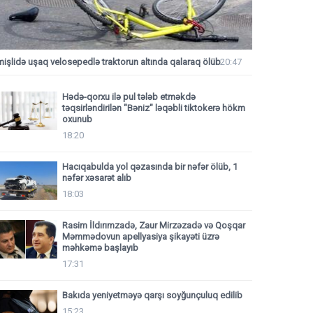
mişlidə uşaq velosepedlə traktorun altında qalaraq ölüb
20:47
Hədə-qorxu ilə pul tələb etməkdə
təqsirləndirilən "Bəniz" ləqəbli tiktokerə hökm
oxunub
18:20
Hacıqabulda yol qəzasında bir nəfər ölüb, 1
nəfər xəsarət alıb
18:03
Rasim İldırımzadə, Zaur Mirzəzadə və Qoşqar
Məmmədovun apellyasiya şikayəti üzrə
məhkəmə başlayıb
17:31
Bakıda yeniyetməyə qarşı soyğunçuluq edilib
15:23