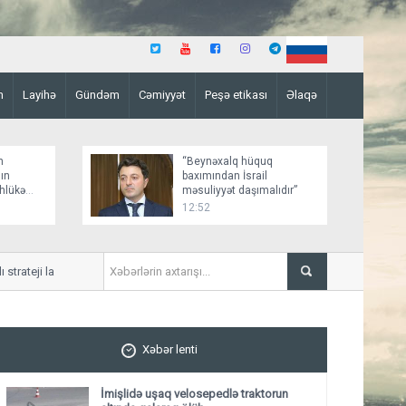
n
Layihə
Gündəm
Cəmiyyət
Peşə etikası
Əlaqə
n
“Beynəxalq hüquq
ın
baxımından İsrail
əhlükə
məsuliyyət daşımalıdır”
12:52
eji layihənin ilkin detalları açıqlanıb
Ceyhun Bayramov Zelenskini
müzakirə edib
Xəbər lenti
İmişlidə uşaq velosepedlə traktorun