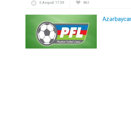
5 Avqust 17:39
861
Azərbaycand