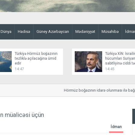
Dünya
Hadisə
Güney Azərbaycan
Mədəniyyət
Müsahibə
İdma
Türkiyə Hörmüz boğazının
Türkiyə XİN: İsraili
tezliklə açılacağına ümid
hücumları Suriyan
edir
sabitliyinə ciddi t
yaradır
14:47
14:45
Hörmüz boğazının idarə olunması ilə bağlı strat
in müalicəsi üçün
İdman