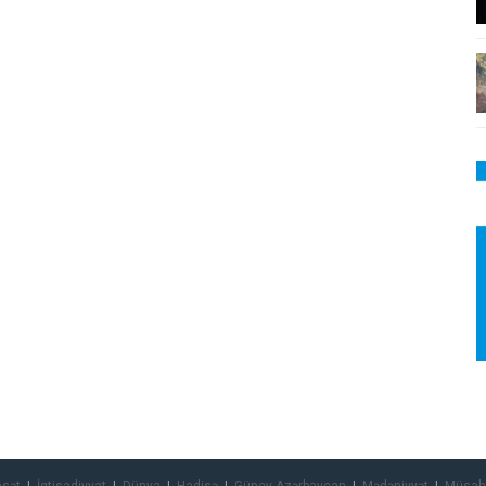
asət
İqtisadiyyat
Dünya
Hadisə
Güney Azərbaycan
Mədəniyyət
Müsah