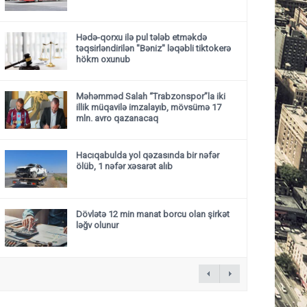
Hədə-qorxu ilə pul tələb etməkdə
təqsirləndirilən "Bəniz" ləqəbli tiktokerə
hökm oxunub
Məhəmməd Salah “Trabzonspor”la iki
illik müqavilə imzalayıb, mövsümə 17
mln. avro qazanacaq
Hacıqabulda yol qəzasında bir nəfər
ölüb, 1 nəfər xəsarət alıb
Dövlətə 12 min manat borcu olan şirkət
ləğv olunur