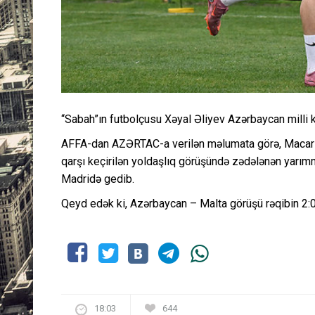
“Sabah”ın futbolçusu Xəyal Əliyev Azərbaycan milli 
AFFA-dan AZƏRTAC-a verilən məlumata görə, Macarı
qarşı keçirilən yoldaşlıq görüşündə zədələnən yarım
Madridə gedib.
Qeyd edək ki, Azərbaycan – Malta görüşü rəqibin 2:0
18:03
644