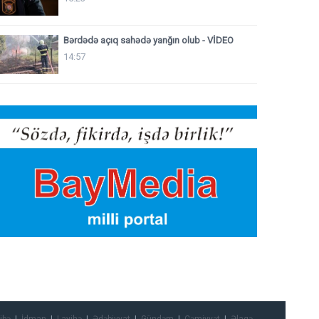
Bərdədə açıq sahədə yanğın olub - VİDEO
14:57
ibə
İdman
Layihə
Ədəbiyyat
Gündəm
Cəmiyyət
Əlaqə