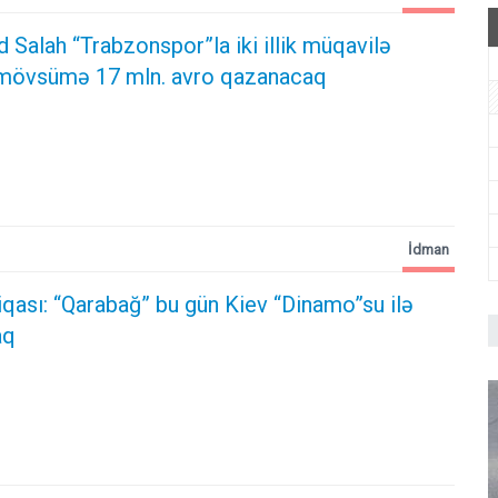
alah “Trabzonspor”la iki illik müqavilə
 mövsümə 17 mln. avro qazanacaq
İdman
qası: “Qarabağ” bu gün Kiev “Dinamo”su ilə
aq