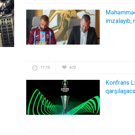
Məhəmməd S
imzalayıb,
11:15
672
Konfrans Li
qarşılaşac