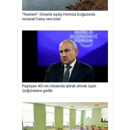
"Reuters": Omanla saziş Hörmüz boğazında
nəzarəti İrana verə bilər
Paşinyan Aİİ-nin iclasında iştirak etmək üçün
Qırğızıstana gedib