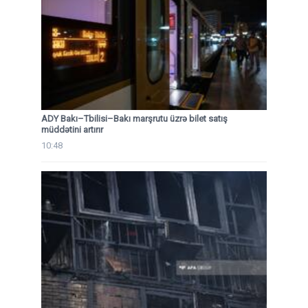
ADY Bakı–Tbilisi–Bakı marşrutu üzrə bilet satış
müddətini artırır
10:48