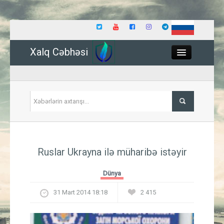
Xalq Cəbhəsi
Close
Siyasət
Ruslar Ukrayna ilə müharibə istəyir
İqtisadiyyat
Dünya
Dünya
31 Mart 2014 18:18
2 415
Hadisə