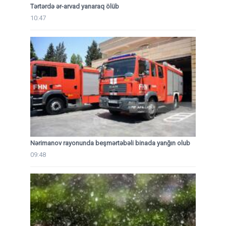
Tərtərdə ər-arvad yanaraq ölüb
10:47
Nərimanov rayonunda beşmərtəbəli binada yanğın olub
09:48