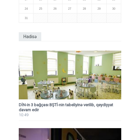
24
25
26
27
28
29
30
31
Hadisə
DİN-in 3 bağçası BŞTİ-nin tabeliyinə verilib, qeydiyyat
davam edir
10:49