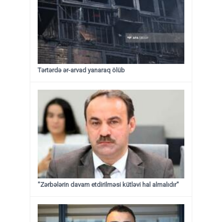
Tərtərdə ər-arvad yanaraq ölüb
"Zərbələrin davam etdirilməsi kütləvi hal almalıdır"