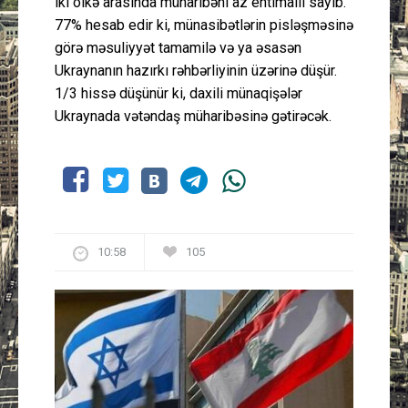
iki ölkə arasında müharibəni az ehtimallı sayıb.
77% hesab edir ki, münasibətlərin pisləşməsinə
görə məsuliyyət tamamilə və ya əsasən
Ukraynanın hazırkı rəhbərliyinin üzərinə düşür.
1/3 hissə düşünür ki, daxili münaqişələr
Ukraynada vətəndaş müharibəsinə gətirəcək.
10:58
105