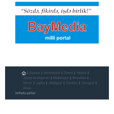
Siyasət
İqtisadiyyat
Dünya
Hadisə
Güney Azərbaycan
Mədəniyyət
Müsahibə
İdman
Layihə
Ədəbiyyat
Gündəm
Cəmiyyət
Əlaqə
İstifadə şərtləri