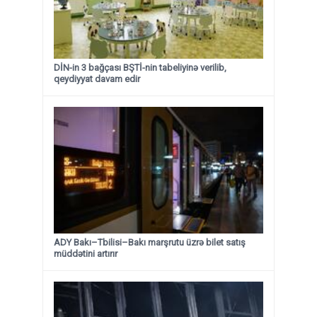
DİN-in 3 bağçası BŞTİ-nin tabeliyinə verilib,
qeydiyyat davam edir
ADY Bakı–Tbilisi–Bakı marşrutu üzrə bilet satış
müddətini artırır