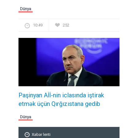
Dünya
10:49
252
Paşinyan Aİİ-nin iclasında iştirak
etmək üçün Qırğızıstana gedib
Dünya
Xəbər lenti