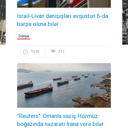
İsrail-Livan danışıqları avqustun 6-da
bərpa oluna bilər
Dünya
10:52
217
"Reuters": Omanla saziş Hörmüz
boğazında nəzarəti İrana verə bilər