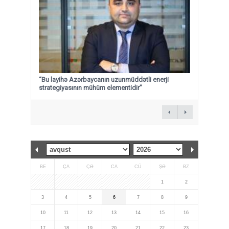
“Bu layihə Azərbaycanın uzunmüddətli enerji
strategiyasının mühüm elementidir”
BE
ÇA
ÇƏ
CA
CÜ
ŞƏ
BZ
1
2
3
4
5
6
7
8
9
10
11
12
13
14
15
16
17
18
19
20
21
22
23