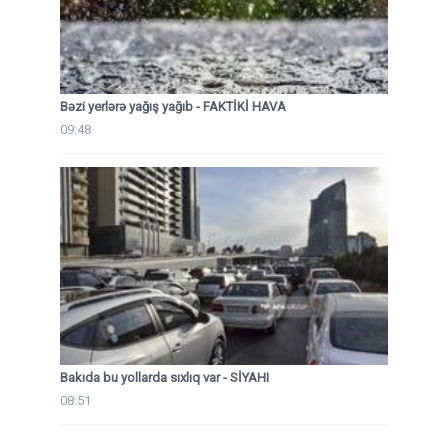
Bəzi yerlərə yağış yağıb - FAKTİKİ HAVA
09:48
Bakıda bu yollarda sıxlıq var - SİYAHI
08:51