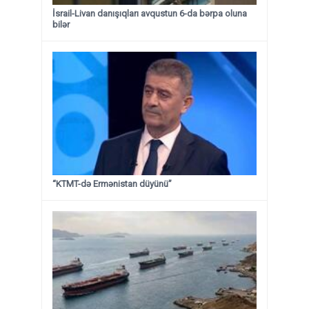
İsrail-Livan danışıqları avqustun 6-da bərpa oluna
bilər
“KTMT-də Ermənistan düyünü”