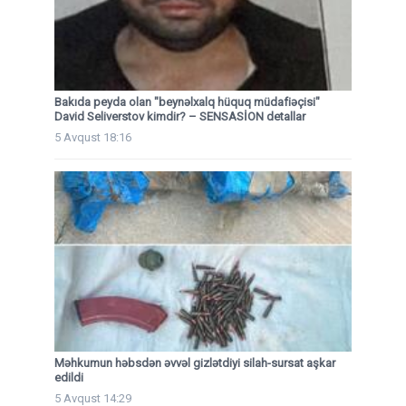
Bakıda peyda olan "beynəlxalq hüquq müdafiəçisi"
David Seliverstov kimdir? – SENSASİON detallar
5 Avqust 18:16
Məhkumun həbsdən əvvəl gizlətdiyi silah-sursat aşkar
edildi
5 Avqust 14:29