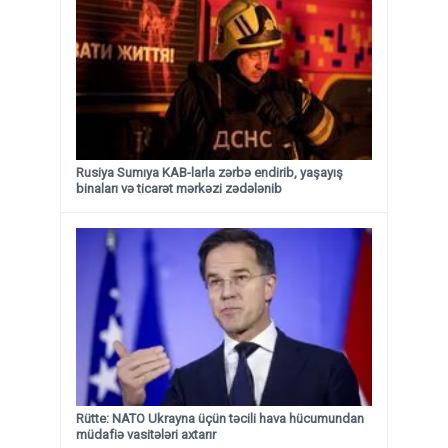
Rusiya Sumıya KAB-larla zərbə endirib, yaşayış
binaları və ticarət mərkəzi zədələnib
Rütte: NATO Ukrayna üçün təcili hava hücumundan
müdafiə vasitələri axtarır