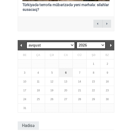
Türkiyədə terrorla mübarizədə yeni mərhələ: silahlar
susacaq?
BE
ÇA
ÇƏ
CA
CÜ
ŞƏ
BZ
1
2
3
4
5
6
7
8
9
10
11
12
13
14
15
16
17
18
19
20
21
22
23
24
25
26
27
28
29
30
31
Hadisə