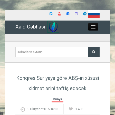
Xalq Cəbhəsi
Close
Siyasət
Konqres Suriyaya görə ABŞ-ın xüsusi
İqtisadiyyat
xidmətlərini təftiş edəcək
Dünya
Dünya
Hadisə
9 Oktyabr 2015 16:13
1 498