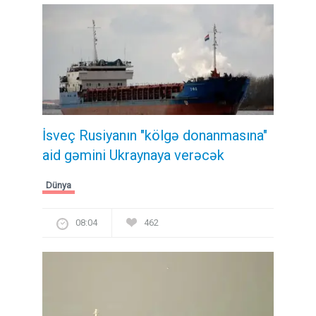
İsveç Rusiyanın "kölgə donanmasına"
aid gəmini Ukraynaya verəcək
Dünya
08:04
462