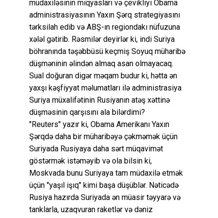
müdaxiləsinin miqyasları və çevikliyi Obama
administrasiyasının Yaxın Şərq strategiyasını
tərksilah edib və ABŞ-ın regiondakı nüfuzuna
xələl gətirib. Rəsmilər deyirlər ki, indi Suriya
böhranında təşəbbüsü keçmiş Soyuq müharibə
düşməninin əlindən almaq asan olmayacaq.
Sual doğuran digər məqam budur ki, hətta ən
yaxşı kəşfiyyat məlumatları ilə administrasiya
Suriya müxalifətinin Rusiyanın atəş xəttinə
düşməsinin qarşısını ala bilərdimi?
"Reuters" yazır ki, Obama Amerikanı Yaxın
Şərqdə daha bir müharibəyə çəkməmək üçün
Suriyada Rusiyaya daha sərt müqavimət
göstərmək istəməyib və ola bilsin ki,
Moskvada bunu Suriyaya tam müdaxilə etmək
üçün "yaşıl işıq" kimi başa düşüblər. Nəticədə
Rusiya hazırda Suriyada ən müasir təyyarə və
tanklarla, uzaqvuran raketlər və dəniz