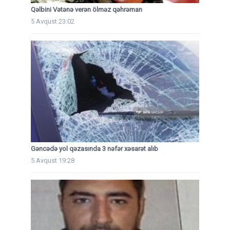
Qəlbini Vətənə verən ölməz qəhrəman
5 Avqust 23:02
Gəncədə yol qəzasında 3 nəfər xəsarət alıb
5 Avqust 19:28