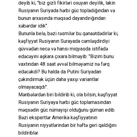
deyib ki, "biz gizli fikirləri oxuyan deyilik, lakin
Rusiyanın Suriyada hərbi güc topladığından və
bunun arxasında məqsəd dayandırığından
xəbərdar idik".
Bununla belə, bəzi rəsmilər bu qənaətdədirlər ki,
kəşfiyyat Rusiyanın Surayada cəmləşdirdiyi
qüvvədən necə və hansı miqyasda istifadə
edəcəyini aşkara çıxara bilməyib: "Bizim bunu
vaxtından 48 saat əvvəl bilməyəmiz nə fərq
edəcəkdi? Bu halda da Putini Suriyadan
çəkindirmək üçün daha yaxşı variantlar
olmayacaqdı".
Mənbələrdən biri bildirib ki, ola bilsin, kəşfiyyat
Rusiyanın Suriyaya hərbi güc toplamasından
məqsədin güc nümayişi olduğunu güman edib.
Bəzi ekspertlər Amerika kəşfiyyatının
Rusiyanın niyyətlərindən bir həftə geri qaldığını
bildiriblər.