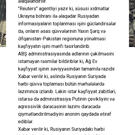
əlaqələndirilir.
"Reuters" agentliyi yazır ki, xüsusi xidmətlər
Ukrayna böhranı ilə əlaqədar Rusiyadan
informasiyaların toplanması işini gücləndirsələr
də, onların əsas qüvvələrinin Yaxın Şərq və
Əfqanıstan-Pakistan regionuna yönəlməsi
kəşfiyyatın işini mənfi təsirləndirib.
ABŞ administrasiyasında adlarının çəkilməsini
istəməyən rəsmilər bildiriblər ki, Ağ Ev
kəşfiyyat işinin səviyyəsindən tamamilə razıdır.
Xəbər verilir ki, əslində Rusiyanın Suriyada
hərbi qüvvə toplaması bütün mərhələlərdə
lazımınca izlənib. Lakin istər kəşfiyyat zabitləri,
istərsə də administrasiya Putinin çevikliyini və
aqressivlik dərəcəsinin lazımı dərəcədə
qiymətləndirilmədiyini anonim qaydada etiraf
ediblər.
Xəbər verilir ki, Rusiyanın Suriyadakı hərbi