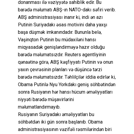
donanması ilə vəziyyətə sahiblik edir. Bu
barədə məlumatı ABŞ-ın NATO-dakı səfiri verib.
ABŞ administrasiyası inanır ki, indi ən azı
Putinin Suriyadakı əsas motivini daha yaxşı
başa düşmək imkanındadır. Bununla belə,
Vaşinqton Putinin bu müdaxiləni hansı
miqyasadək genişləndirməyə hazır olduğu
barədə məlumatsızdır. Reuters agentliyinin
qənaətinə görə, ABŞ kəşfiyyatı Putinin və onun
yaxın çevrəsinin planları və düşüncə tərzi
barədə məlumatsızdır. Təhlilçilər iddia edirlər ki,
Obama Putinlə Nyu Yorkdakı geniş söhbətindən
sonra Rusiyanın hər hansı hücum əməliyyatları
niyyəti barədə müşavirlərini
məlumatlandırmayıb.
Rusiyanın Suriyadakı əməliyyatları bu
söhbətdən iki gün sonra başlanıb. Obama
administrasiyasının vəzifəli rəsmilərindən biri