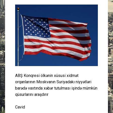
Güney Azərbaycan
Mədəniyyət
Müsahibə
İdman
Layihə
Gündəm
ABŞ Konqresi ölkənin xüsusi xidmət
orqanlarının Moskvanın Suriyadakı niyyətləri
Cəmiyyət
barədə vaxtında xəbər tutulması işində mümkün
qüsurlarını araşdırır
Peşə etikası
Cavid
Əlaqə