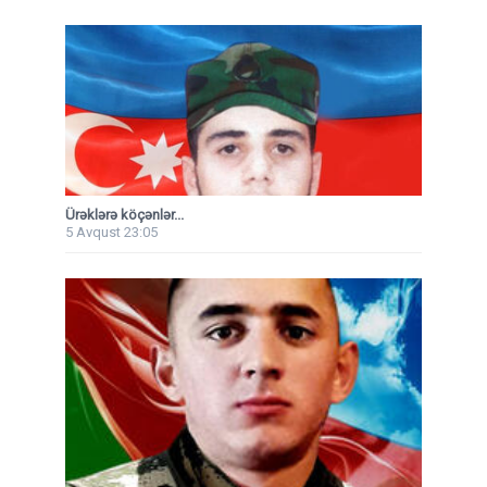
Ürəklərə köçənlər...
5 Avqust 23:05