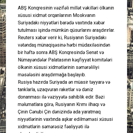
ABŞ Konqresinin vəzifəli millət vəkilləri ölkənin
xüsusi xidmət orqanlarının Moskvanın
Suriyadakı niyyətləri barədə vaxtında xəbər
tutulması işində mümkün qüsurlarını araşdırırlar.
Reuters xəbər verir ki, Rusiyanın Suriyadakı
vətəndaş münaqişəsinə hərbi müdaxiləsindən
bir həftə sonra ABŞ Konqresində Senat və
Nümayəndələr Palatasının kəşfiyyat komitələri
ölkənin xüsusi xidmətlərinin səmərəliliyi
məsələsini araşdırmağa başlayıb.
Rusiya hazırda Suriyada ən müasir təyyarə və
tanklarla, uzaqvuran raketlər və dəniz
donanması ilə vəziyyətə sahiblik edir. Bəzi
məlumatlara görə, Rusiyanın Krımı ilhaqı və
Çinin Cənubi Çin dənizində ada yaratmaq
niyyətlərinin vaxtında aşkar edilməməsi xüsusi
xidmətlərin səmərəsiz fəaliyyəti ilə