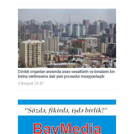
Dövlət orqanları arasında əsas vəsaitlərin və binaların bir-
birinə verilməsinə dair yeni prosedur müəyyənləşib
5 Avqust 13:47