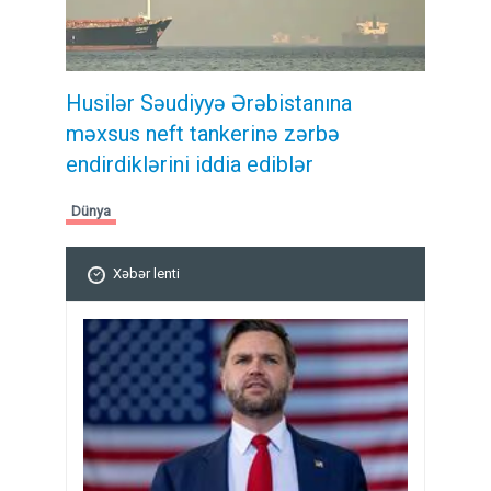
Husilər Səudiyyə Ərəbistanına
məxsus neft tankerinə zərbə
endirdiklərini iddia ediblər
Dünya
Xəbər lenti