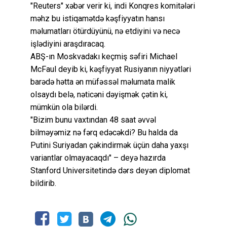
"Reuters" xəbər verir ki, indi Konqres komitələri
məhz bu istiqamətdə kəşfiyyatın hansı
məlumatları ötürdüyünü, nə etdiyini və necə
işlədiyini araşdıracaq.
ABŞ-ın Moskvadakı keçmiş səfiri Michael
McFaul deyib ki, kəşfiyyat Rusiyanın niyyətləri
barədə hətta ən müfəssəl məlumata malik
olsaydı belə, nəticəni dəyişmək çətin ki,
mümkün ola bilərdi.
"Bizim bunu vaxtından 48 saat əvvəl
bilməyəmiz nə fərq edəcəkdi? Bu halda da
Putini Suriyadan çəkindirmək üçün daha yaxşı
variantlar olmayacaqdı" – deyə hazırda
Stanford Universitetində dərs deyən diplomat
bildirib.