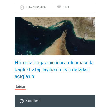
6 Avqust 20:45
658
Hörmüz boğazının idarə olunması ilə
bağlı strateji layihənin ilkin detalları
açıqlanıb
Dünya
Xəbər lenti