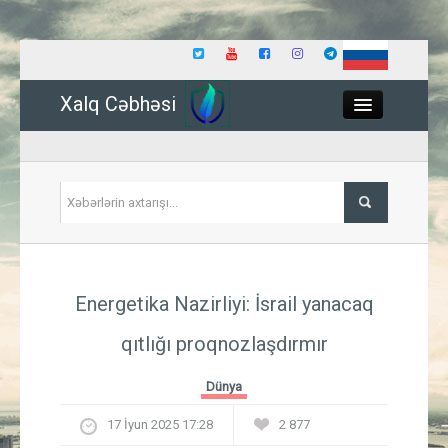
Xalq Cəbhəsi
Close
Siyasət
Energetika Nazirliyi: İsrail yanacaq
İqtisadiyyat
qıtlığı proqnozlaşdırmır
Dünya
Dünya
Hadisə
17 İyun 2025 17:28
2 877