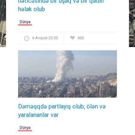
nəticəsində bir uşaq və bir qadın
həlak olub
Dünya
6 Avqust 22:05
602
Dəməşqdə partlayış olub, ölən və
yaralananlar var
Dünya