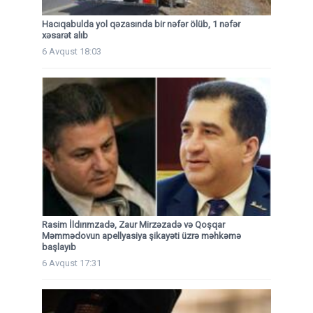
Hacıqabulda yol qəzasında bir nəfər ölüb, 1 nəfər
xəsarət alıb
6 Avqust 18:03
Rasim İldırımzadə, Zaur Mirzəzadə və Qoşqar
Məmmədovun apellyasiya şikayəti üzrə məhkəmə
başlayıb
6 Avqust 17:31