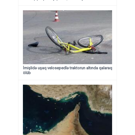
İmişlidə uşaq velosepedlə traktorun altında qalaraq
ölüb