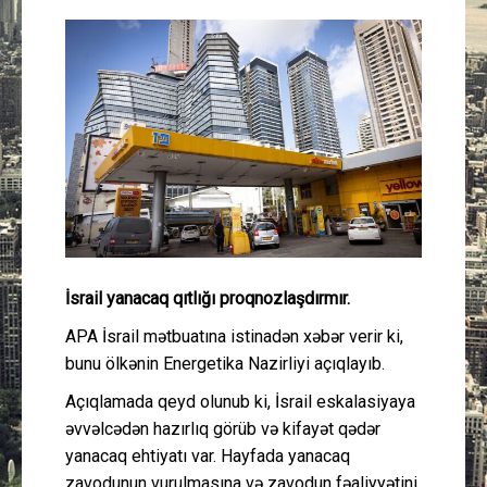
Güney Azərbaycan
Mədəniyyət
Müsahibə
İdman
Layihə
İsrail yanacaq qıtlığı proqnozlaşdırmır.
Gündəm
APA İsrail mətbuatına istinadən xəbər verir ki,
Cəmiyyət
bunu ölkənin Energetika Nazirliyi açıqlayıb.
Açıqlamada qeyd olunub ki, İsrail eskalasiyaya
Peşə etikası
əvvəlcədən hazırlıq görüb və kifayət qədər
yanacaq ehtiyatı var. Hayfada yanacaq
Əlaqə
zavodunun vurulmasına və zavodun fəaliyyətini