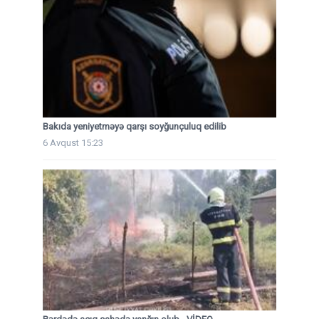
Bakıda yeniyetməyə qarşı soyğunçuluq edilib
6 Avqust 15:23