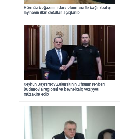
Hörmüz boğazının idarə olunması ilə bağlı strateji
layihənin ilkin detalları açıqlanıb
Ceyhun Bayramov Zelenskinin Ofisinin rəhbəri
Budanovla regional və beynəlxalq vəziyyəti
müzakirə edib