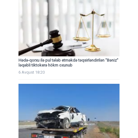
Hədə-qorxu ilə pul tələb etməkdə təqsirləndirilən "Bəniz"
ləqəbli tiktokerə hökm oxunub
6 Avqust 18:20