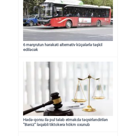
6 marşrutun hərəkəti alternativ küçələrlə təşkil
ediləcək
Hədə-qorxu ilə pul tələb etməkdə təqsirləndirilən
"Bəniz" ləqəbli tiktokerə hökm oxunub