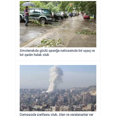
Smolenskdə güclü qasırğa nəticəsində bir uşaq və
bir qadın həlak olub
Dəməşqdə partlayış olub, ölən və yaralananlar var