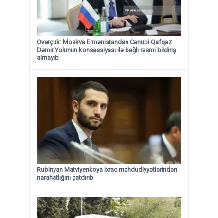
Overçuk: Moskva Ermənistandan Cənubi Qafqaz
Dəmir Yolunun konsessiyası ilə bağlı rəsmi bildiriş
almayıb
Rubinyan Matviyenkoya ixrac məhdudiyyətlərindən
narahatlığını çatdırıb