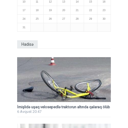
10
11
12
13
14
15
16
17
18
19
20
21
22
23
24
25
26
27
28
29
30
31
Hadisə
İmişlidə uşaq velosepedlə traktorun altında qalaraq ölüb
6 Avqust 20:47