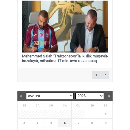
Məhəmməd Salah “Trabzonspor”la iki illik müqavilə
imzalayıb, mövsümə 17 mln. avro qazanacaq
BE
ÇA
ÇƏ
CA
CÜ
ŞƏ
BZ
1
2
3
4
5
6
7
8
9