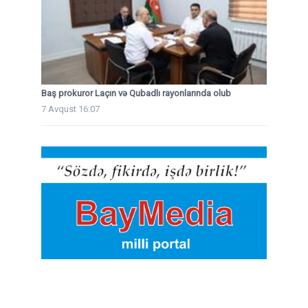
Baş prokuror Laçın və Qubadlı rayonlarında olub
7 Avqust 16:07