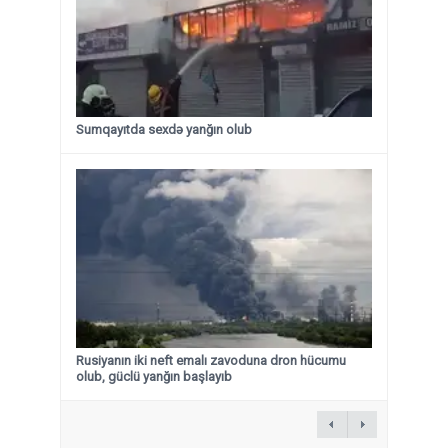
Sumqayıtda sexdə yanğın olub
Rusiyanın iki neft emalı zavoduna dron hücumu
olub, güclü yanğın başlayıb