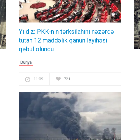
Yıldız: PKK-nın tərksilahını nəzərdə
tutan 12 maddəlik qanun layihəsi
qəbul olundu ​​​​​​​
Dünya
11:09
721