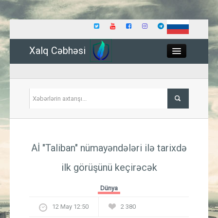
Xalq Cəbhəsi
Close
Siyasət
Aİ "Taliban" nümayəndələri ilə tarixdə
İqtisadiyyat
ilk görüşünü keçirəcək
Dünya
Dünya
Hadisə
12 May 12:50
2 380