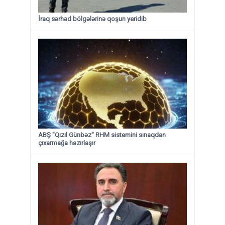
İraq sərhəd bölgələrinə qoşun yeridib
ABŞ "Qızıl Günbəz" RHM sistemini sınaqdan
çıxarmağa hazırlaşır