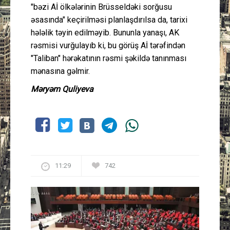
"bəzi Aİ ölkələrinin Brüsseldəki sorğusu
əsasında" keçirilməsi planlaşdırılsa da, tarixi
hələlik təyin edilməyib. Bununla yanaşı, AK
rəsmisi vurğulayıb ki, bu görüş Aİ tərəfindən
"Taliban" hərəkatının rəsmi şəkildə tanınması
mənasına gəlmir.
Məryəm Quliyeva
11:29
742