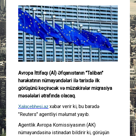
Güney Azərbaycan
Mədəniyyət
Müsahibə
İdman
Layihə
Avropa İttifaqı (Aİ) Əfqanıstanın "Taliban"
hərəkatının nümayəndələri ilə tarixdə ilk
Gündəm
görüşünü keçirəcək və müzakirələr miqrasiya
məsələləri ətrafında olacaq.
Cəmiyyət
xəbər verir ki, bu barədə
Xalqcebhesi.az
"Reuters" agentliyi məlumat yayıb.
Peşə etikası
Agentlik Avropa Komissiyasının (AK)
Əlaqə
nümayəndəsinə istinadən bildirir ki, görüşün