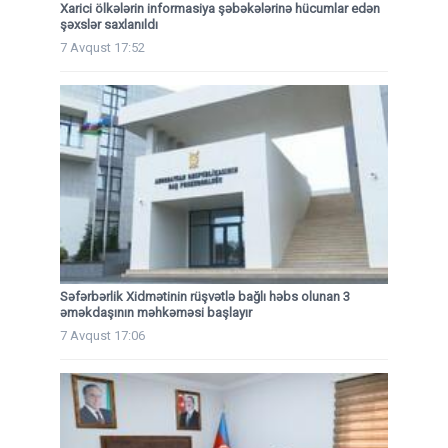
Xarici ölkələrin informasiya şəbəkələrinə hücumlar edən
şəxslər saxlanıldı
7 Avqust 17:52
Səfərbərlik Xidmətinin rüşvətlə bağlı həbs olunan 3
əməkdaşının məhkəməsi başlayır
7 Avqust 17:06