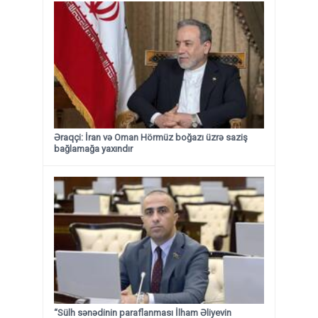
Əraqçi: İran və Oman Hörmüz boğazı üzrə saziş
bağlamağa yaxındır
“Sülh sənədinin paraflanması İlham Əliyevin