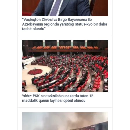
“Vaşinqton Zirvəsi və Birgə Bəyannamə ilə
Azərbayanın regionda yaratdığı status-kvo bir daha
təsbit olundu”
Yıldız: PKK-nın tərksilahını nəzərdə tutan 12
maddəlik qanun layihəsi qəbul olundu ​​​​​​​