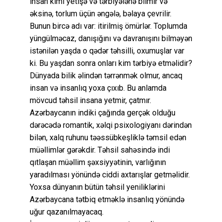
insan kimi yetişə və tərbiyələnə bilmir və
əksinə, torlum üçün əngələ, bəlaya çevrilir.
Bunun bircə adı var: itirilmiş ömürlər. Toplumda
yüngülməcaz, danışığını və davranışını bilməyən
istənilən yaşda o qədər təhsilli, oxumuşlar var
ki. Bu yaşdan sonra onları kim tərbiyə etməlidir?
Dünyada bilik əlindən tərrənmək olmur, ancaq
insan və insanlıq yoxa çıxıb. Bu anlamda
mövcud təhsil insana yetmir, çatmır.
Azərbaycanın indiki çağında gerçək olduğu
dərəcədə romantik, xəlqi psixologiyanı dərindən
bilən, xalq ruhunu təəssübkeşliklə təmsil edən
müəllimlər gərəkdir. Təhsil sahəsində indi
qıtlaşan müəllim şəxsiyyətinin, varlığının
yaradılması yönündə ciddi axtarışlar getməlidir.
Yoxsa dünyanın bütün təhsil yeniliklərini
Azərbaycana tətbiq etməklə insanlıq yönündə
uğur qazanılmayacaq.