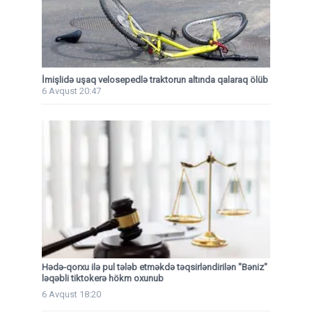
İmişlidə uşaq velosepedlə traktorun altında qalaraq ölüb
6 Avqust 20:47
Hədə-qorxu ilə pul tələb etməkdə təqsirləndirilən "Bəniz"
ləqəbli tiktokerə hökm oxunub
6 Avqust 18:20