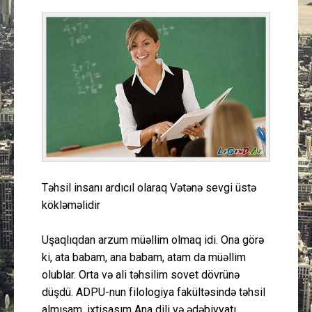
Güney Azərbaycan
Mədəniyyət
Müsahibə
İdman
Layihə
Təhsil insanı ardıcıl olaraq Vətənə sevgi üstə
Gündəm
kökləməlidir
Cəmiyyət
Uşaqlıqdan arzum müəllim olmaq idi. Ona görə
ki, ata babam, ana babam, atam da müəllim
Peşə etikası
olublar. Orta və ali təhsilim sovet dövrünə
düşdü. ADPU-nun filologiya fakültəsində təhsil
Əlaqə
almışam, ixtisasım Ana dili və ədəbiyyatı