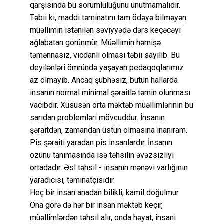
qarşısında bu sorumluluğunu unutmamalıdır.
Təbii ki, maddi təminatını tam ödəyə bilməyən
müəllimin istənilən səviyyədə dərs keçəcəyi
ağlabatan görünmür. Müəllimin həmişə
təmənnasız, vicdanlı olması təbii sayılıb. Bu
deyilənləri ömründə yaşayan pedaqoqlarımız
az olmayıb. Ancaq şübhəsiz, bütün hallarda
insanın normal minimal şəraitlə təmin olunması
vacibdir. Xüsusən orta məktəb müəllimlərinin bu
sarıdan problemləri mövcuddur. İnsanın
şəraitdən, zamandan üstün olmasına inanıram.
Pis şəraiti yaradan pis insanlardır. İnsanın
özünü tanımasında isə təhsilin əvəzsizliyi
ortadadır. Əsl təhsil - insanın mənəvi varlığının
yaradıcısı, təminatçısıdır.
Heç bir insan anadan bilikli, kamil doğulmur.
Ona görə də hər bir insan məktəb keçir,
müəllimlərdən təhsil alır, onda həyat, insani