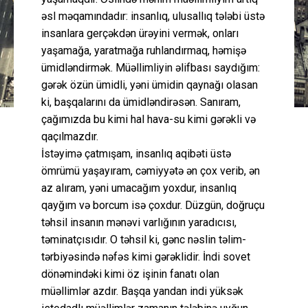
əsl məqamındadır: insanlıq, ulusallıq tələbi üstə
insanlara gerçəkdən ürəyini vermək, onları
yaşamağa, yaratmağa ruhlandırmaq, həmişə
ümidləndirmək. Müəllimliyin əlifbası saydığım:
gərək özün ümidli, yəni ümidin qaynağı olasan
ki, başqalarını da ümidləndirəsən. Sanıram,
çağımızda bu kimi hal hava-su kimi gərəkli və
qaçılmazdır.
İstəyimə çatmışam, insanlıq aqibəti üstə
ömrümü yaşayıram, cəmiyyətə ən çox verib, ən
az alıram, yəni umacağım yoxdur, insanlıq
qayğım və borcum isə çoxdur. Düzgün, doğruçu
təhsil insanın mənəvi varlığının yaradıcısı,
təminatçısıdır. O təhsil ki, gənc nəslin təlim-
tərbiyəsində nəfəs kimi gərəklidir. İndi sovet
dönəmindəki kimi öz işinin fanatı olan
müəllimlər azdır. Başqa yandan indi yüksək