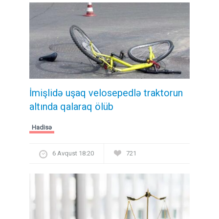
İmişlidə uşaq velosepedlə traktorun
altında qalaraq ölüb
Hadisə
6 Avqust 18:20
721