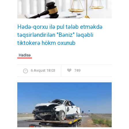
Hədə-qorxu ilə pul tələb etməkdə
təqsirləndirilən "Bəniz" ləqəbli
tiktokerə hökm oxunub
Hadisə
6 Avqust 18:03
749