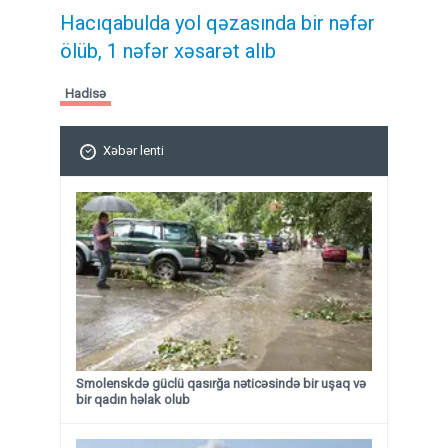
Hacıqabulda yol qəzasında bir nəfər
ölüb, 1 nəfər xəsarət alıb
Hadisə
Xəbər lenti
Smolenskdə güclü qasırğa nəticəsində bir uşaq və
bir qadın həlak olub