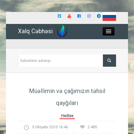
Xalq Cəbhəsi
Close
Siyasət
Müəllimin və çağımızın təhsil
İqtisadiyyat
qayğıları
Dünya
Hadisə
Hadisə
5 Oktyabr 2015 16:46
2 485