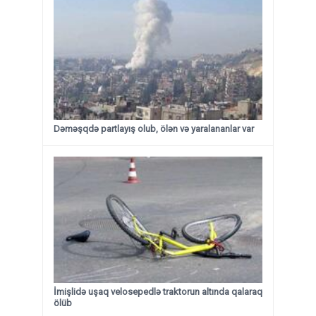
Dəməşqdə partlayış olub, ölən və yaralananlar var
İmişlidə uşaq velosepedlə traktorun altında qalaraq
ölüb