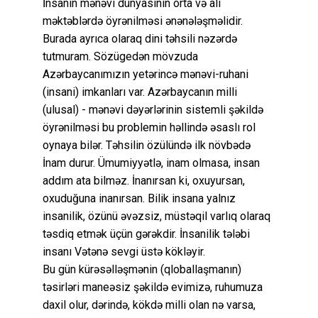
İnsanın mənəvi dünyasının orta və ali
məktəblərdə öyrənilməsi ənənələşməlidir.
Burada ayrıca olaraq dini təhsili nəzərdə
tutmuram. Sözügedən mövzuda
Azərbaycanımızın yetərincə mənəvi-ruhani
(insani) imkanları var. Azərbaycanın milli
(ulusal) - mənəvi dəyərlərinin sistemli şəkildə
öyrənilməsi bu problemin həllində əsaslı rol
oynaya bilər. Təhsilin özülündə ilk növbədə
İnam durur. Ümumiyyətlə, inam olmasa, insan
addım ata bilməz. İnanırsan ki, oxuyursan,
oxuduğuna inanırsan. Bilik insana yalnız
insanilik, özünü əvəzsiz, müstəqil varlıq olaraq
təsdiq etmək üçün gərəkdir. İnsanilik tələbi
insanı Vətənə sevgi üstə kökləyir.
Bu gün kürəsəlləşmənin (qloballaşmanın)
təsirləri maneəsiz şəkildə evimizə, ruhumuza
daxil olur, dərində, kökdə milli olan nə varsa,