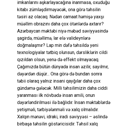
imkanlarını aşkarlayacağına inanmasa, oxuduğu
kitabı zümləşdirməyəcək, ona görə təhsilin
təsiri az olacaq. Nədən camaat həmişə yaxşı
müəllim obrazını daha çox ötənlərdə axtarır?
Azərbaycan məktəbi niyə məbəd səviyyəsində
şagirdə, müəllimə, lar elə valideynlərə
doğmalaşmır? Lap min dəfə təhsildə yeni
texnologiyalar tətbiq olunsun, dərsliklərin cildi
qızıldan olsun, yenə də effekt olmayacaq.
Çağımızda bütün dünyada insan əzilir, sayılmır,
dəyərdən düşür... Ona görə də bundan sonra
təbii olaraq yalnız insani qayğılar daha çox
gündəmə gələcək. Milli təhsilimizin daha ciddi
yaranması ilk növbədə insan amili, onun
dəyərləndirilməsi ilə bağlıdır. İnsan məktəblərdə
yetişməli, tərbiyələnməli və xalq olmalıdır.
Xalqın mənəvi, idraki, iradi səviyyəsi – əslində
birbaşa təhsilin göstəricisidir. Təhsil xalq