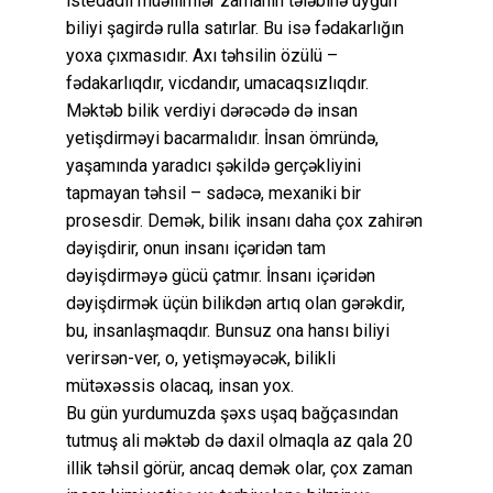
istedadlı müəllimlər zamanın tələbinə uyğun
biliyi şagirdə rulla satırlar. Bu isə fədakarlığın
yoxa çıxmasıdır. Axı təhsilin özülü –
fədakarlıqdır, vicdandır, umacaqsızlıqdır.
Məktəb bilik verdiyi dərəcədə də insan
yetişdirməyi bacarmalıdır. İnsan ömründə,
yaşamında yaradıcı şəkildə gerçəkliyini
tapmayan təhsil – sadəcə, mexaniki bir
prosesdir. Demək, bilik insanı daha çox zahirən
dəyişdirir, onun insanı içəridən tam
dəyişdirməyə gücü çatmır. İnsanı içəridən
dəyişdirmək üçün bilikdən artıq olan gərəkdir,
bu, insanlaşmaqdır. Bunsuz ona hansı biliyi
verirsən-ver, o, yetişməyəcək, bilikli
mütəxəssis olacaq, insan yox.
Bu gün yurdumuzda şəxs uşaq bağçasından
tutmuş ali məktəb də daxil olmaqla az qala 20
illik təhsil görür, ancaq demək olar, çox zaman