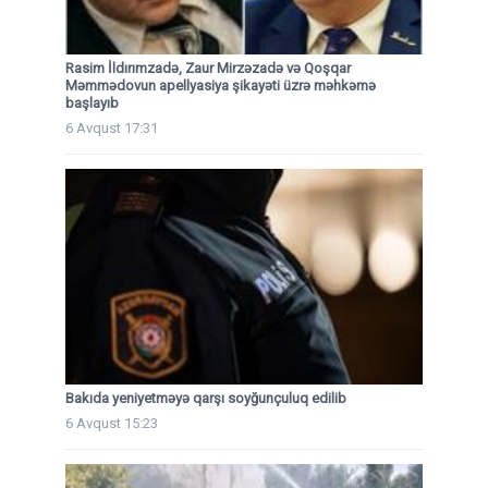
Rasim İldırımzadə, Zaur Mirzəzadə və Qoşqar
Məmmədovun apellyasiya şikayəti üzrə məhkəmə
başlayıb
6 Avqust 17:31
Bakıda yeniyetməyə qarşı soyğunçuluq edilib
6 Avqust 15:23