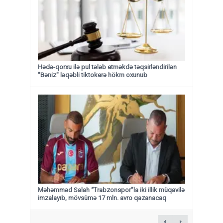
Hədə-qorxu ilə pul tələb etməkdə təqsirləndirilən
"Bəniz" ləqəbli tiktokerə hökm oxunub
Məhəmməd Salah “Trabzonspor”la iki illik müqavilə
imzalayıb, mövsümə 17 mln. avro qazanacaq