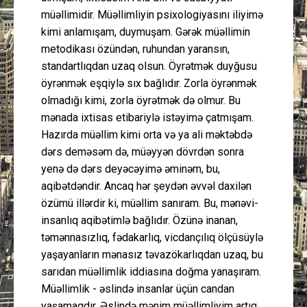
müəllimidir. Müəllimliyin psixologiyasını iliyimə
kimi anlamışam, duymuşam. Gərək müəllimin
metodikası özündən, ruhundan yaransın,
standartlıqdan uzaq olsun. Öyrətmək duyğusu
öyrənmək eşqiylə sıx bağlıdır. Zorla öyrənmək
olmadığı kimi, zorla öyrətmək də olmur. Bu
mənada ixtisas etibariylə istəyimə çatmışam.
Hazırda müəllim kimi orta və ya ali məktəbdə
dərs deməsəm də, müəyyən dövrdən sonra
yenə də dərs deyəcəyimə əminəm, bu,
aqibətdəndir. Ancaq hər şeydən əvvəl daxilən
özümü illərdir ki, müəllim sanıram. Bu, mənəvi-
insanlıq aqibətimlə bağlıdır. Özünə inanan,
təmənnasızlıq, fədakarlıq, vicdançılıq ölçüsüylə
yaşayanların mənasız təvazökarlıqdan uzaq, bu
sarıdan müəllimlik iddiasına doğma yanaşıram.
Müəllimlik - əslində insanlar üçün candan
yaşamaqdır. Əslində mənim müəllimliyim artıq