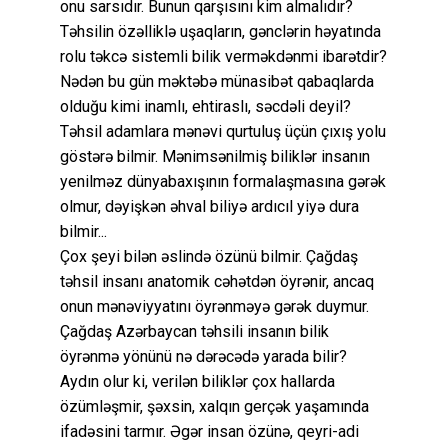
onu sarsıdır. Bunun qarşısını kim almalıdır?
Təhsilin özəlliklə uşaqların, gənclərin həyatında
rolu təkcə sistemli bilik verməkdənmi ibarətdir?
Nədən bu gün məktəbə münasibət qabaqlarda
olduğu kimi inamlı, ehtiraslı, səcdəli deyil?
Təhsil adamlara mənəvi qurtuluş üçün çıxış yolu
göstərə bilmir. Mənimsənilmiş biliklər insanın
yenilməz dünyabaxışının formalaşmasına gərək
olmur, dəyişkən əhval biliyə ardıcıl yiyə dura
bilmir...
Çox şeyi bilən əslində özünü bilmir. Çağdaş
təhsil insanı anatomik cəhətdən öyrənir, ancaq
onun mənəviyyatını öyrənməyə gərək duymur.
Çağdaş Azərbaycan təhsili insanın bilik
öyrənmə yönünü nə dərəcədə yarada bilir?
Aydın olur ki, verilən biliklər çox hallarda
özümləşmir, şəxsin, xalqın gerçək yaşamında
ifadəsini tarmır. Əgər insan özünə, qeyri-adi