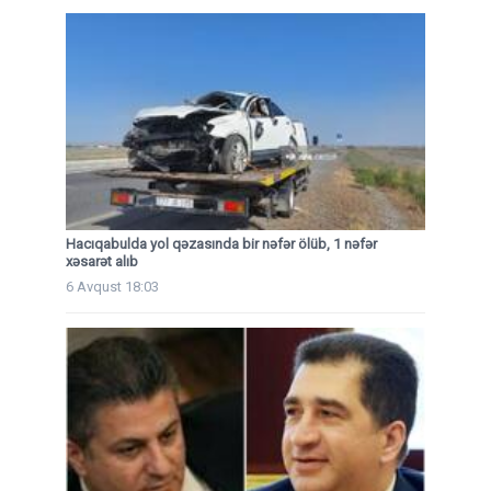
Hacıqabulda yol qəzasında bir nəfər ölüb, 1 nəfər
xəsarət alıb
6 Avqust 18:03