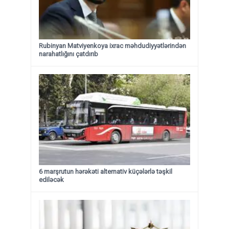
Rubinyan Matviyenkoya ixrac məhdudiyyətlərindən
narahatlığını çatdırıb
6 marşrutun hərəkəti alternativ küçələrlə təşkil
ediləcək