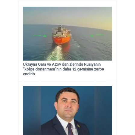
Ukrayna Qara və Azov dənizlərində Rusiyanın
“kölgə donanması”nın daha 12 gəmisinə zərbə
endirib