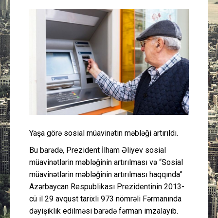
Güney Azərbaycan
Mədəniyyət
Müsahibə
İdman
Layihə
Yaşa görə sosial müavinətin məbləği artırıldı.
Gündəm
Bu barədə, Prezident İlham Əliyev sosial
Cəmiyyət
müavinətlərin məbləğinin artırılması və “Sosial
müavinətlərin məbləğinin artırılması haqqında”
Peşə etikası
Azərbaycan Respublikası Prezidentinin 2013-
cü il 29 avqust tarixli 973 nömrəli Fərmanında
dəyişiklik edilməsi barədə fərman imzalayıb.
Əlaqə