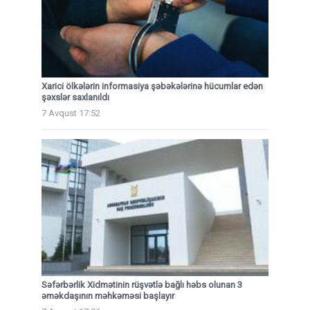
Xarici ölkələrin informasiya şəbəkələrinə hücumlar edən
şəxslər saxlanıldı
7 Avqust 17:52
Səfərbərlik Xidmətinin rüşvətlə bağlı həbs olunan 3
əməkdaşının məhkəməsi başlayır