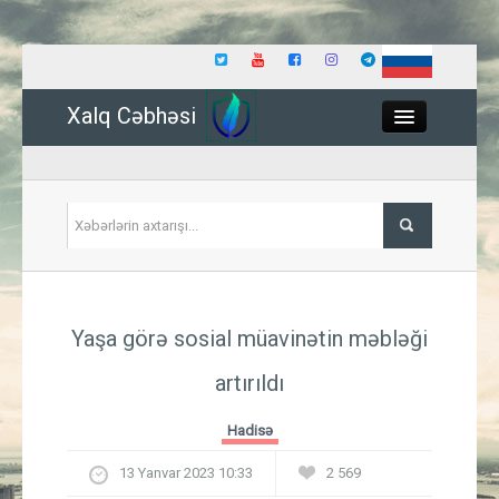
Xalq Cəbhəsi
Close
Siyasət
Yaşa görə sosial müavinətin məbləği
İqtisadiyyat
artırıldı
Dünya
Hadisə
Hadisə
13 Yanvar 2023 10:33
2 569