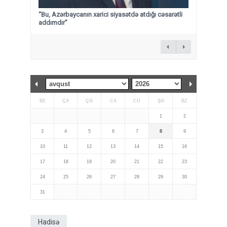
“Bu, Azərbaycanın xarici siyasətdə atdığı cəsarətli
addımdır”
BE
ÇA
ÇƏ
CA
CÜ
ŞƏ
BZ
1
2
3
4
5
6
7
8
9
10
11
12
13
14
15
16
17
18
19
20
21
22
23
24
25
26
27
28
29
30
31
Hadisə