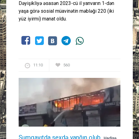
Dəyişikliyə əsasən 2023-cü il yanvarın 1-dən
yaşa görə sosial müavinətin məbləği 220 (iki
yüz iyirmi) manat oldu.
11:10
560
Sumqayıtda sexdə yanğın olub
Hadisə