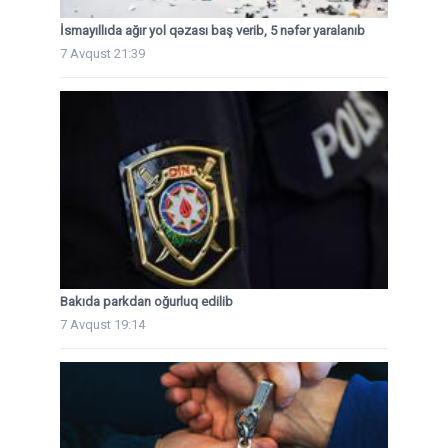
İsmayıllıda ağır yol qəzası baş verib, 5 nəfər yaralanıb
7 Avqust 21:39
Bakıda parkdan oğurluq edilib
7 Avqust 19:14