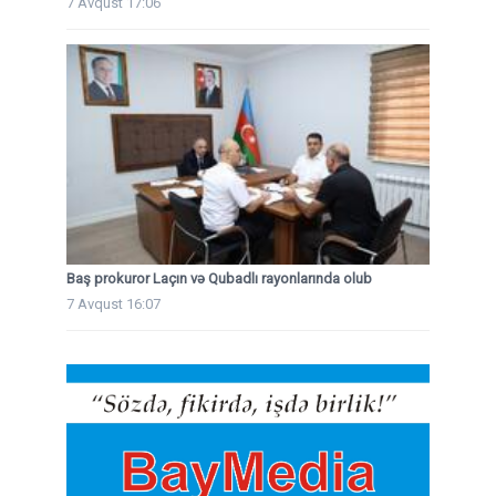
7 Avqust 17:06
Baş prokuror Laçın və Qubadlı rayonlarında olub
7 Avqust 16:07