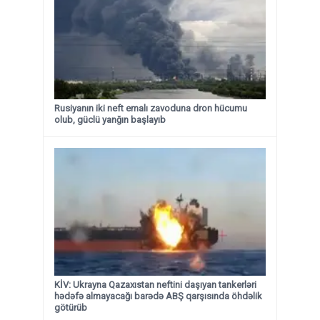
Rusiyanın iki neft emalı zavoduna dron hücumu
olub, güclü yanğın başlayıb
KİV: Ukrayna Qazaxıstan neftini daşıyan tankerləri
hədəfə almayacağı barədə ABŞ qarşısında öhdəlik
götürüb