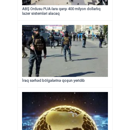
ABŞ Ordusu PUA-lara qarşı 400 milyon dollarlıq
lazer sistemləri alacaq
İraq sərhəd bölgələrinə qoşun yeridib