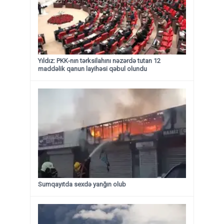
Yıldız: PKK-nın tərksilahını nəzərdə tutan 12
maddəlik qanun layihəsi qəbul olundu ​​​​​​​
Sumqayıtda sexdə yanğın olub