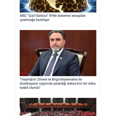
ABŞ "Qızıl Günbəz" RHM sistemini sınaqdan
çıxarmağa hazırlaşır
“Vaşinqton Zirvəsi və Birgə Bəyannamə ilə
Azərbayanın regionda yaratdığı status-kvo bir daha
təsbit olundu”