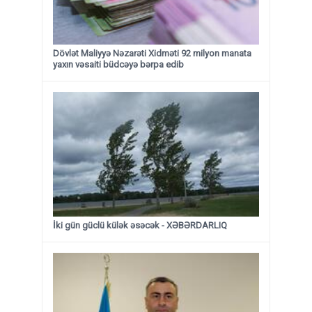
Dövlət Maliyyə Nəzarəti Xidməti 92 milyon manata
yaxın vəsaiti büdcəyə bərpa edib
İki gün güclü külək əsəcək - XƏBƏRDARLIQ