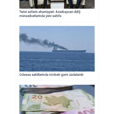
Tarixi səfərin əhəmiyyəti: Azərbaycan-ABŞ
münasibətlərində yeni səhifə
Odessa sahillərində növbəti gəmi zədələnib