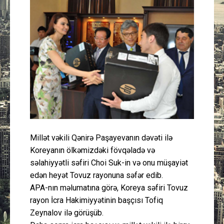
Güney Azərbaycan
Mədəniyyət
Müsahibə
İdman
Layihə
Millət vəkili Qənirə Paşayevanın dəvəti ilə
Gündəm
Koreyanın ölkəmizdəki fövqəladə və
səlahiyyətli səfiri Choi Suk-in və onu müşayiət
Cəmiyyət
edən heyət Tovuz rayonuna səfər edib.
APA-nın məlumatına görə, Koreya səfiri Tovuz
Peşə etikası
rayon İcra Hakimiyyətinin başçısı Tofiq
Zeynalov ilə görüşüb.
Əlaqə