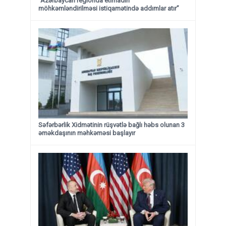
“Azərbaycan regionda etimadın
möhkəmləndirilməsi istiqamətində addımlar atır”
Səfərbərlik Xidmətinin rüşvətlə bağlı həbs olunan 3
əməkdaşının məhkəməsi başlayır