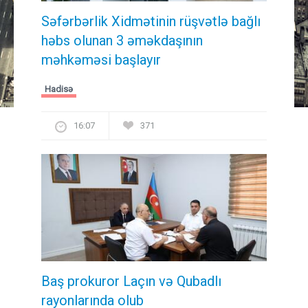
Səfərbərlik Xidmətinin rüşvətlə bağlı
həbs olunan 3 əməkdaşının
məhkəməsi başlayır
Hadisə
16:07
371
Baş prokuror Laçın və Qubadlı
rayonlarında olub