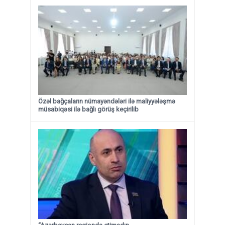
Özəl bağçaların nümayəndələri ilə maliyyələşmə
müsabiqəsi ilə bağlı görüş keçirilib