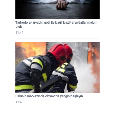
Tərtərdə ər-arvadın qətli ilə bağlı bəzi təfərrüatlar məlum
olub
11:47
Bakının mərkəzində obyektdə yanğın başlayıb
11:45