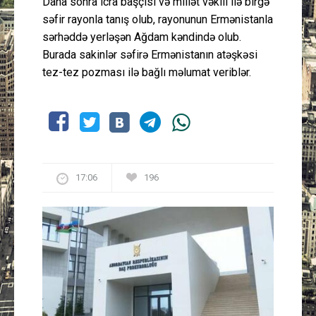
Daha sonra icra başçısı və millət vəkili ilə birgə
səfir rayonla tanış olub, rayonunun Ermənistanla
sərhəddə yerləşən Ağdam kəndində olub.
Burada sakinlər səfirə Ermənistanın atəşkəsi
tez-tez pozması ilə bağlı məlumat veriblər.
17:06
196