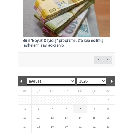
Bu il "Böyük Qayıdış" proqramı üzrə icra edilmiş
layihələrin sayı açıqlanıb
BE
ÇA
ÇƏ
CA
CÜ
ŞƏ
BZ
1
2
3
4
5
6
7
8
9
10
11
12
13
14
15
16
17
18
19
20
21
22
23