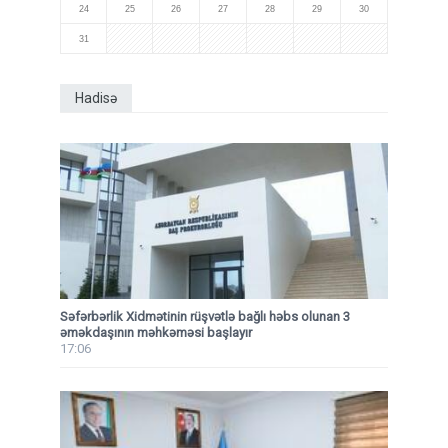
24
25
26
27
28
29
30
31
Hadisə
Səfərbərlik Xidmətinin rüşvətlə bağlı həbs olunan 3
əməkdaşının məhkəməsi başlayır
17:06