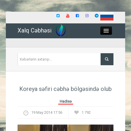
Xalq Cəbhəsi
Close
Siyasət
Koreya səfiri cəbhə bölgəsində olub
İqtisadiyyat
Hadisə
Dünya
19 May 2014 17:56
1 792
Hadisə