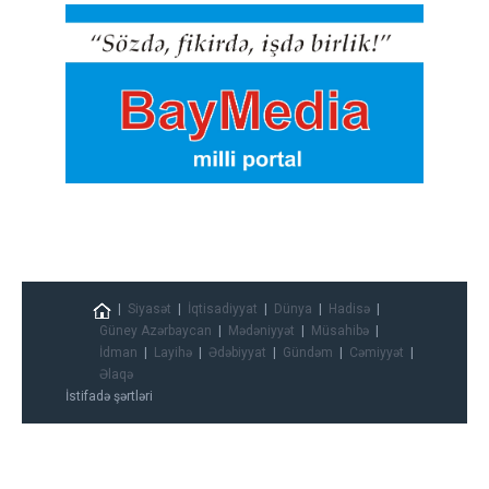
Siyasət
İqtisadiyyat
Dünya
Hadisə
Güney Azərbaycan
Mədəniyyət
Müsahibə
İdman
Layihə
Ədəbiyyat
Gündəm
Cəmiyyət
Əlaqə
İstifadə şərtləri