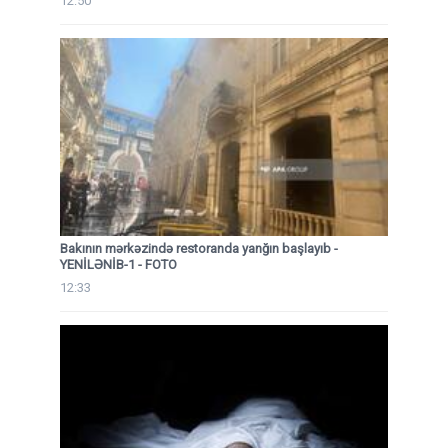
12:50
Bakının mərkəzində restoranda yanğın başlayıb
-
YENİLƏNİB-1 - FOTO
12:33