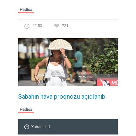
Hadisə
12:50
721
Sabahın hava proqnozu açıqlanıb
Hadisə
Xəbər lenti