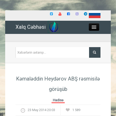
Xalq Cəbhəsi
Close
Siyasət
Kəmaləddin Heydərov ABŞ rəsmisilə
İqtisadiyyat
görüşüb
Dünya
Hadisə
Hadisə
23 May 2014 20:03
1 589