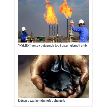
"NYMEX" əmtəə birjasında təbii qazın qiyməti artıb
Dünya bazarlarında neft bahalaşıb