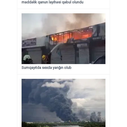
maddəlik qanun layihəsi qəbul olundu ​​​​​​​
Sumqayıtda sexdə yanğın olub