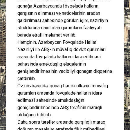
qonağa Azərbaycanda fövqəladə halların
qarşısının alınması və nəticələrinin aradan
qaldırılması sahəsində görülən işlər, nazirliyin
strukturuna daxil olan qurumların fəaliyyəti
barədə ətraflı məlumat verilib.
Həmçinin, Azərbaycan Fövqəladə Hallar
Nazirliyi ilə ABŞ-ın müvafiq dövlət qurumları
arasında fövqəladə halların idarə edilməsi
sahəsində əməkdaşlıq əlaqələrinin
genişləndirilməsinin vacibliyi qonağın diqqətinə
çatdırılıb.
Öz növbəsində, qonaq hər iki ölkənin müvafiq
qurumları arasında fövqəladə halların idarə
edilməsi sahəsində əməkdaşlığın
genişləndirilməsində ABŞ tərəfinin maraqlı
olduğunu bildirib.
Daha sonra tərəflər arasında qarşılıqlı maraq
doğuran məsələlər ətrafında fikir mübadiləsi