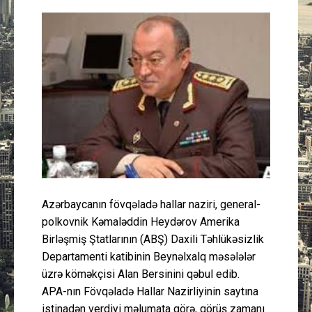
Güney Azərbaycan
Mədəniyyət
Müsahibə
İdman
Layihə
Gündəm
Azərbaycanın fövqəladə hallar naziri, general-
polkovnik Kəmaləddin Heydərov Amerika
Cəmiyyət
Birləşmiş Ştatlarının (ABŞ) Daxili Təhlükəsizlik
Departamenti katibinin Beynəlxalq məsələlər
Peşə etikası
üzrə köməkçisi Alan Bersinini qəbul edib.
APA-nın Fövqəladə Hallar Nazirliyinin saytına
Əlaqə
istinadən verdiyi məlumata görə, görüş zamanı