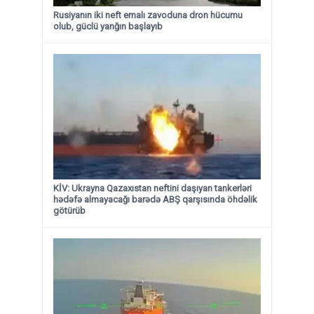
Rusiyanın iki neft emalı zavoduna dron hücumu
olub, güclü yanğın başlayıb
KİV: Ukrayna Qazaxıstan neftini daşıyan tankerləri
hədəfə almayacağı barədə ABŞ qarşısında öhdəlik
götürüb