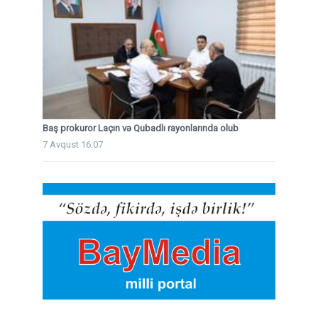
Baş prokuror Laçın və Qubadlı rayonlarında olub
7 Avqust 16:07