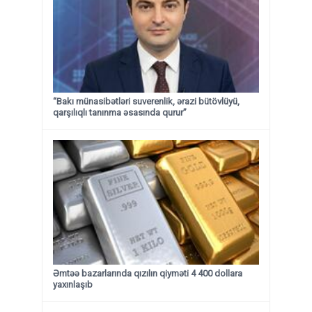
“Bakı münasibətləri suverenlik, ərazi bütövlüyü,
qarşılıqlı tanınma əsasında qurur”
Əmtəə bazarlarında qızılın qiyməti 4 400 dollara
yaxınlaşıb