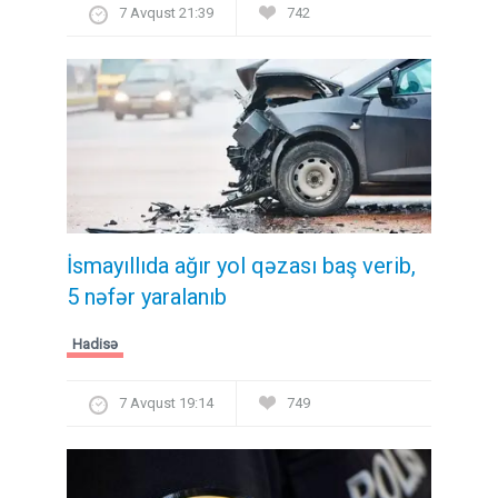
7 Avqust 21:39
742
İsmayıllıda ağır yol qəzası baş verib,
5 nəfər yaralanıb
Hadisə
7 Avqust 19:14
749