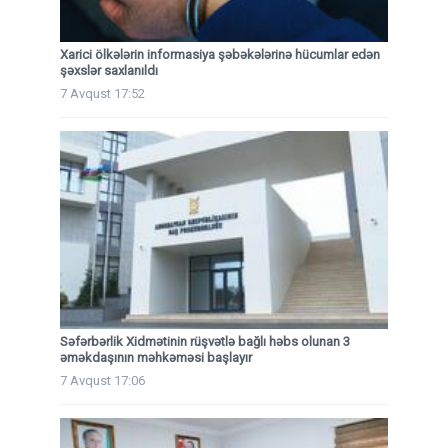
Xarici ölkələrin informasiya şəbəkələrinə hücumlar edən
şəxslər saxlanıldı
7 Avqust 17:52
Səfərbərlik Xidmətinin rüşvətlə bağlı həbs olunan 3
əməkdaşının məhkəməsi başlayır
7 Avqust 17:06