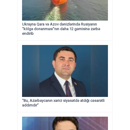
Ukrayna Qara və Azov dənizlərində Rusiyanın
“kölgə donanması”nın daha 12 gəmisinə zərbə
endirib
“Bu, Azərbaycanın xarici siyasətdə atdığı cəsarətli
addımdır”