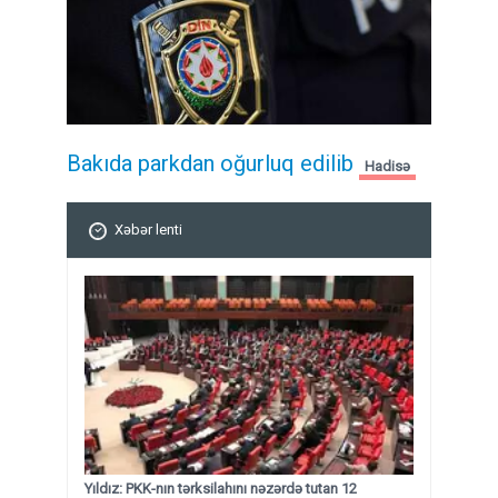
Bakıda parkdan oğurluq edilib
Hadisə
Xəbər lenti
Yıldız: PKK-nın tərksilahını nəzərdə tutan 12