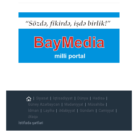
Siyasət
İqtisadiyyat
Dünya
Hadisə
Güney Azərbaycan
Mədəniyyət
Müsahibə
İdman
Layihə
Ədəbiyyat
Gündəm
Cəmiyyət
Əlaqə
İstifadə şərtləri