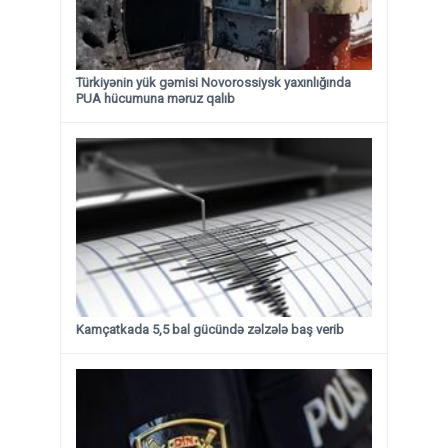
Türkiyənin yük gəmisi Novorossiysk yaxınlığında
PUA hücumuna məruz qalıb
Kamçatkada 5,5 bal gücündə zəlzələ baş verib