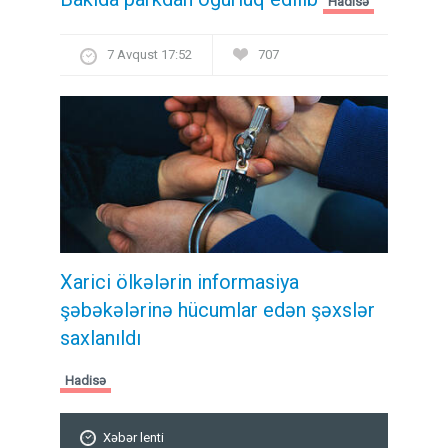
Hadisə
7 Avqust 17:52
707
Xarici ölkələrin informasiya
şəbəkələrinə hücumlar edən şəxslər
saxlanıldı
Hadisə
Xəbər lenti