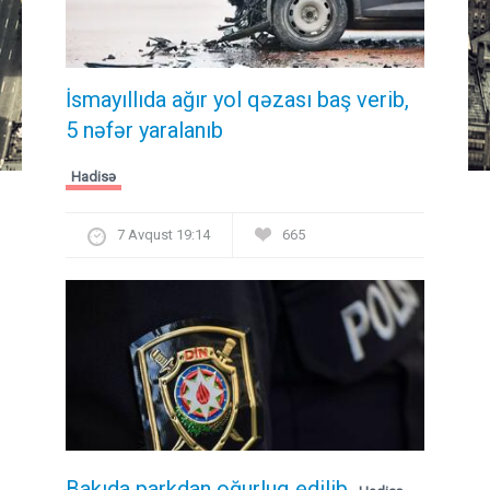
İsmayıllıda ağır yol qəzası baş verib,
5 nəfər yaralanıb
Hadisə
7 Avqust 19:14
665
Bakıda parkdan oğurluq edilib