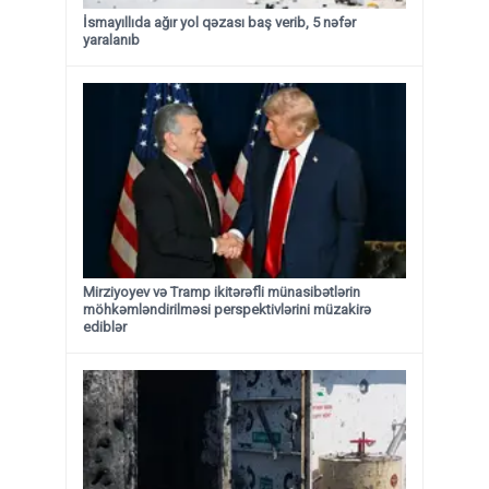
İsmayıllıda ağır yol qəzası baş verib, 5 nəfər
yaralanıb
Mirziyoyev və Tramp ikitərəfli münasibətlərin
möhkəmləndirilməsi perspektivlərini müzakirə
ediblər