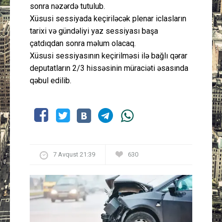
sonra nəzərdə tutulub.
Xüsusi sessiyada keçiriləcək plenar iclasların
tarixi və gündəliyi yaz sessiyası başa
çatdıqdan sonra məlum olacaq.
Xüsusi sessiyasının keçirilməsi ilə bağlı qərar
deputatların 2/3 hissəsinin müraciəti əsasında
qəbul edilib.
7 Avqust 21:39
630