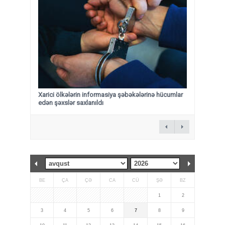
Xarici ölkələrin informasiya şəbəkələrinə hücumlar
edən şəxslər saxlanıldı
BE
ÇA
ÇƏ
CA
CÜ
ŞƏ
BZ
1
2
3
4
5
6
7
8
9