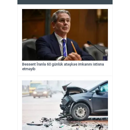
Bessent İranla 60 günlük atəşkəs imkanını istisna
etməyib