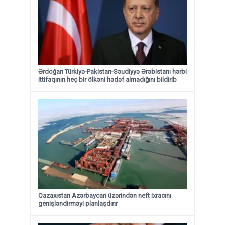
Ərdoğan Türkiyə-Pakistan-Səudiyyə Ərəbistanı hərbi
ittifaqının heç bir ölkəni hədəf almadığını bildirib
Qazaxıstan Azərbaycan üzərindən neft ixracını
genişləndirməyi planlaşdırır