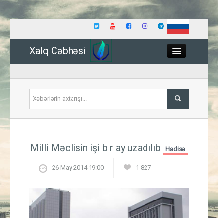
Xalq Cəbhəsi
Close
Siyasət
Milli Məclisin işi bir ay uzadılıb
Hadisə
İqtisadiyyat
26 May 2014 19:00
1 827
Dünya
Hadisə