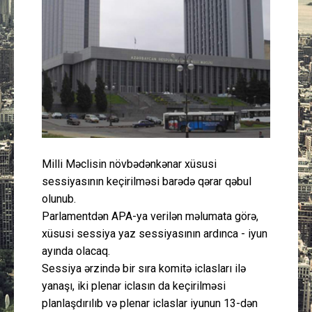
Güney Azərbaycan
Mədəniyyət
Müsahibə
İdman
Layihə
Milli Məclisin növbədənkənar xüsusi
sessiyasının keçirilməsi barədə qərar qəbul
Gündəm
olunub.
Parlamentdən APA-ya verilən məlumata görə,
Cəmiyyət
xüsusi sessiya yaz sessiyasının ardınca - iyun
ayında olacaq.
Peşə etikası
Sessiya ərzində bir sıra komitə iclasları ilə
yanaşı, iki plenar iclasın da keçirilməsi
Əlaqə
planlaşdırılıb və plenar iclaslar iyunun 13-dən