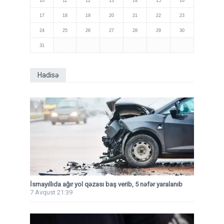
10
11
12
13
14
15
16
17
18
19
20
21
22
23
24
25
26
27
28
29
30
31
Hadisə
İsmayıllıda ağır yol qəzası baş verib, 5 nəfər yaralanıb
7 Avqust 21:39