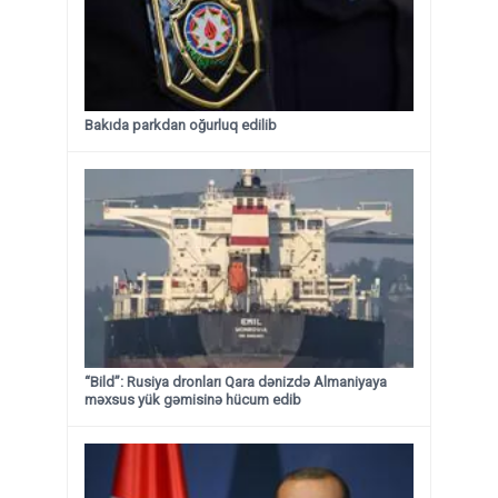
Bakıda parkdan oğurluq edilib
“Bild”: Rusiya dronları Qara dənizdə Almaniyaya
məxsus yük gəmisinə hücum edib