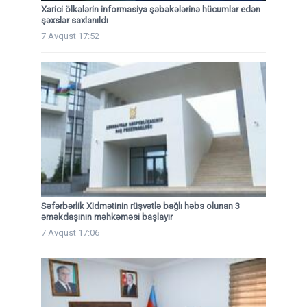
Xarici ölkələrin informasiya şəbəkələrinə hücumlar edən
şəxslər saxlanıldı
7 Avqust 17:52
Səfərbərlik Xidmətinin rüşvətlə bağlı həbs olunan 3
əməkdaşının məhkəməsi başlayır
7 Avqust 17:06