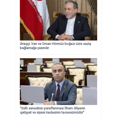
Əraqçi: İran və Oman Hörmüz boğazı üzrə saziş
bağlamağa yaxındır
“Sülh sənədinin paraflanması İlham Əliyevin
qətiyyət və siyasi iradəsinin təcəssümüdür”