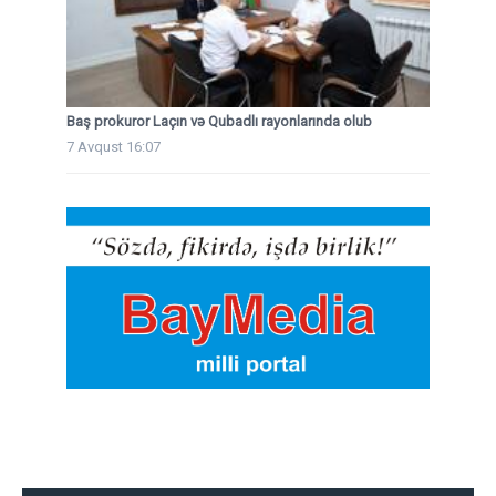
Baş prokuror Laçın və Qubadlı rayonlarında olub
7 Avqust 16:07