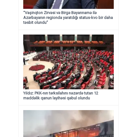
“Vaşinqton Zirvəsi və Birgə Bəyannamə ilə
Azərbayanın regionda yaratdığı status-kvo bir daha
təsbit olundu”
Yıldız: PKK-nın tərksilahını nəzərdə tutan 12
maddəlik qanun layihəsi qəbul olundu ​​​​​​​