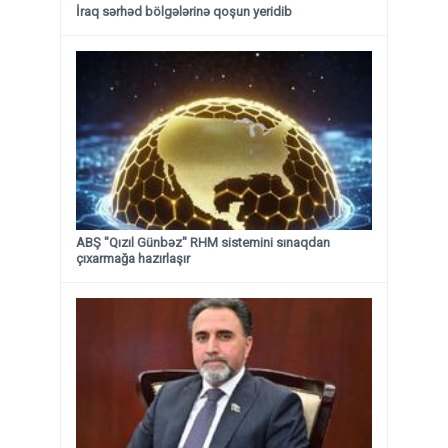
İraq sərhəd bölgələrinə qoşun yeridib
ABŞ "Qızıl Günbəz" RHM sistemini sınaqdan
çıxarmağa hazırlaşır