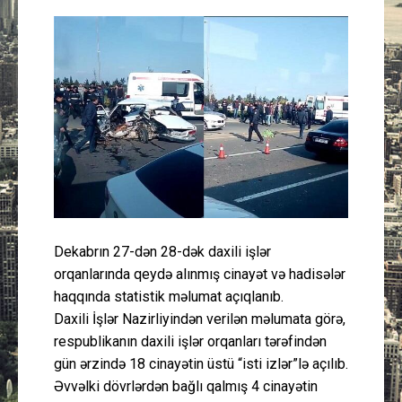
Güney Azərbaycan
Mədəniyyət
Müsahibə
İdman
Layihə
Gündəm
Dekabrın 27-dən 28-dək daxili işlər
orqanlarında qeydə alınmış cinayət və hadisələr
haqqında statistik məlumat açıqlanıb.
Cəmiyyət
Daxili İşlər Nazirliyindən verilən məlumata görə,
respublikanın daxili işlər orqanları tərəfindən
Peşə etikası
gün ərzində 18 cinayətin üstü “isti izlər”lə açılıb.
Əvvəlki dövrlərdən bağlı qalmış 4 cinayətin
Əlaqə