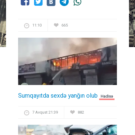
11:10
665
Sumqayıtda sexdə yanğın olub
Hadisə
7 Avqust 21:39
882