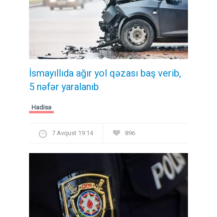
İsmayıllıda ağır yol qəzası baş verib,
5 nəfər yaralanıb
Hadisə
7 Avqust 19:14
896