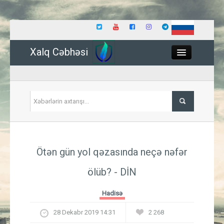
Xalq Cəbhəsi
Close
Siyasət
Ötən gün yol qəzasında neçə nəfər
İqtisadiyyat
ölüb? - DİN
Dünya
Hadisə
Hadisə
28 Dekabr 2019 14:31
2 268