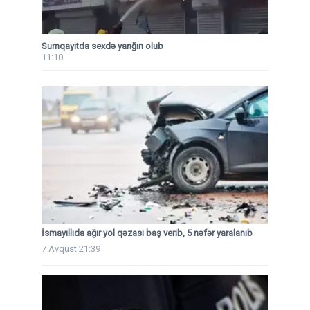
Sumqayıtda sexdə yanğın olub
11:10
İsmayıllıda ağır yol qəzası baş verib, 5 nəfər yaralanıb
7 Avqust 21:39