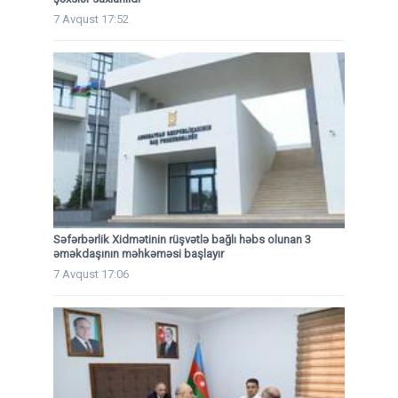
7 Avqust 17:52
Səfərbərlik Xidmətinin rüşvətlə bağlı həbs olunan 3
əməkdaşının məhkəməsi başlayır
7 Avqust 17:06