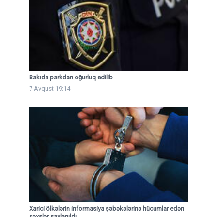
Bakıda parkdan oğurluq edilib
7 Avqust 19:14
Xarici ölkələrin informasiya şəbəkələrinə hücumlar edən
şəxslər saxlanıldı