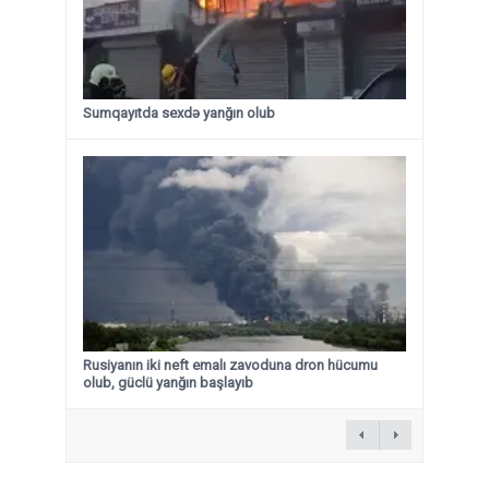
Sumqayıtda sexdə yanğın olub
Rusiyanın iki neft emalı zavoduna dron hücumu
olub, güclü yanğın başlayıb