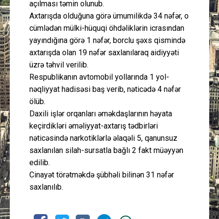
açılması təmin olunub.
Axtarışda olduğuna görə ümumilikdə 34 nəfər, o
cümlədən mülki-hüquqi öhdəliklərin icrasından
yayındığına görə 1 nəfər, borclu şəxs qismində
axtarışda olan 19 nəfər saxlanılaraq aidiyyəti
üzrə təhvil verilib.
Respublikanın avtomobil yollarında 1 yol-
nəqliyyat hadisəsi baş verib, nəticədə 4 nəfər
ölüb.
Daxili işlər orqanları əməkdaşlarının həyata
keçirdikləri əməliyyat-axtarış tədbirləri
nəticəsində narkotiklərlə əlaqəli 5, qanunsuz
saxlanılan silah-sursatla bağlı 2 fakt müəyyən
edilib.
Cinayət törətməkdə şübhəli bilinən 31 nəfər
saxlanılıb.