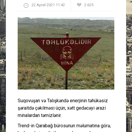
22 Aprel 2021 11:42
2 625
Güney Azərbaycan
Mədəniyyət
Müsahibə
İdman
Layihə
Gündəm
Cəmiyyət
Suqovuşan və Talışkəndə enerjinin təhükəsiz
şəraitdə çəkilməsi üçün, xətt gedəcəyi ərazi
Peşə etikası
minalardan təmizlənir.
Trend-in Qarabağ bürosunun məlumatına görə,
Əlaqə