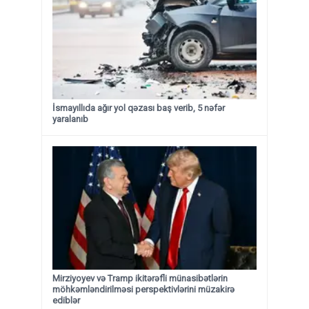
İsmayıllıda ağır yol qəzası baş verib, 5 nəfər
yaralanıb
Mirziyoyev və Tramp ikitərəfli münasibətlərin
möhkəmləndirilməsi perspektivlərini müzakirə
ediblər