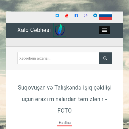
Xalq Cəbhəsi
Close
Siyasət
Suqovuşan və Talışkəndə işıq çəkilişi
İqtisadiyyat
üçün ərazi minalardan təmizlənir
-
Dünya
FOTO
Hadisə
Hadisə