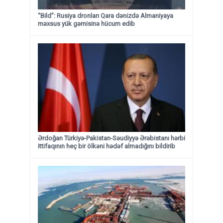
“Bild”: Rusiya dronları Qara dənizdə Almaniyaya
məxsus yük gəmisinə hücum edib
Ərdoğan Türkiyə-Pakistan-Səudiyyə Ərəbistanı hərbi
ittifaqının heç bir ölkəni hədəf almadığını bildirib