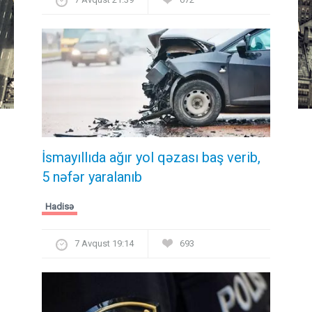
İsmayıllıda ağır yol qəzası baş verib,
5 nəfər yaralanıb
Hadisə
7 Avqust 19:14
693