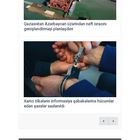
Qazaxıstan Azərbaycan üzərindən neft ixracını
genişləndirməyi planlaşdırır
Xarici ölkələrin informasiya şəbəkələrinə hücumlar
edən şəxslər saxlanıldı