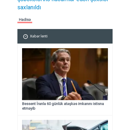
saxlanıldı
Hadisə
Xəbər lenti
Bessent İranla 60 günlük atəşkəs imkanını istisna
etməyib