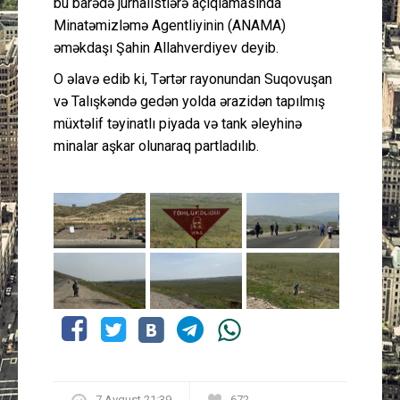
bu barədə jurnalistlərə açıqlamasında
Minatəmizləmə Agentliyinin (ANAMA)
əməkdaşı Şahin Allahverdiyev deyib.
O əlavə edib ki, Tərtər rayonundan Suqovuşan
və Talışkəndə gedən yolda ərazidən tapılmış
müxtəlif təyinatlı piyada və tank əleyhinə
minalar aşkar olunaraq partladılıb.
7 Avqust 21:39
672