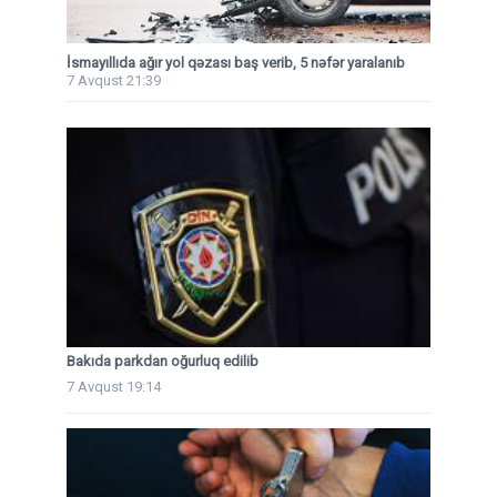
İsmayıllıda ağır yol qəzası baş verib, 5 nəfər yaralanıb
7 Avqust 21:39
Bakıda parkdan oğurluq edilib
7 Avqust 19:14