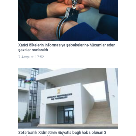
Xarici ölkələrin informasiya şəbəkələrinə hücumlar edən
şəxslər saxlanıldı
7 Avqust 17:52
Səfərbərlik Xidmətinin rüşvətlə bağlı həbs olunan 3