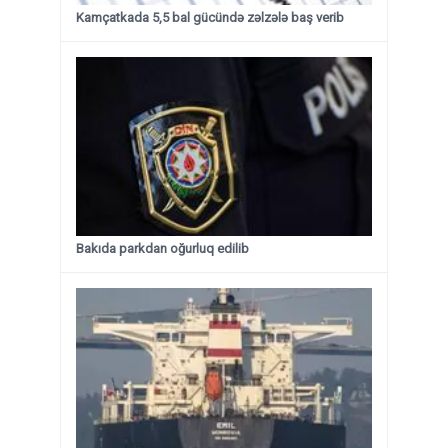
Kamçatkada 5,5 bal gücündə zəlzələ baş verib
Bakıda parkdan oğurluq edilib