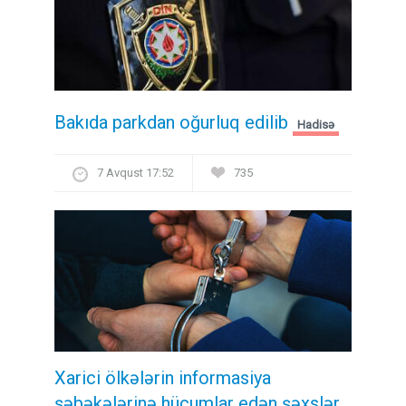
Bakıda parkdan oğurluq edilib
Hadisə
7 Avqust 17:52
735
Xarici ölkələrin informasiya
şəbəkələrinə hücumlar edən şəxslər