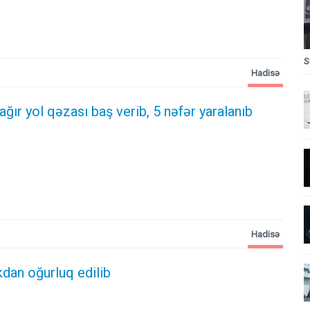
S
Hadisə
 ağır yol qəzası baş verib, 5 nəfər yaralanıb
Hadisə
kdan oğurluq edilib