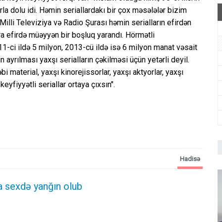
rla dolu idi. Həmin seriallardakı bir çox məsələlər bizim
Milli Televiziya və Radio Şurası həmin serialların efirdən
a efirdə müəyyən bir boşluq yarandı. Hörmətli
11-ci ildə 5 milyon, 2013-cü ildə isə 6 milyon manat vəsait
n ayrılması yaxşı serialların çəkilməsi üçün yetərli deyil.
i material, yaxşı kinorejissorlar, yaxşı aktyorlar, yaxşı
eyfiyyətli seriallar ortaya çıxsın".
Hadisə
 sexdə yanğın olub