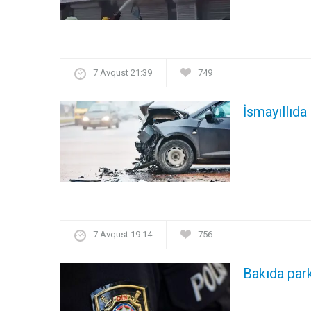
7 Avqust 21:39
749
İsmayıllıda
7 Avqust 19:14
756
Bakıda par