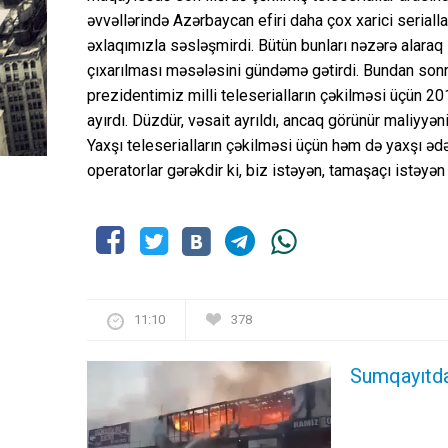
əvvəllərində Azərbaycan efiri daha çox xarici serialla
əxlaqımızla səsləşmirdi. Bütün bunları nəzərə alaraq 
çıxarılması məsələsini gündəmə gətirdi. Bundan sonr
prezidentimiz milli teleserialların çəkilməsi üçün 20
ayırdı. Düzdür, vəsait ayrıldı, ancaq görünür maliyyəni
Yaxşı teleserialların çəkilməsi üçün həm də yaxşı ədəb
operatorlar gərəkdir ki, biz istəyən, tamaşaçı istəyən k
11:10
378
Sumqayıtda