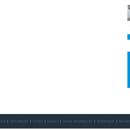
asət
İqtisadiyyat
Dünya
Hadisə
Güney Azərbaycan
Mədəniyyət
Müsah