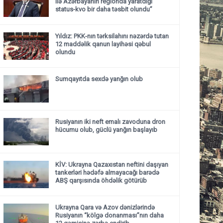
ilə Azərbayanın regionda yaratdığı
status-kvo bir daha təsbit olundu”
Yıldız: PKK-nın tərksilahını nəzərdə tutan
12 maddəlik qanun layihəsi qəbul
olundu ​​​​​​​
Sumqayıtda sexdə yanğın olub
Rusiyanın iki neft emalı zavoduna dron
hücumu olub, güclü yanğın başlayıb
KİV: Ukrayna Qazaxıstan neftini daşıyan
tankerləri hədəfə almayacağı barədə
ABŞ qarşısında öhdəlik götürüb
Ukrayna Qara və Azov dənizlərində
Rusiyanın “kölgə donanması”nın daha