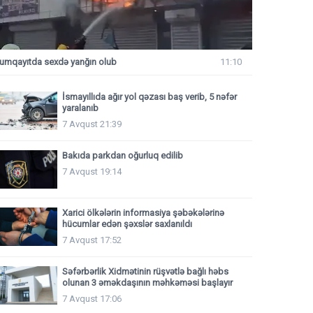
umqayıtda sexdə yanğın olub
11:10
İsmayıllıda ağır yol qəzası baş verib, 5 nəfər
yaralanıb
7 Avqust 21:39
Bakıda parkdan oğurluq edilib
7 Avqust 19:14
Xarici ölkələrin informasiya şəbəkələrinə
hücumlar edən şəxslər saxlanıldı
7 Avqust 17:52
Səfərbərlik Xidmətinin rüşvətlə bağlı həbs
olunan 3 əməkdaşının məhkəməsi başlayır
7 Avqust 17:06