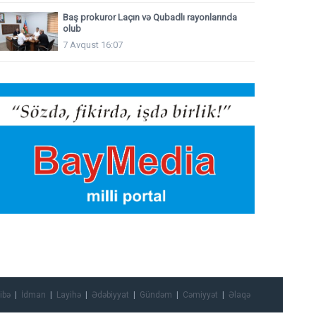
Baş prokuror Laçın və Qubadlı rayonlarında
olub
7 Avqust 16:07
ibə
İdman
Layihə
Ədəbiyyat
Gündəm
Cəmiyyət
Əlaqə