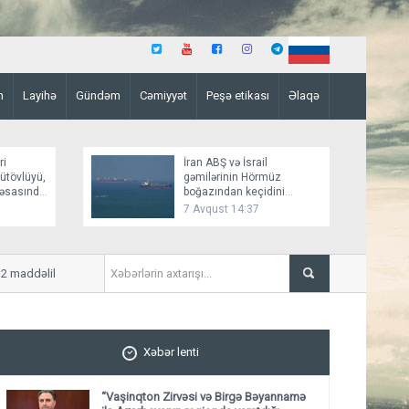
n
Layihə
Gündəm
Cəmiyyət
Peşə etikası
Əlaqə
ri
İran ABŞ və İsrail
bütövlüyü,
gəmilərinin Hörmüz
a əsasında
boğazından keçidini
bağlayır
7 Avqust 14:37
dəlik qanun layihəsi qəbul olundu ​​​​​​​
Sumqayıtda sexdə yanğın 
Xəbər lenti
“Vaşinqton Zirvəsi və Birgə Bəyannamə