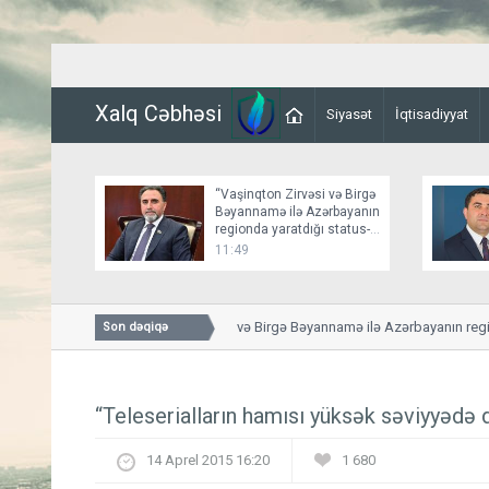
Xalq Cəbhəsi
Siyasət
İqtisadiyyat
“Vaşinqton Zirvəsi və Birgə
Bəyannamə ilə Azərbayanın
regionda yaratdığı status-
kvo bir daha təsbit olundu”
11:49
“Vaşinqton Zirvəsi və Birgə Bəyannamə ilə Azərbayanın regiond
Son dəqiqə
təsbit olundu”
“Teleserialların hamısı yüksək səviyyədə d
14 Aprel 2015 16:20
1 680