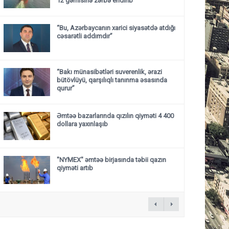
12 gəmisinə zərbə endirib
“Bu, Azərbaycanın xarici siyasətdə atdığı
cəsarətli addımdır”
“Bakı münasibətləri suverenlik, ərazi
bütövlüyü, qarşılıqlı tanınma əsasında
qurur”
Əmtəə bazarlarında qızılın qiyməti 4 400
dollara yaxınlaşıb
"NYMEX" əmtəə birjasında təbii qazın
qiyməti artıb