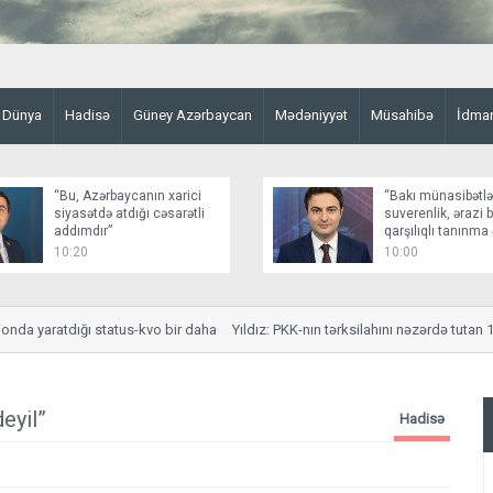
Dünya
Hadisə
Güney Azərbaycan
Mədəniyyət
Müsahibə
İdma
“Bu, Azərbaycanın xarici
“Bakı münasibətlə
siyasətdə atdığı cəsarətli
suverenlik, ərazi 
addımdır”
qarşılıqlı tanınm
qurur”
10:20
10:00
a yaratdığı status-kvo bir daha
Yıldız: PKK-nın tərksilahını nəzərdə tutan 12 mad
eyil”
Hadisə