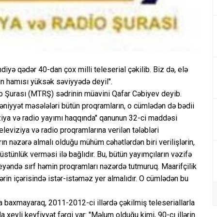
diyə qədər 40-dan çox milli teleserial çəkilib. Biz də, elə
arın hamısı yüksək səviyyədə deyil".
o Şurası (MTRŞ) sədrinin müavini Qafar Cəbiyev deyib.
dəniyyət məsələləri bütün proqramların, o cümlədən də bədii
eviziya və radio yayımı haqqında" qanunun 32-ci maddəsi
leviziya və radio proqramlarına verilən tələbləri
n nəzərə almalı olduğu mühüm cəhətlərdən biri verilişlərin,
stünlük verməsi ilə bağlıdır. Bu, bütün yayımçıların vəzifə
eyəndə sırf həmin proqramları nəzərdə tutmuruq. Maarifçilik
ərin içərisində istər-istəməz yer almalıdır. O cümlədən bu
ra baxmayaraq, 2011-2012-ci illərdə çəkilmiş teleseriallarla
 xeyli keyfiyyət fərqi var: "Məlum olduğu kimi, 90-cı illərin