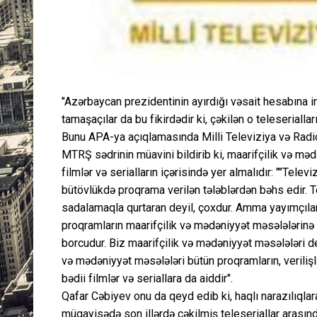
"Azərbaycan prezidentinin ayırdığı vəsait hesabına in
tamaşaçılar da bu fikirdədir ki, çəkilən o teleseriall
Bunu APA-ya açıqlamasında Milli Televiziya və Radi
MTRŞ sədrinin müavini bildirib ki, maarifçilik və mə
filmlər və serialların içərisində yer almalıdır: ""Tel
bütövlükdə proqrama verilən tələblərdən bəhs edir. Te
sadalamaqla qurtaran deyil, çoxdur. Amma yayımçıları
proqramların maarifçilik və mədəniyyət məsələlərinə ü
borcudur. Biz maarifçilik və mədəniyyət məsələləri d
və mədəniyyət məsələləri bütün proqramların, verilişl
bədii filmlər və seriallara da aiddir".
Qafar Cəbiyev onu da qeyd edib ki, haqlı narazılıqla
müqayisədə son illərdə çəkilmiş teleseriallar arasında