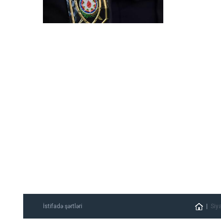
İstifadə şərtləri
Siy