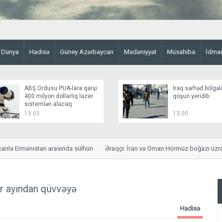
Dünya
Hadisə
Güney Azərbaycan
Mədəniyyət
Müsahibə
İdma
ABŞ Ordusu PUA-lara qarşı
İraq sərhəd bölgəl
400 milyon dollarlıq lazer
qoşun yeridib
sistemləri alacaq
13:03
13:00
a Ermənistan arasında sülhün
Əraqçi: İran və Oman Hörmüz boğazı üzrə sa
abr ayından qüvvəyə
Hadisə