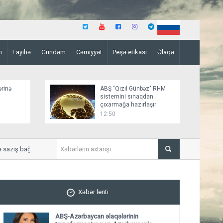
n
Layihə
Gündəm
Cəmiyyət
Peşə etikası
Əlaqə
ərinə
ABŞ "Qızıl Günbəz" RHM
sistemini sınaqdan
çıxarmağa hazırlaşır
12:50
ziş bağlamağa yaxındır
“Sülh sənədinin paraflanmas
Xəbər lenti
ABŞ-Azərbaycan əlaqələrinin