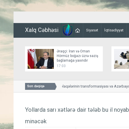
Xalq Cəbhəsi
Siyasət
İqtisadiyyat
Əraqçi: İran və Oman
Hörmüz boğazı üzrə saziş
bağlamağa yaxındır
17:03
ABŞ-Azərbaycan əlaqələrinin transformasiyası və Azərbaycanl
Son dəqiqə
yeni mərhələsi
Yollarda sarı xətlərə dair tələb bu il noy
minəcək