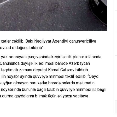
xətlər çəkilib. Bakı Nəqliyyat Agentliyi qanunvericiliyə
övcud olduğunu bildirib”.
yaz sessiyası çərçivəsində keçirilən ilk plenar iclasında
 Qanununda dəyişiklik edilməsi barədə Azərbaycan
 təqdimatı zamanı deputat Kamal Cəfərov bildirib.
i ilin noyabr ayında qüvvəyə minməsi təklif edilib: “Qeyd
yə uyğun olmayan sarı xətlər barədə onlarda məlumatın
 noyabrında bununla bağlı tələbin qüvvəyə minməsi ilə bağlı
 durma qaydalarını bilmək üçün ən yaxşı vasitəyə