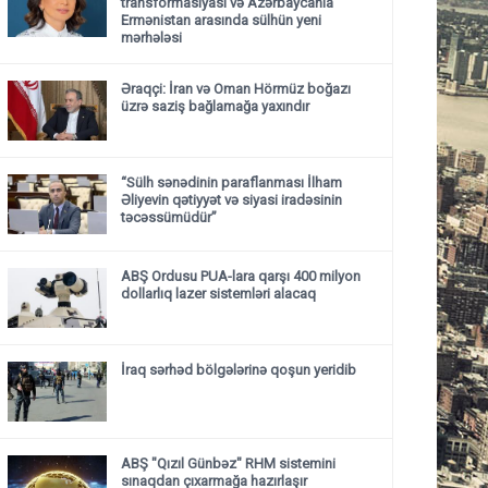
transformasiyası və Azərbaycanla
Ermənistan arasında sülhün yeni
mərhələsi
Əraqçi: İran və Oman Hörmüz boğazı
üzrə saziş bağlamağa yaxındır
“Sülh sənədinin paraflanması İlham
Əliyevin qətiyyət və siyasi iradəsinin
təcəssümüdür”
ABŞ Ordusu PUA-lara qarşı 400 milyon
dollarlıq lazer sistemləri alacaq
İraq sərhəd bölgələrinə qoşun yeridib
ABŞ "Qızıl Günbəz" RHM sistemini
sınaqdan çıxarmağa hazırlaşır