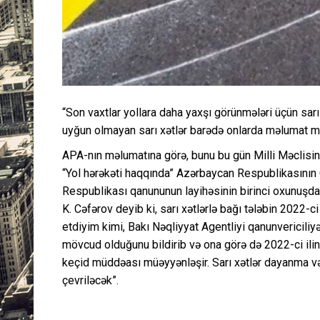
“Son vaxtlar yollara daha yaxşı görünmələri üçün sarı 
uyğun olmayan sarı xətlər barədə onlarda məlumat m
APA-nın məlumatına görə, bunu bu gün Milli Məclisin 
“Yol hərəkəti haqqında” Azərbaycan Respublikasının
Respublikası qanununun layihəsinin birinci oxunuşda
K. Cəfərov deyib ki, sarı xətlərlə bağı tələbin 2022-c
etdiyim kimi, Bakı Nəqliyyat Agentliyi qanunvericili
mövcud olduğunu bildirib və ona görə də 2022-ci ilin
keçid müddəası müəyyənləşir. Sarı xətlər dayanma və
çevriləcək”.