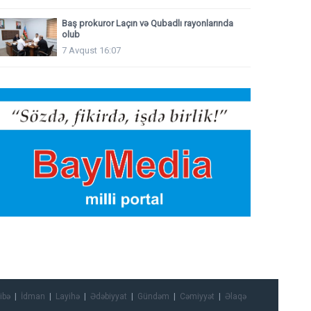
Baş prokuror Laçın və Qubadlı rayonlarında
olub
7 Avqust 16:07
ibə
İdman
Layihə
Ədəbiyyat
Gündəm
Cəmiyyət
Əlaqə