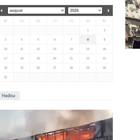
BE
ÇA
ÇƏ
CA
CÜ
ŞƏ
BZ
1
2
3
4
5
6
7
8
9
10
11
12
13
14
15
16
17
18
19
20
21
22
23
24
25
26
27
28
29
30
31
Hadisə