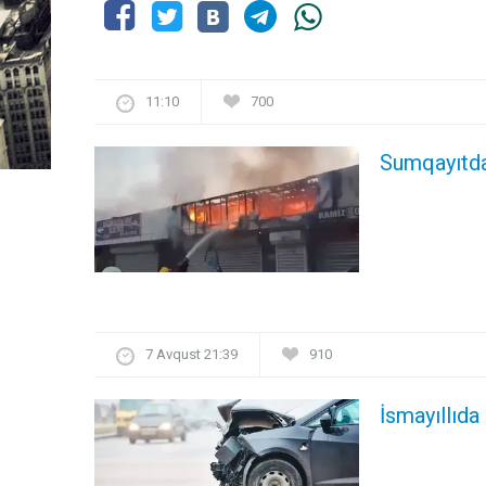
11:10
700
Sumqayıtda
7 Avqust 21:39
910
İsmayıllıda