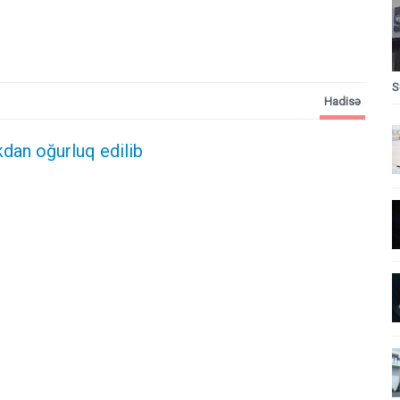
S
Hadisə
kdan oğurluq edilib