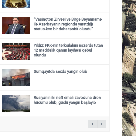
“Vaşinqton Zirvəsi və Birgə Bəyannamə
ilə Azərbayanın regionda yaratdığı
status-kvo bir daha təsbit olundu”
Yıldız: PKK-nın tərksilahını nəzərdə tutan
12 maddəlik qanun layihəsi qəbul
olundu ​​​​​​​
Sumqayıtda sexdə yanğın olub
Rusiyanın iki neft emalı zavoduna dron
hücumu olub, güclü yanğın başlayıb