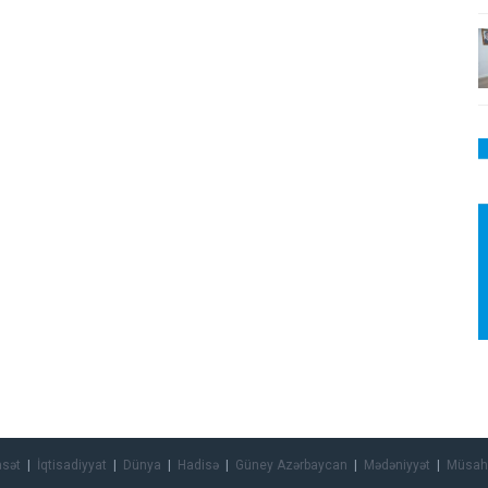
asət
İqtisadiyyat
Dünya
Hadisə
Güney Azərbaycan
Mədəniyyət
Müsah