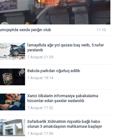
umqayıtda sexdə yanğın olub
11:10
İsmayıllıda ağır yol qəzası baş verib, 5 nəfər
yaralanıb
7 Avqust 21:39
Bakıda parkdan oğurluq edilib
7 Avqust 19:14
Xarici ölkələrin informasiya şəbəkələrinə
hücumlar edən şəxslər saxlanıldı
7 Avqust 17:52
Səfərbərlik Xidmətinin rüşvətlə bağlı həbs
olunan 3 əməkdaşının məhkəməsi başlayır
7 Avqust 17:06