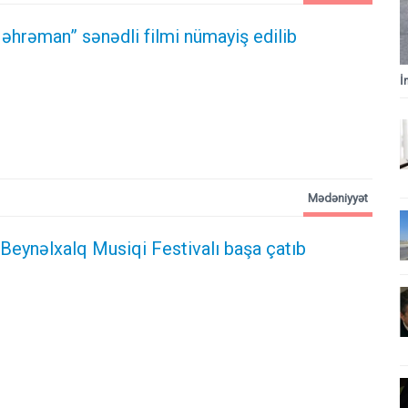
əhrəman” sənədli filmi nümayiş edilib
İ
Mədəniyyət
Beynəlxalq Musiqi Festivalı başa çatıb