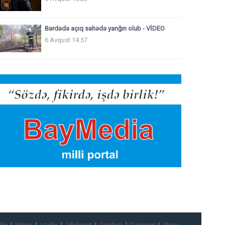
Bərdədə açıq sahədə yanğın olub - VİDEO
6 Avqust 14:57
ibə
İdman
Layihə
Ədəbiyyat
Gündəm
Cəmiyyət
Əlaqə