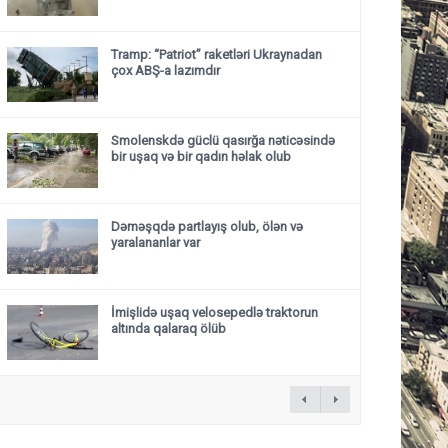
Tramp: “Patriot” raketləri Ukraynadan
çox ABŞ-a lazımdır
Smolenskdə güclü qasırğa nəticəsində
bir uşaq və bir qadın həlak olub
Dəməşqdə partlayış olub, ölən və
yaralananlar var
İmişlidə uşaq velosepedlə traktorun
altında qalaraq ölüb