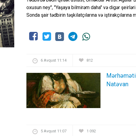
oxusun ney", "Yaşaya bilmirəm daha" və digər şeirləri 
Sonda şair tədbirin təşkilatçılarına və iştirakçılarına m
6 Avqust 11:14
812
Mərhəməti i
Natəvan
5 Avqust 11:07
1 092