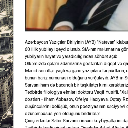
Azərbaycan Yazıçılar Birliyinin (AYB) "Natəvan" klu
60 illik yubileyi qeyd olunub. SİA-nın məlumatına görə,
yubilyarın həyat və yaradıcılığından söhbət açıb.
Ölkəmizdə qələm adamlarına göstərilən diqqət və qay
Məcid son illər, yaşlı və gənc yazıçılara təqaüdlərin,
bunun bariz nümunəsi olduğunu vurğulayıb. AYB-in S
Sarvanı həm də bacarıqlı bir təşkilatçı kimi xarakteri
Tədbirdə filologiya elmləri doktoru Vaqif Yusifli, "Xa
dostları - İlham Abbasov, Ofelya Hacıyeva, Oqtay Rza
düşüncələrini bölüşüb, onun poeziyasının səciyyəvi 
özünəməxsus yeri olduğunu bildiriblər.
Çıxış edənlər Sabir Sarvanın insani keyfiyyətlərini də
Tədbirdə bədii qiraət ustası, Əməkdar Artist Ağalar