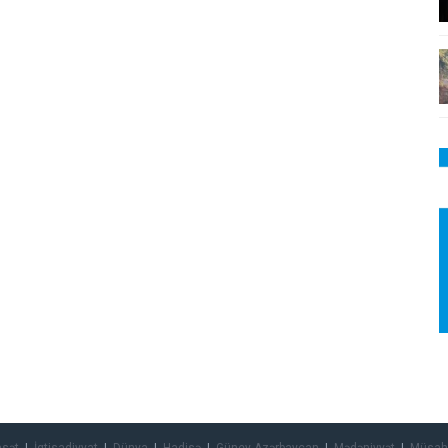
asət
İqtisadiyyat
Dünya
Hadisə
Güney Azərbaycan
Mədəniyyət
Müsah