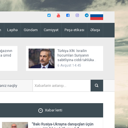
n
Layihə
Gündəm
Cəmiyyət
Peşə etikası
Əlaqə
oğazının
Türkiyə XİN: İsrailin
ına ümid
hücumları Suriyanın
sabitliyinə ciddi təhlükə
yaradır
6 Avqust 14:45
nəqliyyatını iflic edib
Husilərin Səudiyyə Ərəbist
Xəbər lenti
"Bakı Rusiya-Ukrayna danışıqları üçün