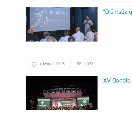
“Ölümsüz q
4 Avqust 10:05
1 372
XV Qəbələ 