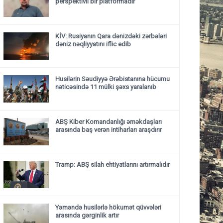
perspektivli bir platformadır"
KİV: Rusiyanın Qara dənizdəki zərbələri
dəniz nəqliyyatını iflic edib
Husilərin Səudiyyə Ərəbistanına hücumu
nəticəsində 11 mülki şəxs yaralanıb
ABŞ Kiber Komandanlığı əməkdaşları
arasında baş verən intiharları araşdırır
Tramp: ABŞ silah ehtiyatlarını artırmalıdır
Yəməndə husilərlə hökumət qüvvələri
arasında gərginlik artır