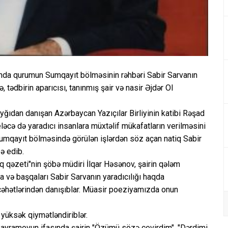
bunda qurumun Sumqayıt bölməsinin rəhbəri Sabir Sarvanın
 tədbirin aparıcısı, tanınmış şair və nasir Əjdər Ol
ğıdan danışan Azərbaycan Yazıçılar Birliyinin katibi Rəşad
 eləcə də yaradıcı insanlara müxtəlif mükafatların verilməsini
umqayıt bölməsində görülən işlərdən söz açan natiq Sabir
zə edib.
lq qəzeti"nin şöbə müdiri İlqar Həsənov, şairin qələm
 və başqaları Sabir Sarvanın yaradıcılığı haqda
cəhətlərindən danışıblar. Müasir poeziyamızda onun
 yüksək qiymətləndiriblər.
 Bayramovun ifasında şairin "Özümü sözə çevirdim", "Dərdimi