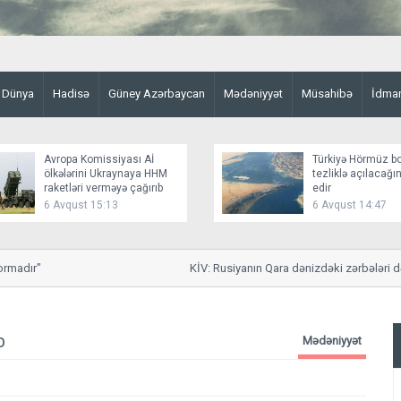
Dünya
Hadisə
Güney Azərbaycan
Mədəniyyət
Müsahibə
İdma
Avropa Komissiyası Aİ
Türkiyə Hörmüz b
ölkələrini Ukraynaya HHM
tezliklə açılacağ
raketləri verməyə çağırıb
edir
6 Avqust 15:13
6 Avqust 14:47
adır"
KİV: Rusiyanın Qara dənizdəki zərbələri dəniz 
b
Mədəniyyət