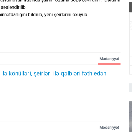
səsləndirilib.
innətdarlığını bildirib, yeni şeirlərini oxuyub.
Mədəniyyət
lə könülləri, şeirləri ilə qəlbləri fəth edən
Mədəniyyət