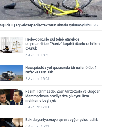
mişlidə uşaq velosepedlə traktorun altında qalaraq ölüb
6 Avqust 20:47
Hədə-qorxu ilə pul tələb etməkdə
təqsirləndirilən "Bəniz" ləqəbli tiktokerə hökm
oxunub
6 Avqust 18:20
Hacıqabulda yol qəzasında bir nəfər ölüb, 1
nəfər xəsarət alıb
6 Avqust 18:03
Rasim İldırımzadə, Zaur Mirzəzadə və Qoşqar
Məmmədovun apellyasiya şikayəti üzrə
məhkəmə başlayıb
6 Avqust 17:31
Bakıda yeniyetməyə qarşı soyğunçuluq edilib
6 Avqust 15:23