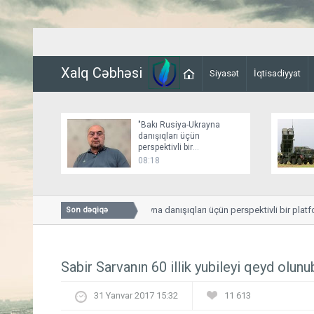
Xalq Cəbhəsi
Siyasət
İqtisadiyyat
"Bakı Rusiya-Ukrayna
danışıqları üçün
perspektivli bir
platformadır"
08:18
"Bakı Rusiya-Ukrayna danışıqları üçün perspektivli bir platform
Son dəqiqə
Sabir Sarvanın 60 illik yubileyi qeyd olunu
31 Yanvar 2017 15:32
11 613