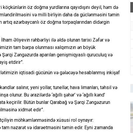
i köçkünlərin öz doğma yurdlarına qayıdışını deyil, həm də
əmləndirilməsini və milli birliyin daha da güclənməsini təmin
dan artıq azərbaycanlı öz doğma torpaqlarından didərgin
ham Əliyevin rəhbərliyi ilə əldə olunan tarixi Zəfər və
yimizin tam bərpa olunması xalqımızın ən böyük
 və Şərqi Zəngəzurda aparılan genişmiqyaslı quruculuq və
yiş etdirir”.
lətimizin iqtisadi gücünün və gələcəyə hesablanmış inkişaf
dlər salınır, yeni yollar, tunellər, hava limanları, təhsil və
şa olunur. Bu ərazilərdə ‘ağıllı şəhər’ və ‘ağıllı kənd’
əyata keçirilir. Bütün bunlar Qarabağ və Şərqi Zəngəzurun
ilməsinə xidmət edir”.
tçiliyin möhkəmlənməsində xüsusi rol oynayır:
 tam nəzarət və idarəetməsini təmin edir. Eyni zamanda