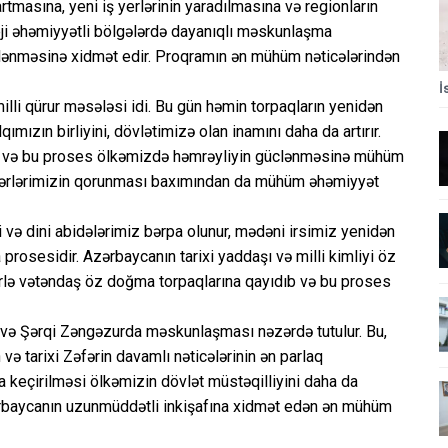
artmasına, yeni iş yerlərinin yaradılmasına və regionların
ateji əhəmiyyətli bölgələrdə dayanıqlı məskunlaşma
clənməsinə xidmət edir. Proqramın ən mühüm nəticələrindən
İ
lli qürur məsələsi idi. Bu gün həmin torpaqların yenidən
ımızın birliyini, dövlətimizə olan inamını daha da artırır.
b və bu proses ölkəmizdə həmrəyliyin güclənməsinə mühüm
əyərlərimizin qorunması baxımından da mühüm əhəmiyyət
i və dini abidələrimiz bərpa olunur, mədəni irsimiz yenidən
a prosesidir. Azərbaycanın tarixi yaddaşı və milli kimliyi öz
ərlə vətəndaş öz doğma torpaqlarına qayıdıb və bu proses
 və Şərqi Zəngəzurda məskunlaşması nəzərdə tutulur. Bu,
və tarixi Zəfərin davamlı nəticələrinin ən parlaq
 keçirilməsi ölkəmizin dövlət müstəqilliyini daha da
zərbaycanın uzunmüddətli inkişafına xidmət edən ən mühüm