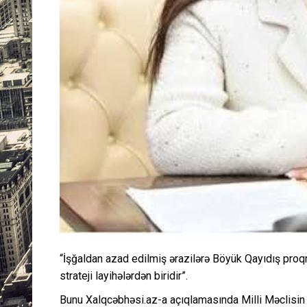
“İşğaldan azad edilmiş ərazilərə Böyük Qayıdış pro
strateji layihələrdən biridir”.
Bunu Xalqcəbhəsi.az-a açıqlamasında Milli Məclisin