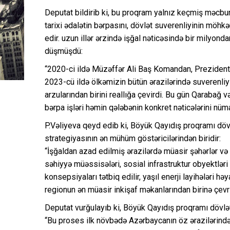
Deputat bildirib ki, bu proqram yalnız keçmiş məcbur
tarixi ədalətin bərpasını, dövlət suverenliyinin möhk
edir. uzun illər ərzində işğal nəticəsində bir milyon
düşmüşdü:
“2020-ci ildə Müzəffər Ali Baş Komandan, Prezident İl
2023-cü ildə ölkəmizin bütün ərazilərində suverenli
arzularından birini reallığa çevirdi. Bu gün Qarabağ
bərpa işləri həmin qələbənin konkret nəticələrini nüma
P.Vəliyeva qeyd edib ki, Böyük Qayıdış proqramı döv
strategiyasının ən mühüm göstəricilərindən biridir:
“İşğaldan azad edilmiş ərazilərdə müasir şəhərlər və kən
səhiyyə müəssisələri, sosial infrastruktur obyektləri in
konsepsiyaları tətbiq edilir, yaşıl enerji layihələri h
regionun ən müasir inkişaf məkanlarından birinə çevr
Deputat vurğulayıb ki, Böyük Qayıdış proqramı dövlə
“Bu proses ilk növbədə Azərbaycanın öz ərazilərində