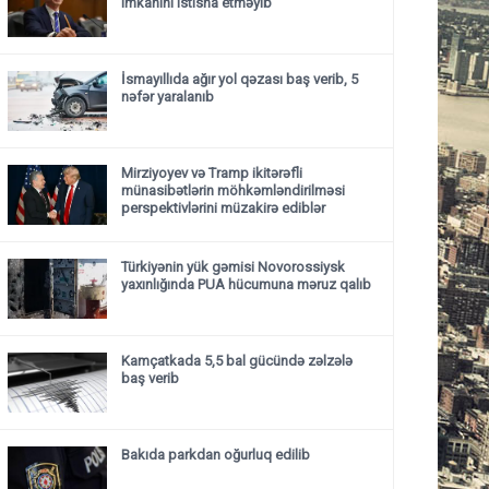
imkanını istisna etməyib
İsmayıllıda ağır yol qəzası baş verib, 5
nəfər yaralanıb
Mirziyoyev və Tramp ikitərəfli
münasibətlərin möhkəmləndirilməsi
perspektivlərini müzakirə ediblər
Türkiyənin yük gəmisi Novorossiysk
yaxınlığında PUA hücumuna məruz qalıb
Kamçatkada 5,5 bal gücündə zəlzələ
baş verib
Bakıda parkdan oğurluq edilib