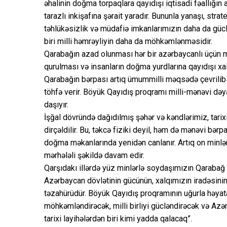
əhalinin doğma torpaqlara qayıdışı iqtisadi fəallığın 
tarazlı inkişafına şərait yaradır. Bununla yanaşı, str
təhlükəsizlik və müdafiə imkanlarımızın daha da gü
biri milli həmrəyliyin daha da möhkəmlənməsidir.
Qarabağın azad olunması hər bir azərbaycanlı üçün mi
qurulması və insanların doğma yurdlarına qayıdışı xalq
Qarabağın bərpası artıq ümummilli məqsədə çevrili
töhfə verir. Böyük Qayıdış proqramı milli-mənəvi d
daşıyır.
İşğal dövründə dağıdılmış şəhər və kəndlərimiz, tarix
dirçəldilir. Bu, təkcə fiziki deyil, həm də mənəvi bərp
doğma məkanlarında yenidən canlanır. Artıq on minl
mərhələli şəkildə davam edir.
Qarşıdakı illərdə yüz minlərlə soydaşımızın Qarabağ
Azərbaycan dövlətinin gücünün, xalqımızın iradəsinin 
təzahürüdür. Böyük Qayıdış proqramının uğurla həyata
möhkəmləndirəcək, milli birliyi gücləndirəcək və A
tarixi layihələrdən biri kimi yadda qalacaq”.