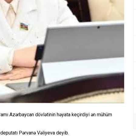
qramı Azərbaycan dövlətinin həyata keçirdiyi ən mühüm
 deputatı Pərvanə Vəliyeva deyib.