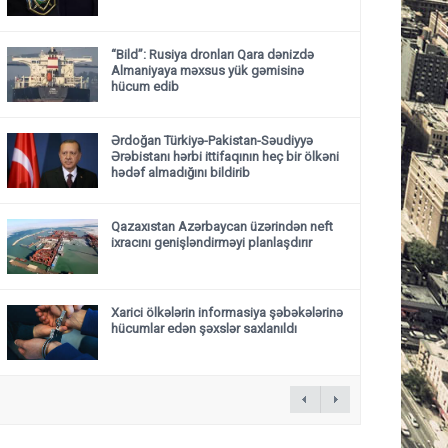
“Bild”: Rusiya dronları Qara dənizdə
Almaniyaya məxsus yük gəmisinə
hücum edib
Ərdoğan Türkiyə-Pakistan-Səudiyyə
Ərəbistanı hərbi ittifaqının heç bir ölkəni
hədəf almadığını bildirib
Qazaxıstan Azərbaycan üzərindən neft
ixracını genişləndirməyi planlaşdırır
Xarici ölkələrin informasiya şəbəkələrinə
hücumlar edən şəxslər saxlanıldı