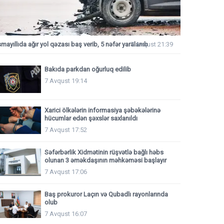
smayıllıda ağır yol qəzası baş verib, 5 nəfər yaralanıb
7 Avqust 21:39
Bakıda parkdan oğurluq edilib
7 Avqust 19:14
Xarici ölkələrin informasiya şəbəkələrinə
hücumlar edən şəxslər saxlanıldı
7 Avqust 17:52
Səfərbərlik Xidmətinin rüşvətlə bağlı həbs
olunan 3 əməkdaşının məhkəməsi başlayır
7 Avqust 17:06
Baş prokuror Laçın və Qubadlı rayonlarında
olub
7 Avqust 16:07