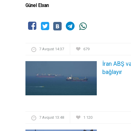
Günel Elxan
7 Avqust 14:37
679
İran ABŞ və
bağlayır
7 Avqust 13:48
1 120