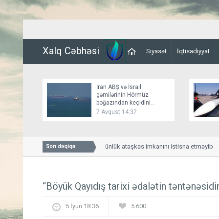
Xalq Cəbhəsi
Siyasət
İqtisadiyyat
İran ABŞ və İsrail
gəmilərinin Hörmüz
boğazından keçidini
bağlayır
7 Avqust 14:37
Bessent İranla 60 günlük atəşkəs imkanını istisna etməyib
Son dəqiqə
“Böyük Qayıdış tarixi ədalətin təntənəsidi
5 İyun 18:36
5 600