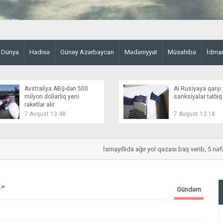
Dünya
Hadisə
Güney Azərbaycan
Mədəniyyət
Müsahibə
İdma
Avstraliya ABŞ-dən 500
Aİ Rusiyaya qarşı 
milyon dollarlıq yeni
sanksiyalar tətbiq
raketlər alır
7 Avqust 13:48
7 Avqust 13:18
İsmayıllıda ağır yol qəzası baş verib, 5 nəfər y
r”
Gündəm