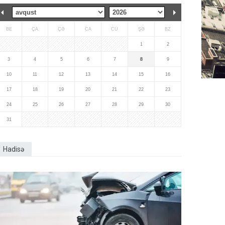
BE
ÇA
ÇƏ
CA
CÜ
ŞƏ
BZ
1
2
3
4
5
6
7
8
9
10
11
12
13
14
15
16
17
18
19
20
21
22
23
24
25
26
27
28
29
30
31
Hadisə