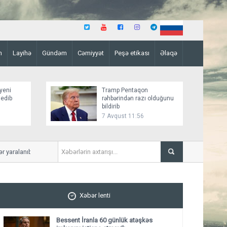
n
Layihə
Gündəm
Cəmiyyət
Peşə etikası
Əlaqə
yeni
Tramp Pentaqon
 edib
rəhbərindən razı olduğunu
bildirib
7 Avqust 11:56
aralanıb
Mirziyoyev və Tramp ikitərəf
ediblər
Xəbər lenti
Bessent İranla 60 günlük atəşkəs