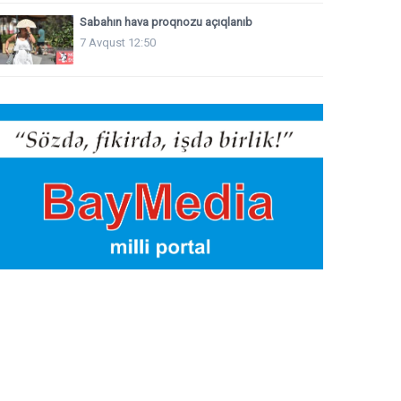
Sabahın hava proqnozu açıqlanıb
7 Avqust 12:50