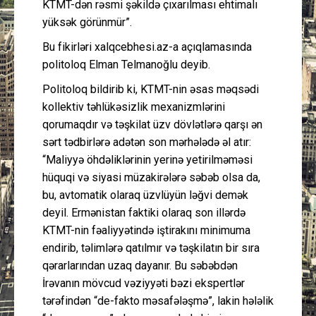
KTMT-dən rəsmi şəkildə çıxarılması ehtimalı
yüksək görünmür”.
Bu fikirləri xalqcebhesi.az-a açıqlamasında
politoloq Elman Telmanoğlu deyib.
Politoloq bildirib ki, KTMT-nin əsas məqsədi
kollektiv təhlükəsizlik mexanizmlərini
qorumaqdır və təşkilat üzv dövlətlərə qarşı ən
sərt tədbirlərə adətən son mərhələdə əl atır:
“Maliyyə öhdəliklərinin yerinə yetirilməməsi
hüquqi və siyasi müzakirələrə səbəb olsa da,
bu, avtomatik olaraq üzvlüyün ləğvi demək
deyil. Ermənistan faktiki olaraq son illərdə
KTMT-nin fəaliyyətində iştirakını minimuma
endirib, təlimlərə qatılmır və təşkilatın bir sıra
qərarlarından uzaq dayanır. Bu səbəbdən
İrəvanın mövcud vəziyyəti bəzi ekspertlər
tərəfindən “de-fakto məsafələşmə”, lakin hələlik