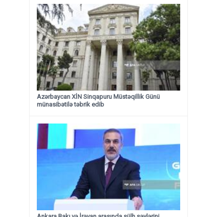
Azərbaycan XİN Sinqapuru Müstəqillik Günü
münasibətilə təbrik edib
Ankara Bakı və İrəvan arasında sülh səylərini