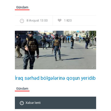
Gündəm
8 Avqust 13:00
1 820
İraq sərhəd bölgələrinə qoşun yeridib
Gündəm
Xəbər lenti