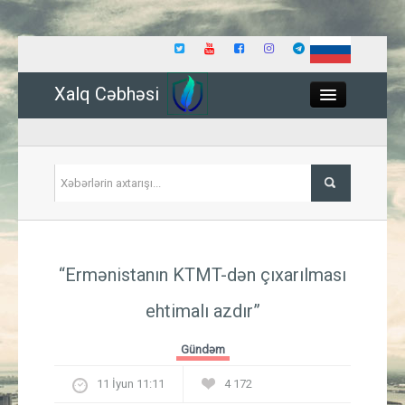
Xalq Cəbhəsi
Close
Siyasət
“Ermənistanın KTMT-dən çıxarılması
İqtisadiyyat
ehtimalı azdır”
Dünya
Gündəm
Hadisə
11 İyun 11:11
4 172