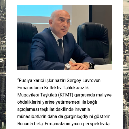
Güney Azərbaycan
Mədəniyyət
Müsahibə
İdman
Layihə
“Rusiya xarici işlər naziri Sergey Lavrovun
Gündəm
Ermənistanın Kollektiv Təhlükəsizlik
Müqaviləsi Təşkilatı (KTMT) qarşısında maliyyə
Cəmiyyət
öhdəliklərini yerinə yetirməməsi ilə bağlı
açıqlaması təşkilat daxilində İrəvanla
Peşə etikası
münasibətlərin daha da gərginləşdiyini göstərir.
Bununla belə, Ermənistanın yaxın perspektivdə
Əlaqə