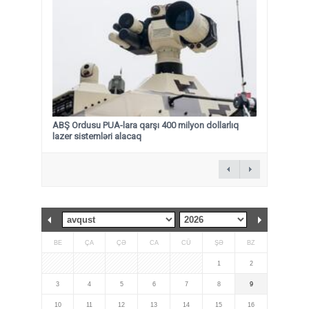
ABŞ Ordusu PUA-lara qarşı 400 milyon dollarlıq
lazer sistemləri alacaq
BE
ÇA
ÇƏ
CA
CÜ
ŞƏ
BZ
1
2
3
4
5
6
7
8
9
10
11
12
13
14
15
16