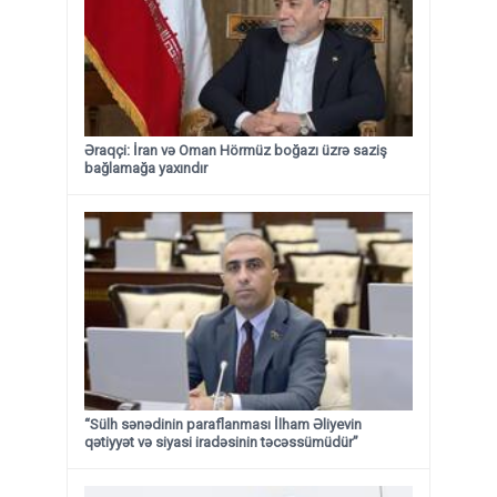
Əraqçi: İran və Oman Hörmüz boğazı üzrə saziş
bağlamağa yaxındır
“Sülh sənədinin paraflanması İlham Əliyevin
qətiyyət və siyasi iradəsinin təcəssümüdür”