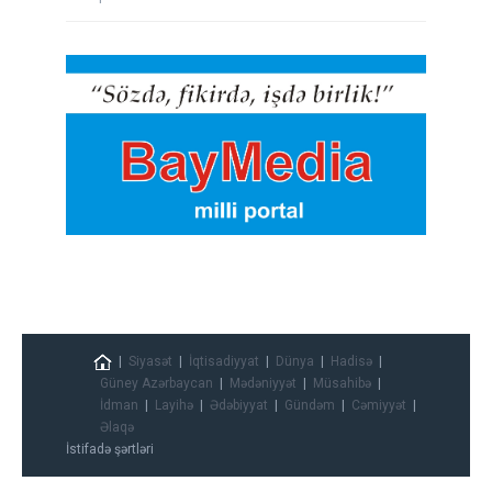
Siyasət
İqtisadiyyat
Dünya
Hadisə
Güney Azərbaycan
Mədəniyyət
Müsahibə
İdman
Layihə
Ədəbiyyat
Gündəm
Cəmiyyət
Əlaqə
İstifadə şərtləri