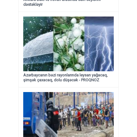
dəstəkləyir
Azərbaycanın bəzi rayonlarında leysan yağacaq,
şimşək çaxacaq, dolu düşəcək - PROQNOZ