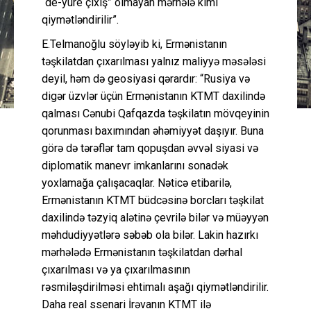
“de-yure çıxış” olmayan mərhələ kimi
qiymətləndirilir”.
E.Telmanoğlu söyləyib ki, Ermənistanın
təşkilatdan çıxarılması yalnız maliyyə məsələsi
deyil, həm də geosiyasi qərardır: “Rusiya və
digər üzvlər üçün Ermənistanın KTMT daxilində
qalması Cənubi Qafqazda təşkilatın mövqeyinin
qorunması baxımından əhəmiyyət daşıyır. Buna
görə də tərəflər tam qopuşdan əvvəl siyasi və
diplomatik manevr imkanlarını sonadək
yoxlamağa çalışacaqlar. Nəticə etibarilə,
Ermənistanın KTMT büdcəsinə borcları təşkilat
daxilində təzyiq alətinə çevrilə bilər və müəyyən
məhdudiyyətlərə səbəb ola bilər. Lakin hazırkı
mərhələdə Ermənistanın təşkilatdan dərhal
çıxarılması və ya çıxarılmasının
rəsmiləşdirilməsi ehtimalı aşağı qiymətləndirilir.
Daha real ssenari İrəvanın KTMT ilə