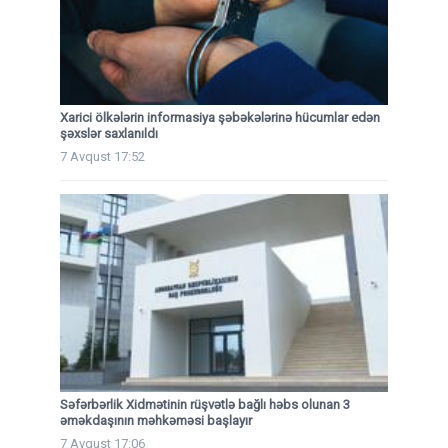
Xarici ölkələrin informasiya şəbəkələrinə hücumlar edən
şəxslər saxlanıldı
7 Avqust 17:52
Səfərbərlik Xidmətinin rüşvətlə bağlı həbs olunan 3
əməkdaşının məhkəməsi başlayır
7 Avqust 17:06