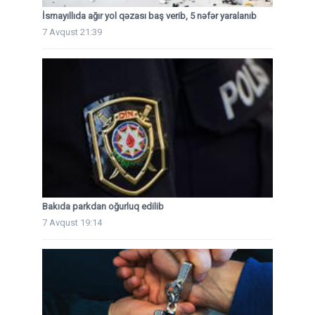
İsmayıllıda ağır yol qəzası baş verib, 5 nəfər yaralanıb
7 Avqust 21:39
Bakıda parkdan oğurluq edilib
7 Avqust 19:14