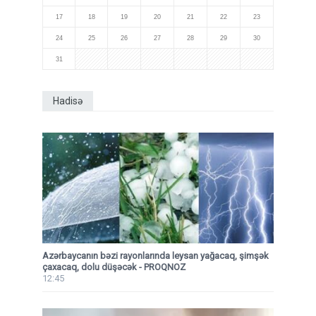
17
18
19
20
21
22
23
24
25
26
27
28
29
30
31
Hadisə
Azərbaycanın bəzi rayonlarında leysan yağacaq, şimşək
çaxacaq, dolu düşəcək - PROQNOZ
12:45