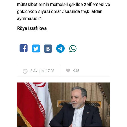
münasibətlərinin mərhələli şəkildə zəifləməsi və
gələcəkdə siyasi qərar əsasında təşkilatdan
ayrılmasıdır”.
Röya İsrafilova
8 Avqust 17:03
945