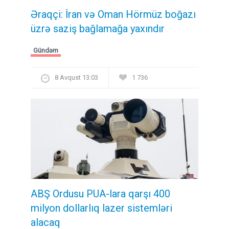
Əraqçi: İran və Oman Hörmüz boğazı
üzrə saziş bağlamağa yaxındır
Gündəm
8 Avqust 13:03
1 736
ABŞ Ordusu PUA-lara qarşı 400
milyon dollarlıq lazer sistemləri
alacaq