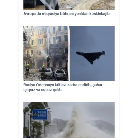
Avropada miqrasiya böhranı yenidən kəskinləşib
Rusiya Odessaya kütləvi zərbə endirib, şəhər
işıqsız və susuz qalıb