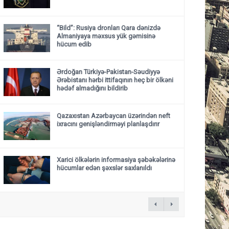
“Bild”: Rusiya dronları Qara dənizdə
Almaniyaya məxsus yük gəmisinə
hücum edib
Ərdoğan Türkiyə-Pakistan-Səudiyyə
Ərəbistanı hərbi ittifaqının heç bir ölkəni
hədəf almadığını bildirib
Qazaxıstan Azərbaycan üzərindən neft
ixracını genişləndirməyi planlaşdırır
Xarici ölkələrin informasiya şəbəkələrinə
hücumlar edən şəxslər saxlanıldı