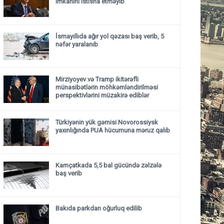
imkanını istisna etməyib
İsmayıllıda ağır yol qəzası baş verib, 5
nəfər yaralanıb
Mirziyoyev və Tramp ikitərəfli
münasibətlərin möhkəmləndirilməsi
perspektivlərini müzakirə ediblər
Türkiyənin yük gəmisi Novorossiysk
yaxınlığında PUA hücumuna məruz qalıb
Kamçatkada 5,5 bal gücündə zəlzələ
baş verib
Bakıda parkdan oğurluq edilib