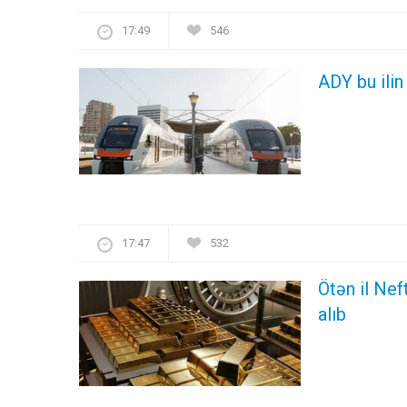
17:49
546
ADY bu ilin
17:47
532
Ötən il Nef
alıb