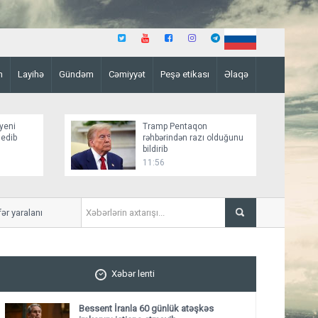
n
Layihə
Gündəm
Cəmiyyət
Peşə etikası
Əlaqə
yeni
Tramp Pentaqon
 edib
rəhbərindən razı olduğunu
bildirib
11:56
yaralanıb
Mirziyoyev və Tramp ikitərə
ediblər
Xəbər lenti
Bessent İranla 60 günlük atəşkəs