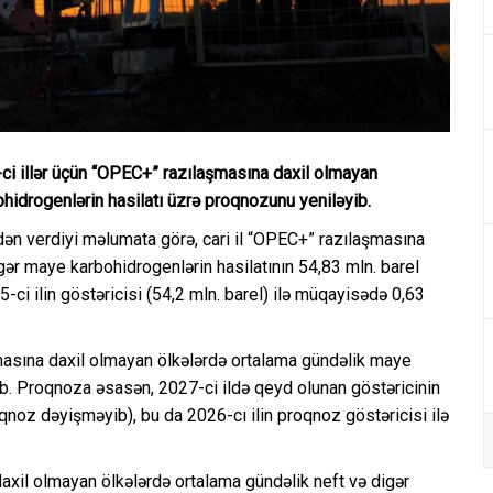
ci illər üçün “OPEC+” razılaşmasına daxil olmayan
hidrogenlərin hasilatı üzrə proqnozunu yeniləyib.
ən verdiyi məlumata görə, cari il “OPEC+” razılaşmasına
gər maye karbohidrogenlərin hasilatının 54,83 mln. barel
ci ilin göstəricisi (54,2 mln. barel) ilə müqayisədə 0,63
asına daxil olmayan ölkələrdə ortalama gündəlik maye
ıb. Proqnoza əsasən, 2027-ci ildə qeyd olunan göstəricinin
qnoz dəyişməyib), bu da 2026-cı ilin proqnoz göstəricisi ilə
xil olmayan ölkələrdə ortalama gündəlik neft və digər