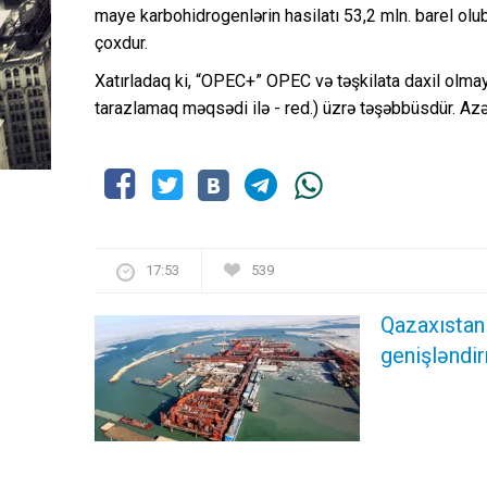
maye karbohidrogenlərin hasilatı 53,2 mln. barel olub
çoxdur.
Xatırladaq ki, “OPEC+” OPEC və təşkilata daxil olmay
tarazlamaq məqsədi ilə - red.) üzrə təşəbbüsdür. Azə
17:53
539
Qazaxıstan
genişləndir