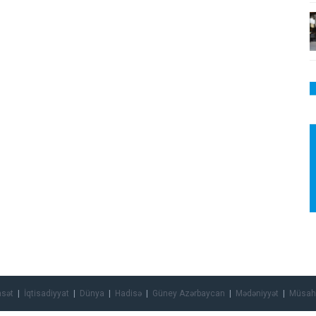
asət
İqtisadiyyat
Dünya
Hadisə
Güney Azərbaycan
Mədəniyyət
Müsah