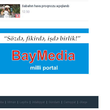
Sabahın hava proqnozu açıqlanıb
12:50
ibə
İdman
Layihə
Ədəbiyyat
Gündəm
Cəmiyyət
Əlaqə