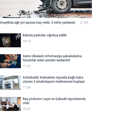
smayıllıda ağır yol qəzası baş verib, 5 nəfər yaralanıb
21:39
Bakıda parkdan oğurluq edilib
19:14
Xarici ölkələrin informasiya şəbəkələrinə
hücumlar edən şəxslər saxlanıldı
17:52
Səfərbərlik Xidmətinin rüşvətlə bağlı həbs
olunan 3 əməkdaşının məhkəməsi başlayır
17:06
Baş prokuror Laçın və Qubadlı rayonlarında
olub
16:07