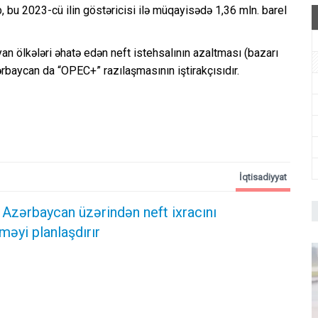
, bu 2023-cü ilin göstəricisi ilə müqayisədə 1,36 mln. barel
an ölkələri əhatə edən neft istehsalının azaltması (bazarı
rbaycan da “OPEC+” razılaşmasının iştirakçısıdır.
İqtisadiyyat
 Azərbaycan üzərindən neft ixracını
məyi planlaşdırır