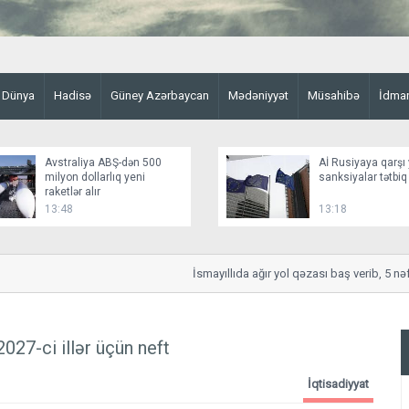
Dünya
Hadisə
Güney Azərbaycan
Mədəniyyət
Müsahibə
İdma
Avstraliya ABŞ-dən 500
Aİ Rusiyaya qarşı 
milyon dollarlıq yeni
sanksiyalar tətbiq
raketlər alır
13:48
13:18
İsmayıllıda ağır yol qəzası baş verib, 5 nəfər 
27-ci illər üçün neft
İqtisadiyyat