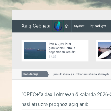
Xalq Cəbhəsi
Siyasət
İqtisadiyyat
İran ABŞ və İsrail
gəmilərinin Hörmüz
boğazından keçidini
bağlayır
14:37
Bessent İranla 60 günlük atəşkəs imkanını istisna etməyib
Son dəqiqə
“OPEC+”a daxil olmayan ölkələrdə 2026-20
hasilatı üzrə proqnoz açıqlanıb