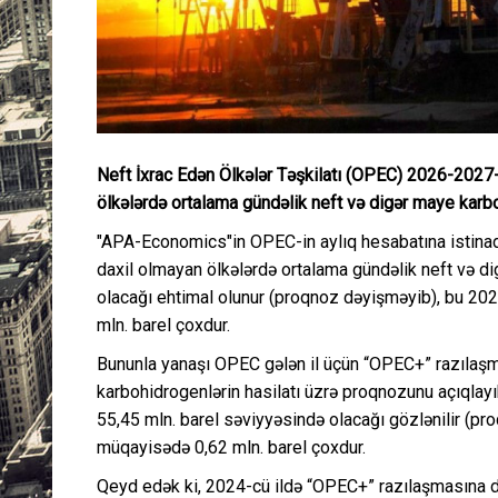
Neft İxrac Edən Ölkələr Təşkilatı (OPEC) 2026-2027-
ölkələrdə ortalama gündəlik neft və digər maye karbo
"APA-Economics"in OPEC-in aylıq hesabatına istinad
daxil olmayan ölkələrdə ortalama gündəlik neft və di
olacağı ehtimal olunur (proqnoz dəyişməyib), bu 2025-
mln. barel çoxdur.
Bununla yanaşı OPEC gələn il üçün “OPEC+” razılaşm
karbohidrogenlərin hasilatı üzrə proqnozunu açıqlay
55,45 mln. barel səviyyəsində olacağı gözlənilir (pro
müqayisədə 0,62 mln. barel çoxdur.
Qeyd edək ki, 2024-cü ildə “OPEC+” razılaşmasına da