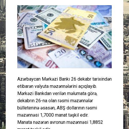
Güney Azərbaycan
Mədəniyyət
Müsahibə
İdman
Layihə
Azərbaycan Mərkəzi Bankı 26 dekabr tarixindən
Gündəm
etibarən valyuta məzənnələrini açıqlayıb.
Mərkəzi Bankdan verilən məlumata görə,
Cəmiyyət
dekabrın 26-na olan rəsmi məzənnələr
bülleteninə əsasən, ABŞ dollarının rəsmi
Peşə etikası
məzənnəsi 1,7000 manat təşkil edir.
Manata nəzərən avronun məzənnəsi 1,8852
Əlaqə