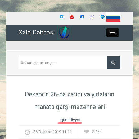
Xalq Cəbhəsi
Close
Siyasət
Dekabrın 26-da xarici valyutaların
İqtisadiyyat
manata qarşı məzənnələri
Dünya
İqtisadiyyat
Hadisə
26 Dekabr 2019 11:11
2 044