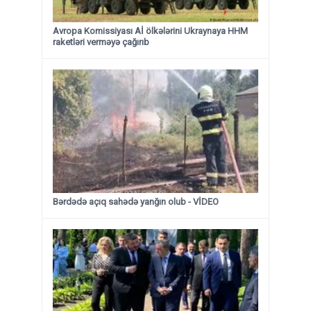
Avropa Komissiyası Aİ ölkələrini Ukraynaya HHM
raketləri verməyə çağırıb
Bərdədə açıq sahədə yanğın olub - VİDEO