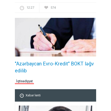
12:27
574
"Azərbaycan Evro-Kredit" BOKT ləğv
edilib
İqtisadiyyat
Xəbər lenti