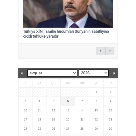
Türkiyə XİN: İsrailin hücumları Suriyanın sabitliyinə
ciddi təhlükə yaradır
BE
ÇA
ÇƏ
CA
CÜ
ŞƏ
BZ
1
2
3
4
5
6
7
8
9
10
11
12
13
14
15
16
17
18
19
20
21
22
23
24
25
26
27
28
29
30