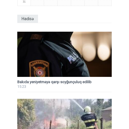
31
Hadisə
Bakıda yeniyetməyə qarşı soyğunçuluq edilib
15:23