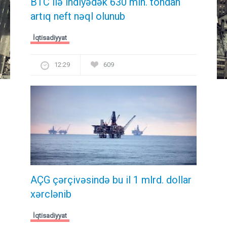
BTC ilə indiyədək 630 mln. tondan
artıq neft nəql olunub
İqtisadiyyat
12:29
609
AÇG çərçivəsində bu il 1 mlrd. dollar
xərclənib
İqtisadiyyat