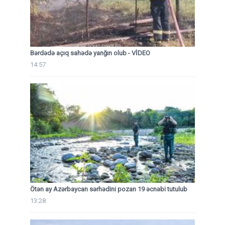
Bərdədə açıq sahədə yanğın olub - VİDEO
14:57
Ötən ay Azərbaycan sərhədini pozan 19 əcnəbi tutulub
13:28