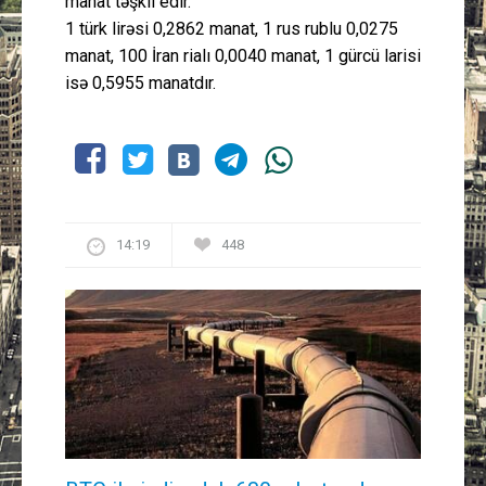
manat təşkil edir.
1 türk lirəsi 0,2862 manat, 1 rus rublu 0,0275
manat, 100 İran rialı 0,0040 manat, 1 gürcü larisi
isə 0,5955 manatdır.
14:19
448