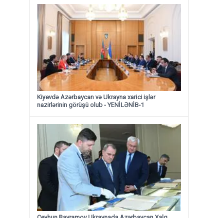
Kiyevdə Azərbaycan və Ukrayna xarici işlər
nazirlərinin görüşü olub - YENİLƏNİB-1
Ceyhun Bayramov Ukraynada Azərbaycan Xalq