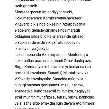
təsir göstərib.
Monteneqronun iqtisadiyyat naziri,
Hökumətlərarası Komissiyanın həmsədri
V.Kavariç çıxışında ölkəsinin Azərbaycanla
əlaqələrin genişləndirilməsində maraqlı
olduğunu bildirib, ölkələr arasında iqtisadi
əlaqələrin daha da inkişaf etdiriləcəyinə
əminliyini vurğulayıb.
İclasın sonunda Azərbaycan ilə Monteneqro
hökumətləri arasında İqtisadi Əməkdaşlıq üzrə
Birgə Komissiyanın I iclasının yekunlarına dair
protokol imzalanıb. Sənədi Ş.Mustafayev və
V.Kavariç imzalayıblar. Sənəddə müqavilə-
hüquqi bazanın genişləndirilməsi, sənaye,
energetika, kənd təsərrüfatı, turizm, nəqliyyat,
ətraf mühitin mühafizəsi, təhsil, rabitə, bankçılıq
və s. sahələrdə əməkdaşlığın davam etdirilməsi