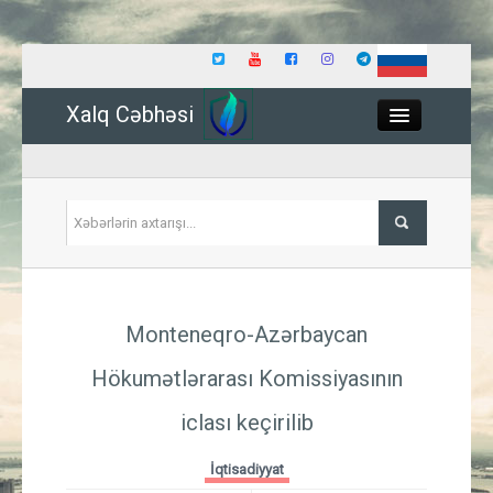
Xalq Cəbhəsi
Close
Siyasət
Monteneqro-Azərbaycan
İqtisadiyyat
Hökumətlərarası Komissiyasının
Dünya
iclası keçirilib
Hadisə
İqtisadiyyat