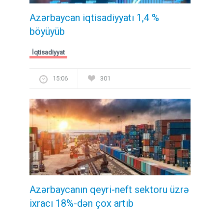
Azərbaycan iqtisadiyyatı 1,4 %
böyüyüb
İqtisadiyyat
15:06
301
Azərbaycanın qeyri-neft sektoru üzrə
ixracı 18%-dən çox artıb