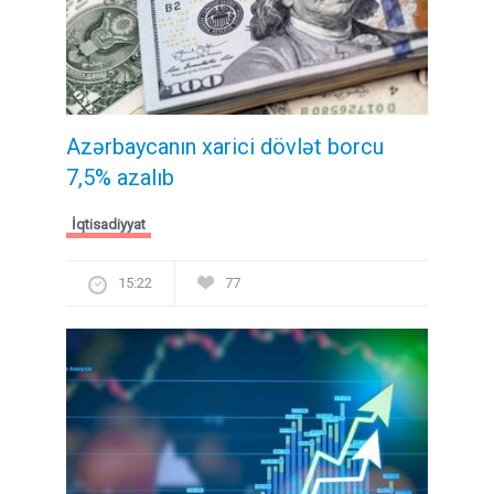
Azərbaycanın xarici dövlət borcu
7,5% azalıb
İqtisadiyyat
15:22
77