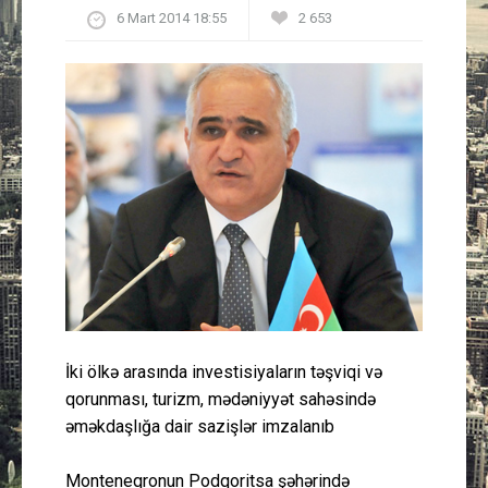
6 Mart 2014 18:55
2 653
Güney Azərbaycan
Mədəniyyət
Müsahibə
İdman
Layihə
Gündəm
Cəmiyyət
İki ölkə arasında investisiyaların təşviqi və
qorunması, turizm, mədəniyyət sahəsində
Peşə etikası
əməkdaşlığa dair sazişlər imzalanıb
Əlaqə
Monteneqronun Podqoritsa şəhərində