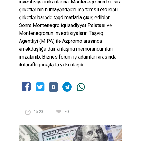
investisiya imkanlarına, Monteneqronun bir sıra
şirkətlərinin nümayəndələri isə təmsil etdikləri
şirkətlər barədə təqdimatlarla çıxış ediblər.
Sonra Monteneqro İqtisadiyyat Palatası və
Monteneqronun İnvestisiyaların Təşviqi
Agentliyi (MİPA) ilə Azpromo arasında
əməkdaşlığa dair anlaşma memorandumları
imzalanıb. Biznes forum iş adamları arasında
ikitərəfli görüşlərlə yekunlaşıb.
15:23
70