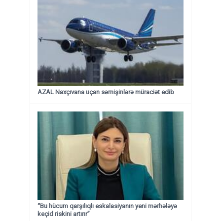
AZAL Naxçıvana uçan sərnişinlərə müraciət edib
“Bu hücum qarşılıqlı eskalasiyanın yeni mərhələyə
keçid riskini artırır”