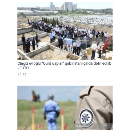
Çingiz Əlioğlu “Qurd qapısı” qəbiristanlığında dəfn edilib
- FOTO
12:57