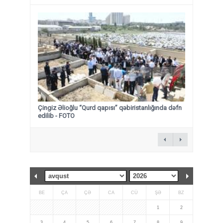
Çingiz Əlioğlu “Qurd qapısı” qəbiristanlığında dəfn
edilib
- FOTO
BE
ÇA
ÇƏ
CA
CÜ
ŞƏ
BZ
1
2
3
4
5
6
7
8
9