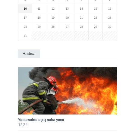
10
11
12
13
14
15
16
17
18
19
20
21
22
23
24
25
26
27
28
29
30
31
Hadisə
Yasamalda açıq sahə yanır
15:24