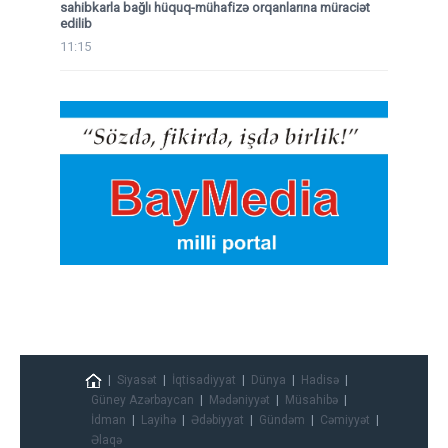
sahibkarla bağlı hüquq-mühafizə orqanlarına müraciət
edilib
11:15
Siyasət
İqtisadiyyat
Dünya
Hadisə
Güney Azərbaycan
Mədəniyyət
Müsahibə
İdman
Layihə
Ədəbiyyat
Gündəm
Cəmiyyət
Əlaqə