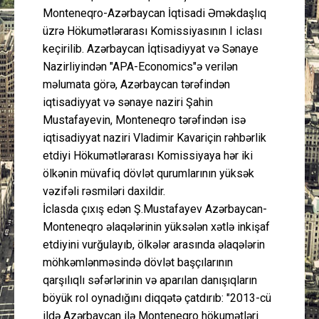
Monteneqro-Azərbaycan İqtisadi Əməkdaşlıq
üzrə Hökumətlərarası Komissiyasının I iclası
keçirilib. Azərbaycan İqtisadiyyat və Sənaye
Nazirliyindən "APA-Economics"ə verilən
məlumata görə, Azərbaycan tərəfindən
iqtisadiyyat və sənaye naziri Şahin
Mustafayevin, Monteneqro tərəfindən isə
iqtisadiyyat naziri Vladimir Kavariçin rəhbərlik
etdiyi Hökumətlərarası Komissiyaya hər iki
ölkənin müvafiq dövlət qurumlarının yüksək
vəzifəli rəsmiləri daxildir.
İclasda çıxış edən Ş.Mustafayev Azərbaycan-
Monteneqro əlaqələrinin yüksələn xətlə inkişaf
etdiyini vurğulayıb, ölkələr arasında əlaqələrin
möhkəmlənməsində dövlət başçılarının
qarşılıqlı səfərlərinin və aparılan danışıqların
böyük rol oynadığını diqqətə çatdırıb: "2013-cü
ildə Azərbaycan ilə Monteneqro hökumətləri