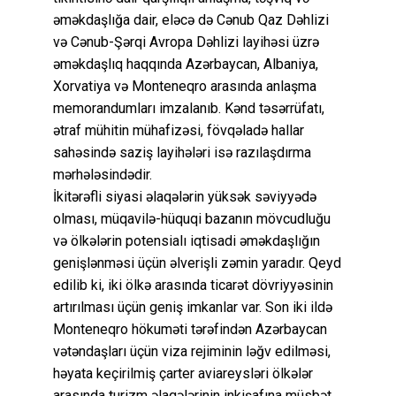
əməkdaşlığa dair, eləcə də Cənub Qaz Dəhlizi
və Cənub-Şərqi Avropa Dəhlizi layihəsi üzrə
əməkdaşlıq haqqında Azərbaycan, Albaniya,
Xorvatiya və Monteneqro arasında anlaşma
memorandumları imzalanıb. Kənd təsərrüfatı,
ətraf mühitin mühafizəsi, fövqəladə hallar
sahəsində saziş layihələri isə razılaşdırma
mərhələsindədir.
İkitərəfli siyasi əlaqələrin yüksək səviyyədə
olması, müqavilə-hüquqi bazanın mövcudluğu
və ölkələrin potensialı iqtisadi əməkdaşlığın
genişlənməsi üçün əlverişli zəmin yaradır. Qeyd
edilib ki, iki ölkə arasında ticarət dövriyyəsinin
artırılması üçün geniş imkanlar var. Son iki ildə
Monteneqro hökuməti tərəfindən Azərbaycan
vətəndaşları üçün viza rejiminin ləğv edilməsi,
həyata keçirilmiş çarter aviareysləri ölkələr
arasında turizm əlaqələrinin inkişafına müsbət