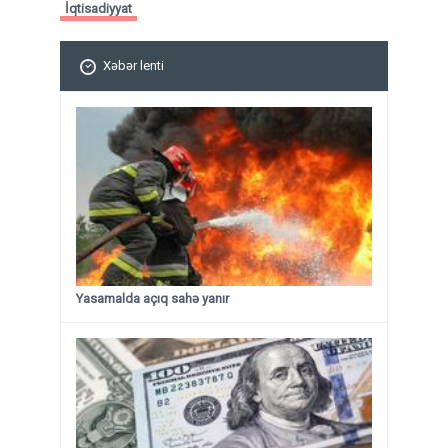
İqtisadiyyat
Xəbər lenti
Yasamalda açıq sahə yanır