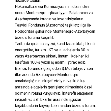
nəzərdə tutulur.
Hökumətlərarası Komissiyasının iclasından
sonra Monteneqro İqtisadiyyat Palatasının və
Azərbaycanda İxracın və İnvestisiyaların
Təşviqi Fondunun (Azpromo) təşkilatçılığı ilə
Podqoritsa şəhərində Monteneqro-Azərbaycan
biznes forumu keçirilib.
Tədbirdə qida sənayesi, kənd təsərrüfatı, tikinti,
energetika, turizm, İKT və s. sahələrdə 30-a
yaxın Azərbaycan şirkəti, ümumilikdə hər iki
tərəfdən 100-ə yaxın iş adamı iştirak edib.
Biznes forumda çıxış edən Ş.Mustafayev son
illər ərzində Azərbaycan-Monteneqro
əməkdaşlığının inkişaf etdiyini və iki ölkə
arasında əlaqələrin genişləndirilməsində özəl
bölmənin rolunu vurğulayıb. İkitərəfli əlaqələrin
inkişafı və sahibkarlar arasında işgüzar
təşəbbüslərin təşviqi baxımından biznes forum,