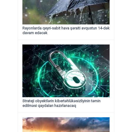
Rayonlarda qeyri-sabit hava şəraiti avqustun 14-dək
davam edəcək
Strateji obyektlərin kibertəhlükəsizliyinin təmin
edilməsi qaydaları hazırlanacaq