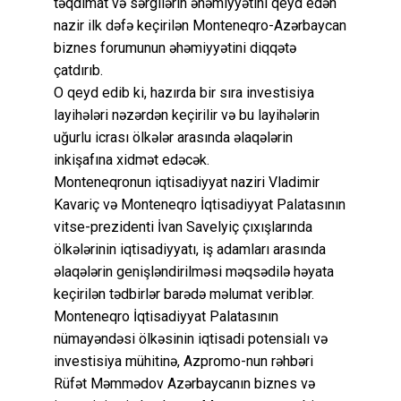
təqdimat və sərgilərin əhəmiyyətini qeyd edən
nazir ilk dəfə keçirilən Monteneqro-Azərbaycan
biznes forumunun əhəmiyyətini diqqətə
çatdırıb.
O qeyd edib ki, hazırda bir sıra investisiya
layihələri nəzərdən keçirilir və bu layihələrin
uğurlu icrası ölkələr arasında əlaqələrin
inkişafına xidmət edəcək.
Monteneqronun iqtisadiyyat naziri Vladimir
Kavariç və Monteneqro İqtisadiyyat Palatasının
vitse-prezidenti İvan Savelyiç çıxışlarında
ölkələrinin iqtisadiyyatı, iş adamları arasında
əlaqələrin genişləndirilməsi məqsədilə həyata
keçirilən tədbirlər barədə məlumat veriblər.
Monteneqro İqtisadiyyat Palatasının
nümayəndəsi ölkəsinin iqtisadi potensialı və
investisiya mühitinə, Azpromo-nun rəhbəri
Rüfət Məmmədov Azərbaycanın biznes və