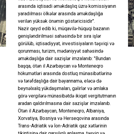
arasında iqtisadi əməkdaşlıq üzrə komissiyanın
yaradılması ölkələr arasında əməkdaşlığa
verilən yüksək önəmin göstəricisidir".
Nazir qeyd edib ki, müqavilə-hüquqi bazanın
genişləndirilməsi sahəsində bir sıra işlər
görülüb, iqtisadiyyat, investisiyaların təşviqi və
qorunması, turizm, mədəniyyət sahəsində
əməkdaşlığa dair sazişlər imzalanıb: "Bundan
başqa, ötən il Azərbaycan və Monteneqro
hökumətləri arasında dostluq münasibətlərinə
və tərəfdaşlığa dair bəyannamə, eləcə də
beynəlxalq yükdaşımaları, gəlirlər və əmlaka
görə vergilərə münasibətdə ikiqat vergitutmanın
aradan qaldırılmasına dair sazişlər imzalanıb.
Ötən il Azərbaycan, Monteneqro, Albaniya,
Xorvatiya, Bosniya və Herseqovina arasında
Trans-Adriatik və İon-Adriatik qaz xətlərinin
tikintisinə dair qarşılıqlı anlaşma, təşviq və