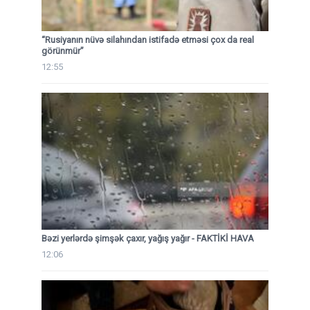
“Rusiyanın nüvə silahından istifadə etməsi çox da real
görünmür”
12:55
Bəzi yerlərdə şimşək çaxır, yağış yağır - FAKTİKİ HAVA
12:06