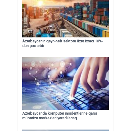
Azərbaycanın qeyri-neft sektoru üzrə ixracı 18%-
dən çox artıb
Azərbaycanda kompüter insidentlərinə qarşı
mübarizə mərkəzləri yaradılacaq