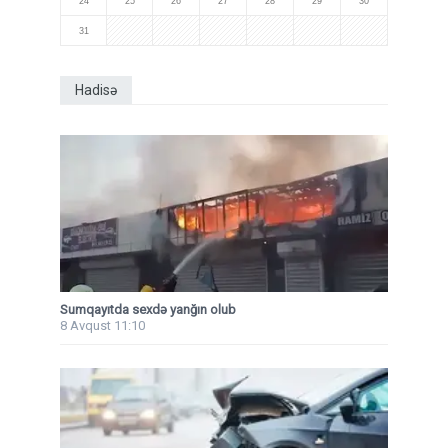
24
25
26
27
28
29
30
31
Hadisə
Sumqayıtda sexdə yanğın olub
8 Avqust 11:10