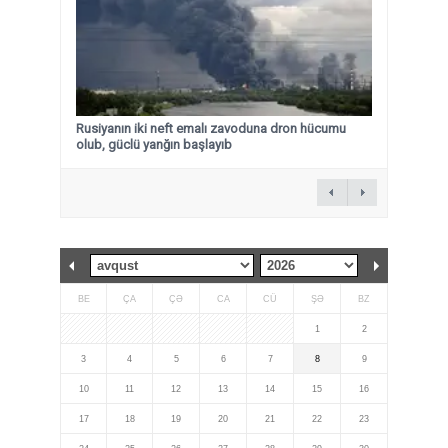
Rusiyanın iki neft emalı zavoduna dron hücumu
olub, güclü yanğın başlayıb
BE
ÇA
ÇƏ
CA
CÜ
ŞƏ
BZ
1
2
3
4
5
6
7
8
9
10
11
12
13
14
15
16
17
18
19
20
21
22
23