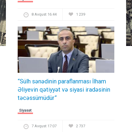
8 Avqust 16:44
1 239
“Sülh sənədinin paraflanması İlham
Əliyevin qətiyyət və siyasi iradəsinin
təcəssümüdür”
Siyasət
7 Avqust 17:07
2 737