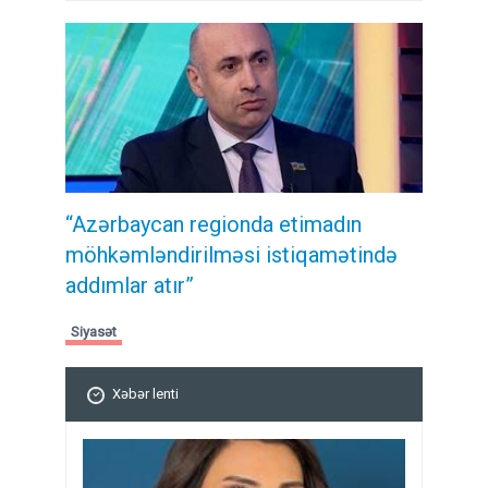
“Azərbaycan regionda etimadın
möhkəmləndirilməsi istiqamətində
addımlar atır”
Siyasət
Xəbər lenti