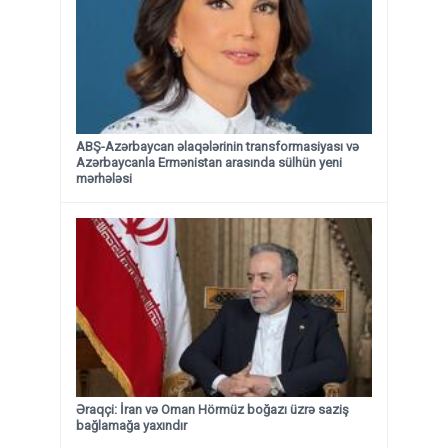
ABŞ-Azərbaycan əlaqələrinin transformasiyası və
Azərbaycanla Ermənistan arasında sülhün yeni
mərhələsi
Əraqçi: İran və Oman Hörmüz boğazı üzrə saziş
bağlamağa yaxındır