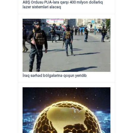
ABŞ Ordusu PUA-lara qarşı 400 milyon dollarlıq
lazer sistemləri alacaq
İraq sərhəd bölgələrinə qoşun yeridib