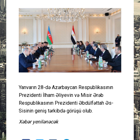
Güney Azərbaycan
Mədəniyyət
Müsahibə
İdman
Layihə
Yanvarın 28-də Azərbaycan Respublikasının
Gündəm
Prezidenti İlham Əliyevin və Misir Ərəb
Respublikasının Prezidenti Əbdülfəttah Əs-
Cəmiyyət
Sisinin geniş tərkibdə görüşü olub.
Peşə etikası
Xəbər yenilənəcək
Əlaqə