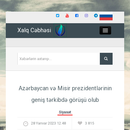
Xalq Cəbhəsi
Close
Siyasət
Azərbaycan və Misir prezidentlərinin
İqtisadiyyat
geniş tərkibdə görüşü olub
Dünya
Siyasət
Hadisə
28 Yanvar 2023 12:48
3 815