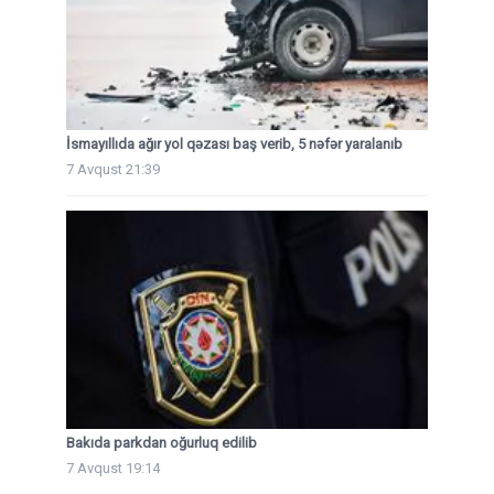
İsmayıllıda ağır yol qəzası baş verib, 5 nəfər yaralanıb
7 Avqust 21:39
Bakıda parkdan oğurluq edilib
7 Avqust 19:14