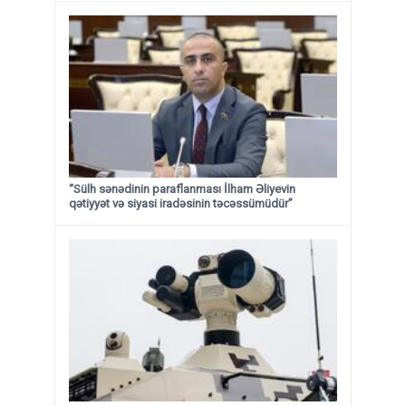
“Sülh sənədinin paraflanması İlham Əliyevin
qətiyyət və siyasi iradəsinin təcəssümüdür”