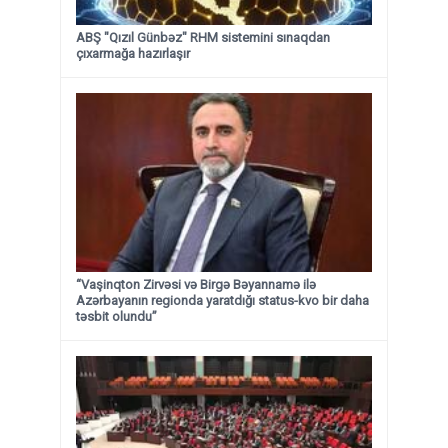
ABŞ "Qızıl Günbəz" RHM sistemini sınaqdan
çıxarmağa hazırlaşır
“Vaşinqton Zirvəsi və Birgə Bəyannamə ilə
Azərbayanın regionda yaratdığı status-kvo bir daha
təsbit olundu”