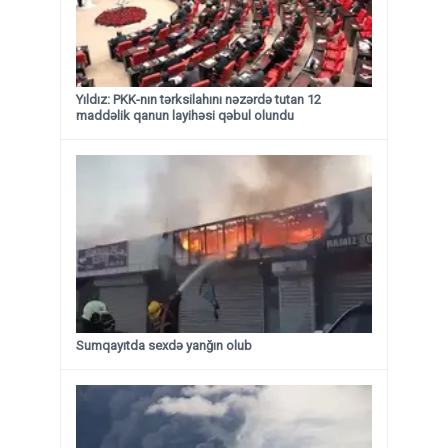
Yıldız: PKK-nın tərksilahını nəzərdə tutan 12
maddəlik qanun layihəsi qəbul olundu ​​​​​​​
Sumqayıtda sexdə yanğın olub