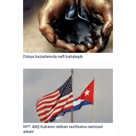
Dünya bazarlarında neft bahalaşıb
NYT: ABŞ Kubanın rəhbəri vəzifəsinə namizəd
axtarır