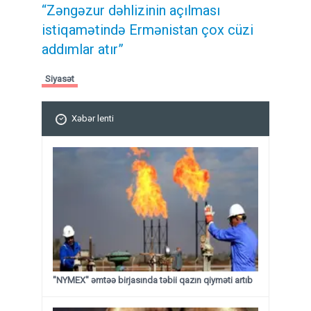
“Zəngəzur dəhlizinin açılması
istiqamətində Ermənistan çox cüzi
addımlar atır”
Siyasət
Xəbər lenti
"NYMEX" əmtəə birjasında təbii qazın qiyməti artıb