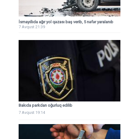
İsmayıllıda ağır yol qəzası baş verib, 5 nəfər yaralanıb
7 Avqust 21:39
Bakıda parkdan oğurluq edilib
7 Avqust 19:14