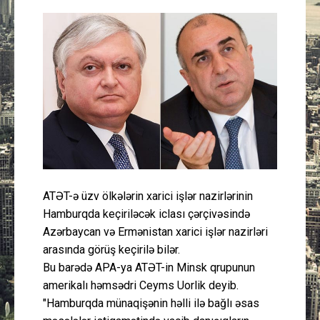
Güney Azərbaycan
Mədəniyyət
Müsahibə
İdman
Layihə
ATƏT-ə üzv ölkələrin xarici işlər nazirlərinin
Gündəm
Hamburqda keçiriləcək iclası çərçivəsində
Azərbaycan və Ermənistan xarici işlər nazirləri
Cəmiyyət
arasında görüş keçirilə bilər.
Bu barədə APA-ya ATƏT-in Minsk qrupunun
Peşə etikası
amerikalı həmsədri Ceyms Uorlik deyib.
"Hamburqda münaqişənin həlli ilə bağlı əsas
Əlaqə