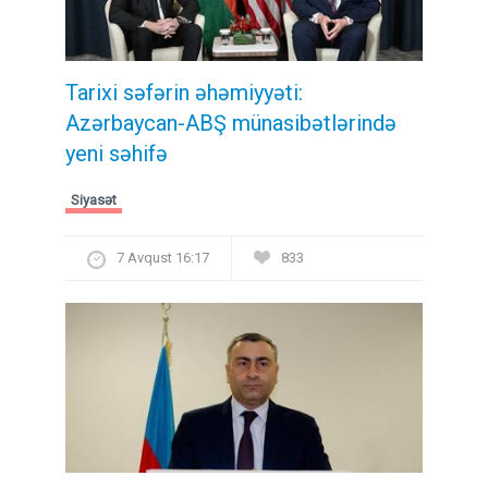
Tarixi səfərin əhəmiyyəti:
Azərbaycan-ABŞ münasibətlərində
yeni səhifə
Siyasət
7 Avqust 16:17
833