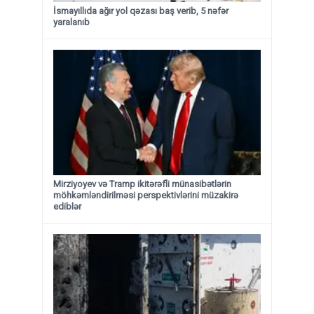
İsmayıllıda ağır yol qəzası baş verib, 5 nəfər
yaralanıb
Mirziyoyev və Tramp ikitərəfli münasibətlərin
möhkəmləndirilməsi perspektivlərini müzakirə
ediblər