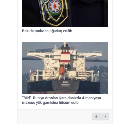
Bakıda parkdan oğurluq edilib
“Bild”: Rusiya dronları Qara dənizdə Almaniyaya
məxsus yük gəmisinə hücum edib