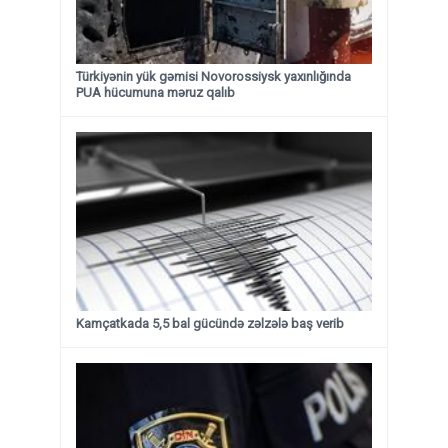
Türkiyənin yük gəmisi Novorossiysk yaxınlığında
PUA hücumuna məruz qalıb
Kamçatkada 5,5 bal gücündə zəlzələ baş verib