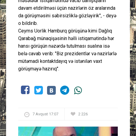
məsələlər istiqamətində vacib danışıqların
davam etdirilməsi üçün nazirlərin öz aralarında
da görüşməsini səbirsizliklə gözləyirik", - deyə
o bildirib.
Ceyms Uorlik Hamburq görüşünə kimi Dağlıq
Qarabağ münaqişəsinin həlli istiqamətində hər
hansı görüşün nəzərdə tutulması sualına isə
belə cavab verib: "Biz prezidentlər və nazirlərlə
mütəmadi kontaktdayıq və istənilən vaxt
görüşməyə hazırıq".
7 Avqust 17:07
2 226