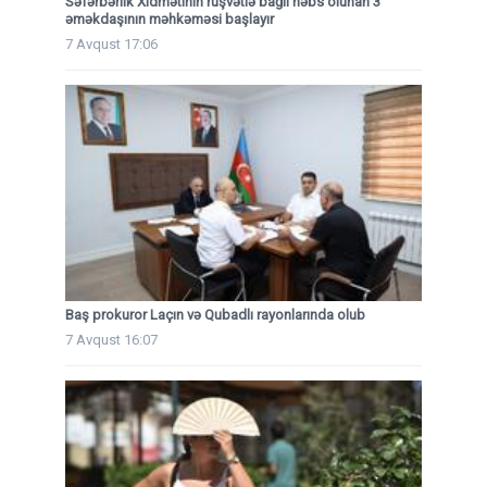
Səfərbərlik Xidmətinin rüşvətlə bağlı həbs olunan 3
əməkdaşının məhkəməsi başlayır
7 Avqust 17:06
Baş prokuror Laçın və Qubadlı rayonlarında olub
7 Avqust 16:07