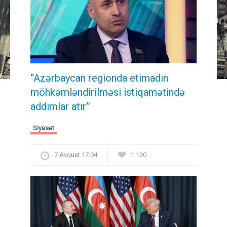
“Azərbaycan regionda etimadın
möhkəmləndirilməsi istiqamətində
addımlar atır”
Siyasət
7 Avqust 17:04
1 120