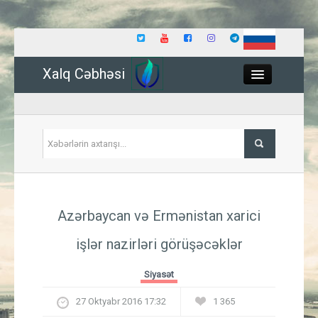
Xalq Cəbhəsi
Close
Siyasət
Azərbaycan və Ermənistan xarici
İqtisadiyyat
işlər nazirləri görüşəcəklər
Dünya
Siyasət
Hadisə
27 Oktyabr 2016 17:32
1 365