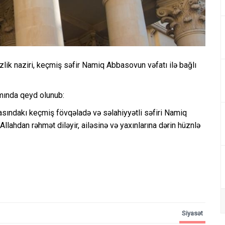
izlik naziri, keçmiş səfir Namiq Abbasovun vəfatı ilə bağlı
şımında qeyd olunub:
ındakı keçmiş fövqəladə və səlahiyyətli səfiri Namiq
lahdan rəhmət diləyir, ailəsinə və yaxınlarına dərin hüznlə
Siyasət