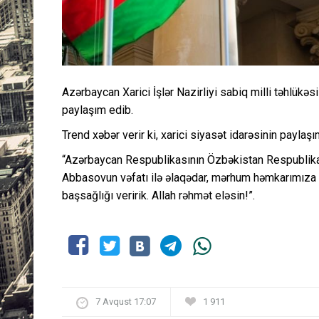
Azərbaycan Xarici İşlər Nazirliyi sabiq milli təhlükəs
paylaşım edib.
Trend xəbər verir ki, xarici siyasət idarəsinin payla
“Azərbaycan Respublikasının Özbəkistan Respublikas
Abbasovun vəfatı ilə əlaqədar, mərhum həmkarımıza Al
başsağlığı veririk. Allah rəhmət eləsin!”.
7 Avqust 17:07
1 911