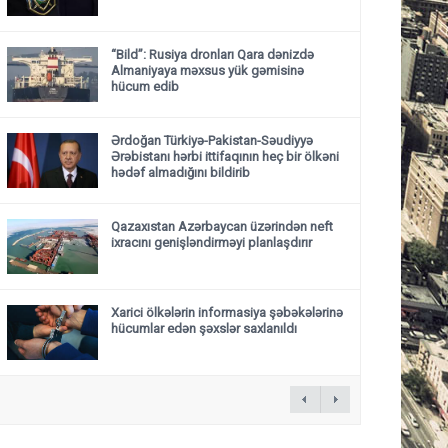
“Bild”: Rusiya dronları Qara dənizdə
Almaniyaya məxsus yük gəmisinə
hücum edib
Ərdoğan Türkiyə-Pakistan-Səudiyyə
Ərəbistanı hərbi ittifaqının heç bir ölkəni
hədəf almadığını bildirib
Qazaxıstan Azərbaycan üzərindən neft
ixracını genişləndirməyi planlaşdırır
Xarici ölkələrin informasiya şəbəkələrinə
hücumlar edən şəxslər saxlanıldı