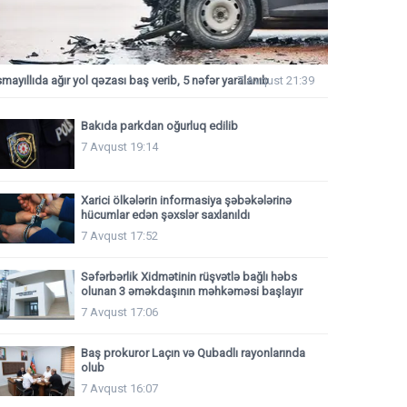
smayıllıda ağır yol qəzası baş verib, 5 nəfər yaralanıb
7 Avqust 21:39
Bakıda parkdan oğurluq edilib
7 Avqust 19:14
Xarici ölkələrin informasiya şəbəkələrinə
hücumlar edən şəxslər saxlanıldı
7 Avqust 17:52
Səfərbərlik Xidmətinin rüşvətlə bağlı həbs
olunan 3 əməkdaşının məhkəməsi başlayır
7 Avqust 17:06
Baş prokuror Laçın və Qubadlı rayonlarında
olub
7 Avqust 16:07