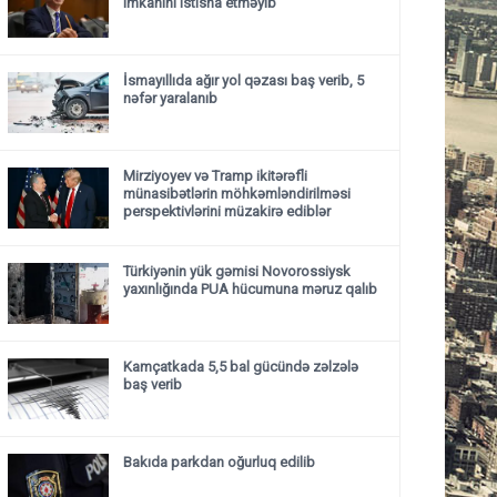
imkanını istisna etməyib
İsmayıllıda ağır yol qəzası baş verib, 5
nəfər yaralanıb
Mirziyoyev və Tramp ikitərəfli
münasibətlərin möhkəmləndirilməsi
perspektivlərini müzakirə ediblər
Türkiyənin yük gəmisi Novorossiysk
yaxınlığında PUA hücumuna məruz qalıb
Kamçatkada 5,5 bal gücündə zəlzələ
baş verib
Bakıda parkdan oğurluq edilib