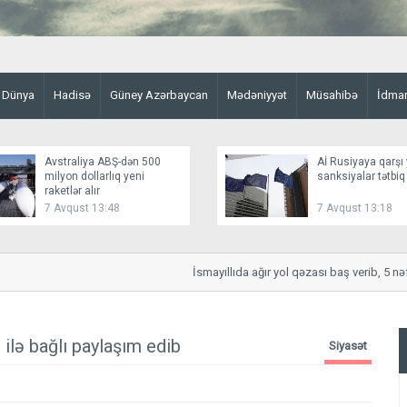
Dünya
Hadisə
Güney Azərbaycan
Mədəniyyət
Müsahibə
İdma
Avstraliya ABŞ-dən 500
Aİ Rusiyaya qarşı 
milyon dollarlıq yeni
sanksiyalar tətbiq
raketlər alır
7 Avqust 13:48
7 Avqust 13:18
İsmayıllıda ağır yol qəzası baş verib, 5 nəfər
lə bağlı paylaşım edib
Siyasət