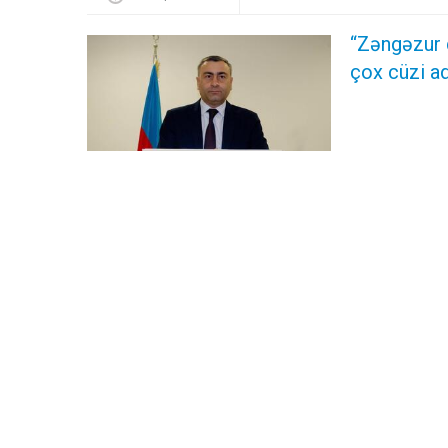
“Zəngəzur 
çox cüzi ad