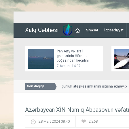
Xalq Cəbhəsi
Siyasət
İqtisadiyyat
İran ABŞ və İsrail
gəmilərinin Hörmüz
boğazından keçidini
bağlayır
7 Avqust 14:37
Bessent İranla 60 günlük atəşkəs imkanını istisna etməyib
Son dəqiqə
Azərbaycan XİN Namiq Abbasovun vəfatı i
28 Mart 2024 08:40
2 268