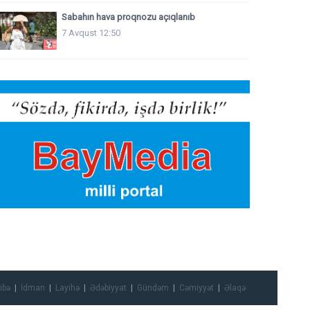
Sabahın hava proqnozu açıqlanıb
7 Avqust 12:50
ibə
İdman
Layihə
Ədəbiyyat
Gündəm
Cəmiyyət
Əlaqə