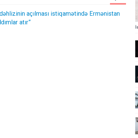
dəhlizinin açılması istiqamətində Ermənistan
dımlar atır”
İ