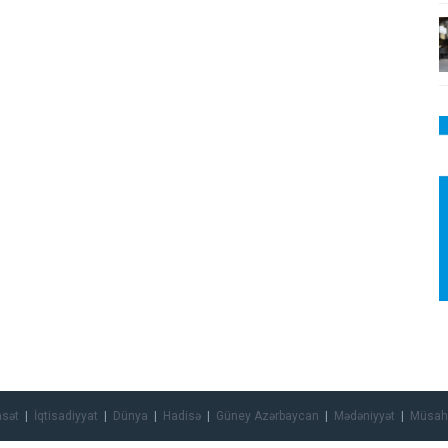
asət
İqtisadiyyat
Dünya
Hadisə
Güney Azərbaycan
Mədəniyyət
Müsah