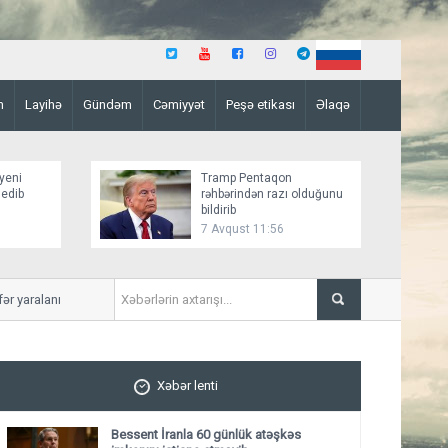
n
Layihə
Gündəm
Cəmiyyət
Peşə etikası
Əlaqə
yeni
Tramp Pentaqon
 edib
rəhbərindən razı olduğunu
bildirib
7 Avqust 11:56
 yaralanıb
Mirziyoyev və Tramp ikitər
ediblər
Xəbər lenti
Bessent İranla 60 günlük atəşkəs