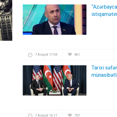
“Azərbayca
istiqamətin
7 Avqust 17:04
861
Tarixi səf
münasibətl
7 Avqust 16:17
707