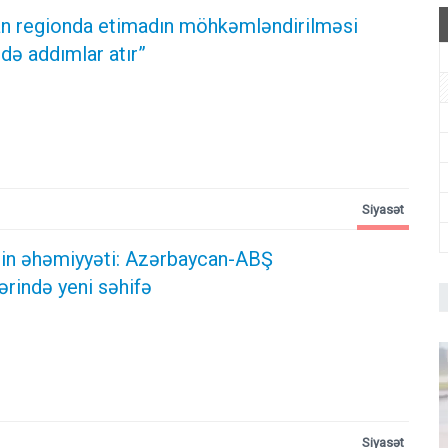
n regionda etimadın möhkəmləndirilməsi
də addımlar atır”
Siyasət
ərin əhəmiyyəti: Azərbaycan-ABŞ
ərində yeni səhifə
Siyasət