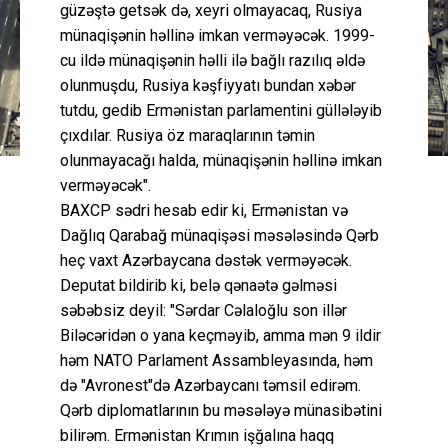
güzəştə getsək də, xeyri olmayacaq, Rusiya
münaqişənin həllinə imkan verməyəcək. 1999-
cu ildə münaqişənin həlli ilə bağlı razılıq əldə
olunmuşdu, Rusiya kəşfiyyatı bundan xəbər
tutdu, gedib Ermənistan parlamentini güllələyib
çıxdılar. Rusiya öz maraqlarının təmin
olunmayacağı halda, münaqişənin həllinə imkan
verməyəcək".
BAXCP sədri hesab edir ki, Ermənistan və
Dağlıq Qarabağ münaqişəsi məsələsində Qərb
heç vaxt Azərbaycana dəstək verməyəcək.
Deputat bildirib ki, belə qənaətə gəlməsi
səbəbsiz deyil: "Sərdar Cəlaloğlu son illər
Biləcəridən o yana keçməyib, amma mən 9 ildir
həm NATO Parlament Assambleyasında, həm
də "Avronest"də Azərbaycanı təmsil edirəm.
Qərb diplomatlarının bu məsələyə münasibətini
bilirəm. Ermənistan Krımın işğalına haqq