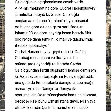
Cəlaloğlunun açıqlamalarına cavab verib.
APA-nın məlumatına görə, Qüdrət Həsənquliyev
jurnalistlərə deyib ki, Sərdar Cəlaloğlu
açıqlamasında ona "dostum" deyə müraciət
edib, ona görə də ona qarşı sərt ifadələr
işlətmir: "O da dost saydığı insan barədə fikir
bildirəndə daha təmkinli olmalı və düşünülmüş
ifadələr işlətməliydi".
Qüdrət Həsənquliyev qeyd edib ki, Dağlıq
Qarabağ münaqişəsi və Rusiyanın bu
münaqişədə oynadığı rol barədə Sərdar
Cəlaloğlundan fərqli düşünür: "Həmişə demişəm
ki, Azərbaycanın torpaqlarını Rusiya işğal edib,
ona görə də Ermənistanla danışıqlar aparmağın
mənası yoxdur. Danışıqlar Rusiya ilə
aparılmalıdır. Əgər münaqişədə hansısa güzəştə
gedəcəyiksə, bunu Ermənistana deyil, Rusiyaya
etmək lazımdır. Çünki Ermənistana nə qədər