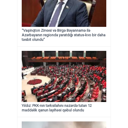
“Vaşinqton Zirvəsi və Birgə Bəyannamə ilə
Azərbayanın regionda yaratdığı status-kvo bir daha
təsbit olundu”
Yıldız: PKK-nın tərksilahını nəzərdə tutan 12
maddəlik qanun layihəsi qəbul olundu ​​​​​​​