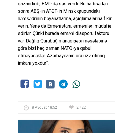
qazandırdı, BMT-də səs verdi. Bu hadisədən
sonra ABŞ-ın ATƏT-in Minsk qrupundakı
həmsədrinin bəyanatlarına, açıqlamalarına fikir
verin. Yenə də Ermənistanı, erməniləri müdafiə
edirlər. Çünki burada erməni diasporu faktoru
var. Dağlıq Qarabağ münaqişəsi məsələsinə
görə bizi heç zaman NATO-ya qəbul
etməyəcəklər. Azərbaycanın ora üzv olmaq
imkanı yoxdur".
8 Avqust 18:52
2 422