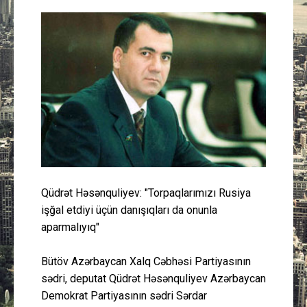
Güney Azərbaycan
Mədəniyyət
Müsahibə
İdman
Layihə
Gündəm
Qüdrət Həsənquliyev: "Torpaqlarımızı Rusiya
işğal etdiyi üçün danışıqları da onunla
aparmalıyıq"
Cəmiyyət
Bütöv Azərbaycan Xalq Cəbhəsi Partiyasının
Peşə etikası
sədri, deputat Qüdrət Həsənquliyev Azərbaycan
Demokrat Partiyasının sədri Sərdar
Əlaqə