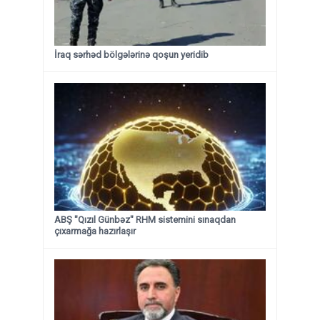
İraq sərhəd bölgələrinə qoşun yeridib
ABŞ "Qızıl Günbəz" RHM sistemini sınaqdan
çıxarmağa hazırlaşır