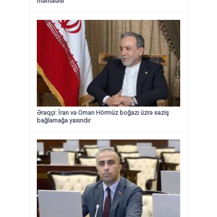
mərhələsi
Əraqçi: İran və Oman Hörmüz boğazı üzrə saziş
bağlamağa yaxındır