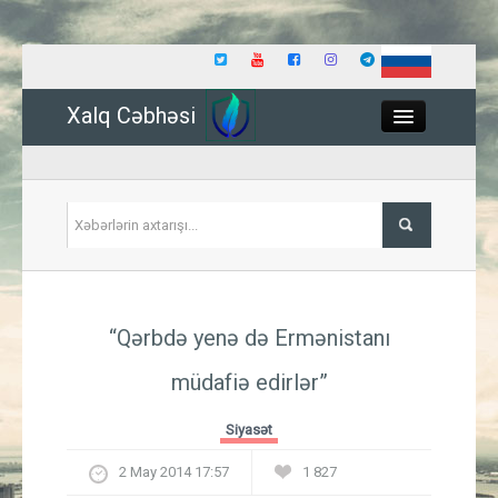
Xalq Cəbhəsi
Close
Siyasət
“Qərbdə yenə də Ermənistanı
İqtisadiyyat
müdafiə edirlər”
Dünya
Siyasət
Hadisə
2 May 2014 17:57
1 827