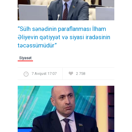
“Sülh sənədinin paraflanması İlham
Əliyevin qətiyyət və siyasi iradəsinin
təcəssümüdür”
Siyasət
7 Avqust 17:07
2 758