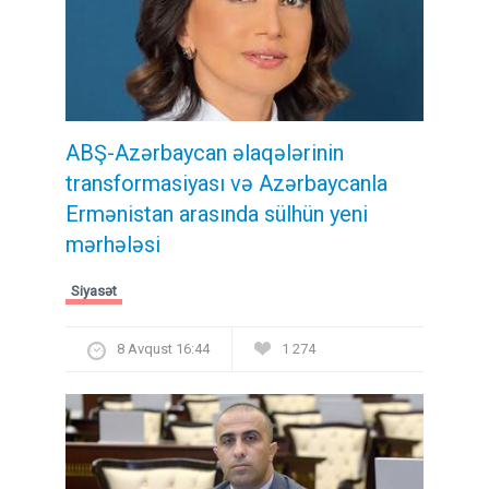
ABŞ-Azərbaycan əlaqələrinin
transformasiyası və Azərbaycanla
Ermənistan arasında sülhün yeni
mərhələsi
Siyasət
8 Avqust 16:44
1 274