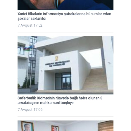
Xarici ölkələrin informasiya şəbəkələrinə hücumlar edən
şəxslər saxlanıldı
7 Avqust 17:52
Səfərbərlik Xidmətinin rüşvətlə bağlı həbs olunan 3
əməkdaşının məhkəməsi başlayır
7 Avqust 17:06