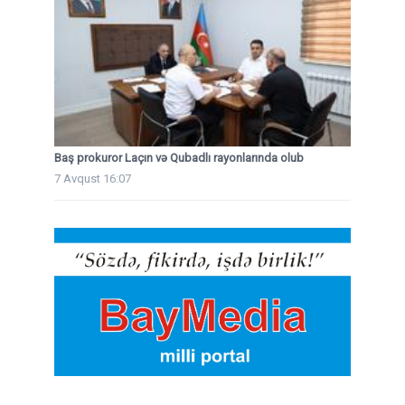
Baş prokuror Laçın və Qubadlı rayonlarında olub
7 Avqust 16:07