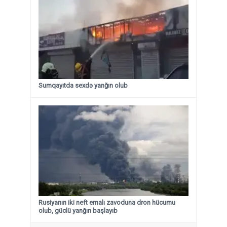
Sumqayıtda sexdə yanğın olub
Rusiyanın iki neft emalı zavoduna dron hücumu
olub, güclü yanğın başlayıb