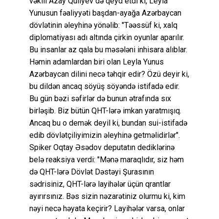
vəkili Azay Quliyev də qeyd etdi ki, Leyla
Yunusun fəaliyyəti başdan-ayağa Azərbaycan
dövlətinin əleyhinə yönəlib: "Təəssüf ki, xalq
diplomatiyası adı altında çirkin oyunlar aparılır.
Bu insanlar az qala bu məsələni inhisara alıblar.
Həmin adamlardan biri olan Leyla Yunus
Azərbaycan dilini necə təhqir edir? Özü deyir ki,
bu dildən ancaq söyüş söyəndə istifadə edir.
Bu gün bəzi səfirlər də bunun ətrafında sıx
birləşib. Biz bütün QHT-lərə imkan yaratmışıq.
Ancaq bu o demək deyil ki, bundan sui-istifadə
edib dövlətçiliyimizin əleyhinə getməlidirlər".
Spiker Oqtay Əsədov deputatın dediklərinə
belə reaksiya verdi: "Mənə maraqlıdır, siz həm
də QHT-lərə Dövlət Dəstəyi Şurasının
sədrisiniz, QHT-lərə layihələr üçün qrantlar
ayırırsınız. Bəs sizin nəzarətiniz olurmu ki, kim
nəyi necə həyata keçirir? Layihələr varsa, onlar