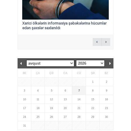
Xarici ölkələrin informasiya şəbəkələrinə hücumlar
edən şəxslər saxlanıldı
BE
ÇA
ÇƏ
CA
CÜ
ŞƏ
BZ
1
2
3
4
5
6
7
8
9
10
11
12
13
14
15
16
17
18
19
20
21
22
23
24
25
26
27
28
29
30
31