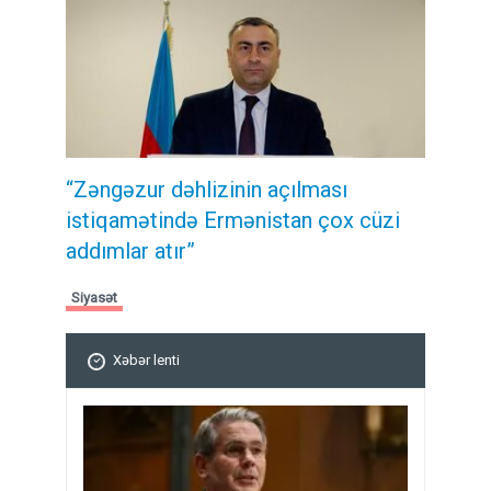
“Zəngəzur dəhlizinin açılması
istiqamətində Ermənistan çox cüzi
addımlar atır”
Siyasət
Xəbər lenti