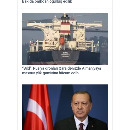
Bakıda parkdan oğurluq edilib
“Bild”: Rusiya dronları Qara dənizdə Almaniyaya
məxsus yük gəmisinə hücum edib