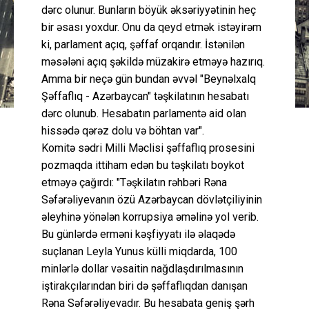
dərc olunur. Bunların böyük əksəriyyətinin heç
bir əsası yoxdur. Onu da qeyd etmək istəyirəm
ki, parlament açıq, şəffaf orqandır. İstənilən
məsələni açıq şəkildə müzakirə etməyə hazırıq.
Amma bir neçə gün bundan əvvəl "Beynəlxalq
Şəffaflıq - Azərbaycan" təşkilatının hesabatı
dərc olunub. Hesabatın parlamentə aid olan
hissədə qərəz dolu və böhtan var".
Komitə sədri Milli Məclisi şəffaflıq prosesini
pozmaqda ittiham edən bu təşkilatı boykot
etməyə çağırdı: "Təşkilatın rəhbəri Rəna
Səfərəliyevanın özü Azərbaycan dövlətçiliyinin
əleyhinə yönələn korrupsiya əməlinə yol verib.
Bu günlərdə erməni kəşfiyyatı ilə əlaqədə
suçlanan Leyla Yunus külli miqdarda, 100
minlərlə dollar vəsaitin nağdlaşdırılmasının
iştirakçılarından biri də şəffaflıqdan danışan
Rəna Səfərəliyevadır. Bu hesabata geniş şərh