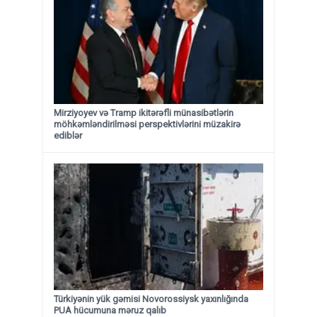
Mirziyoyev və Tramp ikitərəfli münasibətlərin
möhkəmləndirilməsi perspektivlərini müzakirə
ediblər
Türkiyənin yük gəmisi Novorossiysk yaxınlığında
PUA hücumuna məruz qalıb