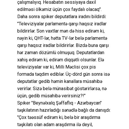
çalışmalıyıq. Hesabatın sessiyaya daxil
edilməsi ölkəmiz üçün çox faydalı olacaq".
Daha sonra spiker deputatlara iradını bildirdi:
"Televiziyalar parlamentə qarşı haqsız iradlar
bildirirlər. Son vaxtlar mən də hiss edirəm ki,
nəyin ki, QHT-lər, hətta TV-lər belə parlamentə
qarşı haqsız iradlar bildirirlər. Bizdə buna qarşı
hər zaman dözümlü olmuşuq. Deputatlardan
xahiş edirəm ki, edirəm diqqətli olsunlar. Elə
televiziyalar var ki, Milli Məclisi çox pis
formada təqdim ediblər. Üç-dörd gün sonra isə
deputatlar gedib həmin kanallara müsahibə
verirlər. Sizə belə münasibət göstərirlərsə, nə
üçün, gedib müsahibə verirsiniz?!"
Spiker "Beynəlxalq Şəffaflıq - Azərbaycan"
təşkilatının hazırladığı sənədlə bağlı da danışdı:
"Çox təəssüf edirəm ki, belə bir araşdırma
təşkilatı olan adam araşdırma ilə deyil,