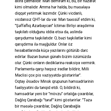
axıra çatmalıdır. Mən demirəm ki, bu, bir nəzarət
kimi olmalıdır. Amma hər halda, bu məsələyə
diqqət yetirmək lazımdır. Çünki vicdanlı,
vicdansız QHT-lər də var. Mən təəssüf etdim ki,
"Şəffaflıq Azərbaycan" İctimai Birliyi araşdırma
təşkilatı olduğunu iddia etsə də, əslində
qarşıdurma təşkilatıdır. O, bəzi təşkilatlar kimi
qarışdırma ilə məşğuldur. Onlar öz
hesabatlarında küçə yazılarını götürüb dərc
edirlər. Bəzən bunun günahı bizim özümüzdə
olur. Çünki onların dediklərinə reaksiya vermirik.
Parlamentə qarşı haqsız iradlar bildirir, Milli
Məclisi çox pis vəziyyətdə göstərirlər".
Oqtay Əsədov Minsk qrupunun həmsədrlərinin
fəaliyyətini də tənqid etdi. O, bildirdi ki,
həmsədrlər yeni bir "mövzu" ortalığa çıxarıblar,
Dağlıq Qarabağı "tərəf" kimi göstərirlər: "Təzə
bir məsələ çıxarıblar, Dağlıq Qarabağla