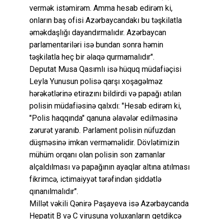
vermək istəmirəm. Amma hesab edirəm ki,
onların baş ofisi Azərbaycandakı bu təşkilatla
əməkdaşlığı dayandırmalıdır. Azərbaycan
parlamentariləri isə bundan sonra həmin
təşkilatla heç bir əlaqə qurmamalıdır".
Deputat Musa Qasımlı isə hüquq müdafiəçisi
Leyla Yunusun polisə qarşı xoşagəlməz
hərəkətlərinə etirazını bildirdi və papağı atılan
polisin müdafiəsinə qalxdı: "Hesab edirəm ki,
"Polis haqqında" qanuna əlavələr edilməsinə
zərurət yaranıb. Parlament polisin nüfuzdan
düşməsinə imkan verməməlidir. Dövlətimizin
mühüm orqanı olan polisin son zamanlar
alçaldılması və papağının ayaqlar altına atılması
fikrimcə, ictimaiyyət tərəfindən şiddətlə
qınanılmalıdır".
Millət vəkili Qənirə Paşayeva isə Azərbaycanda
Hepatit B və C virusuna yoluxanların getdikcə