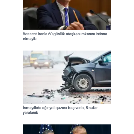
Bessent İranla 60 günlük atəşkəs imkanını istisna
etməyib
İsmayıllıda ağır yol qəzası baş verib, 5 nəfər
yaralanıb