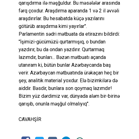
qarışdırma ilə məşğuldur. Bu məsələlər arasında
fərq çoxdur. Araşdırma aparanda 1 və 2 il əvvəli
araşdırırlar. Bu hesabatda küçə yazılarını
götürüb araşdırma kimi yayırlar".
Parlamentin sədri mətbuata da etirazını bildirdi:
"İşimizi-gücümüzü qurtarmışıq, o bundan
yazdırır, bu da ondan yazdırır. Qurtarmaq
lazımdır, bunları... Bəzən mətbuatı açanda
utanıram ki, bütün bunlar Azərbaycanda baş
verir. Azərbaycan mətbuatında ürəkaçan heç bir
şey, analitik material yoxdur. Elə bizimkilərə də
aiddir. Bəsdir, bunlara son qoymaq lazımdır!
Bizim yüz dərdimiz var, dünyada aləm bir-birinə
qarışıb, onunla məşğul olmalıyıq".
CAVAHŞİR