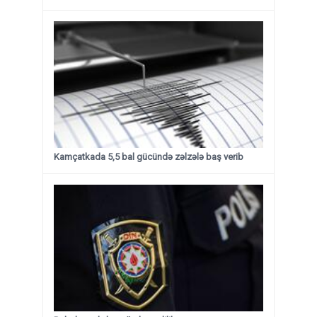
Kamçatkada 5,5 bal gücündə zəlzələ baş verib