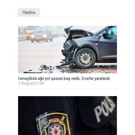
Hadisə
İsmayıllıda ağır yol qəzası baş verib, 5 nəfər yaralanıb
7 Avqust 21:39