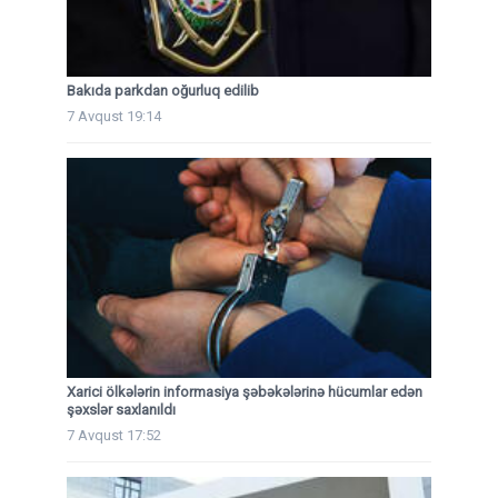
Bakıda parkdan oğurluq edilib
7 Avqust 19:14
Xarici ölkələrin informasiya şəbəkələrinə hücumlar edən
şəxslər saxlanıldı
7 Avqust 17:52