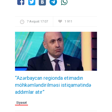
7 Avqust 17:07
1 911
“Azərbaycan regionda etimadın
möhkəmləndirilməsi istiqamətində
addımlar atır”
Siyasət