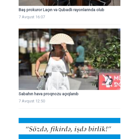
Baş prokuror Laçın və Qubadlı rayonlarında olub
7 Avqust 16:07
Sabahın hava proqnozu açıqlanıb
7 Avqust 12:50