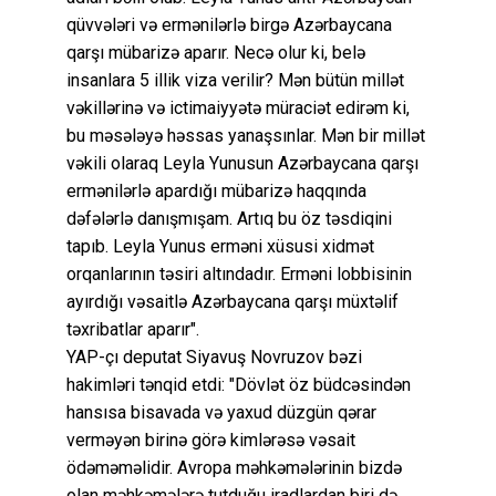
qüvvələri və ermənilərlə birgə Azərbaycana
qarşı mübarizə aparır. Necə olur ki, belə
insanlara 5 illik viza verilir? Mən bütün millət
vəkillərinə və ictimaiyyətə müraciət edirəm ki,
bu məsələyə həssas yanaşsınlar. Mən bir millət
vəkili olaraq Leyla Yunusun Azərbaycana qarşı
ermənilərlə apardığı mübarizə haqqında
dəfələrlə danışmışam. Artıq bu öz təsdiqini
tapıb. Leyla Yunus erməni xüsusi xidmət
orqanlarının təsiri altındadır. Erməni lobbisinin
ayırdığı vəsaitlə Azərbaycana qarşı müxtəlif
təxribatlar aparır".
YAP-çı deputat Siyavuş Novruzov bəzi
hakimləri tənqid etdi: "Dövlət öz büdcəsindən
hansısa bisavada və yaxud düzgün qərar
verməyən birinə görə kimlərəsə vəsait
ödəməməlidir. Avropa məhkəmələrinin bizdə
olan məhkəmələrə tutduğu iradlardan biri də