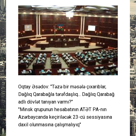
Güney Azərbaycan
Mədəniyyət
Müsahibə
İdman
Layihə
Gündəm
Oqtay Əsədov: "Təzə bir məsələ çıxarıblar,
Dağlıq Qarabağla tərəfdaşlıq... Dağlıq Qarabağ
Cəmiyyət
adlı dövlət tanıyan varmı?"
"Minsk qrupunun hesabatının ATƏT PA-nın
Peşə etikası
Azərbaycanda keçiriləcək 23-cü sessiyasına
daxil olunmasına çalışmalıyıq"
Əlaqə