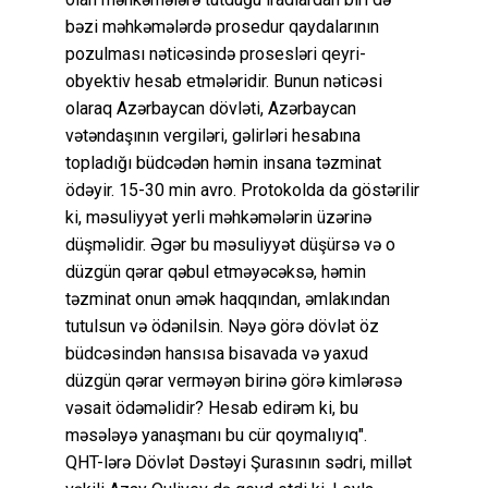
bəzi məhkəmələrdə prosedur qaydalarının
pozulması nəticəsində prosesləri qeyri-
obyektiv hesab etmələridir. Bunun nəticəsi
olaraq Azərbaycan dövləti, Azərbaycan
vətəndaşının vergiləri, gəlirləri hesabına
topladığı büdcədən həmin insana təzminat
ödəyir. 15-30 min avro. Protokolda da göstərilir
ki, məsuliyyət yerli məhkəmələrin üzərinə
düşməlidir. Əgər bu məsuliyyət düşürsə və o
düzgün qərar qəbul etməyəcəksə, həmin
təzminat onun əmək haqqından, əmlakından
tutulsun və ödənilsin. Nəyə görə dövlət öz
büdcəsindən hansısa bisavada və yaxud
düzgün qərar verməyən birinə görə kimlərəsə
vəsait ödəməlidir? Hesab edirəm ki, bu
məsələyə yanaşmanı bu cür qoymalıyıq".
QHT-lərə Dövlət Dəstəyi Şurasının sədri, millət