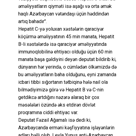
əməliyyatların qiyməti isə aşağı və orta əmək
haqlı Azərbaycan vətəndaşı üçün həddindən
artıq bahadır".
Hepatit C-yə yoluxan xəstələrin qaraciyər
köçürmə əməliyyatının 45 min manata, Hepatit
B-li xəstələrdə isə qaraciyər əməliyyatında
immunoqlobilinə ehtiyacı olduğu üçün 60 min
manata başa gəldiyini deyən deputat bildirib ki,
dünyanın hər yerində, o cümlədən ölkəmizdə də
bu əməliyyatların baha olduğunu, eyni zamanda
icbari tibbi sığortanın tətbiqinə hələ nail ola
bilmədiyimizə görə və Hepatit B və C-nin
getdikcə artdığını nəzərə alaraq bir çox
məsələləri özündə əks etdirən dövlət
proqramına ciddi ehtiyac var.
Deputat Fəzail Ağamalı isə dedi ki,
Azərbaycanda erməni kəşfiyyatına işləyənlərin
adları bəlli olub. Leyla Yunus anti-Azərbaycan