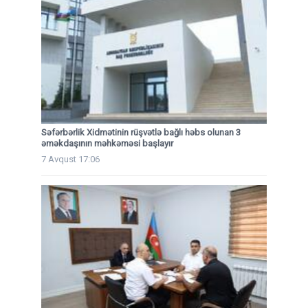
Səfərbərlik Xidmətinin rüşvətlə bağlı həbs olunan 3
əməkdaşının məhkəməsi başlayır
7 Avqust 17:06