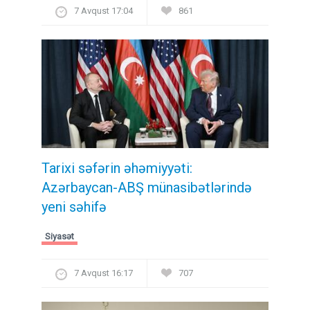
7 Avqust 17:04
861
Tarixi səfərin əhəmiyyəti:
Azərbaycan-ABŞ münasibətlərində
yeni səhifə
Siyasət
7 Avqust 16:17
707