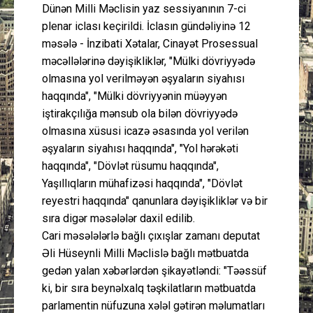
Dünən Milli Məclisin yaz sessiyanının 7-ci
plenar iclası keçirildi. İclasın gündəliyinə 12
məsələ - İnzibati Xətalar, Cinayət Prosessual
məcəllələrinə dəyişikliklər, "Mülki dövriyyədə
olmasına yol verilməyən əşyaların siyahısı
haqqında", "Mülki dövriyyənin müəyyən
iştirakçılığa mənsub ola bilən dövriyyədə
olmasına xüsusi icazə əsasında yol verilən
əşyaların siyahısı haqqında", "Yol hərəkəti
haqqında", "Dövlət rüsumu haqqında",
Yaşıllıqların mühafizəsi haqqında", "Dövlət
reyestri haqqında" qanunlara dəyişikliklər və bir
sıra digər məsələlər daxil edilib.
Cari məsələlərlə bağlı çıxışlar zamanı deputat
Əli Hüseynli Milli Məclislə bağlı mətbuatda
gedən yalan xəbərlərdən şikayətləndi: "Təəssüf
ki, bir sıra beynəlxalq təşkilatların mətbuatda
parlamentin nüfuzuna xələl gətirən məlumatları