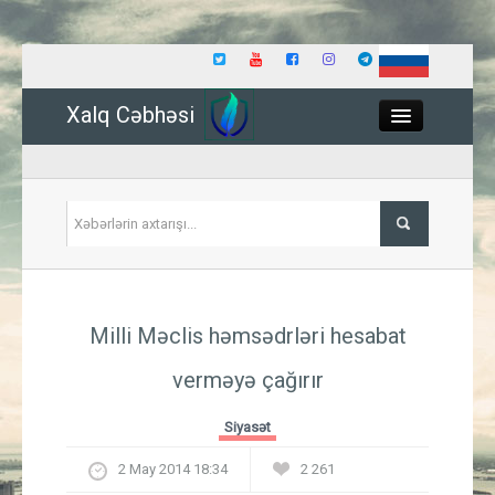
Xalq Cəbhəsi
Close
Siyasət
Milli Məclis həmsədrləri hesabat
İqtisadiyyat
verməyə çağırır
Dünya
Siyasət
Hadisə
2 May 2014 18:34
2 261