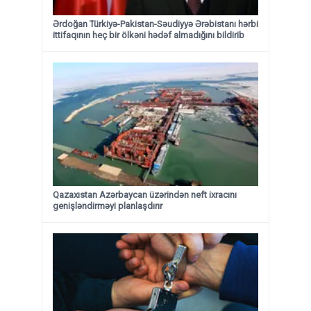
Ərdoğan Türkiyə-Pakistan-Səudiyyə Ərəbistanı hərbi
ittifaqının heç bir ölkəni hədəf almadığını bildirib
Qazaxıstan Azərbaycan üzərindən neft ixracını
genişləndirməyi planlaşdırır