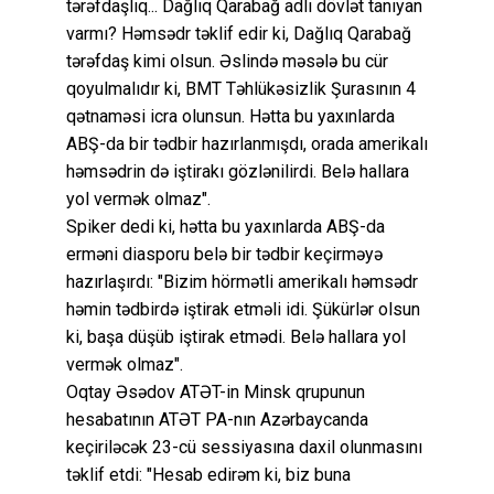
tərəfdaşlıq... Dağlıq Qarabağ adlı dövlət tanıyan
varmı? Həmsədr təklif edir ki, Dağlıq Qarabağ
tərəfdaş kimi olsun. Əslində məsələ bu cür
qoyulmalıdır ki, BMT Təhlükəsizlik Şurasının 4
qətnaməsi icra olunsun. Hətta bu yaxınlarda
ABŞ-da bir tədbir hazırlanmışdı, orada amerikalı
həmsədrin də iştirakı gözlənilirdi. Belə hallara
yol vermək olmaz".
Spiker dedi ki, hətta bu yaxınlarda ABŞ-da
erməni diasporu belə bir tədbir keçirməyə
hazırlaşırdı: "Bizim hörmətli amerikalı həmsədr
həmin tədbirdə iştirak etməli idi. Şükürlər olsun
ki, başa düşüb iştirak etmədi. Belə hallara yol
vermək olmaz".
Oqtay Əsədov ATƏT-in Minsk qrupunun
hesabatının ATƏT PA-nın Azərbaycanda
keçiriləcək 23-cü sessiyasına daxil olunmasını
təklif etdi: "Hesab edirəm ki, biz buna