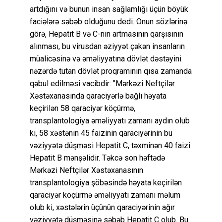
artdığını və bunun insan sağlamlığı üçün böyük
faciələrə səbəb olduğunu dedi. Onun sözlərinə
görə, Hepatit B və C-nin artmasının qarşısının
alınması, bu virusdan əziyyət çəkən insanların
müalicəsinə və əməliyyatına dövlət dəstəyini
nəzərdə tutan dövlət proqramının qısa zamanda
qəbul edilməsi vacibdir: "Mərkəzi Neftçilər
Xəstəxanasında qaraciyərlə bağlı həyata
keçirilən 58 qaraciyər köçürmə,
transplantologiya əməliyyatı zamanı aydın olub
ki, 58 xəstənin 45 faizinin qaraciyərinin bu
vəziyyətə düşməsi Hepatit C, təxminən 40 faizi
Hepatit B mənşəlidir. Təkcə son həftədə
Mərkəzi Neftçilər Xəstəxanasının
transplantologiya şöbəsində həyata keçirilən
qaraciyər köçürmə əməliyyatı zamanı məlum
olub ki, xəstələrin üçünün qaraciyərinin ağır
vəziyyətə düşməsinə səbəb Hepatit C olub. Bu