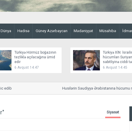
Dünya
Hadisə
Güney Azərbaycan
Mədəniyyət
Müsahibə
İdma
Türkiyə Hörmüz boğazının
Türkiyə XİN: İsraili
tezliklə açılacağına ümid
hücumları Suriyan
edir
sabitliyinə ciddi t
yaradır
6 Avqust 14:47
6 Avqust 14:45
 edib
Husilərin Səudiyyə Ərəbistanına hücumu nət
r"
Siyasət