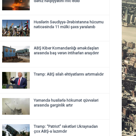
dəniz nəqliyyatını iflic edib
Husilərin Səudiyyə Ərəbistanına hücumu
nəticəsində 11 mülki şəxs yaralanıb
ABŞ Kiber Komandanlığı əməkdaşları
arasında baş verən intiharları araşdırır
Tramp: ABŞ silah ehtiyatlarını artırmalıdır
Yəməndə husilərlə hökumət qüvvələri
arasında gərginlik artır
Tramp: “Patriot” raketləri Ukraynadan
çox ABŞ-a lazımdır