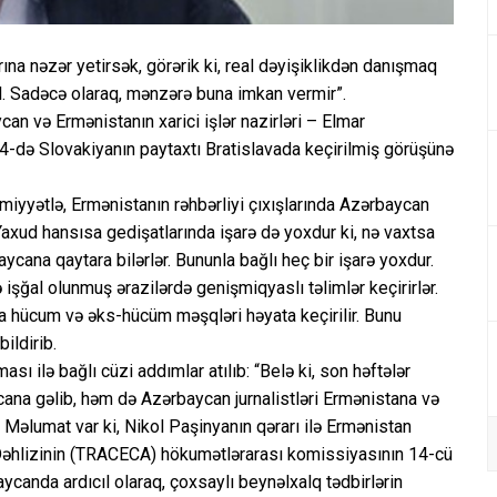
ına nəzər yetirsək, görərik ki, real dəyişiklikdən danışmaq
l. Sadəcə olaraq, mənzərə buna imkan vermir”.
an və Ermənistanın xarici işlər nazirləri – Elmar
ə Slovakiyanın paytaxtı Bratislavada keçirilmiş görüşünə
miyyətlə, Ermənistanın rəhbərliyi çıxışlarında Azərbaycan
. Yaxud hansısa gedişatlarında işarə də yoxdur ki, nə vaxtsa
aycana qaytara bilərlər. Bununla bağlı heç bir işarə yoxdur.
 işğal olunmuş ərazilərdə genişmiqyaslı təlimlər keçirirlər.
da hücum və əks-hücüm məşqləri həyata keçirilir. Bunu
bildirib.
sı ilə bağlı cüzi addımlar atılıb: “Belə ki, son həftələr
cana gəlib, həm də Azərbaycan jurnalistləri Ermənistana və
 Məlumat var ki, Nikol Paşinyanın qərarı ilə Ermənistan
əhlizinin (TRACECA) hökumətlərarası komissiyasının 14-cü
aycanda ardıcıl olaraq, çoxsaylı beynəlxalq tədbirlərin