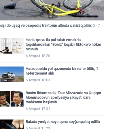
mişlidə uşaq velosepedlə traktorun altında qalaraq ölüb
6 Avqust 20:47
Hədə-qorxu ilə pul tələb etməkdə
təqsirləndirilən "Bəniz" ləqəbli tiktokerə hökm
oxunub
6 Avqust 18:20
Hacıqabulda yol qəzasında bir nəfər ölüb, 1
nəfər xəsarət alıb
6 Avqust 18:03
Rasim İldırımzadə, Zaur Mirzəzadə və Qoşqar
Məmmədovun apellyasiya şikayəti üzrə
məhkəmə başlayıb
6 Avqust 17:31
Bakıda yeniyetməyə qarşı soyğunçuluq edilib
6 Avqust 15:23