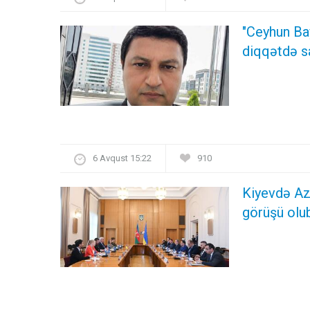
"Ceyhun Ba
diqqətdə s
6 Avqust 15:22
910
Kiyevdə Azə
görüşü olu