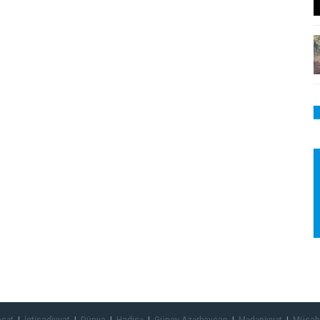
asət
İqtisadiyyat
Dünya
Hadisə
Güney Azərbaycan
Mədəniyyət
Müsah