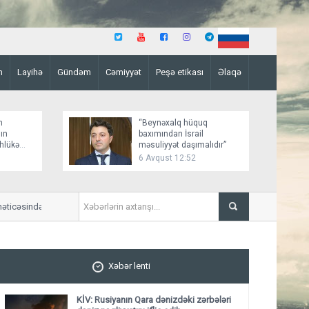
n
Layihə
Gündəm
Cəmiyyət
Peşə etikası
Əlaqə
n
“Beynəxalq hüquq
ın
baxımından İsrail
əhlükə
məsuliyyət daşımalıdır”
6 Avqust 12:52
icəsində 11 mülki şəxs yaralanıb
ABŞ Kiber Komandanlığı əmə
Xəbər lenti
KİV: Rusiyanın Qara dənizdəki zərbələri