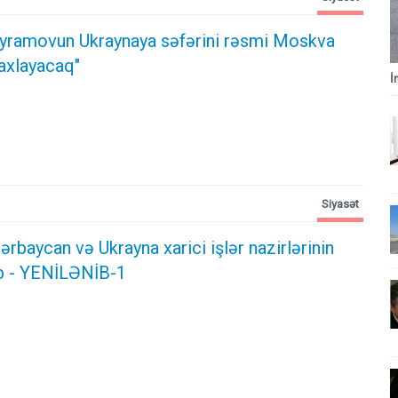
yramovun Ukraynaya səfərini rəsmi Moskva
axlayacaq"
İ
Siyasət
rbaycan və Ukrayna xarici işlər nazirlərinin
b - YENİLƏNİB-1