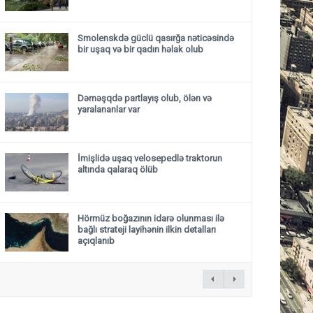
Smolenskdə güclü qasırğa nəticəsində
bir uşaq və bir qadın həlak olub
Dəməşqdə partlayış olub, ölən və
yaralananlar var
İmişlidə uşaq velosepedlə traktorun
altında qalaraq ölüb
Hörmüz boğazının idarə olunması ilə
bağlı strateji layihənin ilkin detalları
açıqlanıb