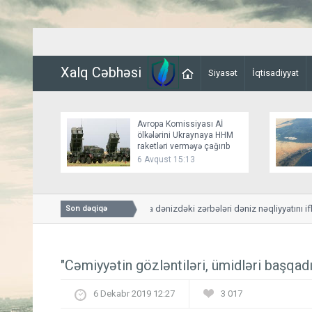
Xalq Cəbhəsi
Siyasət
İqtisadiyyat
Avropa Komissiyası Aİ
ölkələrini Ukraynaya HHM
raketləri verməyə çağırıb
6 Avqust 15:13
KİV: Rusiyanın Qara dənizdəki zərbələri dəniz nəqliyyatını iflic
Son dəqiqə
"Cəmiyyətin gözləntiləri, ümidləri başqadı
6 Dekabr 2019 12:27
3 017