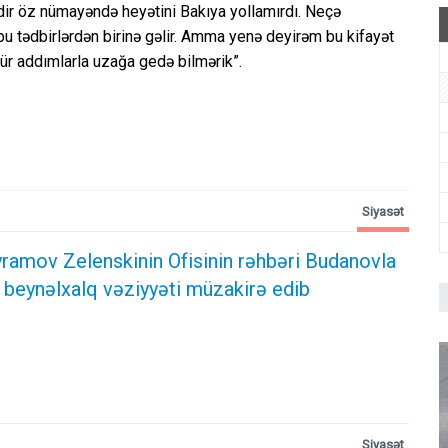
ir öz nümayəndə heyətini Bakıya yollamırdı. Neçə
u tədbirlərdən birinə gəlir. Amma yenə deyirəm bu kifayət
 cür addımlarla uzağa gedə bilmərik”.
Siyasət
ramov Zelenskinin Ofisinin rəhbəri Budanovla
 beynəlxalq vəziyyəti müzakirə edib
Siyasət