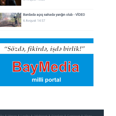
Bərdədə açıq sahədə yanğın olub - VİDEO
6 Avqust 14:57
ibə
İdman
Layihə
Ədəbiyyat
Gündəm
Cəmiyyət
Əlaqə