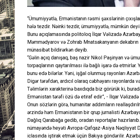
“Ümumiyyətlə, Ermənistanın rəsmi şəxslərinin çıxışlar
hələ tezdir. Nəinki tezdir, ümumiyyətlə, mümkün deyi
Bunu açıqlamasında politoloq İlqar Vəlizadə Azərbayc
Məmmədyarov və Zohrab Mnatsakanyanın dekabrın 4-d
münasibət bildirərkən deyib.
“Gəlin açıq danışaq, baş nazir Nikol Paşinyan və ümu
torpaqlarının qaytarılması ilə bağlı işarə də etmirlər
bunu edə bilərlər. Yəni, işğal olunmuş rayonları Azərb
Digər tərəfdən, ardıcıl olaraq cəbhəyanı rayonlarda və
Təlimlərin xarakterinə baxdıqda biz görürük ki, bura
Ermənistan tərəfi özü də etiraf edir”, - İlqar Vəlizadə 
Onun sözlərin görə, humanitar addımların reallaşdırılma
ərzində həm Ermənistanın bir qrup jurnalisti Azərbay
Dağlıq Qarabağa gedib, oradan reportajlar hazırlanıb.
nümayəndə heyəti Avropa-Qafqaz-Asiya Nəqliyyat D
iclasında iştirak etmək üçün Bakıya göndərilir. Azərb