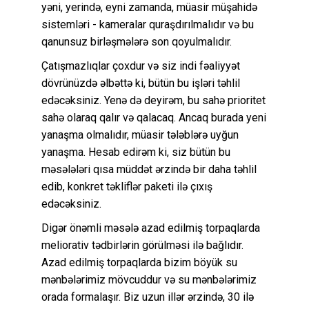
yəni, yerində, eyni zamanda, müasir müşahidə
sistemləri - kameralar quraşdırılmalıdır və bu
qanunsuz birləşmələrə son qoyulmalıdır.
Çatışmazlıqlar çoxdur və siz indi fəaliyyət
dövrünüzdə əlbəttə ki, bütün bu işləri təhlil
edəcəksiniz. Yenə də deyirəm, bu sahə prioritet
sahə olaraq qalır və qalacaq. Ancaq burada yeni
yanaşma olmalıdır, müasir tələblərə uyğun
yanaşma. Hesab edirəm ki, siz bütün bu
məsələləri qısa müddət ərzində bir daha təhlil
edib, konkret təkliflər paketi ilə çıxış
edəcəksiniz.
Digər önəmli məsələ azad edilmiş torpaqlarda
meliorativ tədbirlərin görülməsi ilə bağlıdır.
Azad edilmiş torpaqlarda bizim böyük su
mənbələrimiz mövcuddur və su mənbələrimiz
orada formalaşır. Biz uzun illər ərzində, 30 ilə