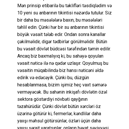
Mən prinsip etibarilə bu təklifləri təsdiqlədim və
10 yeni su anbarının tikintisi nəzərdə tutulur. Siz
bir daha bu məsələlərə baxın, bu məsələləri
təhlil edin. Çünki hər bir su anbarının tikintisi
böyük vəsait tələb edir. Ondan sonra kanallar
çəkilməlidir, digər tədbirlər görülməlidir. Bütün
bu vəsait dövlət büdcəsi tərəfindən təmin edilir.
Ancaq biz baxmalıyıq ki, bu sahəyə qoyulan
vəsait nəticə ilə nə qədər uzlaşır. Qoyulmuş bu
vəsaitin müqabilində biz hansı nəticəni əldə
edirik və edəcəyik. Çünki bu, düzgün
hesablanmasa, bizim işimiz heç vaxt səmərə
verməyəcək. Bu sahənin inkişafı dövlətin özəl
sektora göstərdiyi növbəti qayğının
təzahürüdür. Çünki dövlət bütün xərcləri öz
üzərinə götürür ki, fermerlər, kəndlilər daha
yaxşı məhsul götürsünlər, özləri üçün daha
yaxşı şərait yaratsınlar, onların həyat səviyyəsi