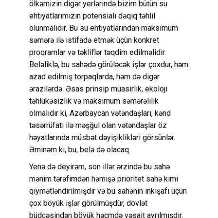
ölkəmizin digər yerlərində bizim bütün su
ehtiyatlarımızın potensialı dəqiq təhlil
olunmalıdır. Bu su ehtiyatlarından maksimum
səmərə ilə istifadə etmək üçün konkret
proqramlar və təkliflər təqdim edilməlidir.
Beləliklə, bu sahədə görüləcək işlər çoxdur, həm
azad edilmiş torpaqlarda, həm də digər
ərazilərdə. Əsas prinsip müasirlik, ekoloji
təhlükəsizlik və maksimum səmərəlilik
olmalıdır ki, Azərbaycan vətəndaşları, kənd
təsərrüfatı ilə məşğul olan vətəndaşlar öz
həyatlarında müsbət dəyişiklikləri görsünlər.
Əminəm ki, bu, belə də olacaq.
Yenə də deyirəm, son illər ərzində bu sahə
mənim tərəfimdən həmişə prioritet sahə kimi
qiymətləndirilmişdir və bu sahənin inkişafı üçün
çox böyük işlər görülmüşdür, dövlət
büdcəsindən böyük həcmdə vəsait ayrılmışdır.