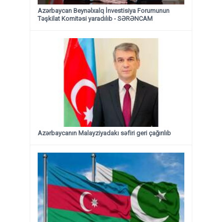
Azərbaycan Beynəlxalq İnvestisiya Forumunun
Təşkilat Komitəsi yaradılıb - SƏRƏNCAM
Azərbaycanın Malayziyadakı səfiri geri çağırılıb