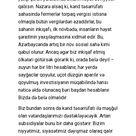
qalxsın. Nəzərə alsaq ki, kənd təsərrüfatı
sahəsində fermerlər torpaq vergisi istisna
olmaqla bütün vergilərdən azaddırlar, bu
sahənin inkişafı, ilk növbədə, insanların həyat
şəraitinin yaxşılaşmasına xidmət edir. Bu,
Azərbaycanda artıq bir növ sosial sahə kimi
qəbul olunur. Ancaq əgər biz inkişaf etmiş
ölkələri götürsək görərik ki, orada belə deyil –
suyun hər bir litri hesablanır, hər yerdə
sayğaclar qoyulur, uçot düzgün aparılır və
qoyulmuş investisiyanın müqabilində hansı
nəticə əldə olunacaq bəri başdan hesablanır.
Bizdə də belə olmalıdır.
Biz bundan sonra da kənd təsərrüfatı ilə məşğul
olan vətəndaşlarımızı dəstəkləyəcəyik. Artan
subsidiyalar bunu bir daha göstərir. Bizim
niyyətimiz, siyasətimiz dəyişməz olaraq qalır.