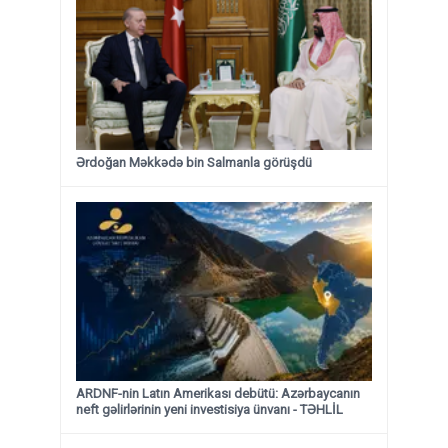
Ərdoğan Məkkədə bin Salmanla görüşdü
ARDNF-nin Latın Amerikası debütü: Azərbaycanın
neft gəlirlərinin yeni investisiya ünvanı - TƏHLİL