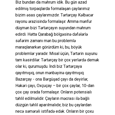
Biz bundan da məhrum idik. Bu gün azad
edilmiş torpaqlarda formalaşan çaylarımız
bizim əsas çaylarımızdır. Tərtərçay Kəlbəcər
rayonu ərazisində formalaşır. Amma mənfur
düşmən bizi Tərtərçayın suyundan məhrum
edirdi. Hətta Qarabağ bölgəsinə dəfələrlə
səfərim zamanı mən bu problemlə
maraqlanarkən görürdüm ki, bu, böyük
problemlər yaradır. Misal üçün, Tərtərin suyunu
tam kəsirdilər. Tərtərçay bir çox yerlərdə demək
olar ki, qurumuşdu. İndi biz Tərtərçaya
qayıtmışıq, onun mənbəyinə qayıtmışıq.
Bazarçay - ona Bərgüşad çayı da deyirlər,
Həkəri çayı, Oxçuçay – bir çox çaylar, 10-dan
çox çay orada formalaşır. Onların potensialı
təhlil edilməlidir. Çayların məcrası ilə bağlı
düzgün təhlil aparılmalıdır, biz bu çaylardan
necə səmərəli istifadə edək. Onların bir çoxu