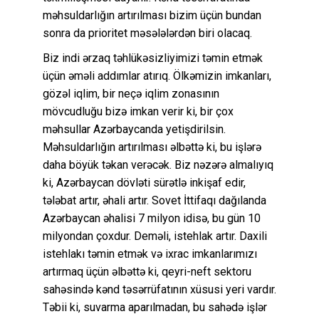
məhsuldarlığın artırılması bizim üçün bundan
sonra da prioritet məsələlərdən biri olacaq.
Biz indi ərzaq təhlükəsizliyimizi təmin etmək
üçün əməli addımlar atırıq. Ölkəmizin imkanları,
gözəl iqlim, bir neçə iqlim zonasının
mövcudluğu bizə imkan verir ki, bir çox
məhsullar Azərbaycanda yetişdirilsin.
Məhsuldarlığın artırılması əlbəttə ki, bu işlərə
daha böyük təkan verəcək. Biz nəzərə almalıyıq
ki, Azərbaycan dövləti sürətlə inkişaf edir,
tələbat artır, əhali artır. Sovet İttifaqı dağılanda
Azərbaycan əhalisi 7 milyon idisə, bu gün 10
milyondan çoxdur. Deməli, istehlak artır. Daxili
istehlakı təmin etmək və ixrac imkanlarımızı
artırmaq üçün əlbəttə ki, qeyri-neft sektoru
sahəsində kənd təsərrüfatının xüsusi yeri vardır.
Təbii ki, suvarma aparılmadan, bu sahədə işlər