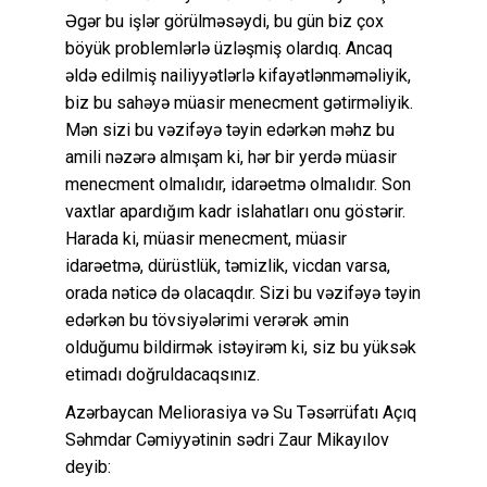
Əgər bu işlər görülməsəydi, bu gün biz çox
böyük problemlərlə üzləşmiş olardıq. Ancaq
əldə edilmiş nailiyyətlərlə kifayətlənməməliyik,
biz bu sahəyə müasir menecment gətirməliyik.
Mən sizi bu vəzifəyə təyin edərkən məhz bu
amili nəzərə almışam ki, hər bir yerdə müasir
menecment olmalıdır, idarəetmə olmalıdır. Son
vaxtlar apardığım kadr islahatları onu göstərir.
Harada ki, müasir menecment, müasir
idarəetmə, dürüstlük, təmizlik, vicdan varsa,
orada nəticə də olacaqdır. Sizi bu vəzifəyə təyin
edərkən bu tövsiyələrimi verərək əmin
olduğumu bildirmək istəyirəm ki, siz bu yüksək
etimadı doğruldacaqsınız.
Azərbaycan Meliorasiya və Su Təsərrüfatı Açıq
Səhmdar Cəmiyyətinin sədri Zaur Mikayılov
deyib: