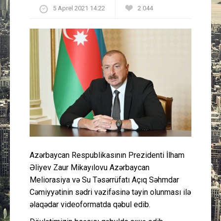
5 Aprel 2021 14:22
2 044
Güney Azərbaycan
Mədəniyyət
Müsahibə
İdman
Layihə
Gündəm
Azərbaycan Respublikasının Prezidenti İlham
Cəmiyyət
Əliyev Zaur Mikayılovu Azərbaycan
Meliorasiya və Su Təsərrüfatı Açıq Səhmdar
Peşə etikası
Cəmiyyətinin sədri vəzifəsinə təyin olunması ilə
əlaqədar videoformatda qəbul edib.
Əlaqə