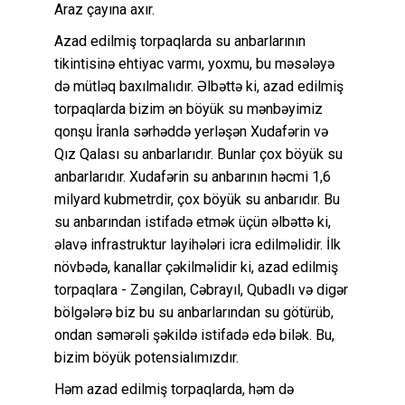
Araz çayına axır.
Azad edilmiş torpaqlarda su anbarlarının
tikintisinə ehtiyac varmı, yoxmu, bu məsələyə
də mütləq baxılmalıdır. Əlbəttə ki, azad edilmiş
torpaqlarda bizim ən böyük su mənbəyimiz
qonşu İranla sərhəddə yerləşən Xudafərin və
Qız Qalası su anbarlarıdır. Bunlar çox böyük su
anbarlarıdır. Xudafərin su anbarının həcmi 1,6
milyard kubmetrdir, çox böyük su anbarıdır. Bu
su anbarından istifadə etmək üçün əlbəttə ki,
əlavə infrastruktur layihələri icra edilməlidir. İlk
növbədə, kanallar çəkilməlidir ki, azad edilmiş
torpaqlara - Zəngilan, Cəbrayıl, Qubadlı və digər
bölgələrə biz bu su anbarlarından su götürüb,
ondan səmərəli şəkildə istifadə edə bilək. Bu,
bizim böyük potensialımızdır.
Həm azad edilmiş torpaqlarda, həm də