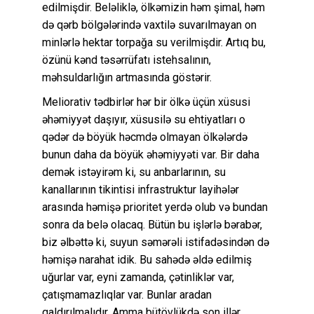
edilmişdir. Beləliklə, ölkəmizin həm şimal, həm
də qərb bölgələrində vaxtilə suvarılmayan on
minlərlə hektar torpağa su verilmişdir. Artıq bu,
özünü kənd təsərrüfatı istehsalının,
məhsuldarlığın artmasında göstərir.
Meliorativ tədbirlər hər bir ölkə üçün xüsusi
əhəmiyyət daşıyır, xüsusilə su ehtiyatları o
qədər də böyük həcmdə olmayan ölkələrdə
bunun daha da böyük əhəmiyyəti var. Bir daha
demək istəyirəm ki, su anbarlarının, su
kanallarının tikintisi infrastruktur layihələr
arasında həmişə prioritet yerdə olub və bundan
sonra da belə olacaq. Bütün bu işlərlə bərabər,
biz əlbəttə ki, suyun səmərəli istifadəsindən də
həmişə narahat idik. Bu sahədə əldə edilmiş
uğurlar var, eyni zamanda, çətinliklər var,
çatışmamazlıqlar var. Bunlar aradan
qaldırılmalıdır. Amma bütövlükdə son illər