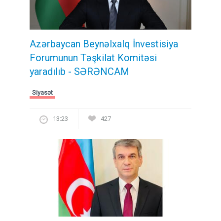
Azərbaycan Beynəlxalq İnvestisiya
Forumunun Təşkilat Komitəsi
yaradılıb - SƏRƏNCAM
Siyasət
13:23
427