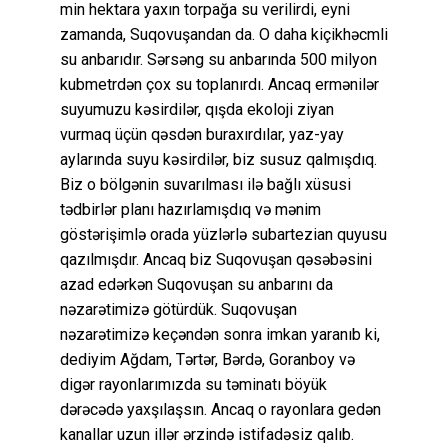
min hektara yaxın torpağa su verilirdi, eyni
zamanda, Suqovuşandan da. O daha kiçikhəcmli
su anbarıdır. Sərsəng su anbarında 500 milyon
kubmetrdən çox su toplanırdı. Ancaq ermənilər
suyumuzu kəsirdilər, qışda ekoloji ziyan
vurmaq üçün qəsdən buraxırdılar, yaz-yay
aylarında suyu kəsirdilər, biz susuz qalmışdıq.
Biz o bölgənin suvarılması ilə bağlı xüsusi
tədbirlər planı hazırlamışdıq və mənim
göstərişimlə orada yüzlərlə subartezian quyusu
qazılmışdır. Ancaq biz Suqovuşan qəsəbəsini
azad edərkən Suqovuşan su anbarını da
nəzarətimizə götürdük. Suqovuşan
nəzarətimizə keçəndən sonra imkan yaranıb ki,
dediyim Ağdam, Tərtər, Bərdə, Goranboy və
digər rayonlarımızda su təminatı böyük
dərəcədə yaxşılaşsın. Ancaq o rayonlara gedən
kanallar uzun illər ərzində istifadəsiz qalıb.