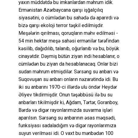
yaxın müddətdə bu imkanlardan məhrum idik.
Ermənistan Azərbaycana qarşı işğalçılıq
siyasətini, o cümlədən bu sahədə də aparırdı və
bizə qarşı ekoloji terror təşkil edilmişdir.
Meşələrin qırılması, qoruqların məhv edilməsi -
54 min hektar meşə sahəsi ermənilər tərəfindən
kəsilib, dağıdılıb, talanıb, oğurlanıb və bu, böyük
cinayətdir. Dəymiş bütün ziyan indi hesablanır, o
cümlədən bu ziyan da hesablanacaq. Onlar bizi
sudan məhrum etmişdilər. Sərsəng su anbarı və
Suqovuşan su anbarı onların nəzarətində idi. Bu
iki su anbarını 1970-ci illərdə ulu öndər Heydər
Əliyev tikdirmişdir. Onun təşəbbüsü ilə bu su
anbarları tikilmişdir ki, Ağdam, Tərtər, Goranboy,
Bərdə və digər rayonlarımızda suvarma işləri
aparılsın. Sərsəng su anbarının əsas məqsədi,
funksiyası sadaladığım və digər rayonlarımıza
suyun verilməsi idi. O vaxt bu mənbədən 100