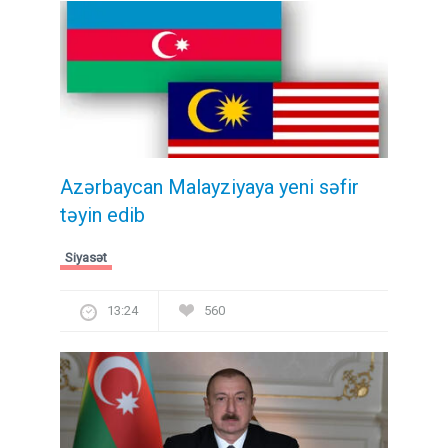
Azərbaycan Malayziyaya yeni səfir
təyin edib
Siyasət
13:24
560