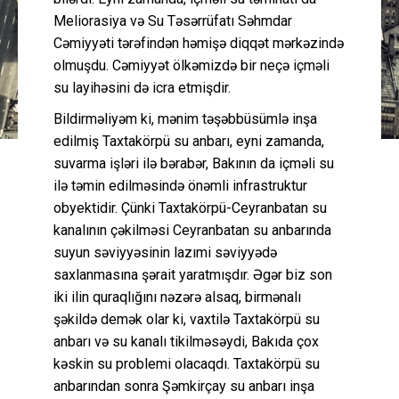
Meliorasiya və Su Təsərrüfatı Səhmdar
Cəmiyyəti tərəfindən həmişə diqqət mərkəzində
olmuşdu. Cəmiyyət ölkəmizdə bir neçə içməli
su layihəsini də icra etmişdir.
Bildirməliyəm ki, mənim təşəbbüsümlə inşa
edilmiş Taxtakörpü su anbarı, eyni zamanda,
suvarma işləri ilə bərabər, Bakının da içməli su
ilə təmin edilməsində önəmli infrastruktur
obyektidir. Çünki Taxtakörpü-Ceyranbatan su
kanalının çəkilməsi Ceyranbatan su anbarında
suyun səviyyəsinin lazımi səviyyədə
saxlanmasına şərait yaratmışdır. Əgər biz son
iki ilin quraqlığını nəzərə alsaq, birmənalı
şəkildə demək olar ki, vaxtilə Taxtakörpü su
anbarı və su kanalı tikilməsəydi, Bakıda çox
kəskin su problemi olacaqdı. Taxtakörpü su
anbarından sonra Şəmkirçay su anbarı inşa