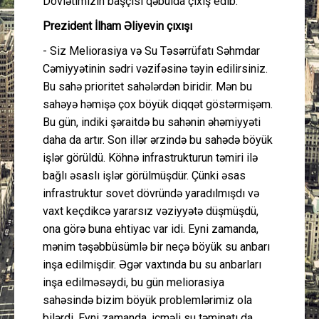
Dövlətimizin başçısı qəbulda çıxış edib.
Prezident İlham Əliyevin çıxışı
- Siz Meliorasiya və Su Təsərrüfatı Səhmdar
Cəmiyyətinin sədri vəzifəsinə təyin edilirsiniz.
Bu sahə prioritet sahələrdən biridir. Mən bu
sahəyə həmişə çox böyük diqqət göstərmişəm.
Bu gün, indiki şəraitdə bu sahənin əhəmiyyəti
daha da artır. Son illər ərzində bu sahədə böyük
işlər görüldü. Köhnə infrastrukturun təmiri ilə
bağlı əsaslı işlər görülmüşdür. Çünki əsas
infrastruktur sovet dövründə yaradılmışdı və
vaxt keçdikcə yararsız vəziyyətə düşmüşdü,
ona görə buna ehtiyac var idi. Eyni zamanda,
mənim təşəbbüsümlə bir neçə böyük su anbarı
inşa edilmişdir. Əgər vaxtında bu su anbarları
inşa edilməsəydi, bu gün meliorasiya
sahəsində bizim böyük problemlərimiz ola
bilərdi. Eyni zamanda, içməli su təminatı da