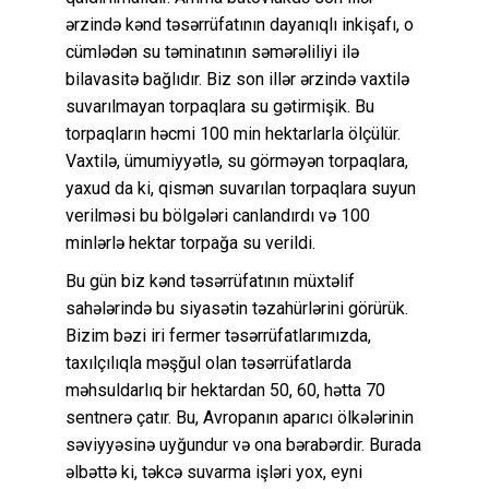
ərzində kənd təsərrüfatının dayanıqlı inkişafı, o
cümlədən su təminatının səmərəliliyi ilə
bilavasitə bağlıdır. Biz son illər ərzində vaxtilə
suvarılmayan torpaqlara su gətirmişik. Bu
torpaqların həcmi 100 min hektarlarla ölçülür.
Vaxtilə, ümumiyyətlə, su görməyən torpaqlara,
yaxud da ki, qismən suvarılan torpaqlara suyun
verilməsi bu bölgələri canlandırdı və 100
minlərlə hektar torpağa su verildi.
Bu gün biz kənd təsərrüfatının müxtəlif
sahələrində bu siyasətin təzahürlərini görürük.
Bizim bəzi iri fermer təsərrüfatlarımızda,
taxılçılıqla məşğul olan təsərrüfatlarda
məhsuldarlıq bir hektardan 50, 60, hətta 70
sentnerə çatır. Bu, Avropanın aparıcı ölkələrinin
səviyyəsinə uyğundur və ona bərabərdir. Burada
əlbəttə ki, təkcə suvarma işləri yox, eyni