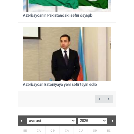
Azərbaycanın Pakistandakı səfiri dəyişib
Azərbaycan Estoniyaya yeni səfir təyin edib
BE
ÇA
ÇƏ
CA
CÜ
ŞƏ
BZ