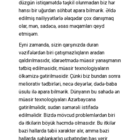
düzgün istiqamətdə təşkil olunmadan biz hər
hansı bir uğurdan söhbət apara bilmərik. Əldə
edilmiş nailiyyətlərlə əlaqədar çox danışmaq
olar, mən, sadəcə, əsas məqamları qeyd
etmişəm.
Eyni zamanda, sizin qarşınızda duran
vəzifələrdən biri çatışmazlıqların aradan
qaldırılmasıdır, idarəetmədə müasir yanaşmanın
tətbiq edilməsidir, müasir texnologiyaların
ölkəmizə gətirilməsidir. Çünki biz bundan sonra
meliorativ tədbirləri, necə deyərlər, dədə-baba
üsulu ilə apara bilmərik. Dünyanın bu sahədə ən
müasir texnologiyaları Azərbaycana
gətirilməlidir, sudan səmərəli istifadə
edilməlidir. Bizdə mövcud problemlərdən biri
də itkilərin böyük həcmdə olmasıdır. Bu itkilər
bəzi hallarda təbii xarakter alır, amma bəzi
hallarda səhlənkarlıq ucbatından baş verir.