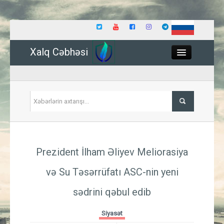
Xalq Cəbhəsi
Close
Siyasət
Prezident İlham Əliyev Meliorasiya
İqtisadiyyat
və Su Təsərrüfatı ASC-nin yeni
Dünya
sədrini qəbul edib
Hadisə
Siyasət