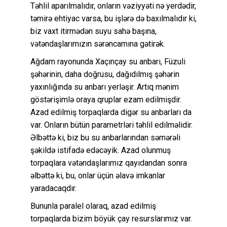
Təhlil aparılmalıdır, onların vəziyyəti nə yerdədir,
təmirə ehtiyac varsa, bu işlərə də baxılmalıdır ki,
biz vaxt itirmədən suyu sahə başına,
vətəndaşlarımızın sərəncamına gətirək.
Ağdam rayonunda Xaçınçay su anbarı, Füzuli
şəhərinin, daha doğrusu, dağıdılmış şəhərin
yaxınlığında su anbarı yerləşir. Artıq mənim
göstərişimlə oraya qruplar ezam edilmişdir.
Azad edilmiş torpaqlarda digər su anbarları da
var. Onların bütün parametrləri təhlil edilməlidir.
Əlbəttə ki, biz bu su anbarlarından səmərəli
şəkildə istifadə edəcəyik. Azad olunmuş
torpaqlara vətəndaşlarımız qayıdandan sonra
əlbəttə ki, bu, onlar üçün əlavə imkanlar
yaradacaqdır.
Bununla paralel olaraq, azad edilmiş
torpaqlarda bizim böyük çay resurslarımız var.