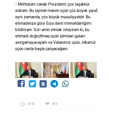
- Möhtərəm cənab Prezident, çox təşəkkür
edirəm. Bu təyinat mənim üçün çox böyük şərəf,
eyni zamanda, çox böyük məsuliyyətdir. Bu
etimadınıza görə Sizə dərin minnətdarlığımı
bildirirəm. Sizi əmin etmək istəyirəm ki, bu
etimadı doğrultmaq üçün əlimdən gələni
əsirgəməyəcəyəm və Vətənimiz üçün, ölkəmiz
üçün canla-başla çalışacağam.
13:32
413