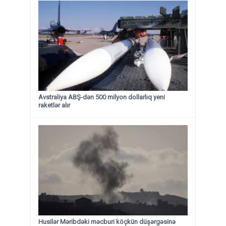
Avstraliya ABŞ-dən 500 milyon dollarlıq yeni
raketlər alır
Husilər Məribdəki məcburi köçkün düşərgəsinə