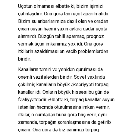
Uçotun olmaması əlbəttə ki, bizim işimizi
çətinləşdirir. Ona görə tam uçot aparılmalıdır.
Bizim su anbarlarımıza daxil olan və oradan
çıxan suyun həcmi yaxın aylara qədər uçota
alınmırdı. Düzgün təhlil aparmaq, proqnoz
vermək üçün imkanımız yox idi. Ona görə
itkilərin azaldılması ən vacib problemlərdən
biridir.
Kanalların təmiri və yenidən qurulması da
önəmli vəzifələrdən biridir. Sovet vaxtında
çəkilmiş kanalların böyük əksəriyyəti torpaq
kanallar idi. Onların böyük hissəsi bu gün də
fəaliyyətdədir. Əlbəttə ki, torpaq kanallar suyun
istənilən həcmdə ötürülməsinə imkan vermir,
itkilər, o cümlədən buna görə baş verir, eyni
zamanda, torpağın şoranlaşmasına da gətirib
çıxarır. Ona görə də biz canımızı torpaq