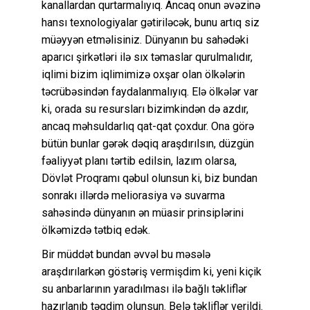
kanallardan qurtarmalıyıq. Ancaq onun əvəzinə
hansı texnologiyalar gətiriləcək, bunu artıq siz
müəyyən etməlisiniz. Dünyanın bu sahədəki
aparıcı şirkətləri ilə sıx təmaslar qurulmalıdır,
iqlimi bizim iqlimimizə oxşar olan ölkələrin
təcrübəsindən faydalanmalıyıq. Elə ölkələr var
ki, orada su resursları bizimkindən də azdır,
ancaq məhsuldarlıq qat-qat çoxdur. Ona görə
bütün bunlar gərək dəqiq araşdırılsın, düzgün
fəaliyyət planı tərtib edilsin, lazım olarsa,
Dövlət Proqramı qəbul olunsun ki, biz bundan
sonrakı illərdə meliorasiya və suvarma
sahəsində dünyanın ən müasir prinsiplərini
ölkəmizdə tətbiq edək.
Bir müddət bundan əvvəl bu məsələ
araşdırılarkən göstəriş vermişdim ki, yeni kiçik
su anbarlarının yaradılması ilə bağlı təkliflər
hazırlanıb təqdim olunsun. Belə təkliflər verildi.