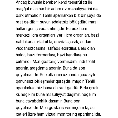
Ancaq bununla bərabər, kənd təsərrüfatı ilə
məşğul olan hər bir adam öz məsuliyyətini də
dərk etməlidir. Təhlil aparılarkən biz bir şeyə də
rast gəldik – suyun ədalətsiz bölüşdürülməsi
halları geniş vüsət almışdır. Burada həm
mərkəzi icra orqanları, yerli icra orqanları, bəzi
sahibkarlar elə bil ki, sövdələşərək, sudan
vicdansızcasına istifadə edirdilər. Belə olan
halda, bəzi fermerlərə, bəzi kəndlərə su
çatmırdı. Mən göstəriş vermişdim, indi təhlil
aparılır, araşdırma aparılır. Buna da son
qoyulmalıdır. Su xətlərinin üzərində çoxsaylı
qanunsuz birləşmələr quraşdırılmışdır. Təhlil
aparılarkən biz buna da rast gəldik. Belə çıxdı
ki, heç kim buna məsuliyyət daşımır, heç kim
buna cavabdehlik daşımır. Buna son
qoyulmalıdır. Mən göstəriş vermişdim ki, su
xətləri üzrə həm vizual monitorinq aparılmalıdır,