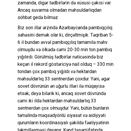
zamanda, digər tədbirlərin də xüsusi çəkisi var.
Ancaq suvarma olmadan məhsuldarlıqdan
söhbət gedə bilməz.
Biz son illər ərzində Azərbaycanda pambıqçılıq
sahəsini demək olar ki, dirçəltmişik. Təqribən 5-
6 il bundan əvvəl pambıqçılıq tamamilə məhv
olmuşdu və ölkədə cəmi 20-30 min ton pambıq
yığılırdı. Görülmüş tədbirlər nəticəsində biz
keçən il rekord göstəriciyə nail olduq – 330 min
tondan çox pambıq yığıldı və hektardan
məhsuldarlıq 33 sentnerdən çoxdur. Yəni, əgər
sovet dövrünün ən uğurlu illəri ilə müqayisə
etsək, deyə bilərik ki, ancaq sovet dövründə
cəmi iki ildə hektardan məhsuldarlıq 33
sentnerdən çox olmuşdur. Yəni, bütün bunların
təməlində məqsədyönlü siyasət və aidiyyəti
qurumların koordinasiyalı şəkildə fəaliyyətinin
təkmilləşməsi dayanır. Kənd təsərrüfatında