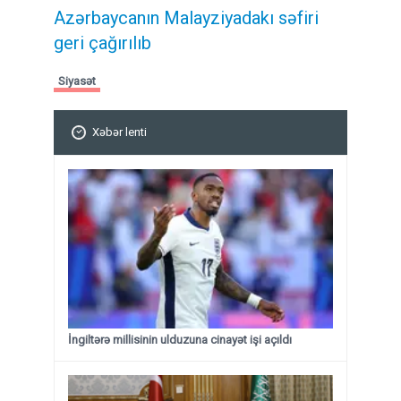
Azərbaycanın Malayziyadakı səfiri
geri çağırılıb
Siyasət
Xəbər lenti
İngiltərə millisinin ulduzuna cinayət işi açıldı