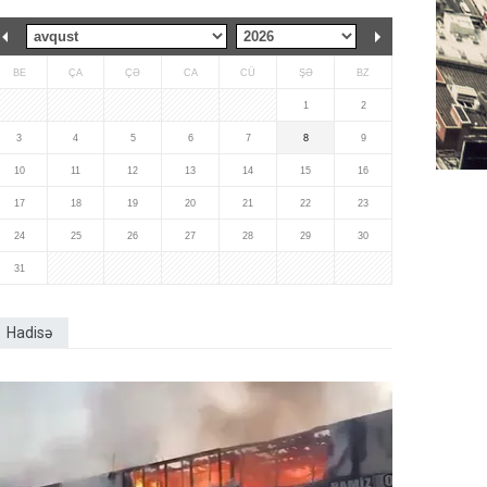
BE
ÇA
ÇƏ
CA
CÜ
ŞƏ
BZ
1
2
3
4
5
6
7
8
9
10
11
12
13
14
15
16
17
18
19
20
21
22
23
24
25
26
27
28
29
30
31
Hadisə