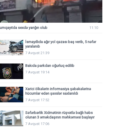
umqayıtda sexdə yanğın olub
11:10
İsmayıllıda ağır yol qəzası baş verib, 5 nəfər
yaralanıb
7 Avqust 21:39
Bakıda parkdan oğurluq edilib
7 Avqust 19:14
Xarici ölkələrin informasiya şəbəkələrinə
hücumlar edən şəxslər saxlanıldı
7 Avqust 17:52
Səfərbərlik Xidmətinin rüşvətlə bağlı həbs
olunan 3 əməkdaşının məhkəməsi başlayır
7 Avqust 17:06