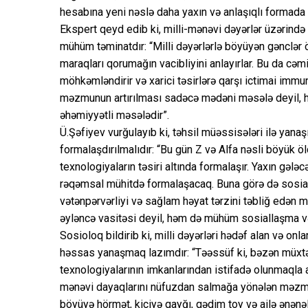
hesabına yeni nəslə daha yaxın və anlaşıqlı formada t
Ekspert qeyd edib ki, milli-mənəvi dəyərlər üzərində
mühüm təminatdır: “Milli dəyərlərlə böyüyən gənclər öz 
maraqları qorumağın vacibliyini anlayırlar. Bu da cəmiyy
möhkəmləndirir və xarici təsirlərə qarşı ictimai immu
məzmunun artırılması sadəcə mədəni məsələ deyil, hə
əhəmiyyətli məsələdir”.
Ü.Şəfiyev vurğulayıb ki, təhsil müəssisələri ilə yan
formalaşdırılmalıdır: “Bu gün Z və Alfa nəsli böyük 
texnologiyaların təsiri altında formalaşır. Yaxın gə
rəqəmsal mühitdə formalaşacaq. Buna görə də sosial ş
vətənpərvərliyi və sağlam həyat tərzini təbliğ edən mə
əyləncə vasitəsi deyil, həm də mühüm sosiallaşma və 
Sosioloq bildirib ki, milli dəyərləri hədəf alan və o
həssas yanaşmaq lazımdır: “Təəssüf ki, bəzən müxtəli
texnologiyalarının imkanlarından istifadə olunmaqla ai
mənəvi dayaqlarını nüfuzdan salmağa yönələn məzmunlar
böyüyə hörmət, kiçiyə qayğı, qədim toy və ailə ənənələ