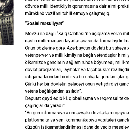
dövrdə milli identikliyin qorunmasına dair elmi-prak
mürəkkəb vəzifəni təhlil etməyə çalışmışıq.
“Sosial məsuliyyət”
Mövzu ilə bağlı “Xalq Cəbhəsi”nə açıqlama verən mil
nəslin milli-mənəvi dəyərlər əsasında formalaşdırılmas
Onun sözlərinə görə, Azərbaycan dövləti bu sahəyə xü
vətənpərvər və milli kimliyinə bağlı vətəndaşlar kimi y
ölkəmizdə gənclərin sağlam ruhda böyüməsi, milli-m
dövlət proqramları, layihələr və təşəbbüslər reallaşdır
istiqamətlərindən biridir və bu sahədə görülən işlər
Çünki hər bir dövlətin gələcəyi onun yetişdirdiyi gə
vətənə bağlılığından asılıdır”.
Deputat qeyd edib ki, qloballaşma və rəqəmsal texnolo
çağırışlar da yaradır:
“Bu gün informasiya axını əvvəlki dövrlərlə müqayisə
platformalar və yeni kommunikasiya vasitələri gənclər
düzgün istiqamətləndirilməsi daha da vacib məsələyə 