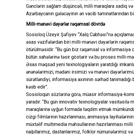
Gənclərin sağlam düşüncəli, milli maraqlara sadiq v
Azərbaycanın gələcəyinin ən vacib təminatlarından bir
Milli-mənəvi dəyərlər rəqəmsal dövrdə
Sosioloq Üzeyir Şəfiyev “Xalq Cəbhəsi”nə açıqlaması
əsas vəzifələrdən biri milli-mənəvi dəyərlərin rəqəm
ötürülməsidir: “Bu gün biz rəqəmsal və informasiya 
bütün sahələrinə təsir göstərir və bu proses milli-mə
Əsas məqsəd yeni texnologiyaların yaratdığı imkanlar
ənənələrimizi, mədəni irsimizi və mənəvi dəyərlərimi
sürətləndiyi, informasiya axınının sərhəd tanımadığı b
kəsb edir”.
Sosioloqun sözlərinə görə, müasir informasiya-komm
yaradır: “Bu gün innovativ texnologiyalar vasitəsilə m
maraqlarına uyğun formada təqdim etmək mümkündür.
cizgi filmlərinin hazırlanması, animasiya layihələrini
müxtəlif multimedia məhsullarının hazırlanması milli 
nağıllarımız, dastanlarımız, folklor nümunələrimiz və