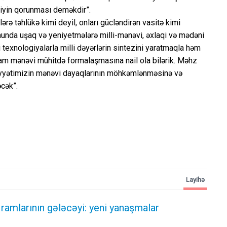
liyin qorunması deməkdir”.
lərə təhlükə kimi deyil, onları gücləndirən vasitə kimi
onunda uşaq və yeniyetmələrə milli-mənəvi, əxlaqi və mədəni
i texnologiyalarla milli dəyərlərin sintezini yaratmaqla həm
ğlam mənəvi mühitdə formalaşmasına nail ola bilərik. Məhz
iyyətimizin mənəvi dayaqlarının möhkəmlənməsinə və
əcək”.
Layihə
ramlarının gələcəyi: yeni yanaşmalar