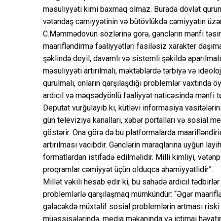
məsuliyyəti kimi baxmaq olmaz. Burada dövlət qurumla
vətəndaş cəmiyyətinin və bütövlükdə cəmiyyətin üzə
C.Məmmədovun sözlərinə görə, gənclərin mənfi təsi
maarifləndirmə fəaliyyətləri fasiləsiz xarakter daşıma
şəklində deyil, davamlı və sistemli şəkildə aparılmalı
məsuliyyəti artırılmalı, məktəblərdə tərbiyə və ideoloj
qurulmalı, onların qarşılaşdığı problemlər vaxtında öyr
ardıcıl və məqsədyönlü fəaliyyət nəticəsində mənfi 
Deputat vurğulayıb ki, kütləvi informasiya vasitələri
gün televiziya kanalları, xəbər portalları və sosial m
göstərir. Ona görə də bu platformalarda maarifləndir
artırılması vacibdir. Gənclərin maraqlarına uyğun layi
formatlardan istifadə edilməlidir. Milli kimliyi, vətən
proqramlar cəmiyyət üçün olduqca əhəmiyyətlidir”.
Millət vəkili hesab edir ki, bu sahədə ardıcıl tədbirl
problemlərlə qarşılaşmaq mümkündür: “Əgər maariflən
gələcəkdə müxtəlif sosial problemlərin artması riski 
müəssisələrində, media məkanında və ictimai həyatın 