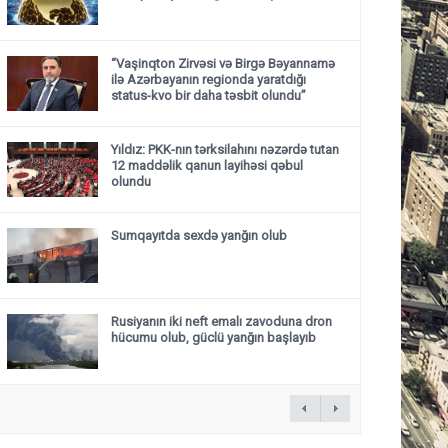
“Vaşinqton Zirvəsi və Birgə Bəyannamə
ilə Azərbayanın regionda yaratdığı
status-kvo bir daha təsbit olundu”
Yıldız: PKK-nın tərksilahını nəzərdə tutan
12 maddəlik qanun layihəsi qəbul
olundu ​​​​​​​
Sumqayıtda sexdə yanğın olub
Rusiyanın iki neft emalı zavoduna dron
hücumu olub, güclü yanğın başlayıb