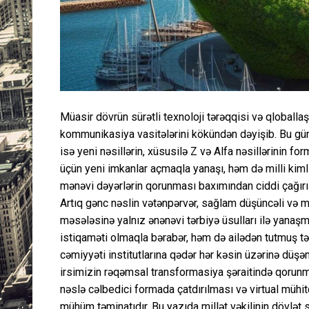
Müasir dövrün sürətli texnoloji tərəqqisi və qloball
kommunikasiya vasitələrini kökündən dəyişib. Bu gün
isə yeni nəsillərin, xüsusilə Z və Alfa nəsillərinin fo
üçün yeni imkanlar açmaqla yanaşı, həm də milli kimli
mənəvi dəyərlərin qorunması baxımından ciddi çağırış
Artıq gənc nəslin vətənpərvər, sağlam düşüncəli və mi
məsələsinə yalnız ənənəvi tərbiyə üsulları ilə yanaşm
istiqaməti olmaqla bərabər, həm də ailədən tutmuş t
cəmiyyəti institutlarına qədər hər kəsin üzərinə düşə
irsimizin rəqəmsal transformasiya şəraitində qorunma
nəslə cəlbedici formada çatdırılması və virtual müh
mühüm təminatıdır. Bu yazıda millət vəkilinin dövlət 