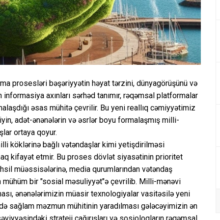
aşma prosesləri bəşəriyyətin həyat tərzini, dünyagörüşünü və
 informasiya axınları sərhəd tanımır, rəqəmsal platformalar
rmalaşdığı əsas mühitə çevrilir. Bu yeni reallıq cəmiyyətimiz
yin, adət-ənənələrin və əsrlər boyu formalaşmış milli-
lar ortaya qoyur.
lli köklərinə bağlı vətəndaşlar kimi yetişdirilməsi
aq kifayət etmir. Bu proses dövlət siyasətinin prioritet
əhsil müəssisələrinə, media qurumlarından vətəndaş
n mühüm bir "sosial məsuliyyət"ə çevrilib. Milli-mənəvi
sı, ənənələrimizin müasir texnologiyalar vasitəsilə yeni
itdə sağlam məzmun mühitinin yaradılması gələcəyimizin ən
səviyyəsindəki strateji çağırışları və sosioloqların rəqəmsal