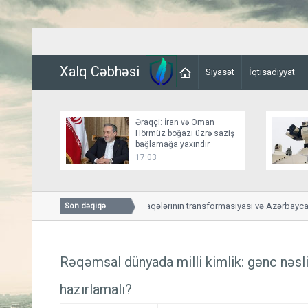
Xalq Cəbhəsi
Siyasət
İqtisadiyyat
Əraqçi: İran və Oman
Hörmüz boğazı üzrə saziş
bağlamağa yaxındır
17:03
ABŞ-Azərbaycan əlaqələrinin transformasiyası və Azərbaycanla E
Son dəqiqə
yeni mərhələsi
Rəqəmsal dünyada milli kimlik: gənc nəsl
hazırlamalı?