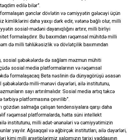
əqdim edilə bilər”.
 formalaşan gənclər dövlətin və cəmiyyətin gələcəyi üçün
kimliklərini daha yaxşı dərk edir, vətənə bağlı olur, milli
ətin sosial-mədəni dayanıqlığını artırır, milli birliyi
nitet formalaşdırır. Bu baxımdan rəqəmsal mühitdə milli
m də milli təhlükəsizlik və dövlətçilik baxımından
aşı, sosial şəbəkələrdə də sağlam məzmun mühiti
ölçüdə sosial media platformalarının və rəqəmsal
ləcəkdə formalaşacaq Beta nəslinin də dünyagörüşü əsasən
əbəkələrdə milli-mənəvi dəyərləri, ailə institutunu,
zmunların sayı artırılmalıdır. Sosial media artıq təkcə
tərbiyə platformasına çevrilib”.
nları gözdən salmağa çalışan tendensiyalara qarşı daha
f rəqəmsal platformalarda, hətta süni intellekt
lə institutunu, milli adət-ənənələri və cəmiyyətimizin
 yayılır. Ağsaqqal və ağbirçək institutları, ailə dəyərləri,
ri kimi milli arxetiplərimiz xalqımızın tarixi yaddaşının