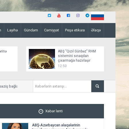
n
Layihə
Gündəm
Cəmiyyət
Peşə etikası
Əlaqə
ərinə
ABŞ "Qızıl Günbəz" RHM
sistemini sınaqdan
çıxarmağa hazırlaşır
12:50
 bağlamağa yaxındır
“Sülh sənədinin paraflanması 
Xəbər lenti
ABŞ-Azərbaycan əlaqələrinin