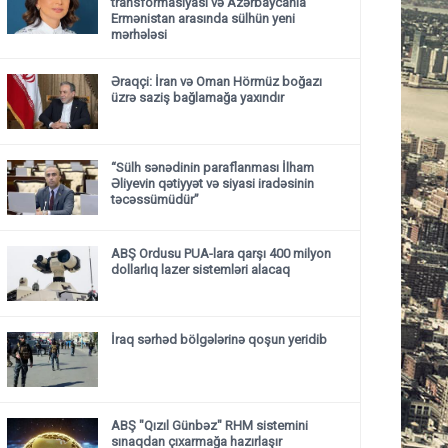
transformasiyası və Azərbaycanla
Ermənistan arasında sülhün yeni
mərhələsi
Əraqçi: İran və Oman Hörmüz boğazı
üzrə saziş bağlamağa yaxındır
“Sülh sənədinin paraflanması İlham
Əliyevin qətiyyət və siyasi iradəsinin
təcəssümüdür”
ABŞ Ordusu PUA-lara qarşı 400 milyon
dollarlıq lazer sistemləri alacaq
İraq sərhəd bölgələrinə qoşun yeridib
ABŞ "Qızıl Günbəz" RHM sistemini
sınaqdan çıxarmağa hazırlaşır