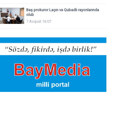
Baş prokuror Laçın və Qubadlı rayonlarında
olub
7 Avqust 16:07