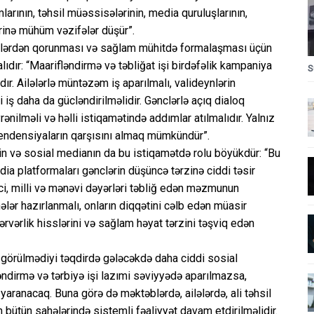
rının, təhsil müəssisələrinin, media quruluşlarının,
rinə mühüm vəzifələr düşür”.
rlərdən qorunması və sağlam mühitdə formalaşması üçün
lıdır: “Maarifləndirmə və təbliğat işi birdəfəlik kampaniya
S
dır. Ailələrlə müntəzəm iş aparılmalı, valideynlərin
i iş daha da gücləndirilməlidir. Gənclərlə açıq dialoq
ənilməli və həlli istiqamətində addımlar atılmalıdır. Yalnız
tendensiyaların qarşısını almaq mümkündür”.
nin və sosial medianın da bu istiqamətdə rolu böyükdür: “Bu
edia platformaları gənclərin düşüncə tərzinə ciddi təsir
ici, milli və mənəvi dəyərləri təbliğ edən məzmunun
hələr hazırlanmalı, onların diqqətini cəlb edən müasir
pərvərlik hisslərini və sağlam həyat tərzini təşviq edən
ər görülmədiyi təqdirdə gələcəkdə daha ciddi sosial
dirmə və tərbiyə işi lazımi səviyyədə aparılmazsa,
yaranacaq. Buna görə də məktəblərdə, ailələrdə, ali təhsil
bütün sahələrində sistemli fəaliyyət davam etdirilməlidir.