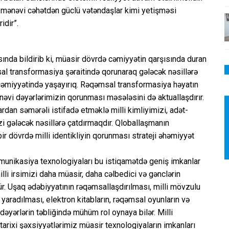
ə mənəvi cəhətdən güclü vətəndaşlar kimi yetişməsi
idir”.
nda bildirib ki, müasir dövrdə cəmiyyətin qarşısında duran
sal transformasiya şəraitində qorunaraq gələcək nəsillərə
cəmiyyətində yaşayırıq. Rəqəmsal transformasiya həyatın
nəvi dəyərlərimizin qorunması məsələsini də aktuallaşdırır.
dan səmərəli istifadə etməklə milli kimliyimizi, adət-
zi gələcək nəsillərə çatdırmaqdır. Qloballaşmanın
ir dövrdə milli identikliyin qorunması strateji əhəmiyyət
unikasiya texnologiyaları bu istiqamətdə geniş imkanlar
illi irsimizi daha müasir, daha cəlbedici və gənclərin
 Uşaq ədəbiyyatının rəqəmsallaşdırılması, milli mövzulu
n yaradılması, elektron kitabların, rəqəmsal oyunların və
dəyərlərin təbliğində mühüm rol oynaya bilər. Milli
 tarixi şəxsiyyətlərimiz müasir texnologiyaların imkanları