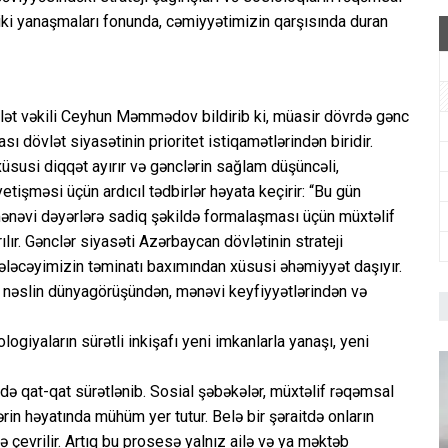
tiki yanaşmaları fonunda, cəmiyyətimizin qarşısında duran
lət vəkili Ceyhun Məmmədov bildirib ki, müasir dövrdə gənc
ı dövlət siyasətinin prioritet istiqamətlərindən biridir.
susi diqqət ayırır və gənclərin sağlam düşüncəli,
etişməsi üçün ardıcıl tədbirlər həyata keçirir: “Bu gün
ənəvi dəyərlərə sadiq şəkildə formalaşması üçün müxtəlif
ılır. Gənclər siyasəti Azərbaycan dövlətinin strateji
 gələcəyimizin təminatı baxımından xüsusi əhəmiyyət daşıyır.
nc nəslin dünyagörüşündən, mənəvi keyfiyyətlərindən və
giyaların sürətli inkişafı yeni imkanlarla yanaşı, yeni
də qat-qat sürətlənib. Sosial şəbəkələr, müxtəlif rəqəmsal
in həyatında mühüm yer tutur. Belə bir şəraitdə onların
çevrilir. Artıq bu prosesə yalnız ailə və ya məktəb