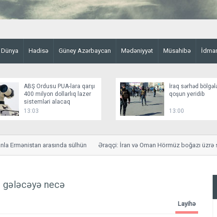
Dünya
Hadisə
Güney Azərbaycan
Mədəniyyət
Müsahibə
İdma
ABŞ Ordusu PUA-lara qarşı
İraq sərhəd bölgəl
400 milyon dollarlıq lazer
qoşun yeridib
sistemləri alacaq
13:03
13:00
rmənistan arasında sülhün
Əraqçi: İran və Oman Hörmüz boğazı üzrə saziş
i gələcəyə necə
Layihə