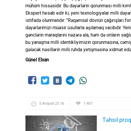
mühüm hissəsidir. Bu dəyərlərin qorunması milli kim
Ekspert hesab edir ki, yeni texnologiyalar milli dəyər
istifadə olunmalıdır: "Rəqəmsal dövrün çağırışları f
dəyərlərimizi müasir üsullarla aşılamaq vacibdir. Yen
gənclərin maraqlarını nəzərə ala, həm də onların sa
bu yanaşma milli identikliyimizin qorunmasına, cəm
gələcək nəsillərin milli ruhda yetişməsinə xidmət ed
Günel Elxan
5 Avqust 23:16
1 407
Təhsil proq