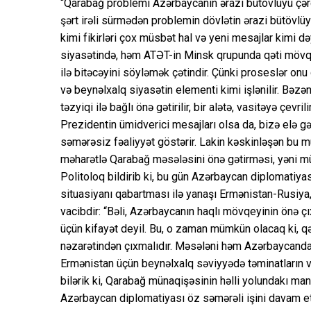
“Qarabağ problemi Azərbaycanın ərazi bütövlüyü çərçi
şərt irəli sürmədən problemin dövlətin ərazi bütövlüyü
kimi fikirləri çox müsbət hal və yeni mesajlar kimi də
siyasətində, həm ATƏT-in Minsk qrupunda qəti mövqe 
ilə bitəcəyini söyləmək çətindir. Çünki proseslər on
və beynəlxalq siyasətin elementi kimi işlənilir. Bəzə
təzyiqi ilə bağlı önə gətirilir, bir alətə, vasitəyə çevril
Prezidentin ümidverici mesajları olsa da, bizə elə gə
səmərəsiz fəaliyyət göstərir. Lakin kəskinləşən bu 
məharətlə Qarabağ məsələsini önə gətirməsi, yəni mü
Politoloq bildirib ki, bu gün Azərbaycan diplomatiyas
situasiyanı qabartması ilə yanaşı Ermənistan-Rusiy
vacibdir: “Bəli, Azərbaycanın haqlı mövqeyinin önə ç
üçün kifayət deyil. Bu, o zaman mümkün olacaq ki, qə
nəzarətindən çıxmalıdır. Məsələni həm Azərbaycand
Ermənistan üçün beynəlxalq səviyyədə təminatların 
bilərik ki, Qarabağ münaqişəsinin həlli yolundakı mani
Azərbaycan diplomatiyası öz səmərəli işini davam etd