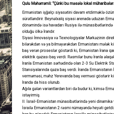
Qulu Məhərrəmli: “Çünki bu məsələ lokal müharibələr
Ermənistan işğalçı siyasətini davam etdirməklə özün
sürətləndirir. Beynəlxalq siyasi arenada uduzan Ermə
dönəmində isə havadarı Rusiya ilə münasibətlərində 
olduğu ölkə İrandır.
Siyasi İnnovasiya və Texnologiyalar Mərkəzinin dire
bilərəkdən və ya bilməyərəkdən Ermənistanı mələk ki
baş verən proseslər göstərdi ki, Ermənistan İrana qar
elektrik qəzası baş verdi. Rəsmilər bunu İranla əlaqə
İranla Ermənistan sərhədində olan 2-3 Su Elektrik St
Stansiyalarında qəza baş verdi. İranda Ermənistanın 
verməməsi, məhz Yerevanda baş verməsi göstərir ki,
İranda da hiss olunub.
Ağıla gələn variantlardan biri də budur ki, kimsə Erm
istəyirmiş.
II. İsrail-Ermənistan münasibətlərində yeni dinamika
İsrailə Ermənistanın 2 rəsmi nümayəndə heyəti getdi