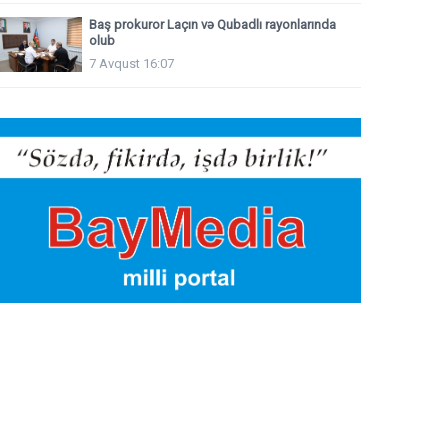
Baş prokuror Laçın və Qubadlı rayonlarında
olub
7 Avqust 16:07