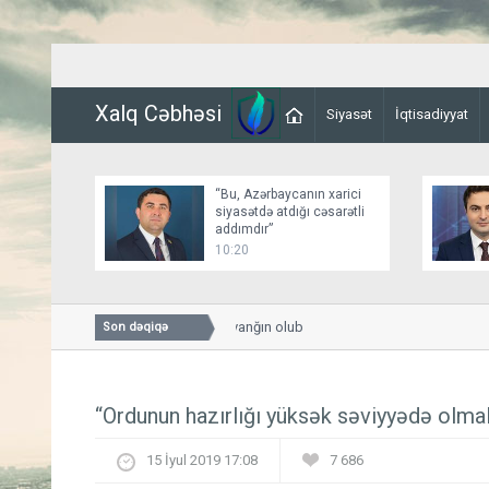
Xalq Cəbhəsi
Siyasət
İqtisadiyyat
“Bu, Azərbaycanın xarici
siyasətdə atdığı cəsarətli
addımdır”
10:20
Sumqayıtda sexdə yanğın olub
Son dəqiqə
“Ordunun hazırlığı yüksək səviyyədə olmal
15 İyul 2019 17:08
7 686