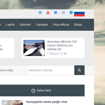
n
Layihə
Gündəm
Cəmiyyət
Peşə etikası
Əlaqə
Avstraliya ABŞ-dən 500
üz
milyon dollarlıq yeni
ini
raketlər alır
7 Avqust 13:48
 olub, güclü yanğın başlayıb
KİV: Ukrayna Qazaxıstan neft
öhdəlik götürüb
Xəbər lenti
Sumqayıtda sexdə yanğın olub