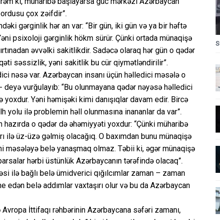
irəm ki, müharibə başlayarsa güc mərkəzi Azərbaycan
 ordusu çox zəifdir”.
dəki gərginlik hər an var: “Bir gün, iki gün və ya bir həftə
.Yəni psixoloji gərginlik hökm sürür. Çünki ortada münaqişə
S
rtınadan əvvəlki sakitlikdir. Sadəcə olaraq hər gün o qədər
ti səssizlik, yəni sakitlik bu cür qiymətləndirilir”.
ici nəsə var. Azərbaycan insanı üçün həlledici məsələ o
, - deyə vurğulayıb: “Bu olunmayana qədər nəyəsə həlledici
ə yoxdur. Yəni həmişəki kimi danışıqlar davam edir. Bircə
lh yolu ilə problemin həll olunmasına inananlar da var”.
nın hazırda o qədər də əhəmiyyəti yoxdur: “Çünki müharibə
arı ilə üz-üzə gəlmiş olacağıq. O baxımdan bunu münaqişə
əni məsələyə belə yanaşmaq olmaz. Təbii ki, əgər münaqişə
parsalar hərbi üstünlük Azərbaycanın tərəfində olacaq”.
əsi ilə bağlı belə ümidverici qığılcımlar zaman – zaman
ne edən belə addımlar vaxtaşırı olur və bu da Azərbaycan
 Avropa İttifaqı rəhbərinin Azərbaycana səfəri zamanı,