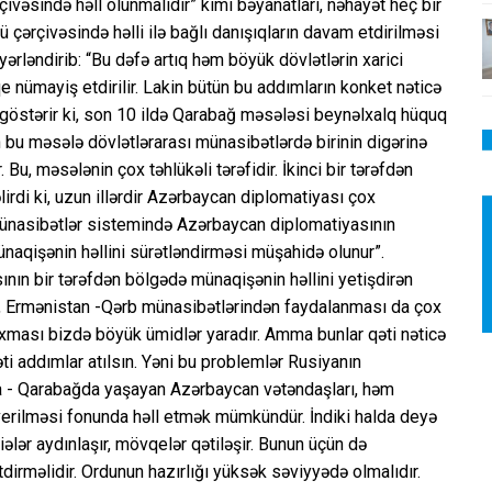
vəsində həll olunmalıdır” kimi bəyanatları, nəhayət heç bir
 çərçivəsində həlli ilə bağlı danışıqların davam etdirilməsi
yərləndirib: “Bu dəfə artıq həm böyük dövlətlərin xarici
nümayiş etdirilir. Lakin bütün bu addımların konket nəticə
u göstərir ki, son 10 ildə Qarabağ məsələsi beynəlxalq hüquq
n bu məsələ dövlətlərarası münasibətlərdə birinin digərinə
ir. Bu, məsələnin çox təhlükəli tərəfidir. İkinci bir tərəfdən
lirdi ki, uzun illərdir Azərbaycan diplomatiyası çox
münasibətlər sistemində Azərbaycan diplomatiyasının
naqişənin həllini sürətləndirməsi müşahidə olunur”.
ının bir tərəfdən bölgədə münaqişənin həllini yetişdirən
a, Ermənistan -Qərb münasibətlərindən faydalanması da çox
ıxması bizdə böyük ümidlər yaradır. Amma bunlar qəti nəticə
ti addımlar atılsın. Yəni bu problemlər Rusiyanın
a - Qarabağda yaşayan Azərbaycan vətəndaşları, həm
verilməsi fonunda həll etmək mümkündür. İndiki halda deyə
ələr aydınlaşır, mövqelər qətiləşir. Bunun üçün də
irməlidir. Ordunun hazırlığı yüksək səviyyədə olmalıdır.