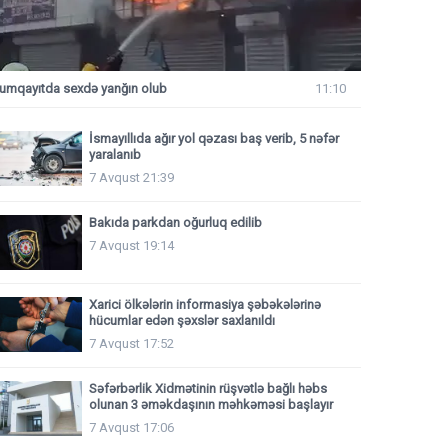
umqayıtda sexdə yanğın olub
11:10
İsmayıllıda ağır yol qəzası baş verib, 5 nəfər
yaralanıb
7 Avqust 21:39
Bakıda parkdan oğurluq edilib
7 Avqust 19:14
Xarici ölkələrin informasiya şəbəkələrinə
hücumlar edən şəxslər saxlanıldı
7 Avqust 17:52
Səfərbərlik Xidmətinin rüşvətlə bağlı həbs
olunan 3 əməkdaşının məhkəməsi başlayır
7 Avqust 17:06