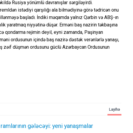
ildə Rusiya yönümlü davranışlar sərgiləyirdi.
emldən istədiyi qarşılığı ala bilmədiyinə görə tədricən onu
yillənməyə başladı. İndiki məqamda yalnız Qərbin və ABŞ-ın
ik yaratmaq niyyətinə düşər. Erməni baş nazirin təkbaşına
əcə qondarma rejimin deyil, eyni zamanda, Paşinyan
rməni ordusunun içində baş nazirə dəstək verənlərlə yanaşı,
nmış zəif düşmən ordusunu güclü Azərbaycan Ordusunun
Layihə
ramlarının gələcəyi: yeni yanaşmalar