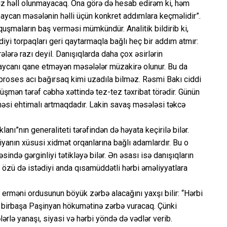
ız həll olunmayacaq. Ona görə də hesab edirəm ki, həm
aycan məsələnin həlli üçün konkret addımlara keçməlidir”.
quşmaların baş verməsi mümkündür. Analitik bildirib ki,
iyi torpaqları geri qaytarmaqla bağlı heç bir addım atmır:
ərə razı deyil. Danışıqlarda daha çox əsirlərin
baycanı qane etməyən məsələlər müzakirə olunur. Bu da
oses acı bağırsaq kimi uzadıla bilməz. Rəsmi Bakı ciddi
üşmən tərəf cəbhə xəttində tez-tez təxribat törədir. Günün
məsi ehtimalı artmaqdadır. Lakin savaş məsələsi təkcə
nı”nın generaliteti tərəfindən də həyata keçirilə bilər.
yanın xüsusi xidmət orqanlarına bağlı adamlardır. Bu o
ndə gərginliyi tətikləyə bilər. Ən əsası isə danışıqların
 özü də istədiyi anda qısamüddətli hərbi əməliyyatlara
 erməni ordusunun böyük zərbə alacağını yaxşı bilir: “Hərbi
yü birbaşa Paşinyan hökumətinə zərbə vuracaq. Çünki
ərlə yanaşı, siyasi və hərbi yöndə də vədlər verib.