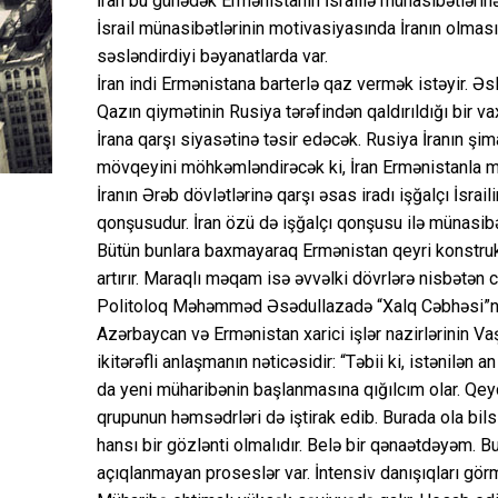
İran bu günədək Ermənistanın İsraillə münasibətləri
İsrail münasibətlərinin motivasiyasında İranın olması
səsləndirdiyi bəyanatlarda var.
İran indi Ermənistana barterlə qaz vermək istəyir. Ə
Qazın qiymətinin Rusiya tərəfindən qaldırıldığı bir 
İrana qarşı siyasətinə təsir edəcək. Rusiya İranın şim
mövqeyini möhkəmləndirəcək ki, İran Ermənistanla mün
İranın Ərəb dövlətlərinə qarşı əsas iradı işğalçı İsrail
qonşusudur. İran özü də işğalçı qonşusu ilə münasibə
Bütün bunlara baxmayaraq Ermənistan qeyri konstruk
artırır. Maraqlı məqam isə əvvəlki dövrlərə nisbətən c
Politoloq Məhəmməd Əsədullazadə “Xalq Cəbhəsi”nə 
Azərbaycan və Ermənistan xarici işlər nazirlərinin V
ikitərəfli anlaşmanın nəticəsidir: “Təbii ki, istənilən
da yeni müharibənin başlanmasına qığılcım olar. Qey
qrupunun həmsədrləri də iştirak edib. Burada ola bil
hansı bir gözlənti olmalıdır. Belə bir qənaətdəyəm. B
açıqlanmayan proseslər var. İntensiv danışıqları gö