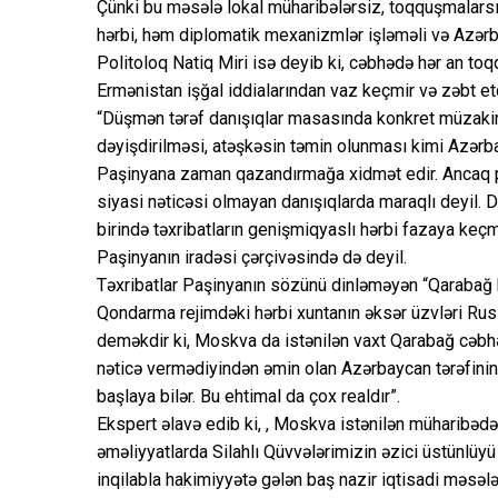
Çünki bu məsələ lokal müharibələrsiz, toqquşmalars
hərbi, həm diplomatik mexanizmlər işləməli və Azərb
Politoloq Natiq Miri isə deyib ki, cəbhədə hər an toq
Ermənistan işğal iddialarından vaz keçmir və zəbt etd
“Düşmən tərəf danışıqlar masasında konkret müzakirəl
dəyişdirilməsi, atəşkəsin təmin olunması kimi Azər
Paşinyana zaman qazandırmağa xidmət edir. Ancaq pr
siyasi nəticəsi olmayan danışıqlarda maraqlı deyil. D
birində təxribatların genişmiqyaslı hərbi fazaya keç
Paşinyanın iradəsi çərçivəsində də deyil.
Təxribatlar Paşinyanın sözünü dinləməyən “Qarabağ kla
Qondarma rejimdəki hərbi xuntanın əksər üzvləri Rusi
deməkdir ki, Moskva da istənilən vaxt Qarabağ cəbhəsi
nəticə vermədiyindən əmin olan Azərbaycan tərəfinin
başlaya bilər. Bu ehtimal da çox realdır”.
Ekspert əlavə edib ki, , Moskva istənilən müharibədə
əməliyyatlarda Silahlı Qüvvələrimizin əzici üstünlü
inqilabla hakimiyyətə gələn baş nazir iqtisadi məsələl