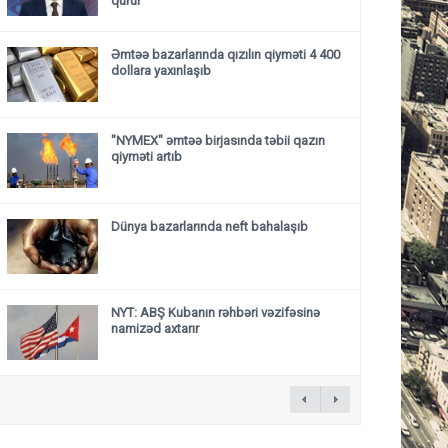
qurur”
Əmtəə bazarlarında qızılın qiyməti 4 400
dollara yaxınlaşıb
"NYMEX" əmtəə birjasında təbii qazın
qiyməti artıb
Dünya bazarlarında neft bahalaşıb
NYT: ABŞ Kubanın rəhbəri vəzifəsinə
namizəd axtarır