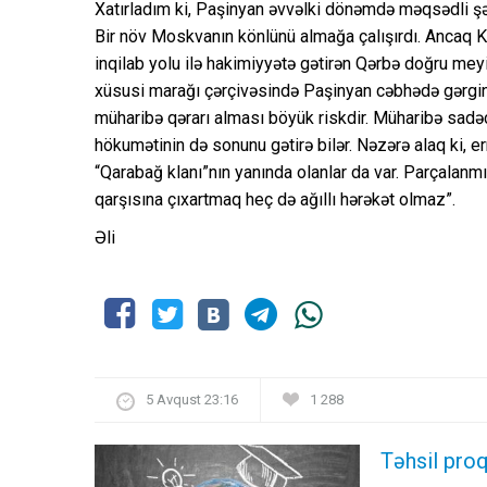
Xatırladım ki, Paşinyan əvvəlki dönəmdə məqsədli şək
Bir növ Moskvanın könlünü almağa çalışırdı. Ancaq Kr
inqilab yolu ilə hakimiyyətə gətirən Qərbə doğru me
xüsusi marağı çərçivəsində Paşinyan cəbhədə gərginl
müharibə qərarı alması böyük riskdir. Müharibə sad
hökumətinin də sonunu gətirə bilər. Nəzərə alaq ki, e
“Qarabağ klanı”nın yanında olanlar da var. Parçala
qarşısına çıxartmaq heç də ağıllı hərəkət olmaz”.
Əli
5 Avqust 23:16
1 288
Təhsil proq