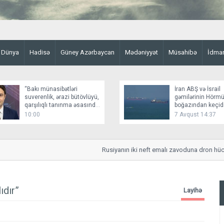
Dünya
Hadisə
Güney Azərbaycan
Mədəniyyət
Müsahibə
İdma
“Bakı münasibətləri
İran ABŞ və İsrail
suverenlik, ərazi bütövlüyü,
gəmilərinin Hörm
qarşılıqlı tanınma əsasında
boğazından keçid
qurur”
bağlayır
10:00
7 Avqust 14:37
Rusiyanın iki neft emalı zavoduna dron hücumu
ıdır”
Layihə