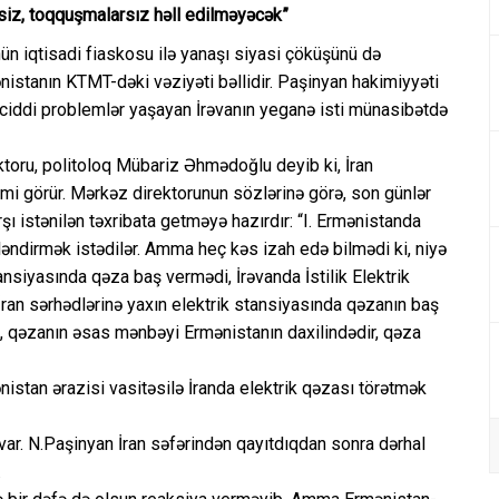
siz, toqquşmalarsız həll edilməyəcək”
ün iqtisadi fiaskosu ilə yanaşı siyasi çöküşünü də
nistanın KTMT-dəki vəziyəti bəllidir. Paşinyan hakimiyyəti
ciddi problemlər yaşayan İrəvanın yeganə isti münasibətdə
ktoru, politoloq Mübariz Əhmədoğlu deyib ki, İran
mi görür. Mərkəz direktorunun sözlərinə görə, son günlər
şı istənilən təxribata getməyə hazırdır: “I. Ermənistanda
ləndirmək istədilər. Amma heç kəs izah edə bilmədi ki, niyə
ansiyasında qəza baş vermədi, İrəvanda İstilik Elektrik
İran sərhədlərinə yaxın elektrik stansiyasında qəzanın baş
 qəzanın əsas mənbəyi Ermənistanın daxilindədir, qəza
ənistan ərazisi vasitəsilə İranda elektrik qəzası törətmək
 var. N.Paşinyan İran səfərindən qayıtdıqdan sonra dərhal
.