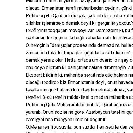
Müharibə ehtimalı yüksək səviyyədə qalır. Hesab ed
olacaq. Ermənistan tərəfi müharibədən çəkinir , çünki
Politoloq Əli Qənbərli diqqətə çatdırıb ki, cəbhə xəttin
silahlar işləmirsə o demək deyil ki, gərginlik yoxdur
tərəflərinin toqquşan mövqeyi var. Deməzdim ki, bu fı
cəbhədən toqquşma ilə bağlı xəbərlər gəlir ki, müvəqqə
O, həmçinin “danışıqlar prosesində deməzdim, həlled
zaman ola bilər ki, torpaqlar işğaldan azad olunsun”
demək yersiz olar. Hətta, ortada ümidverici bir şey d
onu deyə bilərəm ki, danışıqlar dalana dirənməyib, sü
Ekspert bildirib ki, müharibə şəraitində güc balansı
olacağı təqdirdə biz Ermənistanla deyil, onun havad
tərəflərinin güc balansı kimi təqdim etmək olmaz, y
tərəfləri 3-cü tərəfin müdaxiləsi olmadan müharibə a
Politoloq Qulu Məhərrəmli bildirib ki, Qarabağ məsəl
yaranıb. Onun sözlərinə görə, Azərbaycan tərəfini qa
cəmiyyətində müəyyən ümidlər doğurur.
Q.Məhərrəmli xüsusilə, son vaxtlar həmsədrlərdən və