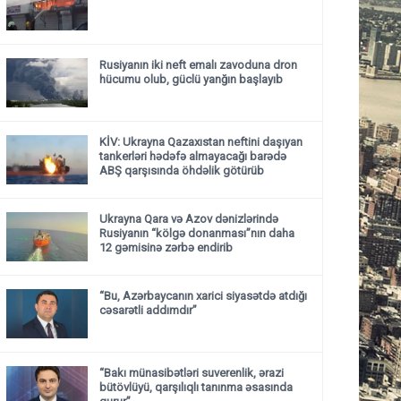
Rusiyanın iki neft emalı zavoduna dron
hücumu olub, güclü yanğın başlayıb
KİV: Ukrayna Qazaxıstan neftini daşıyan
tankerləri hədəfə almayacağı barədə
ABŞ qarşısında öhdəlik götürüb
Ukrayna Qara və Azov dənizlərində
Rusiyanın “kölgə donanması”nın daha
12 gəmisinə zərbə endirib
“Bu, Azərbaycanın xarici siyasətdə atdığı
cəsarətli addımdır”
“Bakı münasibətləri suverenlik, ərazi
bütövlüyü, qarşılıqlı tanınma əsasında