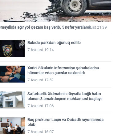
smayıllıda ağır yol qəzası baş verib, 5 nəfər yaralanıb
7 Avqust 21:39
Bakıda parkdan oğurluq edilib
7 Avqust 19:14
Xarici ölkələrin informasiya şəbəkələrinə
hücumlar edən şəxslər saxlanıldı
7 Avqust 17:52
Səfərbərlik Xidmətinin rüşvətlə bağlı həbs
olunan 3 əməkdaşının məhkəməsi başlayır
7 Avqust 17:06
Baş prokuror Laçın və Qubadlı rayonlarında
olub
7 Avqust 16:07