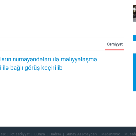
Cəmiyyət
ların nümayəndələri ilə maliyyələşmə
ilə bağlı görüş keçirilib
asət
İqtisadiyyat
Dünya
Hadisə
Güney Azərbaycan
Mədəniyyət
Müsah