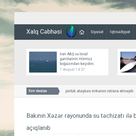
Xalq Cəbhəsi
Siyasət
İqtisadiyyat
İran ABŞ və İsrail
gəmilərinin Hörmüz
boğazından keçidini
bağlayır
7 Avqust 14:37
Bessent İranla 60 günlük atəşkəs imkanını istisna etməyib
Son dəqiqə
Bakının Xəzər rayonunda su təchizatı ilə b
açıqlanıb