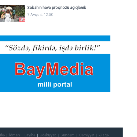
Sabahın hava proqnozu açıqlanıb
7 Avqust 12:50
ibə
İdman
Layihə
Ədəbiyyat
Gündəm
Cəmiyyət
Əlaqə