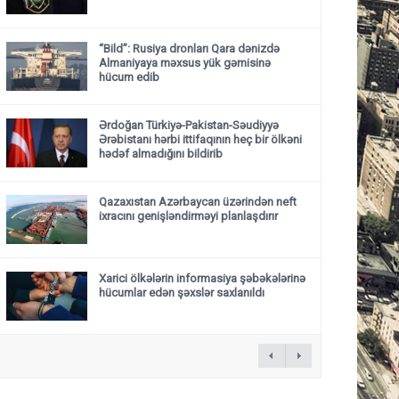
“Bild”: Rusiya dronları Qara dənizdə
Almaniyaya məxsus yük gəmisinə
hücum edib
Ərdoğan Türkiyə-Pakistan-Səudiyyə
Ərəbistanı hərbi ittifaqının heç bir ölkəni
hədəf almadığını bildirib
Qazaxıstan Azərbaycan üzərindən neft
ixracını genişləndirməyi planlaşdırır
Xarici ölkələrin informasiya şəbəkələrinə
hücumlar edən şəxslər saxlanıldı