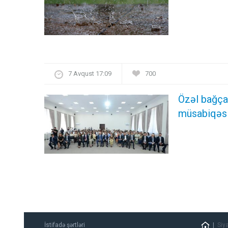
7 Avqust 17:09
700
Özəl bağça
müsabiqəsi 
İstifadə şərtləri
Siy