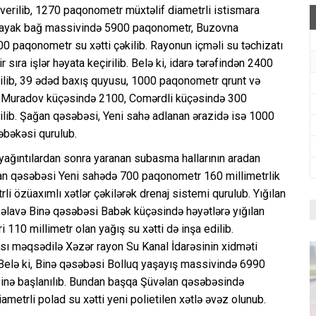
 verilib, 1270 paqonometr müxtəlif diametrli istismara
, Mayak bağ massivində 5900 paqonometr, Buzovna
 paqonometr su xətti çəkilib. Rayonun içməli su təchizatı
sıra işlər həyata keçirilib. Belə ki, idarə tərəfindən 2400
kilib, 39 ədəd baxış quyusu, 1000 paqonometr qrunt və
ar Muradov küçəsində 2100, Comərdli küçəsində 300
kilib. Şağan qəsəbəsi, Yeni sahə adlanan ərazidə isə 1000
əbəkəsi qurulub.
 yağıntılardan sonra yaranan subasma hallarının aradan
Şağan qəsəbəsi Yeni sahədə 700 paqonometr 160 millimetrlik
li özüaxımlı xətlər çəkilərək drenaj sistemi qurulub. Yığılan
an əlavə Binə qəsəbəsi Babək küçəsində həyətlərə yığılan
110 millimetr olan yağış su xətti də inşa edilib.
ması məqsədilə Xəzər rayon Su Kanal İdarəsinin xidməti
lir. Belə ki, Binə qəsəbəsi Bolluq yaşayış massivində 6990
sinə başlanılıb. Bundan başqa Şüvəlan qəsəbəsində
metrli polad su xətti yeni polietilen xətlə əvəz olunub.