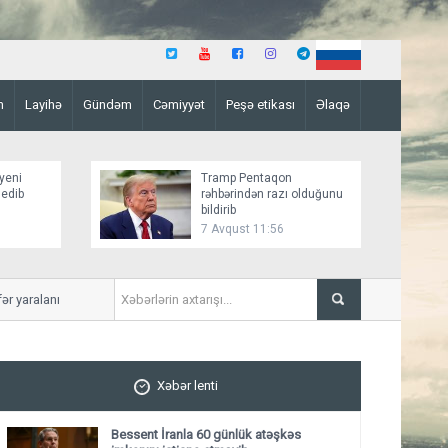
n
Layihə
Gündəm
Cəmiyyət
Peşə etikası
Əlaqə
yeni
Tramp Pentaqon
 edib
rəhbərindən razı olduğunu
bildirib
7 Avqust 11:56
 yaralanıb
Mirziyoyev və Tramp ikitər
ediblər
Xəbər lenti
Bessent İranla 60 günlük atəşkəs