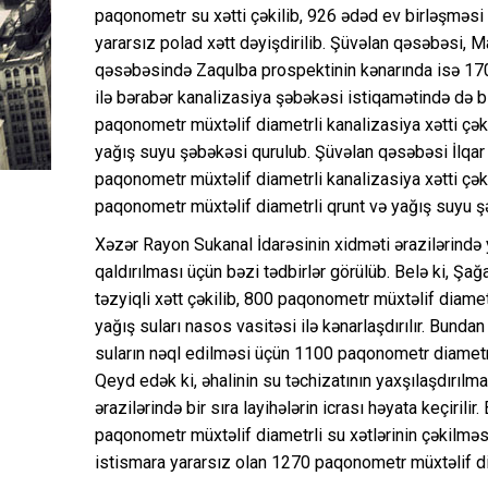
paqonometr su xətti çəkilib, 926 ədəd ev birləşməsi
yararsız polad xətt dəyişdirilib. Şüvəlan qəsəbəsi
qəsəbəsində Zaqulba prospektinin kənarında isə 1700
ilə bərabər kanalizasiya şəbəkəsi istiqamətində də bir 
paqonometr müxtəlif diametrli kanalizasiya xətti çə
yağış suyu şəbəkəsi qurulub. Şüvəlan qəsəbəsi İlq
paqonometr müxtəlif diametrli kanalizasiya xətti çə
paqonometr müxtəlif diametrli qrunt və yağış suyu ş
Xəzər Rayon Sukanal İdarəsinin xidməti ərazilərində
qaldırılması üçün bəzi tədbirlər görülüb. Belə ki, 
təzyiqli xətt çəkilib, 800 paqonometr müxtəlif diametr
yağış suları nasos vasitəsi ilə kənarlaşdırılır. Bund
suların nəql edilməsi üçün 1100 paqonometr diametri 
Qeyd edək ki, əhalinin su təchizatının yaxşılaşdırıl
ərazilərində bir sıra layihələrin icrası həyata keçiri
paqonometr müxtəlif diametrli su xətlərinin çəkilmə
istismara yararsız olan 1270 paqonometr müxtəlif dia