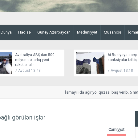
Dünya
Hadisə
Güney Azərbaycan
Mədəniyyət
Müsahibə
İdma
Avstraliya ABŞ-dən 500
Aİ Rusiyaya qarşı 
milyon dollarlıq yeni
sanksiyalar tətbiq
raketlər alır
7 Avqust 13:48
7 Avqust 13:18
İsmayıllıda ağır yol qəzası baş verib, 5 nəfər
ağlı görülən işlər
Cəmiyyət