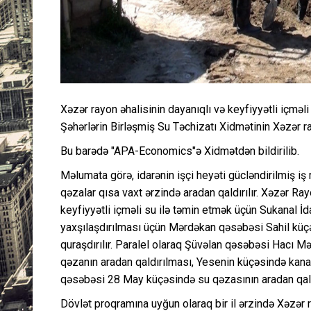
Xəzər rayon əhalisinin dayanıqlı və keyfiyyətli içməli 
Şəhərlərin Birləşmiş Su Təchizatı Xidmətinin Xəzər r
Bu barədə "APA-Economics"ə Xidmətdən bildirilib.
Məlumata görə, idarənin işçi heyəti gücləndirilmiş iş
qəzalar qısa vaxt ərzində aradan qaldırılır. Xəzər R
keyfiyyətli içməli su ilə təmin etmək üçün Sukanal İd
yaxşılaşdırılması üçün Mərdəkan qəsəbəsi Sahil küçə
quraşdırılır. Paralel olaraq Şüvəlan qəsəbəsi Hacı 
qəzanın aradan qaldırılması, Yesenin küçəsində kana
qəsəbəsi 28 May küçəsində su qəzasının aradan qaldı
Dövlət proqramına uyğun olaraq bir il ərzində Xəzər 