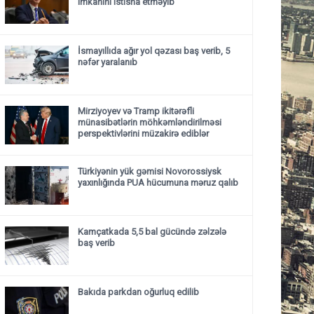
imkanını istisna etməyib
İsmayıllıda ağır yol qəzası baş verib, 5
nəfər yaralanıb
Mirziyoyev və Tramp ikitərəfli
münasibətlərin möhkəmləndirilməsi
perspektivlərini müzakirə ediblər
Türkiyənin yük gəmisi Novorossiysk
yaxınlığında PUA hücumuna məruz qalıb
Kamçatkada 5,5 bal gücündə zəlzələ
baş verib
Bakıda parkdan oğurluq edilib