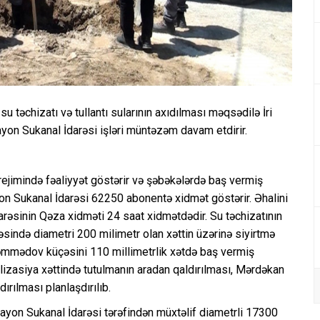
su təchizatı və tullantı sularının axıdılması məqsədilə İri
ayon Sukanal İdarəsi işləri müntəzəm davam etdirir.
 rejimində fəaliyyət göstərir və şəbəkələrdə baş vermiş
ayon Sukanal İdarəsi 62250 abonentə xidmət göstərir. Əhalini
arəsinin Qəza xidməti 24 saat xidmətdədir. Su təchizatının
sində diametri 200 milimetr olan xəttin üzərinə siyirtmə
Məmmədov küçəsini 110 millimetrlik xətdə baş vermiş
lizasiya xəttində tutulmanın aradan qaldırılması, Mərdəkan
rılması planlaşdırılıb.
rayon Sukanal İdarəsi tərəfindən müxtəlif diametrli 17300