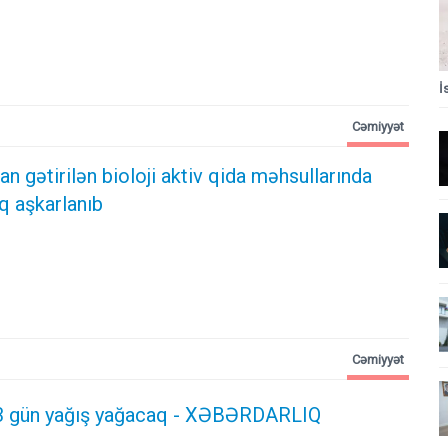
İ
Cəmiyyət
n gətirilən bioloji aktiv qida məhsullarında
q aşkarlanıb
Cəmiyyət
3 gün yağış yağacaq - XƏBƏRDARLIQ