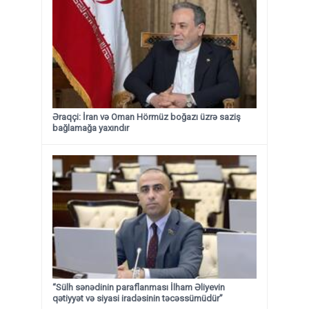
Əraqçi: İran və Oman Hörmüz boğazı üzrə saziş
bağlamağa yaxındır
“Sülh sənədinin paraflanması İlham Əliyevin
qətiyyət və siyasi iradəsinin təcəssümüdür”