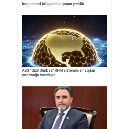
İraq sərhəd bölgələrinə qoşun yeridib
ABŞ "Qızıl Günbəz" RHM sistemini sınaqdan
çıxarmağa hazırlaşır