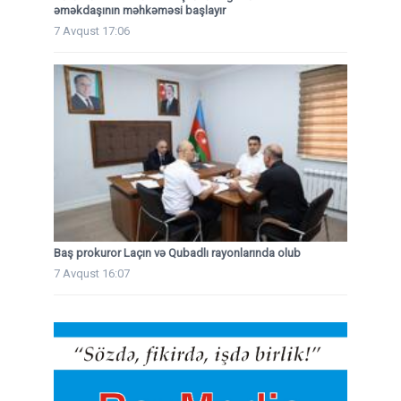
əməkdaşının məhkəməsi başlayır
7 Avqust 17:06
Baş prokuror Laçın və Qubadlı rayonlarında olub
7 Avqust 16:07