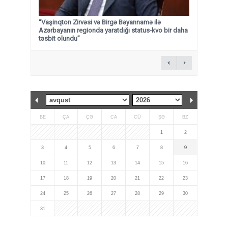
“Vaşinqton Zirvəsi və Birgə Bəyannamə ilə
Azərbayanın regionda yaratdığı status-kvo bir daha
təsbit olundu”
BE
ÇA
ÇƏ
CA
CÜ
ŞƏ
BZ
1
2
3
4
5
6
7
8
9
10
11
12
13
14
15
16
17
18
19
20
21
22
23
24
25
26
27
28
29
30
31