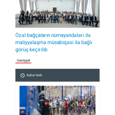
Özəl bağçaların nümayəndələri ilə
maliyyələşmə müsabiqəsi ilə bağlı
görüş keçirilib
Cəmiyyət
Xəbər lenti