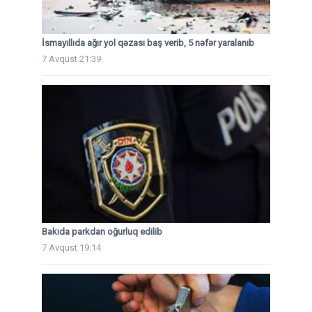
İsmayıllıda ağır yol qəzası baş verib, 5 nəfər yaralanıb
7 Avqust 21:39
Bakıda parkdan oğurluq edilib
7 Avqust 19:14