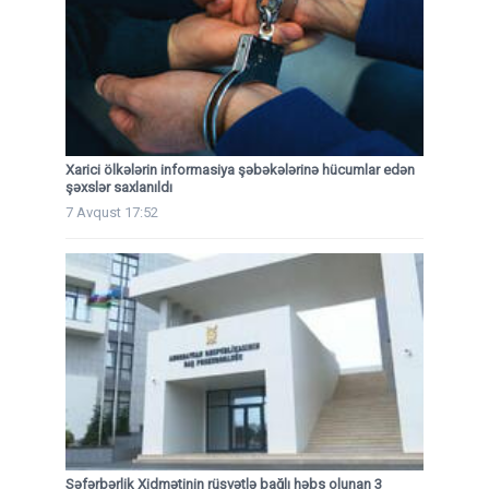
Xarici ölkələrin informasiya şəbəkələrinə hücumlar edən
şəxslər saxlanıldı
7 Avqust 17:52
Səfərbərlik Xidmətinin rüşvətlə bağlı həbs olunan 3