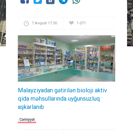
7 Avqust 17:50
1 071
Malayziyadan gətirilən bioloji aktiv
qida məhsullarında uyğunsuzluq
aşkarlanıb
Cəmiyyət