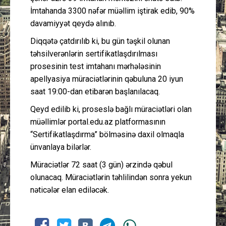
İmtahanda 3300 nəfər müəllim iştirak edib, 90%
davamiyyət qeydə alınıb.
Diqqətə çatdırılıb ki, bu gün təşkil olunan
təhsilverənlərin sertifikatlaşdırılması
prosesinin test imtahanı mərhələsinin
apellyasiya müraciətlərinin qəbuluna 20 iyun
saat 19:00-dan etibarən başlanılacaq.
Qeyd edilib ki, proseslə bağlı müraciətləri olan
müəllimlər portal.edu.az platformasının
“Sertifikatlaşdırma” bölməsinə daxil olmaqla
ünvanlaya bilərlər.
Müraciətlər 72 saat (3 gün) ərzində qəbul
olunacaq. Müraciətlərin təhlilindən sonra yekun
nəticələr elan ediləcək.