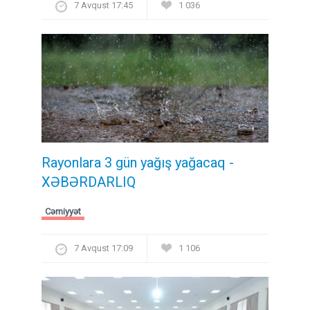
7 Avqust 17:45
1 036
Rayonlara 3 gün yağış yağacaq -
XƏBƏRDARLIQ
Cəmiyyət
7 Avqust 17:09
1 106