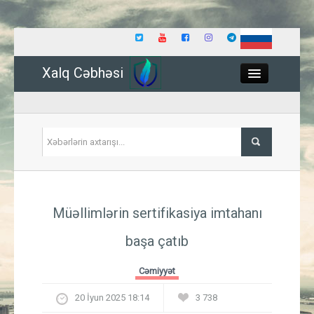
Xalq Cəbhəsi
Close
Siyasət
Müəllimlərin sertifikasiya imtahanı
İqtisadiyyat
başa çatıb
Dünya
Cəmiyyət
Hadisə
20 İyun 2025 18:14
3 738