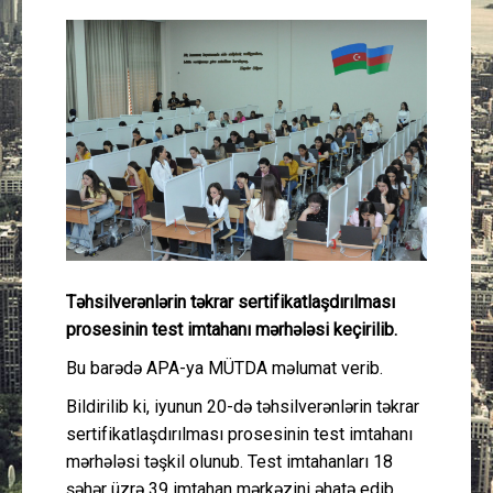
Güney Azərbaycan
Mədəniyyət
Müsahibə
İdman
Layihə
Təhsilverənlərin təkrar sertifikatlaşdırılması
Gündəm
prosesinin test imtahanı mərhələsi keçirilib.
Cəmiyyət
Bu barədə APA-ya MÜTDA məlumat verib.
Bildirilib ki, iyunun 20-də təhsilverənlərin təkrar
Peşə etikası
sertifikatlaşdırılması prosesinin test imtahanı
mərhələsi təşkil olunub. Test imtahanları 18
Əlaqə
şəhər üzrə 39 imtahan mərkəzini əhatə edib.