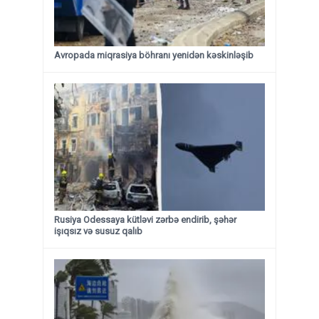
Avropada miqrasiya böhranı yenidən kəskinləşib
Rusiya Odessaya kütləvi zərbə endirib, şəhər
işıqsız və susuz qalıb