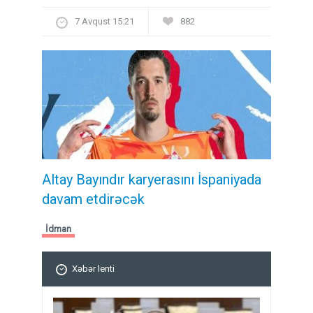
7 Avqust 15:21
882
Altay Bayındır karyerasını İspaniyada
davam etdirəcək
İdman
Xəbər lenti