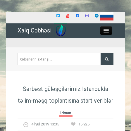
Xalq Cəbhəsi
Close
Siyasət
Sərbəst güləşçilərimiz İstanbulda
İqtisadiyyat
təlim-məşq toplantısına start veriblər
Dünya
İdman
Hadisə
4 İyul 2019 13:35
15 925