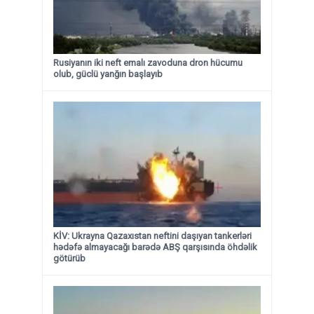
Rusiyanın iki neft emalı zavoduna dron hücumu
olub, güclü yanğın başlayıb
KİV: Ukrayna Qazaxıstan neftini daşıyan tankerləri
hədəfə almayacağı barədə ABŞ qarşısında öhdəlik
götürüb