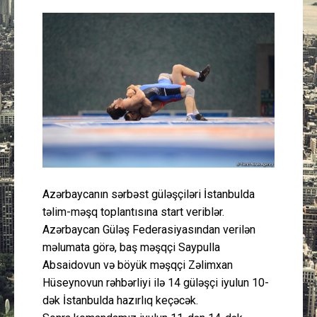
Güney Azərbaycan
Mədəniyyət
Müsahibə
İdman
Layihə
Azərbaycanın sərbəst güləşçiləri İstanbulda
Gündəm
təlim-məşq toplantısına start veriblər.
Azərbaycan Güləş Federasiyasından verilən
Cəmiyyət
məlumata görə, baş məşqçi Saypulla
Absaidovun və böyük məşqçi Zəlimxan
Peşə etikası
Hüseynovun rəhbərliyi ilə 14 güləşçi iyulun 10-
dək İstanbulda hazırlıq keçəcək.
Əlaqə