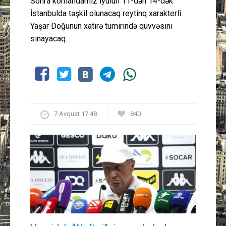
Sonra komandamız iyulun 11-dən 14-dək
İstanbulda təşkil olunacaq reytinq xarakterli
Yaşar Doğunun xatirə turnirində qüvvəsini
sınayacaq.
7 Avqust 17:48
840