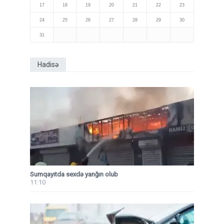
17
18
19
20
21
22
23
24
25
26
27
28
29
30
31
Hadisə
Sumqayıtda sexdə yanğın olub
11:10