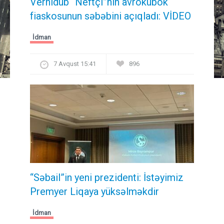
Vernidub “Neftçi”nin avrokubok
fiaskosunun səbəbini açıqladı: VİDEO
İdman
7 Avqust 15:41
896
“Səbail”in yeni prezidenti: İstəyimiz
Premyer Liqaya yüksəlməkdir
İdman