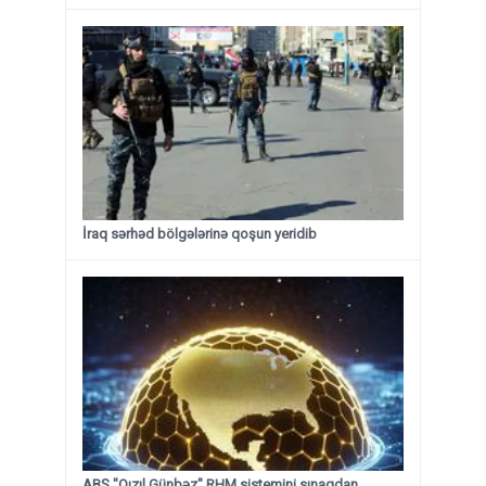
İraq sərhəd bölgələrinə qoşun yeridib
ABŞ "Qızıl Günbəz" RHM sistemini sınaqdan