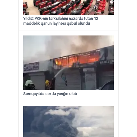
Yıldız: PKK-nın tərksilahını nəzərdə tutan 12
maddəlik qanun layihəsi qəbul olundu ​​​​​​​
Sumqayıtda sexdə yanğın olub