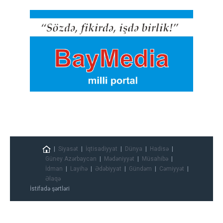
Siyasət
İqtisadiyyat
Dünya
Hadisə
Güney Azərbaycan
Mədəniyyət
Müsahibə
İdman
Layihə
Ədəbiyyat
Gündəm
Cəmiyyət
Əlaqə
İstifadə şərtləri