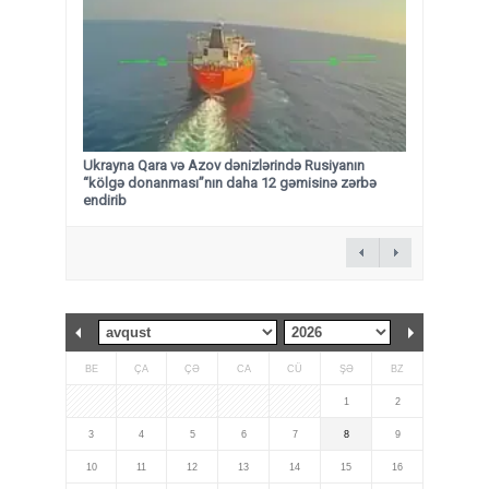
Ukrayna Qara və Azov dənizlərində Rusiyanın
“kölgə donanması”nın daha 12 gəmisinə zərbə
endirib
BE
ÇA
ÇƏ
CA
CÜ
ŞƏ
BZ
1
2
3
4
5
6
7
8
9
10
11
12
13
14
15
16