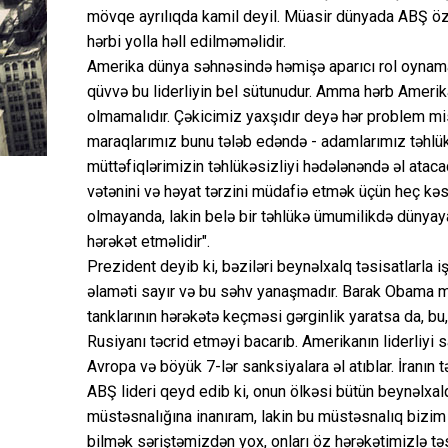
mövqe ayrılıqda kamil deyil. Müasir dünyada ABŞ özü
hərbi yolla həll edilməməlidir.
Amerika dünya səhnəsində həmişə aparıcı rol oynama
qüvvə bu liderliyin bel sütunudur. Amma hərb Amerika
olmamalıdır. Çəkicimiz yaxşıdır deyə hər problem mi
maraqlarımız bunu tələb edəndə - adamlarımız təhlü
müttəfiqlərimizin təhlükəsizliyi hədələnəndə əl ataca
vətənini və həyat tərzini müdafiə etmək üçün heç k
olmayanda, lakin belə bir təhlükə ümumilikdə dünyaya
hərəkət etməlidir".
Prezident deyib ki, bəziləri beynəlxalq təsisatlarla i
əlaməti sayır və bu səhv yanaşmadır. Barak Obama mi
tanklarının hərəkətə keçməsi gərginlik yaratsa da, bu
Rusiyanı təcrid etməyi bacarıb. Amerikanın liderliyi 
Avropa və böyük 7-lər sanksiyalara əl atıblar. İranın
ABŞ lideri qeyd edib ki, onun ölkəsi bütün beynəlxa
müstəsnalığına inanıram, lakin bu müstəsnalıq bizim
bilmək səriştəmizdən yox, onları öz hərəkətimizlə tə