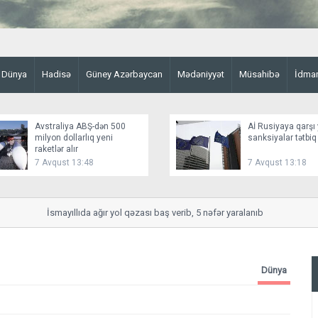
Dünya
Hadisə
Güney Azərbaycan
Mədəniyyət
Müsahibə
İdma
Avstraliya ABŞ-dən 500
Aİ Rusiyaya qarşı 
milyon dollarlıq yeni
sanksiyalar tətbiq
raketlər alır
7 Avqust 13:48
7 Avqust 13:18
İsmayıllıda ağır yol qəzası baş verib, 5 nəfər yaralanıb
Dünya