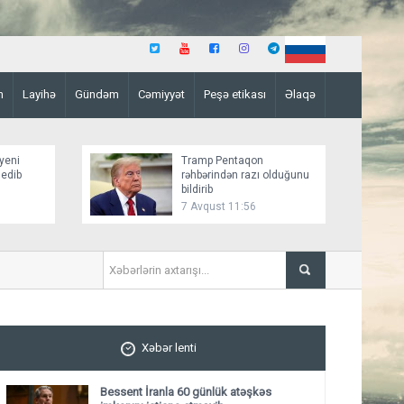
n
Layihə
Gündəm
Cəmiyyət
Peşə etikası
Əlaqə
yeni
Tramp Pentaqon
 edib
rəhbərindən razı olduğunu
bildirib
7 Avqust 11:56
Mirziyoyev və Tramp ikitərəfli münasibətlərin möhkə
ediblər
Xəbər lenti
Bessent İranla 60 günlük atəşkəs