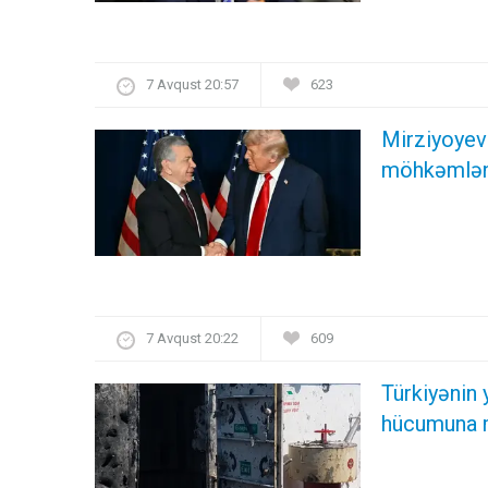
7 Avqust 20:57
623
Mirziyoyev 
möhkəmlənd
7 Avqust 20:22
609
Türkiyənin
hücumuna 