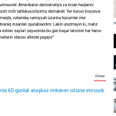
unmasıdır. Amerikanın demokratiya və insan haqlarını
zim milli təhlükəsizliyimiz deməkdir. Yer kürəsi boyunca
lmaqla, vətəndaş cəmiyyəti üzərinə hücumlar olur.
İ
ıraraq insanları qəzəbləndirir. Lakin unutmayın ki, məhz
 edilən səyləri sayəsində bu gün bəşər tarixinin hər hansı
lərin idarəsi altında yaşayır".
Dünya
nla 60 günlük atəşkəs imkanını istisna etməyib