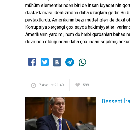
mühüm elementlərindən biri də insan ləyaqətinin qor
dəstəkləməsi idealizmdən daha uzaqlara gedir. Bu bi
paytaxtlarda, Amerikanın bəzi müttəfiqləri də daxil o
Korrupsiya xərçəngi çox sayda hakimiyyətləri varland
Amerikanın yardımı, həm də hərbi qurbanları bahasına
dövründə olduğundan daha çox insan seçilmiş hökumət
7 Avqust 21:40
588
Bessent İra