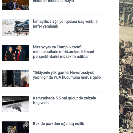
imkanını istisna etməyib
İsmayıllıda ağır yol qəzası baş verib, 5
nəfər yaralanıb
Mirziyoyev və Tramp ikitərəfli
münasibətlərin möhkəmləndirilməsi
perspektivlərini müzakirə ediblər
Türkiyənin yük gəmisi Novorossiysk
yaxınlığında PUA hücumuna məruz qalıb
Kamçatkada 5,5 bal gücündə zəlzələ
baş verib
Bakıda parkdan oğurluq edilib