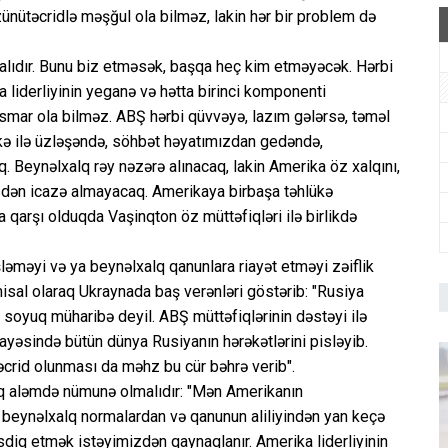
nütəcridlə məşğul ola bilməz, lakin hər bir problem də
lıdır. Bunu biz etməsək, başqa heç kim etməyəcək. Hərbi
 liderliyinin yeganə və hətta birinci komponenti
smar ola bilməz. ABŞ hərbi qüvvəyə, lazım gələrsə, təməl
kə ilə üzləşəndə, söhbət həyatımızdan gedəndə,
q. Beynəlxalq rəy nəzərə alınacaq, lakin Amerika öz xalqını,
əsdən icazə almayacaq. Amerikaya birbaşa təhlükə
 qarşı olduqda Vaşinqton öz müttəfiqləri ilə birlikdə
şləməyi və ya beynəlxalq qanunlara riayət etməyi zəiflik
sal olaraq Ukraynada baş verənləri göstərib: "Rusiya
, soyuq müharibə deyil. ABŞ müttəfiqlərinin dəstəyi ilə
sayəsində bütün dünya Rusiyanın hərəkətlərini pisləyib.
 təcrid olunması da məhz bu cür bəhrə verib".
lq aləmdə nümunə olmalıdır: "Mən Amerikanın
 beynəlxalq normalardan və qanunun aliliyindən yan keçə
sdiq etmək istəyimizdən qaynaqlanır. Amerika liderliyinin