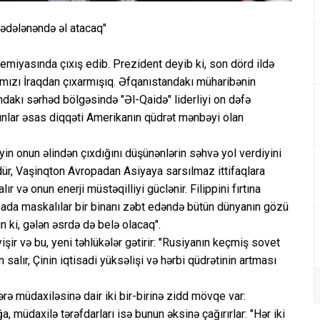
hədələnəndə əl atacaq"
iyasında çıxış edib. Prezident deyib ki, son dörd ildə
mızı İraqdan çıxarmışıq. Əfqanıstandakı müharibənin
ındakı sərhəd bölgəsində "Əl-Qaidə" liderliyi on dəfə
unlar əsas diqqəti Amerikanın qüdrət mənbəyi olan
in onun əlindən çıxdığını düşünənlərin səhvə yol verdiyini
dür, Vaşinqton Avropadan Asiyaya sarsılmaz ittifaqlara
ır və onun enerji müstəqilliyi güclənir. Filippini fırtına
nada maskalılar bir binanı zəbt edəndə bütün dünyanın gözü
n ki, gələn əsrdə də belə olacaq".
ir və bu, yeni təhlükələr gətirir: "Rusiyanın keçmiş sovet
salır, Çinin iqtisadi yüksəlişi və hərbi qüdrətinin artması
rə müdaxiləsinə dair iki bir-birinə zidd mövqe var:
 müdaxilə tərəfdarları isə bunun əksinə çağırırlar: "Hər iki