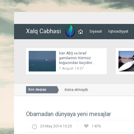
Xalq Cəbhəsi
Siyasət
İqtisadiyyat
İran ABŞ və İsrail
gəmilərinin Hörmüz
boğazından keçidini
bağlayır
7 Avqust 14:37
ranla 60 günlük atəşkəs imkanını istisna etməyib
Son dəqiqə
Obamadan dünyaya yeni mesajlar
29 May 2014 15:20
1 876