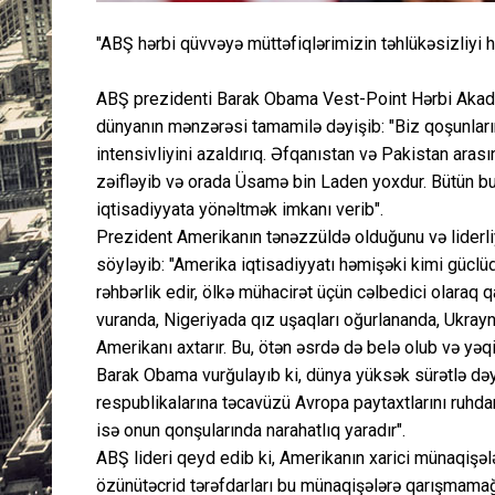
"ABŞ hərbi qüvvəyə müttəfiqlərimizin təhlükəsizliyi 
ABŞ prezidenti Barak Obama Vest-Point Hərbi Akadem
dünyanın mənzərəsi tamamilə dəyişib: "Biz qoşunları
intensivliyini azaldırıq. Əfqanıstan və Pakistan aras
zəifləyib və orada Üsamə bin Laden yoxdur. Bütün b
iqtisadiyyata yönəltmək imkanı verib".
Prezident Amerikanın tənəzzüldə olduğunu və liderliy
söyləyib: "Amerika iqtisadiyyatı həmişəki kimi güclü
rəhbərlik edir, ölkə mühacirət üçün cəlbedici olaraq qal
vuranda, Nigeriyada qız uşaqları oğurlananda, Ukray
Amerikanı axtarır. Bu, ötən əsrdə də belə olub və yəqi
Barak Obama vurğulayıb ki, dünya yüksək sürətlə dəyiş
respublikalarına təcavüzü Avropa paytaxtlarını ruhdan 
isə onun qonşularında narahatlıq yaradır".
ABŞ lideri qeyd edib ki, Amerikanın xarici münaqişələ
özünütəcrid tərəfdarları bu münaqişələrə qarışmamağa,