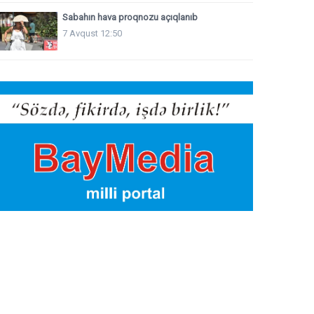
Sabahın hava proqnozu açıqlanıb
7 Avqust 12:50