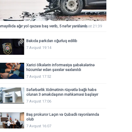
smayıllıda ağır yol qəzası baş verib, 5 nəfər yaralanıb
7 Avqust 21:39
Bakıda parkdan oğurluq edilib
7 Avqust 19:14
Xarici ölkələrin informasiya şəbəkələrinə
hücumlar edən şəxslər saxlanıldı
7 Avqust 17:52
Səfərbərlik Xidmətinin rüşvətlə bağlı həbs
olunan 3 əməkdaşının məhkəməsi başlayır
7 Avqust 17:06
Baş prokuror Laçın və Qubadlı rayonlarında
olub
7 Avqust 16:07