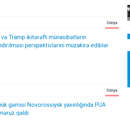
Dünya
və Tramp ikitərəfli münasibətlərin
irilməsi perspektivlərini müzakirə ediblər
Dünya
 yük gəmisi Novorossiysk yaxınlığında PUA
məruz qalıb