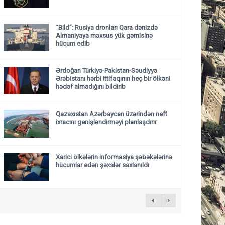
“Bild”: Rusiya dronları Qara dənizdə
Almaniyaya məxsus yük gəmisinə
hücum edib
Ərdoğan Türkiyə-Pakistan-Səudiyyə
Ərəbistanı hərbi ittifaqının heç bir ölkəni
hədəf almadığını bildirib
Qazaxıstan Azərbaycan üzərindən neft
ixracını genişləndirməyi planlaşdırır
Xarici ölkələrin informasiya şəbəkələrinə
hücumlar edən şəxslər saxlanıldı