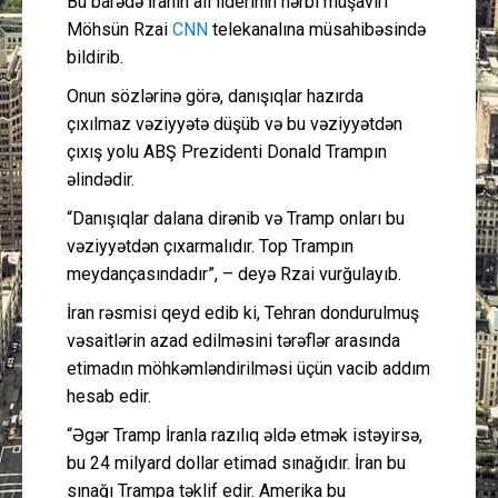
Bu barədə İranın ali liderinin hərbi müşaviri
Möhsün Rzai
CNN
telekanalına müsahibəsində
bildirib.
Onun sözlərinə görə, danışıqlar hazırda
çıxılmaz vəziyyətə düşüb və bu vəziyyətdən
çıxış yolu ABŞ Prezidenti Donald Trampın
əlindədir.
“Danışıqlar dalana dirənib və Tramp onları bu
vəziyyətdən çıxarmalıdır. Top Trampın
meydançasındadır”, – deyə Rzai vurğulayıb.
İran rəsmisi qeyd edib ki, Tehran dondurulmuş
vəsaitlərin azad edilməsini tərəflər arasında
etimadın möhkəmləndirilməsi üçün vacib addım
hesab edir.
“Əgər Tramp İranla razılıq əldə etmək istəyirsə,
bu 24 milyard dollar etimad sınağıdır. İran bu
sınağı Trampa təklif edir. Amerika bu