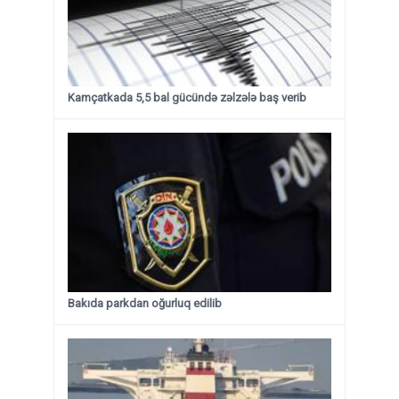
Kamçatkada 5,5 bal gücündə zəlzələ baş verib
Bakıda parkdan oğurluq edilib