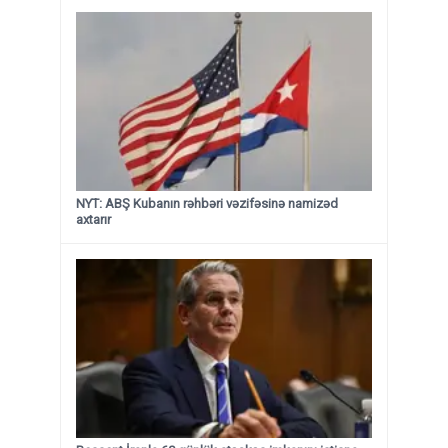
NYT: ABŞ Kubanın rəhbəri vəzifəsinə namizəd
axtarır