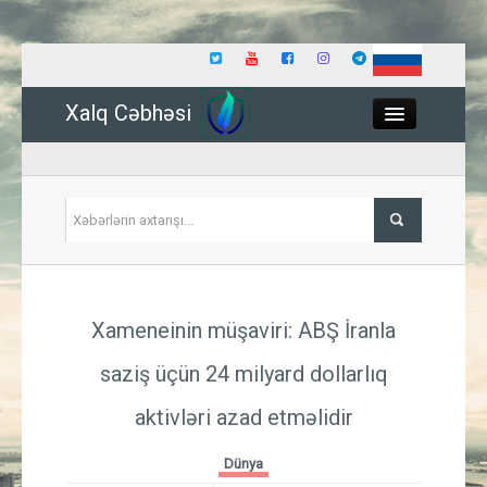
Xalq Cəbhəsi
Close
Siyasət
Xameneinin müşaviri: ABŞ İranla
İqtisadiyyat
saziş üçün 24 milyard dollarlıq
Dünya
aktivləri azad etməlidir
Hadisə
Dünya