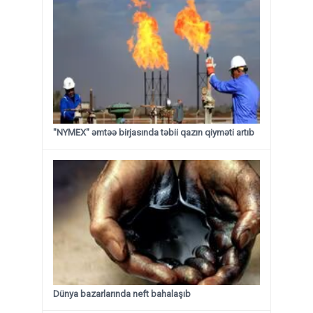
"NYMEX" əmtəə birjasında təbii qazın qiyməti artıb
Dünya bazarlarında neft bahalaşıb