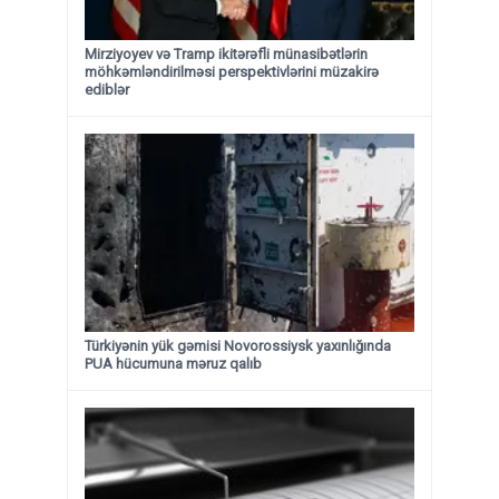
Mirziyoyev və Tramp ikitərəfli münasibətlərin
möhkəmləndirilməsi perspektivlərini müzakirə
ediblər
Türkiyənin yük gəmisi Novorossiysk yaxınlığında
PUA hücumuna məruz qalıb