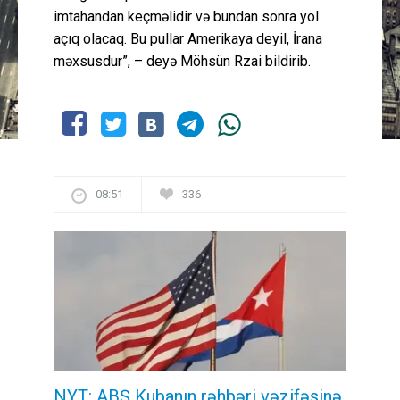
imtahandan keçməlidir və bundan sonra yol
açıq olacaq. Bu pullar Amerikaya deyil, İrana
məxsusdur”, – deyə Möhsün Rzai bildirib.
08:51
336
NYT: ABŞ Kubanın rəhbəri vəzifəsinə