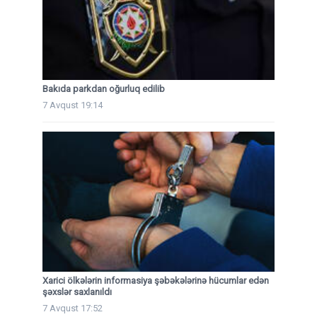
Bakıda parkdan oğurluq edilib
7 Avqust 19:14
Xarici ölkələrin informasiya şəbəkələrinə hücumlar edən
şəxslər saxlanıldı
7 Avqust 17:52