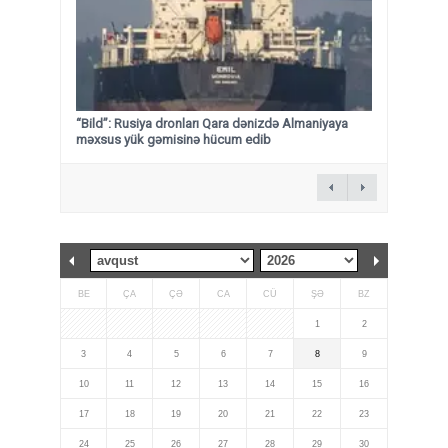
“Bild”: Rusiya dronları Qara dənizdə Almaniyaya
məxsus yük gəmisinə hücum edib
BE
ÇA
ÇƏ
CA
CÜ
ŞƏ
BZ
1
2
3
4
5
6
7
8
9
10
11
12
13
14
15
16
17
18
19
20
21
22
23
24
25
26
27
28
29
30