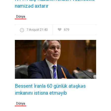
namizəd axtarır
Dünya
7 Avqust 21:40
679
Bessent İranla 60 günlük atəşkəs
imkanını istisna etməyib
Dünya