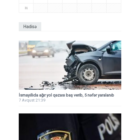
31
Hadisə
İsmayıllıda ağır yol qəzası baş verib, 5 nəfər yaralanıb
7 Avqust 21:39