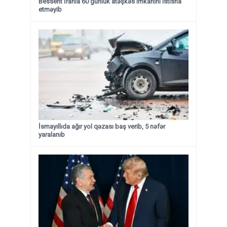
Bessent İranla 60 günlük atəşkəs imkanını istisna
etməyib
İsmayıllıda ağır yol qəzası baş verib, 5 nəfər
yaralanıb