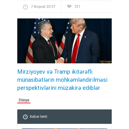
7 Avqust 20:57
721
Mirziyoyev və Tramp ikitərəfli
münasibətlərin möhkəmləndirilməsi
perspektivlərini müzakirə ediblər
Dünya
Xəbər lenti