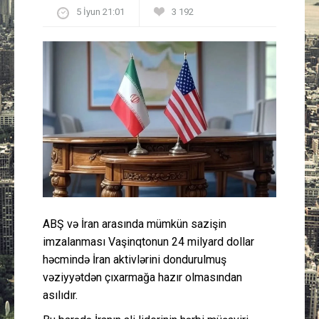
5 İyun 21:01
3 192
Güney Azərbaycan
Mədəniyyət
Müsahibə
İdman
Layihə
Gündəm
ABŞ və İran arasında mümkün sazişin
Cəmiyyət
imzalanması Vaşinqtonun 24 milyard dollar
həcmində İran aktivlərini dondurulmuş
Peşə etikası
vəziyyətdən çıxarmağa hazır olmasından
asılıdır.
Əlaqə