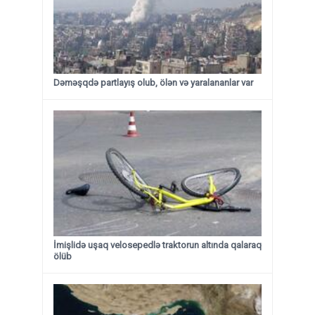
Dəməşqdə partlayış olub, ölən və yaralananlar var
İmişlidə uşaq velosepedlə traktorun altında qalaraq
ölüb