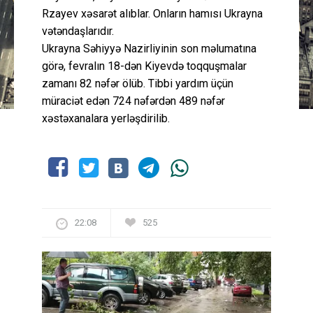
Rzayev xəsarət alıblar. Onların hamısı Ukrayna
vətəndaşlarıdır.
Ukrayna Səhiyyə Nazirliyinin son məlumatına
görə, fevralın 18-dən Kiyevdə toqquşmalar
zamanı 82 nəfər ölüb. Tibbi yardım üçün
müraciət edən 724 nəfərdən 489 nəfər
xəstəxanalara yerləşdirilib.
22:08
525