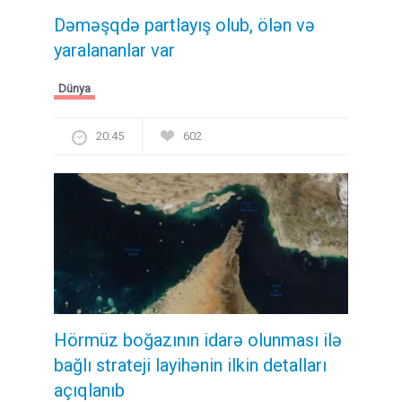
Dəməşqdə partlayış olub, ölən və
yaralananlar var
Dünya
20:45
602
Hörmüz boğazının idarə olunması ilə
bağlı strateji layihənin ilkin detalları
açıqlanıb