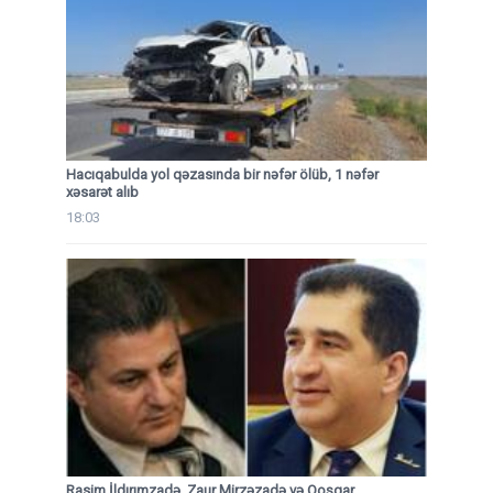
Hacıqabulda yol qəzasında bir nəfər ölüb, 1 nəfər
xəsarət alıb
18:03
Rasim İldırımzadə, Zaur Mirzəzadə və Qoşqar