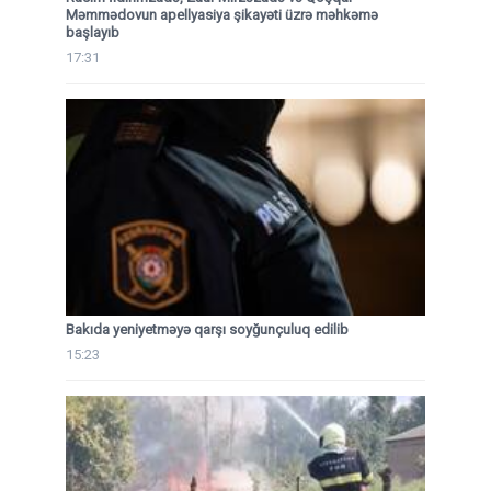
Məmmədovun apellyasiya şikayəti üzrə məhkəmə
başlayıb
17:31
Bakıda yeniyetməyə qarşı soyğunçuluq edilib
15:23