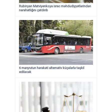
Rubinyan Matviyenkoya ixrac məhdudiyyətlərindən
narahatlığını çatdırıb
6 marşrutun hərəkəti alternativ küçələrlə təşkil
ediləcək