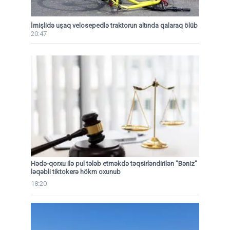
İmişlidə uşaq velosepedlə traktorun altında qalaraq ölüb
20:47
Hədə-qorxu ilə pul tələb etməkdə təqsirləndirilən "Bəniz"
ləqəbli tiktokerə hökm oxunub
18:20