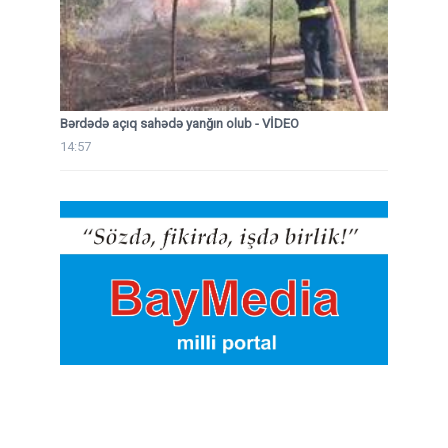
Bərdədə açıq sahədə yanğın olub - VİDEO
14:57