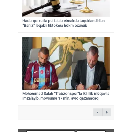
Hədə-qorxu ilə pul tələb etməkdə təqsirləndirilən
"Bəniz" ləqəbli tiktokerə hökm oxunub
Məhəmməd Salah “Trabzonspor”la iki illik müqavilə
imzalayıb, mövsümə 17 mln. avro qazanacaq