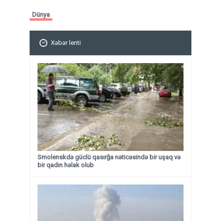
Dünya
Xəbər lenti
Smolenskdə güclü qasırğa nəticəsində bir uşaq və
bir qadın həlak olub