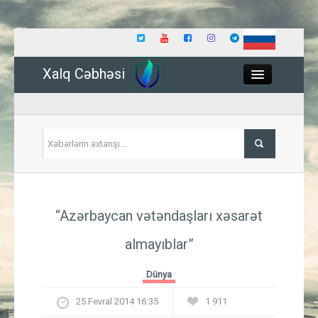
Xalq Cəbhəsi
Close
Siyasət
“Azərbaycan vətəndaşları xəsarət
İqtisadiyyat
almayıblar”
Dünya
Dünya
Hadisə
25 Fevral 2014 16:35
1 911