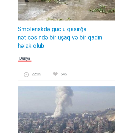
Smolenskdə güclü qasırğa
nəticəsində bir uşaq və bir qadın
həlak olub
Dünya
22:05
546