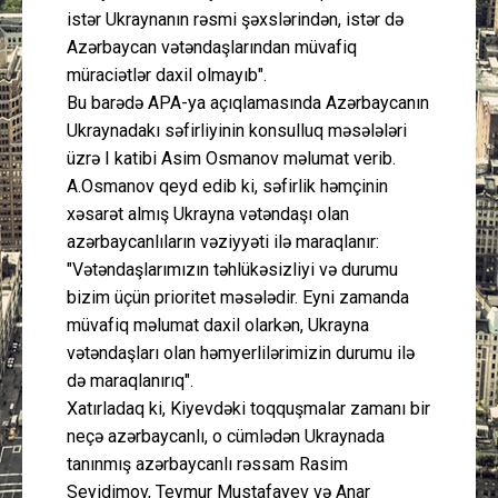
istər Ukraynanın rəsmi şəxslərindən, istər də
Azərbaycan vətəndaşlarından müvafiq
müraciətlər daxil olmayıb".
Bu barədə APA-ya açıqlamasında Azərbaycanın
Ukraynadakı səfirliyinin konsulluq məsələləri
üzrə I katibi Asim Osmanov məlumat verib.
A.Osmanov qeyd edib ki, səfirlik həmçinin
xəsarət almış Ukrayna vətəndaşı olan
azərbaycanlıların vəziyyəti ilə maraqlanır:
"Vətəndaşlarımızın təhlükəsizliyi və durumu
bizim üçün prioritet məsələdir. Eyni zamanda
müvafiq məlumat daxil olarkən, Ukrayna
vətəndaşları olan həmyerlilərimizin durumu ilə
də maraqlanırıq".
Xatırladaq ki, Kiyevdəki toqquşmalar zamanı bir
neçə azərbaycanlı, o cümlədən Ukraynada
tanınmış azərbaycanlı rəssam Rasim
Seyidimov, Teymur Mustafayev və Anar