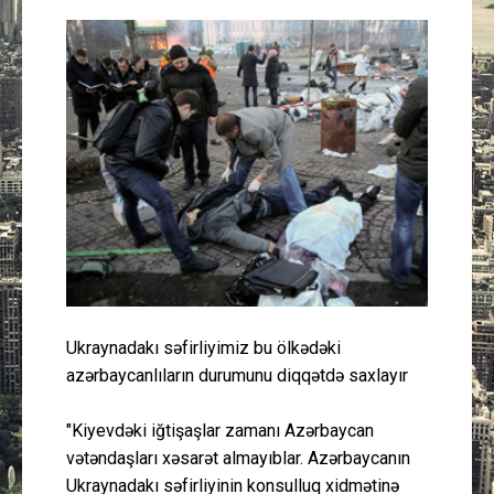
Güney Azərbaycan
Mədəniyyət
Müsahibə
İdman
Layihə
Gündəm
Ukraynadakı səfirliyimiz bu ölkədəki
Cəmiyyət
azərbaycanlıların durumunu diqqətdə saxlayır
Peşə etikası
"Kiyevdəki iğtişaşlar zamanı Azərbaycan
vətəndaşları xəsarət almayıblar. Azərbaycanın
Əlaqə
Ukraynadakı səfirliyinin konsulluq xidmətinə