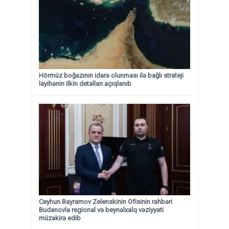
Hörmüz boğazının idarə olunması ilə bağlı strateji
layihənin ilkin detalları açıqlanıb
Ceyhun Bayramov Zelenskinin Ofisinin rəhbəri
Budanovla regional və beynəlxalq vəziyyəti
müzakirə edib