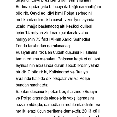
düşünür. Litva prezidenti ballistik silahların
Berlinə qədər çata biləcəyi ilə bağlı narahatlığını
bildirib. Qeyd edildiyi kimi Polşa sərhədini
möhkəmləndirməklə cavab verir. İyun ayında
ucaldılmağa başlanacaq altı keşikçi qülləsi
üçün 14 milyon zlot xərc çəkiləcək və bu
maliyyənin 75 faizi Aİ-nin Xarici Sərhədlər
Fondu tərəfindən qarşılanacaq.
Rusiyalı analitik Ben Cudah düşünür ki, silahla
təmin edilmə məsələsi Polşanın keçikçi qülləsi
layihəsinin arxasında duran səbəblərdən yalnız
biridir. O bildirir ki, Kalininqrad və Rusiya
arasında hələ də sıx əlaqələr var və Polşa
bundan narahatdır.
Bəziləri düşünür ki, ötən beş il ərzində Rusiya
və Polşa arasında əlaqələrin yaxşılaşmasını
nəzərə aldıqda, sərhədlərin möhləmləndirilməsi
hər iki ərazi üçün geriləmə deməkdir. 2013-cü il