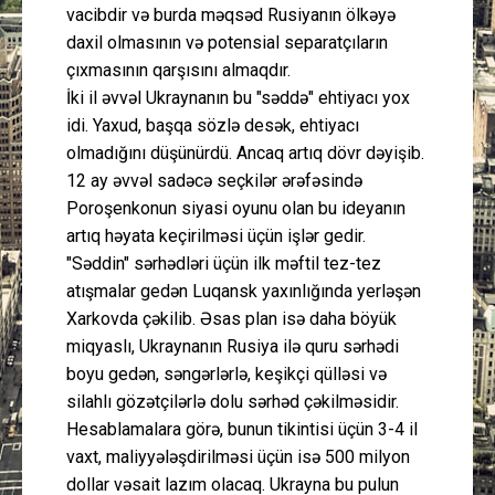
vacibdir və burda məqsəd Rusiyanın ölkəyə
daxil olmasının və potensial separatçıların
çıxmasının qarşısını almaqdır.
İki il əvvəl Ukraynanın bu "səddə" ehtiyacı yox
idi. Yaxud, başqa sözlə desək, ehtiyacı
olmadığını düşünürdü. Ancaq artıq dövr dəyişib.
12 ay əvvəl sadəcə seçkilər ərəfəsində
Poroşenkonun siyasi oyunu olan bu ideyanın
artıq həyata keçirilməsi üçün işlər gedir.
"Səddin" sərhədləri üçün ilk məftil tez-tez
atışmalar gedən Luqansk yaxınlığında yerləşən
Xarkovda çəkilib. Əsas plan isə daha böyük
miqyaslı, Ukraynanın Rusiya ilə quru sərhədi
boyu gedən, səngərlərlə, keşikçi qülləsi və
silahlı gözətçilərlə dolu sərhəd çəkilməsidir.
Hesablamalara görə, bunun tikintisi üçün 3-4 il
vaxt, maliyyələşdirilməsi üçün isə 500 milyon
dollar vəsait lazım olacaq. Ukrayna bu pulun