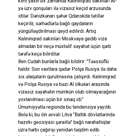
kimi yaxın bir zamanda Kalininqrad sakinləri Aİ-
yə üzv qonşuları ilə vizasız keçid arzusunda
idilər. Dənizkənarı şəhər Qdanskda tətillər
keçirilir, sərhədlərlə bağlı qaydaların
yüngülləşdirilməsi qeyd edilirdi. Artıq
Kalininqrad sakinləri Moskvaya gedib viza
almadan bir neçə müxtəlif səyahət üçün qərb
tərəfə keçə bilirdilər.
Ben Cudah bunlarla bağlı bildirir: "Təəssüflü
haldır. Son vaxtlara qədər Polşa Rusiya ilə daha
sıx əlaqələrin qurulmasına çalışırdı. Kalininqrad
və Polşa Rusiya və bəzi Aİ ölkələri arasında
vizasız səyahətin mümkün olub-olmayacağının
yoxlanılması üçün bir sınaq idi."
Ümumiyyətlə regionda bu tendensiya yayılıb.
Belə ki, bu ilin əvvəli Litva "Baltik dövlətlərində
hazırkı geosiyasi şəraitlə" bağlı narahatlıqlar
üzrə hərbi çağırışı yenidən təqdim edib.