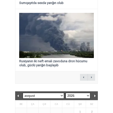
Sumqayıtda sexdə yanğın olub
Rusiyanın iki neft emalı zavoduna dron hücumu
olub, güclü yanğın başlayıb
BE
ÇA
ÇƏ
CA
CÜ
ŞƏ
BZ
1
2