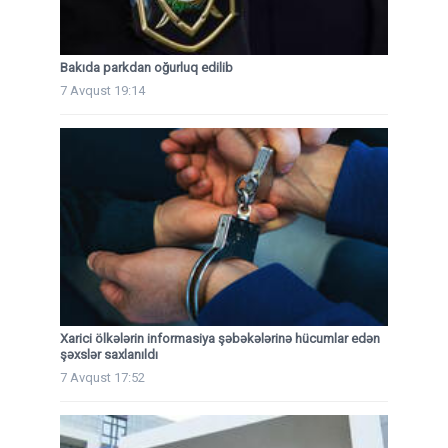
Bakıda parkdan oğurluq edilib
7 Avqust 19:14
Xarici ölkələrin informasiya şəbəkələrinə hücumlar edən
şəxslər saxlanıldı
7 Avqust 17:52