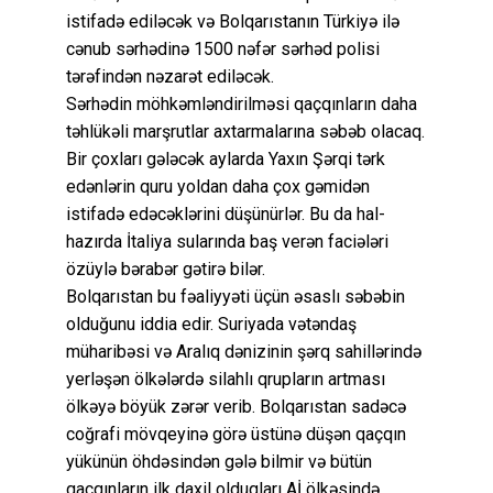
istifadə ediləcək və Bolqarıstanın Türkiyə ilə
cənub sərhədinə 1500 nəfər sərhəd polisi
tərəfindən nəzarət ediləcək.
Sərhədin möhkəmləndirilməsi qaçqınların daha
təhlükəli marşrutlar axtarmalarına səbəb olacaq.
Bir çoxları gələcək aylarda Yaxın Şərqi tərk
edənlərin quru yoldan daha çox gəmidən
istifadə edəcəklərini düşünürlər. Bu da hal-
hazırda İtaliya sularında baş verən faciələri
özüylə bərabər gətirə bilər.
Bolqarıstan bu fəaliyyəti üçün əsaslı səbəbin
olduğunu iddia edir. Suriyada vətəndaş
müharibəsi və Aralıq dənizinin şərq sahillərində
yerləşən ölkələrdə silahlı qrupların artması
ölkəyə böyük zərər verib. Bolqarıstan sadəcə
coğrafi mövqeyinə görə üstünə düşən qaçqın
yükünün öhdəsindən gələ bilmir və bütün
qaçqınların ilk daxil olduqları Aİ ölkəsində