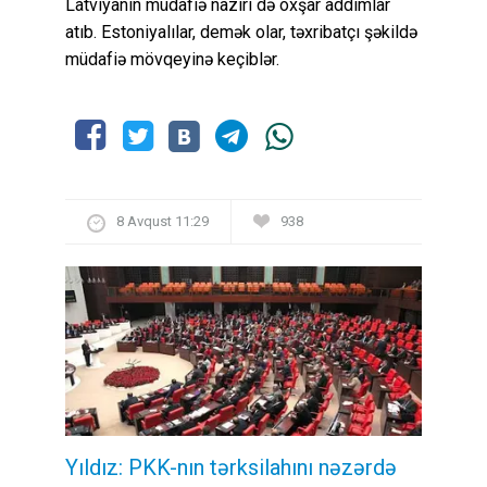
Latviyanın müdafiə naziri də oxşar addımlar
atıb. Estoniyalılar, demək olar, təxribatçı şəkildə
müdafiə mövqeyinə keçiblər.
8 Avqust 11:29
938
Yıldız: PKK-nın tərksilahını nəzərdə