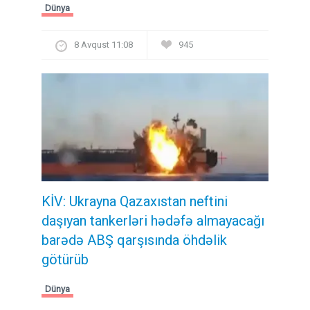
Dünya
8 Avqust 11:08
945
KİV: Ukrayna Qazaxıstan neftini
daşıyan tankerləri hədəfə almayacağı
barədə ABŞ qarşısında öhdəlik
götürüb
Dünya