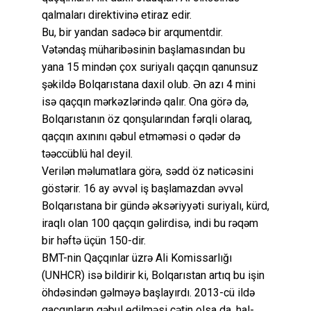
qalmaları direktivinə etiraz edir.
Bu, bir yandan sadəcə bir arqumentdir.
Vətəndaş müharibəsinin başlamasından bu
yana 15 mindən çox suriyalı qaçqın qanunsuz
şəkildə Bolqarıstana daxil olub. Ən azı 4 mini
isə qaçqın mərkəzlərində qalır. Ona görə də,
Bolqarıstanın öz qonşularından fərqli olaraq,
qaçqın axınını qəbul etməməsi o qədər də
təəccüblü hal deyil.
Verilən məlumatlara görə, sədd öz nəticəsini
göstərir. 16 ay əvvəl iş başlamazdan əvvəl
Bolqarıstana bir gündə əksəriyyəti suriyalı, kürd,
iraqlı olan 100 qaçqın gəlirdisə, indi bu rəqəm
bir həftə üçün 150-dir.
BMT-nin Qaçqınlar üzrə Ali Komissarlığı
(UNHCR) isə bildirir ki, Bolqarıstan artıq bu işin
öhdəsindən gəlməyə başlayırdı. 2013-cü ildə
qaçqınların qəbul edilməsi çətin olsa da, hal-