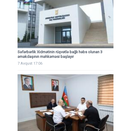
Səfərbərlik Xidmətinin rüşvətlə bağlı həbs olunan 3
əməkdaşının məhkəməsi başlayır
7 Avqust 17:06