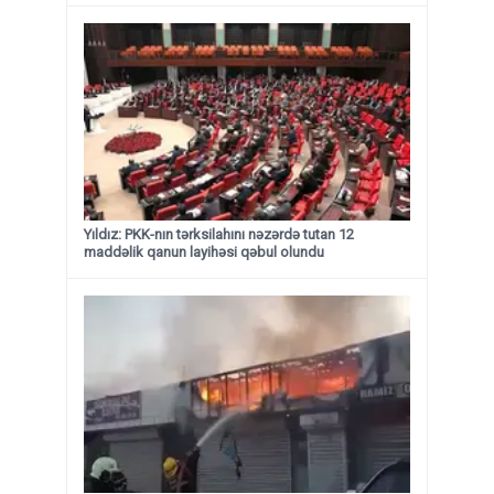
Yıldız: PKK-nın tərksilahını nəzərdə tutan 12
maddəlik qanun layihəsi qəbul olundu ​​​​​​​