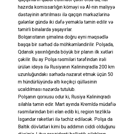
hazırda komissarlığın köməyi və Aİ-nin maliyyə
dəstəyinin artırılması ilə qaçqın mərkəzlərinə
gələnlər gündə iki dəfə yeməklə təmin edilir və
təmirli binalarda yaşayırlar.
Bolqarıstanın şimalına doğru eyni məqsədlə
başqa bir sərhəd də möhkəmləndirilir. Polşada,
Qdansk yaxınlığında böyük bir planın ilk xətləri
çəkilir. Bu ay Polşa rəsmiləri tərəfindən irəli
ürülən ideya ilə Rusiyanın Kalininqradla 200 km
uzunluğundakı sərhədə nəzarət etmək üçün 50
m hündürlüyündə altı keçikçi qülləsinin
ucaldılması nəzərdə tutulub.
Polşanın qorxusu odur ki, Rusiya Kalininqradı
silahla təmin edir. Mart ayında Kremldə müdafiə
rəsmilərindən biri elan edib ki, region tezliklə
İsgəndər raketləri ilə təchiz ediləcək. Polşa da
Baltik dövlətləri kimi bu addımın ciddi olduğunu