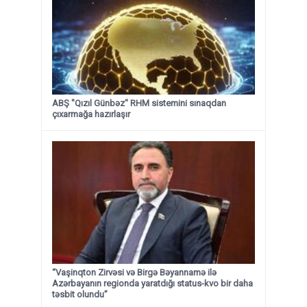
ABŞ "Qızıl Günbəz" RHM sistemini sınaqdan
çıxarmağa hazırlaşır
“Vaşinqton Zirvəsi və Birgə Bəyannamə ilə
Azərbayanın regionda yaratdığı status-kvo bir daha
təsbit olundu”