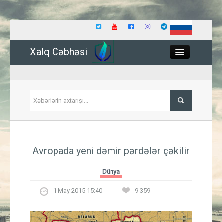
Xalq Cəbhəsi
Close
Siyasət
Avropada yeni dəmir pərdələr çəkilir
İqtisadiyyat
Dünya
Dünya
1 May 2015 15:40
9 359
Hadisə