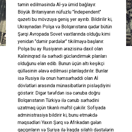
təmin edilməsində Aİ-yə ümid bağlayır.
Böyük Britaniyanın nüfuzlu "İndependent"
qəzeti bu mövzuya geniş yer ayırıb. Bildirilir ki,
Ukraynadan Polşa və Bolqarıstana qədər bütün
Şərqi Avropada Sovet vaxtlarında olduğu kimi
yenidən "dəmir pərdələr" tikilməyə başlanır.
Polşa bu ay Rusiyanın ərazisinə daxil olan
Kalininqrad ilə sərhədi gücləndirmək planları
olduğunu elan edib. Bunun üçün altı keşikçi
qülləsinin əlavə edilməsi planlaşdırılır. Bunlar
isə Rusiya ilə onun həmsərhəddi olan Aİ
dövlətləri arasında münasibətlərin pisləşdiyini
göstərir. Digər tərəfdən isə cənuba doğru
Bolqarıstanın Türkiyə ilə cənub sərhədini
uzatmaq üçün tikanlı məftil çəkilir. Sofiyada
administrasiya bildirir ki, bunu etməkdə
məqsədləri Yaxın Şərq və Afrikadan gələn
qaçqınların və Suriya ilə İraqda silahlı dəstələrin