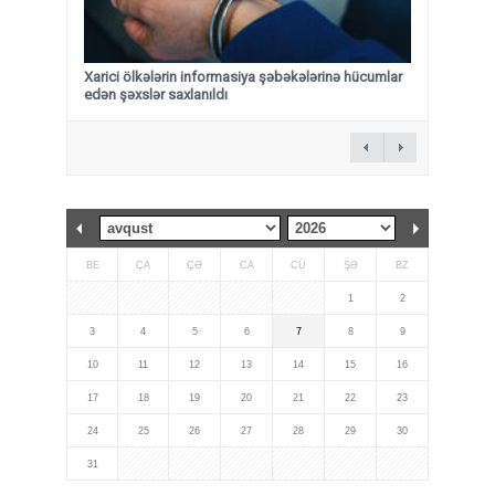
Xarici ölkələrin informasiya şəbəkələrinə hücumlar
edən şəxslər saxlanıldı
BE
ÇA
ÇƏ
CA
CÜ
ŞƏ
BZ
1
2
3
4
5
6
7
8
9
10
11
12
13
14
15
16
17
18
19
20
21
22
23
24
25
26
27
28
29
30
31