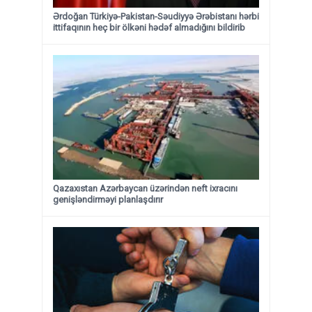
Ərdoğan Türkiyə-Pakistan-Səudiyyə Ərəbistanı hərbi
ittifaqının heç bir ölkəni hədəf almadığını bildirib
Qazaxıstan Azərbaycan üzərindən neft ixracını
genişləndirməyi planlaşdırır