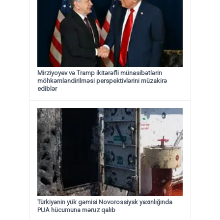
Mirziyoyev və Tramp ikitərəfli münasibətlərin
möhkəmləndirilməsi perspektivlərini müzakirə
ediblər
Türkiyənin yük gəmisi Novorossiysk yaxınlığında
PUA hücumuna məruz qalıb