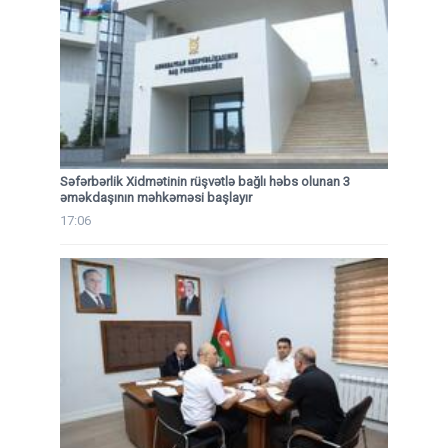
Səfərbərlik Xidmətinin rüşvətlə bağlı həbs olunan 3
əməkdaşının məhkəməsi başlayır
17:06