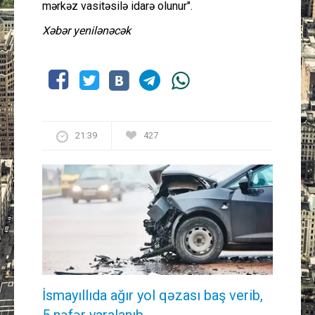
mərkəz vasitəsilə idarə olunur".
Xəbər yenilənəcək
21:39
427
İsmayıllıda ağır yol qəzası baş verib,
5 nəfər yaralanıb