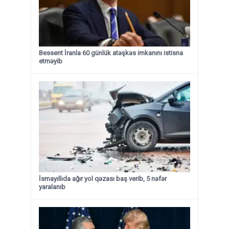
Bessent İranla 60 günlük atəşkəs imkanını istisna
etməyib
İsmayıllıda ağır yol qəzası baş verib, 5 nəfər
yaralanıb