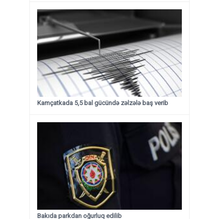
Kamçatkada 5,5 bal gücündə zəlzələ baş verib
Bakıda parkdan oğurluq edilib