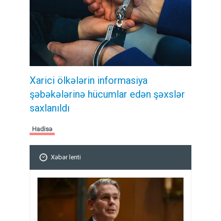
Xarici ölkələrin informasiya
şəbəkələrinə hücumlar edən şəxslər
saxlanıldı
Hadisə
Xəbər lenti