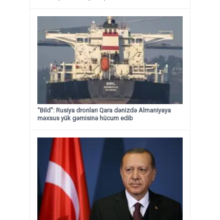
“Bild”: Rusiya dronları Qara dənizdə Almaniyaya
məxsus yük gəmisinə hücum edib