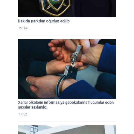
Bakıda parkdan oğurluq edilib
19:14
Xarici ölkələrin informasiya şəbəkələrinə hücumlar edən
şəxslər saxlanıldı
17:52