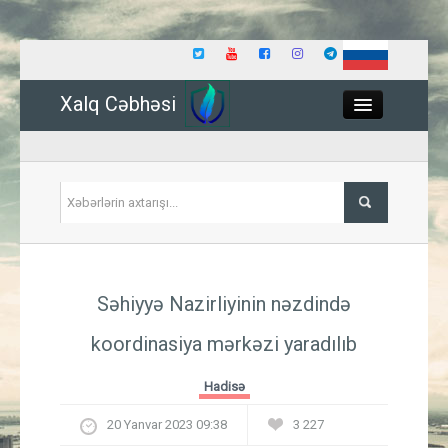
Xalq Cəbhəsi
Close
Siyasət
Səhiyyə Nazirliyinin nəzdində
İqtisadiyyat
koordinasiya mərkəzi yaradılıb
Dünya
Hadisə
Hadisə
20 Yanvar 2023 09:38
3 227