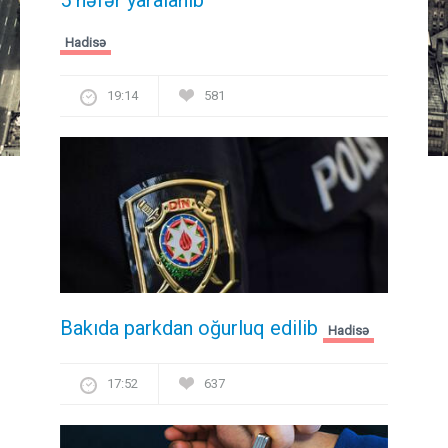
Hadisə
19:14
581
Bakıda parkdan oğurluq edilib
Hadisə
17:52
637