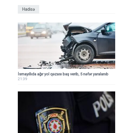
Hadisə
İsmayıllıda ağır yol qəzası baş verib, 5 nəfər yaralanıb
21:39