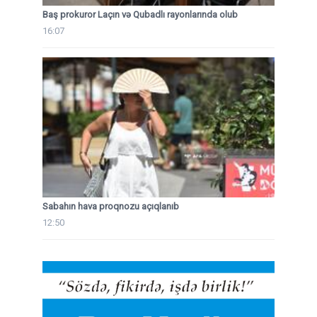
Baş prokuror Laçın və Qubadlı rayonlarında olub
16:07
Sabahın hava proqnozu açıqlanıb
12:50