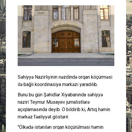
Güney Azərbaycan
Mədəniyyət
Müsahibə
İdman
Layihə
Səhiyyə Nazirliyinin nəzdində orqan köçürməsi
Gündəm
ilə bağlı koordinasiya mərkəzi yaradılıb.
Bunu bu gün Şəhidlər Xiyabanında səhiyyə
Cəmiyyət
naziri Teymur Musayev jurnalistlərə
açıqlamasında deyib. O bildirib ki, Artıq həmin
Peşə etikası
mərkəz fəaliyyət göstərir.
"Ölkədə istənilən orqan köçürülməsi həmin
Əlaqə