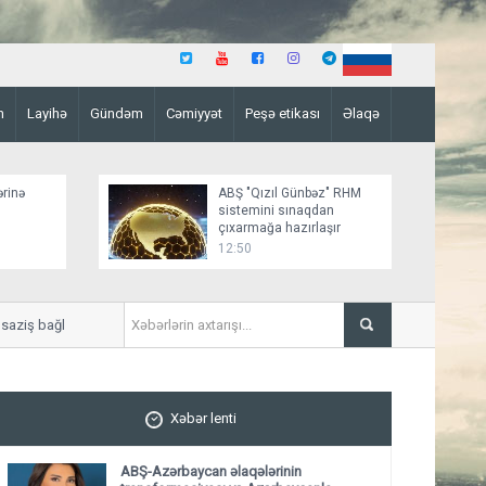
n
Layihə
Gündəm
Cəmiyyət
Peşə etikası
Əlaqə
ərinə
ABŞ "Qızıl Günbəz" RHM
sistemini sınaqdan
çıxarmağa hazırlaşır
12:50
 bağlamağa yaxındır
“Sülh sənədinin paraflanması 
Xəbər lenti
ABŞ-Azərbaycan əlaqələrinin