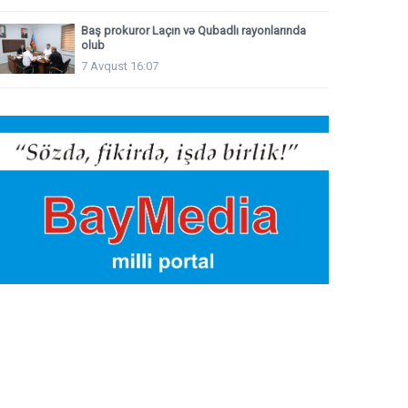
Baş prokuror Laçın və Qubadlı rayonlarında
olub
7 Avqust 16:07