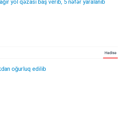
 ağır yol qəzası baş verib, 5 nəfər yaralanıb
Hadisə
kdan oğurluq edilib