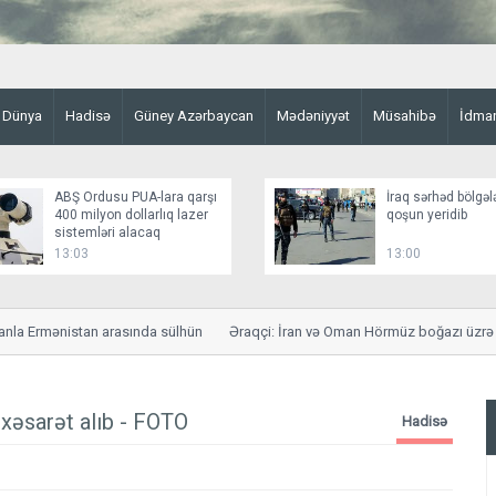
Dünya
Hadisə
Güney Azərbaycan
Mədəniyyət
Müsahibə
İdma
ABŞ Ordusu PUA-lara qarşı
İraq sərhəd bölgəl
400 milyon dollarlıq lazer
qoşun yeridib
sistemləri alacaq
13:03
13:00
rmənistan arasında sülhün
Əraqçi: İran və Oman Hörmüz boğazı üzrə saziş
 xəsarət alıb - FOTO
Hadisə