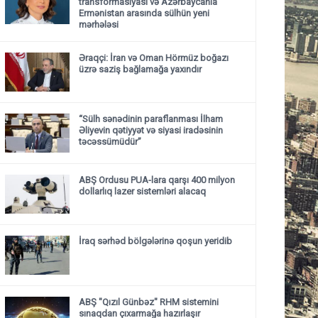
transformasiyası və Azərbaycanla
Ermənistan arasında sülhün yeni
mərhələsi
Əraqçi: İran və Oman Hörmüz boğazı
üzrə saziş bağlamağa yaxındır
“Sülh sənədinin paraflanması İlham
Əliyevin qətiyyət və siyasi iradəsinin
təcəssümüdür”
ABŞ Ordusu PUA-lara qarşı 400 milyon
dollarlıq lazer sistemləri alacaq
İraq sərhəd bölgələrinə qoşun yeridib
ABŞ "Qızıl Günbəz" RHM sistemini
sınaqdan çıxarmağa hazırlaşır