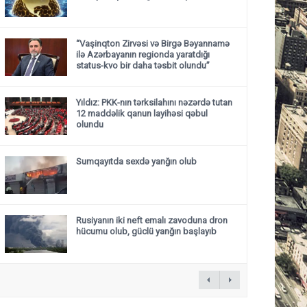
“Vaşinqton Zirvəsi və Birgə Bəyannamə
ilə Azərbayanın regionda yaratdığı
status-kvo bir daha təsbit olundu”
Yıldız: PKK-nın tərksilahını nəzərdə tutan
12 maddəlik qanun layihəsi qəbul
olundu ​​​​​​​
Sumqayıtda sexdə yanğın olub
Rusiyanın iki neft emalı zavoduna dron
hücumu olub, güclü yanğın başlayıb