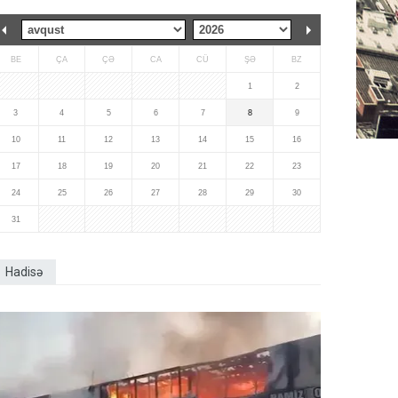
BE
ÇA
ÇƏ
CA
CÜ
ŞƏ
BZ
1
2
3
4
5
6
7
8
9
10
11
12
13
14
15
16
17
18
19
20
21
22
23
24
25
26
27
28
29
30
31
Hadisə