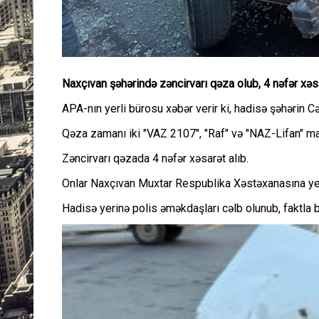
Naxçıvan şəhərində zəncirvarı qəza olub, 4 nəfər xəsa
APA-nın yerli bürosu xəbər verir ki, hadisə şəhərin
Qəza zamanı iki "VAZ 2107", "Raf" və "NAZ-Lifan" ma
Zəncirvarı qəzada 4 nəfər xəsarət alıb.
Onlar Naxçıvan Muxtar Respublika Xəstəxanasına yerl
Hadisə yerinə polis əməkdaşları cəlb olunub, faktla ba