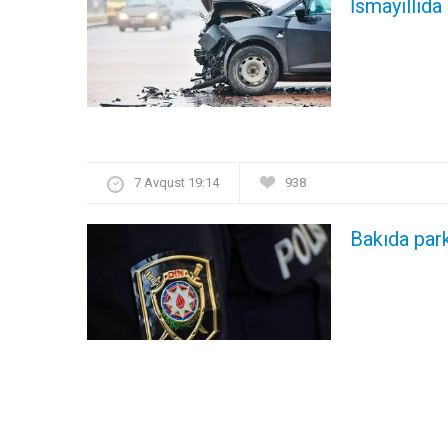
İsmayıllıda
7 Avqust 19:14
938
Bakıda par