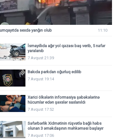
umqayıtda sexdə yanğın olub
11:10
İsmayıllıda ağır yol qəzası baş verib, 5 nəfər
yaralanıb
7 Avqust 21:39
Bakıda parkdan oğurluq edilib
7 Avqust 19:14
Xarici ölkələrin informasiya şəbəkələrinə
hücumlar edən şəxslər saxlanıldı
7 Avqust 17:52
Səfərbərlik Xidmətinin rüşvətlə bağlı həbs
olunan 3 əməkdaşının məhkəməsi başlayır
7 Avqust 17:06