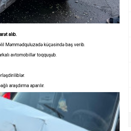
rət alıb.
 Cəlil Məmmədquluzadə küçəsində baş verib.
rkalı avtomobillər toqquşub.
əşdiriliblər.
ğlı araşdırma aparılır.