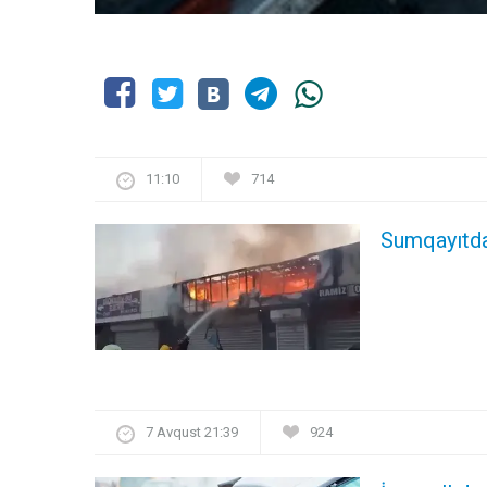
11:10
714
Sumqayıtda
7 Avqust 21:39
924