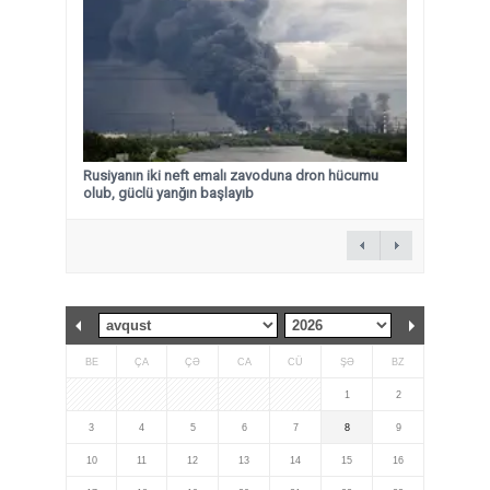
Rusiyanın iki neft emalı zavoduna dron hücumu
olub, güclü yanğın başlayıb
BE
ÇA
ÇƏ
CA
CÜ
ŞƏ
BZ
1
2
3
4
5
6
7
8
9
10
11
12
13
14
15
16