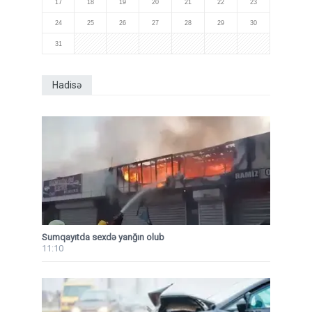
17
18
19
20
21
22
23
24
25
26
27
28
29
30
31
Hadisə
Sumqayıtda sexdə yanğın olub
11:10