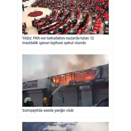
Yıldız: PKK-nın tərksilahını nəzərdə tutan 12
maddəlik qanun layihəsi qəbul olundu ​​​​​​​
Sumqayıtda sexdə yanğın olub