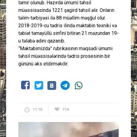
təmir olunub. Hazırda ümumi təhsil
müəssisəsində 1221 şagird təhsil alır. Onların
təlim-tərbiyəsi ilə 88 müəllim məşğul olur.
2018-2019-cu tədris ilində məktəbin texniki və
təbiət təmayüllü sinfini bitirən 21 məzundan 19-
u tələbə adını qazanıb.
“Məktəbimizdə” rubrikasının məqsədi ümumi
təhsil müəssisələrində tədris prosesinin bir
gününü əks etdirməkdir.
11:10
714