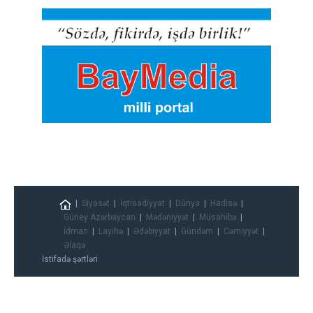
Siyasət
İqtisadiyyat
Dünya
Hadisə
Güney Azərbaycan
Mədəniyyət
Müsahibə
İdman
Layihə
Ədəbiyyat
Gündəm
Cəmiyyət
Əlaqə
İstifadə şərtləri