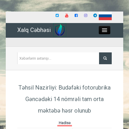
Xalq Cəbhəsi
Close
Siyasət
Təhsil Nazirliyi: Budəfəki fotorubrika
İqtisadiyyat
Gəncədəki 14 nömrəli tam orta
Dünya
məktəbə həsr olunub
Hadisə
Hadisə