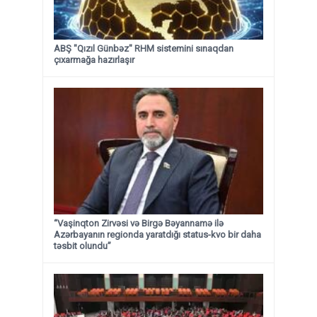
ABŞ "Qızıl Günbəz" RHM sistemini sınaqdan
çıxarmağa hazırlaşır
“Vaşinqton Zirvəsi və Birgə Bəyannamə ilə
Azərbayanın regionda yaratdığı status-kvo bir daha
təsbit olundu”