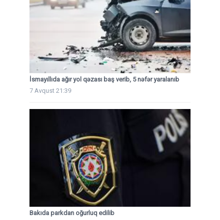
İsmayıllıda ağır yol qəzası baş verib, 5 nəfər yaralanıb
7 Avqust 21:39
Bakıda parkdan oğurluq edilib