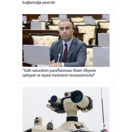
bağlamağa yaxındır
“Sülh sənədinin paraflanması İlham Əliyevin
qətiyyət və siyasi iradəsinin təcəssümüdür”