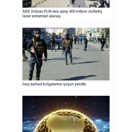
ABŞ Ordusu PUA-lara qarşı 400 milyon dollarlıq
lazer sistemləri alacaq
İraq sərhəd bölgələrinə qoşun yeridib