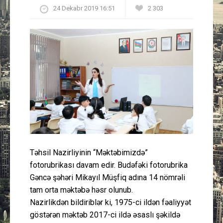
24 Dekabr 2019 16:51
2 303
Güney Azərbaycan
Mədəniyyət
Müsahibə
İdman
Layihə
Gündəm
Təhsil Nazirliyinin “Məktəbimizdə”
Cəmiyyət
fotorubrikası davam edir. Budəfəki fotorubrika
Gəncə şəhəri Mikayıl Müşfiq adına 14 nömrəli
tam orta məktəbə həsr olunub.
Peşə etikası
Nazirlikdən bildiriblər ki, 1975-ci ildən fəaliyyət
göstərən məktəb 2017-ci ildə əsaslı şəkildə
Əlaqə