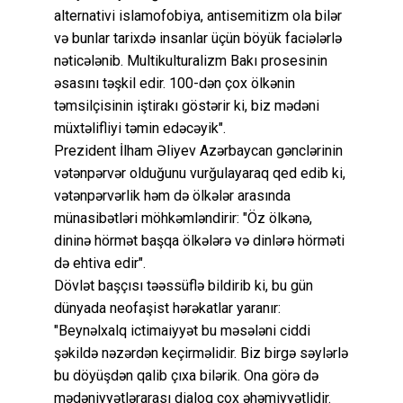
alternativi islamofobiya, antisemitizm ola bilər
və bunlar tarixdə insanlar üçün böyük faciələrlə
nəticələnib. Multikulturalizm Bakı prosesinin
əsasını təşkil edir. 100-dən çox ölkənin
təmsilçisinin iştirakı göstərir ki, biz mədəni
müxtəlifliyi təmin edəcəyik".
Prezident İlham Əliyev Azərbaycan gənclərinin
vətənpərvər olduğunu vurğulayaraq qed edib ki,
vətənpərvərlik həm də ölkələr arasında
münasibətləri möhkəmləndirir: "Öz ölkənə,
dininə hörmət başqa ölkələrə və dinlərə hörməti
də ehtiva edir".
Dövlət başçısı təəssüflə bildirib ki, bu gün
dünyada neofaşist hərəkatlar yaranır:
"Beynəlxalq ictimaiyyət bu məsələni ciddi
şəkildə nəzərdən keçirməlidir. Biz birgə səylərlə
bu döyüşdən qalib çıxa bilərik. Ona görə də
mədəniyyətlərarası dialoq çox əhəmiyyətlidir.