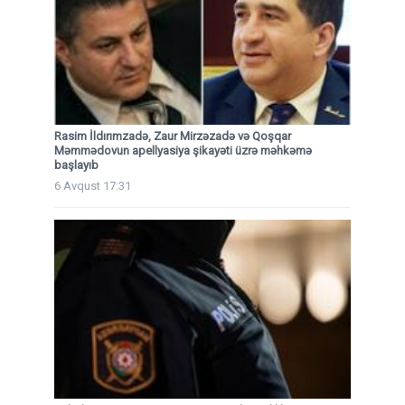
Rasim İldırımzadə, Zaur Mirzəzadə və Qoşqar
Məmmədovun apellyasiya şikayəti üzrə məhkəmə
başlayıb
6 Avqust 17:31