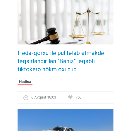
Hədə-qorxu ilə pul tələb etməkdə
təqsirləndirilən "Bəniz" ləqəbli
tiktokerə hökm oxunub
Hadisə
6 Avqust 18:03
763