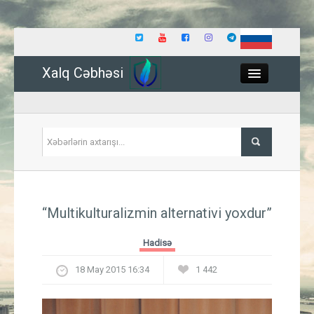
Xalq Cəbhəsi
Close
Siyasət
“Multikulturalizmin alternativi yoxdur”
İqtisadiyyat
Hadisə
Dünya
18 May 2015 16:34
1 442
Hadisə