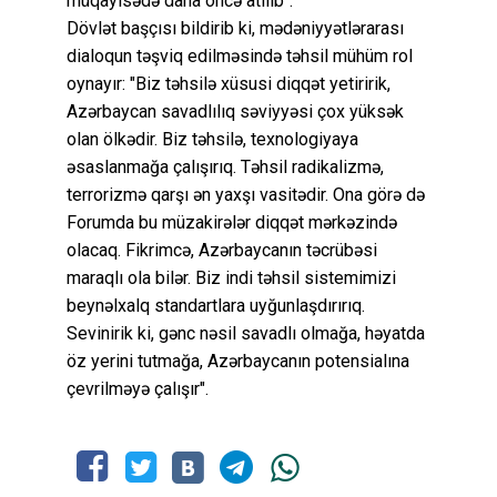
müqayisədə daha öncə atılıb".
Dövlət başçısı bildirib ki, mədəniyyətlərarası
dialoqun təşviq edilməsində təhsil mühüm rol
oynayır: "Biz təhsilə xüsusi diqqət yetiririk,
Azərbaycan savadlılıq səviyyəsi çox yüksək
olan ölkədir. Biz təhsilə, texnologiyaya
əsaslanmağa çalışırıq. Təhsil radikalizmə,
terrorizmə qarşı ən yaxşı vasitədir. Ona görə də
Forumda bu müzakirələr diqqət mərkəzində
olacaq. Fikrimcə, Azərbaycanın təcrübəsi
maraqlı ola bilər. Biz indi təhsil sistemimizi
beynəlxalq standartlara uyğunlaşdırırıq.
Sevinirik ki, gənc nəsil savadlı olmağa, həyatda
öz yerini tutmağa, Azərbaycanın potensialına
çevrilməyə çalışır".