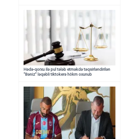
Hədə-qorxu ilə pul tələb etməkdə təqsirləndirilən
"Bəniz" ləqəbli tiktokerə hökm oxunub