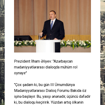
Güney Azərbaycan
Mədəniyyət
Müsahibə
İdman
Layihə
Prezident İlham Əliyev: "Azərbaycan
Gündəm
mədəniyyətlərarası dialoqda mühüm rol
oynayır"
Cəmiyyət
"Çox şadam ki, bu gün III Ümumdünya
Peşə etikası
Mədəniyyətlərarası Dialoq Forumu Bakıda öz
işinə başlayır. Bu, yaxşı ənənədir, üçüncü dəfədir
Əlaqə
ki, bu dialoqu keçiririk. Yüzdən artıq ölkənin