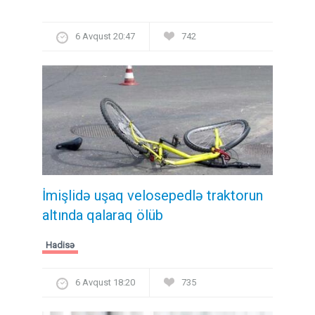
6 Avqust 20:47
742
İmişlidə uşaq velosepedlə traktorun
altında qalaraq ölüb
Hadisə
6 Avqust 18:20
735