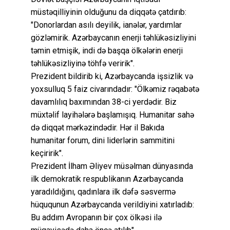
müstəqilliyinin olduğunu da diqqətə çatdırıb:
"Donorlardan asılı deyilik, ianələr, yardımlar
gözləmirik. Azərbaycanın enerji təhlükəsizliyini
təmin etmişik, indi də başqa ölkələrin enerji
təhlükəsizliyinə töhfə veririk".
Prezident bildirib ki, Azərbaycanda işsizlik və
yoxsulluq 5 faiz civarındadır: "Ölkəmiz rəqabətə
davamlılıq baxımından 38-ci yerdədir. Biz
müxtəlif layihələrə başlamışıq. Humanitar sahə
də diqqət mərkəzindədir. Hər il Bakıda
humanitar forum, dini liderlərin sammitini
keçiririk".
Prezident İlham Əliyev müsəlman dünyasında
ilk demokratik respublikanın Azərbaycanda
yaradıldığını, qadınlara ilk dəfə səsvermə
hüququnun Azərbaycanda verildiyini xatırladıb:
Bu addım Avropanın bir çox ölkəsi ilə