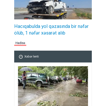
Hacıqabulda yol qəzasında bir nəfər
ölüb, 1 nəfər xəsarət alıb
Hadisə
Xəbər lenti