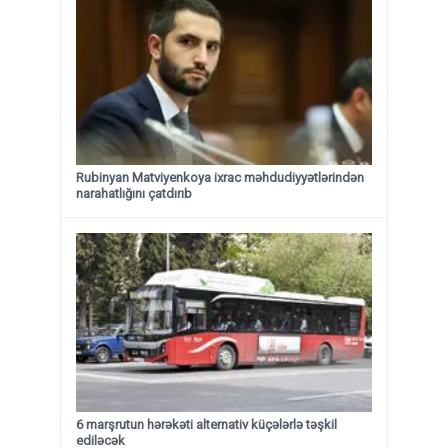
Rubinyan Matviyenkoya ixrac məhdudiyyətlərindən
narahatlığını çatdırıb
6 marşrutun hərəkəti alternativ küçələrlə təşkil
ediləcək