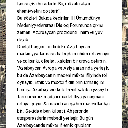
təmsilçisi buradadır. Bu, müzakirələrin
əhəmiyyətini göstərir".
Bu sözləri Bakıda keçirilən III Ümumdünya
Mədəniyyətlərarası Dialoq Forumunda çıxışı
zamanı Azərbaycan prezidenti İlham Əliyev
deyib.
Dövlət başçısı bildirib ki, Azərbaycan
mədəniyyətlərarası dialoqda mühüm rol oynayır
və çalışır ki, ölkələri, xalqları bir araya gətirsin:
"Azərbaycan Avropa və Asiya arasında yerləşir,
bu da Azərbaycanın mədəni müxtəlifliyində rol
oynayıb. Etnik və müxtəlif dinlərin təmsilçiləri
həmişə Azərbaycanda tolerant şəkildə yaşayıb.
Tarixi irsimiz mədəni müxtəlifliyə yanaşmanı
ortaya qoyur. Şamaxıda ən qədim məscidlərdən
biri, Şəkidə alban kilsəsi, Abşeronda
atəşpərəstlərin məbədi yerləşir. Bu gün
Azərbaycanda müxtəlif etnik qrupların