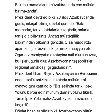
Bakı bu məsələlərin müzakirəsində çox mühüm
bir məkandır".
Prezident qeyd edib ki, 23 ildə Azərbaycanda
güclü, inkişaf etmiş dövlət qurulub: "Bakı
memarlıq, tarixi abidələrlə zəngindir, onlarla
tanış ola bilərsiniz. Ancaq müstəqillik
baxımından ölkəmiz gəncdir. Qısa müddətdə
aparılan işlər bizim inkişafımızı müəyyən etdi.
Əgər siz cəmiyyətin dəstəyinə nail olursunuzsa,
bu işlər uğurlu olur. Azərbaycanın təşəbbüsləri
regional əməkdaşlığı gücləndirir".
Prezident İlham Əliyev Azərbaycanın Avropanın
enerji təhlükəsizliyi sahəsində mühüm rol
oynaydığını xatırladıb: "Biz əslində tarixi İpək
Yolunu bərpa edir, mühüm dəmir yolunu tikirik.
Tarixi İpək Yolu məhz Azərbaycan ərazisindən
keçirdi".
Dövlət başçısı bildirib ki, Azərbaycanın bütün