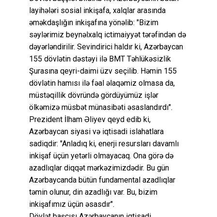
layihələri sosial inkişafa, xalqlar arasında
əməkdaşlığın inkişafına yönəlib: "Bizim
səylərimiz beynəlxalq ictimaiyyət tərəfindən də
dəyərləndirilir. Sevindirici haldır ki, Azərbaycan
155 dövlətin dəstəyi ilə BMT Təhlükəsizlik
Şurasına qeyri-daimi üzv seçilib. Həmin 155
dövlətin hamısı ilə fəal əlaqəmiz olmasa da,
müstəqillik dövründə gördüyümüz işlər
ölkəmizə müsbət münasibəti əsaslandırdı".
Prezident İlham Əliyev qeyd edib ki,
Azərbaycan siyasi və iqtisadi islahatlara
sadiqdir: "Anladıq ki, enerji resursları davamlı
inkişaf üçün yetərli olmayacaq. Ona görə də
azadlıqlar diqqət mərkəzimizdədir. Bu gün
Azərbaycanda bütün fundamental azadlıqlar
təmin olunur, din azadlığı var. Bu, bizim
inkişafımız üçün əsasdır".
Dövlət başçısı Azərbaycanın iqtisadi