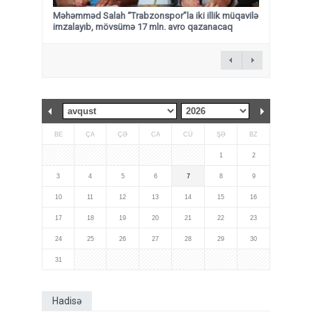
Məhəmməd Salah “Trabzonspor”la iki illik müqavilə
imzalayıb, mövsümə 17 mln. avro qazanacaq
BE
ÇA
ÇƏ
CA
CÜ
ŞƏ
BZ
1
2
3
4
5
6
7
8
9
10
11
12
13
14
15
16
17
18
19
20
21
22
23
24
25
26
27
28
29
30
31
Hadisə