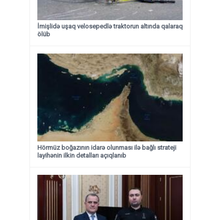
İmişlidə uşaq velosepedlə traktorun altında qalaraq
ölüb
Hörmüz boğazının idarə olunması ilə bağlı strateji
layihənin ilkin detalları açıqlanıb