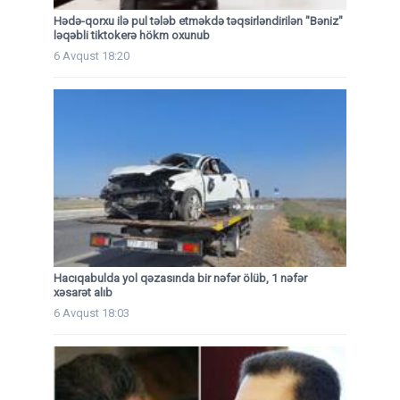
Hədə-qorxu ilə pul tələb etməkdə təqsirləndirilən "Bəniz"
ləqəbli tiktokerə hökm oxunub
6 Avqust 18:20
Hacıqabulda yol qəzasında bir nəfər ölüb, 1 nəfər
xəsarət alıb
6 Avqust 18:03