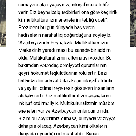
nümayəndələri yaşayır və inkişafımıza töhfə
verir. Biz beynəlxalq tədbirləri ona görə keçiririk
ki, multikulturalizm ənənələrini təbliğ edək".
Prezident bu gün dünyada baş verən
hadisələrin narahatlıq doğurduğunu söyləyib:
"Azərbaycanda Beynəlxalq Multikulturalizm
Mərkəzinin yaradılması bu sahədə bir addım
oldu. Multikulturalizmin alternativi yoxdur. Bu
baxımdan vətəndaş cəmiyyəti qurumlarının,
qeyri-hökumət təşkilatlarının rolu artır. Bəzi
hallarda dini ədavət bilərəkdən inkişaf etdirilir
və yayılır. İctimai rəyə təsir göstərən insanların
öhdəliyi artır, biz multikulturalizm ənənələrini
inkişaf etdirməliyik. Multikulturalizmin müsbət
ənənələri var və Azərbaycan onlardan biridir.
Bizim bu səylərimiz olmasa, dünyada vəziyyət
daha pis olacaq. Azərbaycan kimi ölkələrin
dünyada oynadığı rol müsbətdir. Bunun