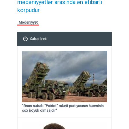
mədəniyyətlər arasında ən etibarlı
körpüdür
Mədəniyyət
Xəbər lenti
"Əsas səbəb "Patriot" raketi partiyasının həcminin
çox böyük olmasıdır"