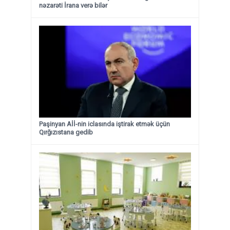
nəzarəti İrana verə bilər
Paşinyan Aİİ-nin iclasında iştirak etmək üçün
Qırğızıstana gedib