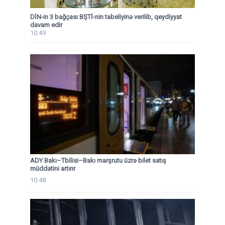
DİN-in 3 bağçası BŞTİ-nin tabeliyinə verilib, qeydiyyat
davam edir
10:49
ADY Bakı–Tbilisi–Bakı marşrutu üzrə bilet satış
müddətini artırır
10:48