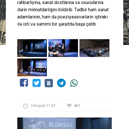
rəhbərliyinə, sənət dostlarına və oxucularına
dərin minnətdarlığını bildirib. Tədbir həm sənət
adamlarının, həm də poeziyasevərlərin iştirakı
ilə isti və səmimi bir şəraitdə başa çatıb.
5 Avqust 11:07
861