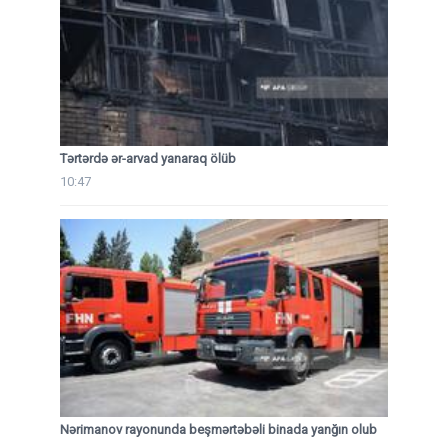
Tərtərdə ər-arvad yanaraq ölüb
10:47
Nərimanov rayonunda beşmərtəbəli binada yanğın olub