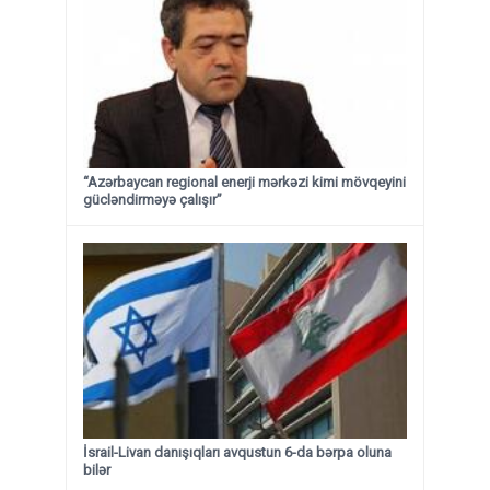
“Azərbaycan regional enerji mərkəzi kimi mövqeyini
gücləndirməyə çalışır”
İsrail-Livan danışıqları avqustun 6-da bərpa oluna
bilər