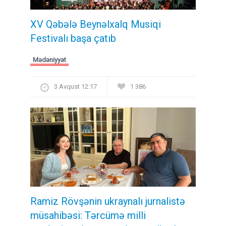
XV Qəbələ Beynəlxalq Musiqi
Festivalı başa çatıb
Mədəniyyət
3 Avqust 12:17
1 386
Ramiz Rövşənin ukraynalı jurnalistə
müsahibəsi: Tərcümə milli