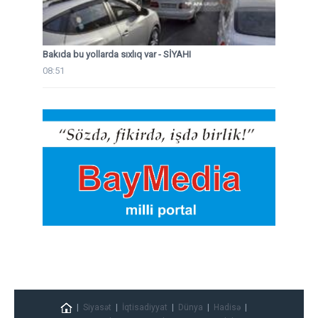
Bakıda bu yollarda sıxlıq var - SİYAHI
08:51
Siyasət
İqtisadiyyat
Dünya
Hadisə