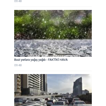
09:48
Bəzi yerlərə yağış yağıb - FAKTİKİ HAVA
09:48