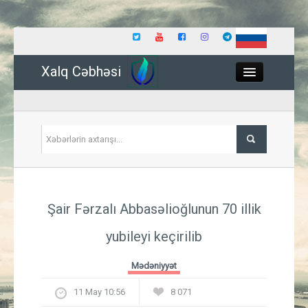
Xalq Cəbhəsi
Close
Siyasət
Şair Fərzalı Abbasəlioğlunun 70 illik
İqtisadiyyat
yubileyi keçirilib
Dünya
Mədəniyyət
Hadisə
11 May 10:56
8 071