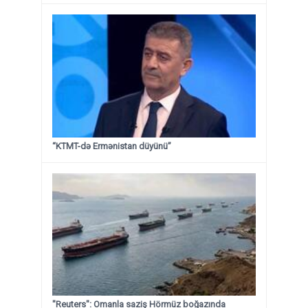
“KTMT-də Ermənistan düyünü”
"Reuters": Omanla saziş Hörmüz boğazında