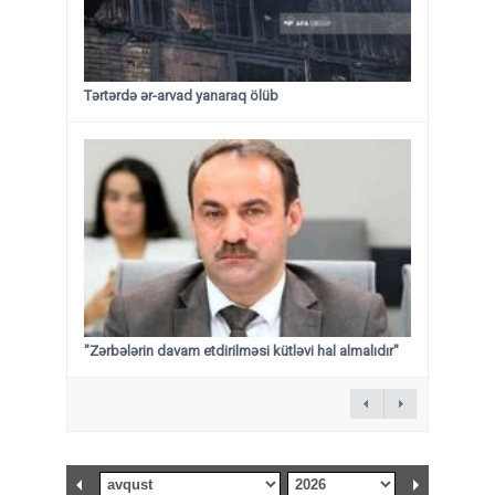
Tərtərdə ər-arvad yanaraq ölüb
"Zərbələrin davam etdirilməsi kütləvi hal almalıdır"