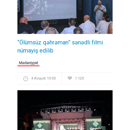
“Ölümsüz qəhrəman” sənədli filmi
nümayiş edilib
Mədəniyyət
4 Avqust 10:05
1 120