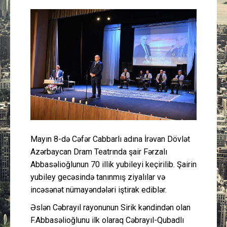
Güney Azərbaycan
Mədəniyyət
Müsahibə
İdman
Layihə
Mayın 8-də Cəfər Cabbarlı adına İrəvan Dövlət
Gündəm
Azərbaycan Dram Teatrında şair Fərzalı
Abbasəlioğlunun 70 illik yubileyi keçirilib. Şairin
Cəmiyyət
yubiley gecəsində tanınmış ziyalılar və
incəsənət nümayəndələri iştirak ediblər.
Peşə etikası
Əslən Cəbrayıl rayonunun Sirik kəndindən olan
F.Abbasəlioğlunu ilk olaraq Cəbrayıl-Qubadlı
Əlaqə