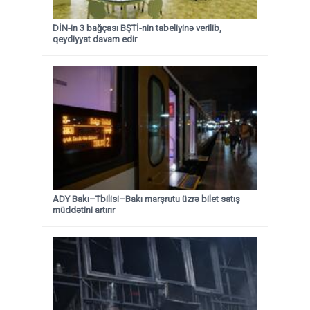
DİN-in 3 bağçası BŞTİ-nin tabeliyinə verilib,
qeydiyyat davam edir
ADY Bakı–Tbilisi–Bakı marşrutu üzrə bilet satış
müddətini artırır