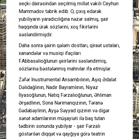
seçki dairəsindən seçilmiş millət vəkili Ceyhun
Məmmədov təbrik edib. O, çıxış edərək
yubiliyarın yaradıcılığına nəzər salmış, şair
haqqında ürək sözlərini, xoş fikirlərini
səsləndirmişdir.
Daha sonra şairin qələm dostları, qiraət ustaları,
xanəndələr və musiqi ifaçıları
F.Abbasəlioğlunun şeirlərini səsləndirmiş,
sözlərinə bəstələnmiş mahnılar ifa etmişlər.
Zəfər İnustrumental Ansambılının, Aşıq Ədalət
Dəlidağlının, Nadir Bayramlının, Niyaz
İlyasoğlunun, Natiq Fərzalıoğlunun, Əhliman
Ərşadlının, Sona Nərimanqızının, Təranə
Gədəbəylinin, Ayşə Səyyad qızının və digər
sənət adamlarının müşayiəti ilə baş tutan
tədbirin sonunda yubilyar - şair Fərzalı
göstərilən diqqət və qayğıya görə teatrın