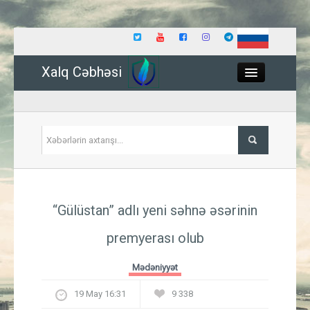
Xalq Cəbhəsi
Close
Siyasət
“Gülüstan” adlı yeni səhnə əsərinin
İqtisadiyyat
premyerası olub
Dünya
Mədəniyyət
Hadisə
19 May 16:31
9 338