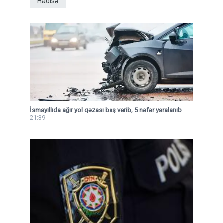
Hadisə
İsmayıllıda ağır yol qəzası baş verib, 5 nəfər yaralanıb
21:39