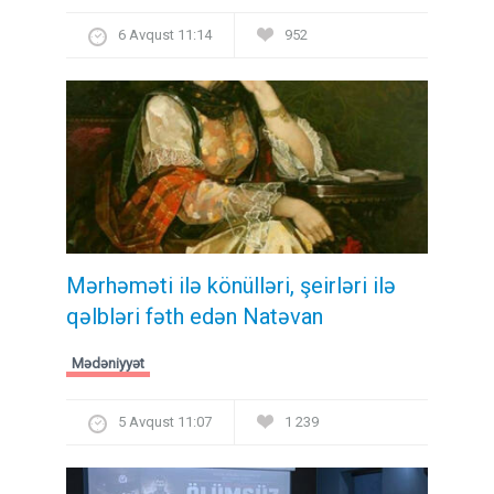
6 Avqust 11:14
952
Mərhəməti ilə könülləri, şeirləri ilə
qəlbləri fəth edən Natəvan
Mədəniyyət
5 Avqust 11:07
1 239