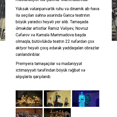
Yüksək vətənpərvərlik ruhu və dinamik ab-hava
ilə seçilən səhnə əsərində Gəncə teatrının
böyük yaradıcı heyəti yer alıb. Tamaşada
Əməkdar artistlər Ramiz Vəliyev, Novruz
Cəfərov və Kəmalə Məmmədova başda
olmaqla, bütövlükdə teatrın 22 nəfərdən çox
aktyor heyəti çıxış edərək yaddaqalan obrazlar
canlandırıblar.
Premyera tamaşaçılar və mədəniyyət
ictimaiyyəti tərəfindən böyük rəğbət və
alqışlarla qarşılanıb.