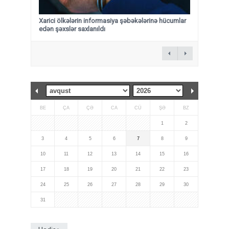
Xarici ölkələrin informasiya şəbəkələrinə hücumlar
edən şəxslər saxlanıldı
BE
ÇA
ÇƏ
CA
CÜ
ŞƏ
BZ
1
2
3
4
5
6
7
8
9
10
11
12
13
14
15
16
17
18
19
20
21
22
23
24
25
26
27
28
29
30
31