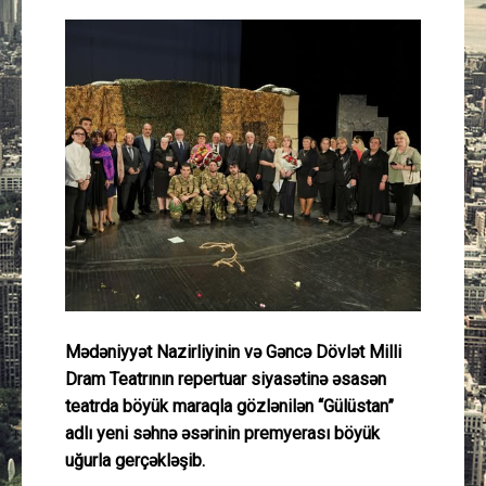
Güney Azərbaycan
Mədəniyyət
Müsahibə
İdman
Layihə
Gündəm
Mədəniyyət Nazirliyinin və Gəncə Dövlət Milli
Cəmiyyət
Dram Teatrının repertuar siyasətinə əsasən
teatrda böyük maraqla gözlənilən “Gülüstan”
Peşə etikası
adlı yeni səhnə əsərinin premyerası böyük
uğurla gerçəkləşib.
Əlaqə