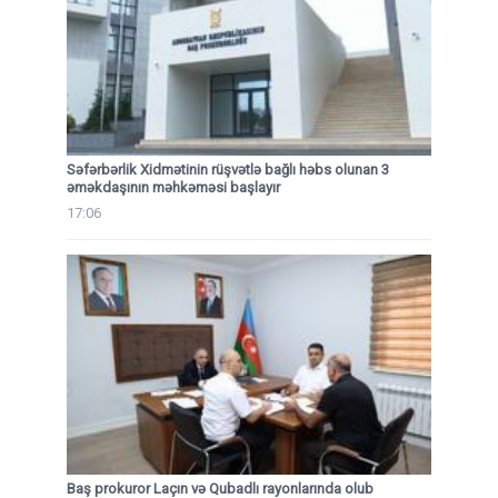
Səfərbərlik Xidmətinin rüşvətlə bağlı həbs olunan 3
əməkdaşının məhkəməsi başlayır
17:06
Baş prokuror Laçın və Qubadlı rayonlarında olub