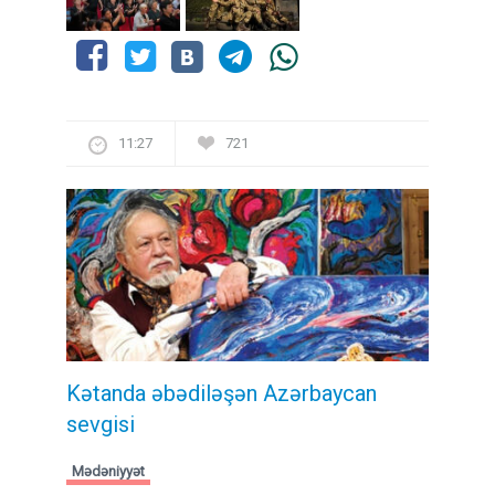
11:27
721
Kətanda əbədiləşən Azərbaycan
sevgisi
Mədəniyyət