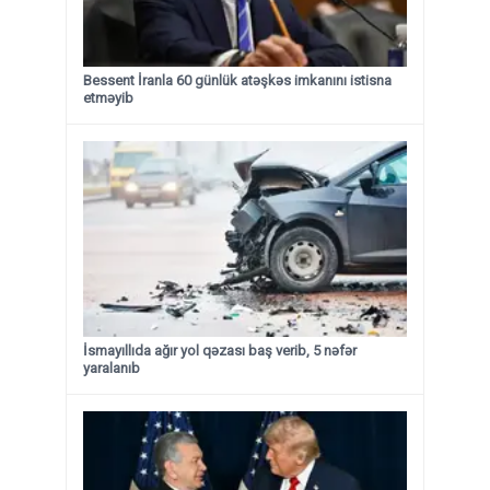
Bessent İranla 60 günlük atəşkəs imkanını istisna
etməyib
İsmayıllıda ağır yol qəzası baş verib, 5 nəfər
yaralanıb