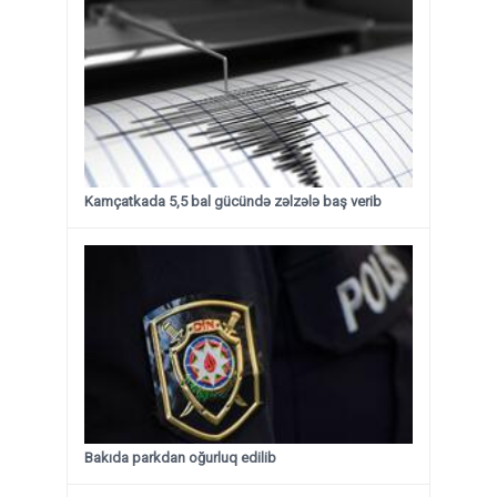
Kamçatkada 5,5 bal gücündə zəlzələ baş verib
Bakıda parkdan oğurluq edilib