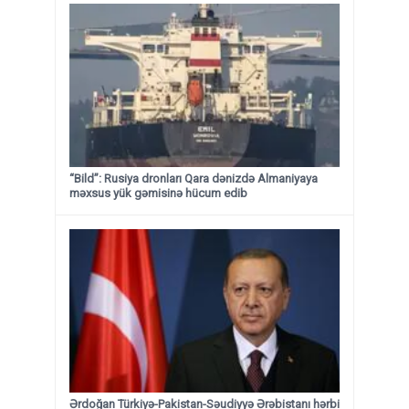
“Bild”: Rusiya dronları Qara dənizdə Almaniyaya
məxsus yük gəmisinə hücum edib
Ərdoğan Türkiyə-Pakistan-Səudiyyə Ərəbistanı hərbi