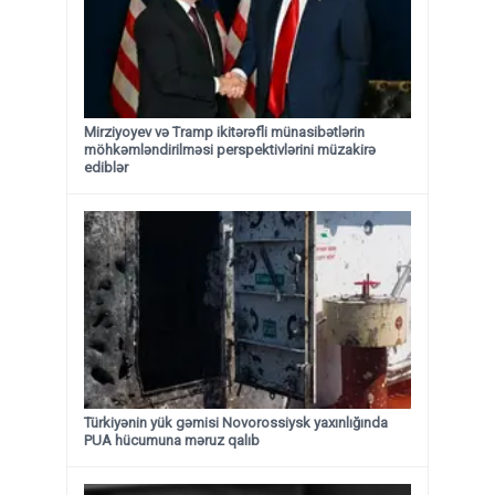
Mirziyoyev və Tramp ikitərəfli münasibətlərin
möhkəmləndirilməsi perspektivlərini müzakirə
ediblər
Türkiyənin yük gəmisi Novorossiysk yaxınlığında
PUA hücumuna məruz qalıb