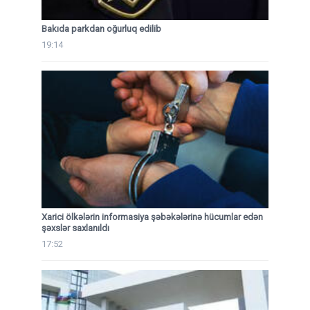
Bakıda parkdan oğurluq edilib
19:14
Xarici ölkələrin informasiya şəbəkələrinə hücumlar edən
şəxslər saxlanıldı
17:52