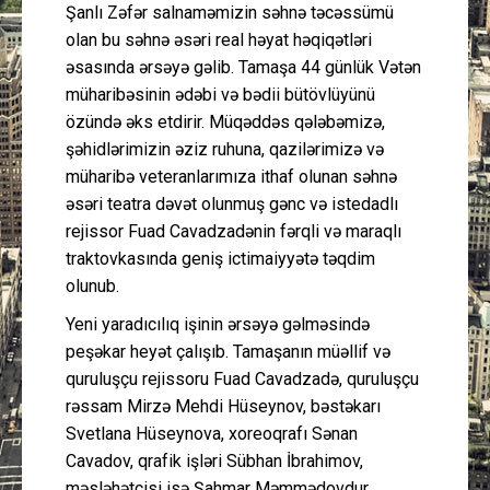
Şanlı Zəfər salnaməmizin səhnə təcəssümü
olan bu səhnə əsəri real həyat həqiqətləri
əsasında ərsəyə gəlib. Tamaşa 44 günlük Vətən
müharibəsinin ədəbi və bədii bütövlüyünü
özündə əks etdirir. Müqəddəs qələbəmizə,
şəhidlərimizin əziz ruhuna, qazilərimizə və
müharibə veteranlarımıza ithaf olunan səhnə
əsəri teatra dəvət olunmuş gənc və istedadlı
rejissor Fuad Cavadzadənin fərqli və maraqlı
traktovkasında geniş ictimaiyyətə təqdim
olunub.
Yeni yaradıcılıq işinin ərsəyə gəlməsində
peşəkar heyət çalışıb. Tamaşanın müəllif və
quruluşçu rejissoru Fuad Cavadzadə, quruluşçu
rəssam Mirzə Mehdi Hüseynov, bəstəkarı
Svetlana Hüseynova, xoreoqrafı Sənan
Cavadov, qrafik işləri Sübhan İbrahimov,
məsləhətçisi isə Şahmar Məmmədovdur.