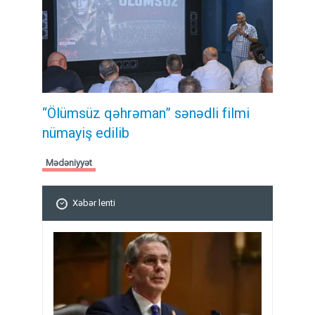
“Ölümsüz qəhrəman” sənədli filmi
nümayiş edilib
Mədəniyyət
Xəbər lenti