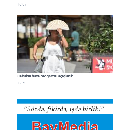
16:07
Sabahın hava proqnozu açıqlanıb
12:50