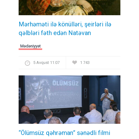
Mərhəməti ilə könülləri, şeirləri ilə
qəlbləri fəth edən Natəvan
Mədəniyyət
5 Avqust 11:07
1 743
“Ölümsüz qəhrəman” sənədli filmi