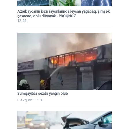
Azərbaycanın bəzi rayonlarında leysan yağacaq, şimşək
çaxacaq, dolu düşəcək - PROQNOZ
12:45
Sumqayıtda sexdə yanğın olub
8 Avqust 11:10