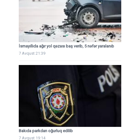
İsmayıllıda ağır yol qəzası baş verib, 5 nəfər yaralanıb
7 Avqust 21:39
Bakıda parkdan oğurluq edilib
7 Avqust 19:14