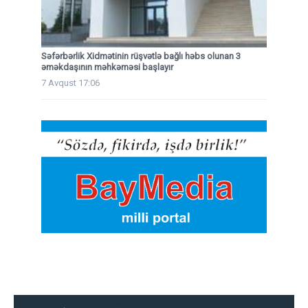
Səfərbərlik Xidmətinin rüşvətlə bağlı həbs olunan 3
əməkdaşının məhkəməsi başlayır
7 Avqust 17:06