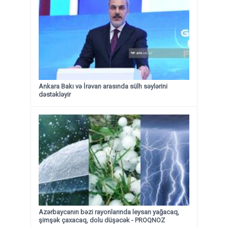
Ankara Bakı və İrəvan arasında sülh səylərini
dəstəkləyir
Azərbaycanın bəzi rayonlarında leysan yağacaq,
şimşək çaxacaq, dolu düşəcək - PROQNOZ