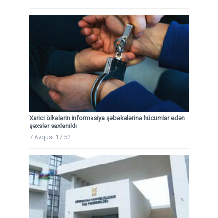
Xarici ölkələrin informasiya şəbəkələrinə hücumlar edən
şəxslər saxlanıldı
7 Avqust 17:52