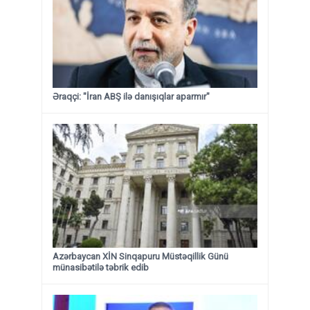
Əraqçi: "İran ABŞ ilə danışıqlar aparmır"
Azərbaycan XİN Sinqapuru Müstəqillik Günü
münasibətilə təbrik edib