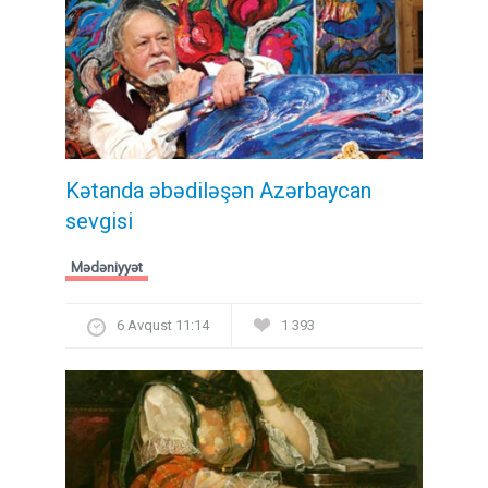
Kətanda əbədiləşən Azərbaycan
sevgisi
Mədəniyyət
6 Avqust 11:14
1 393