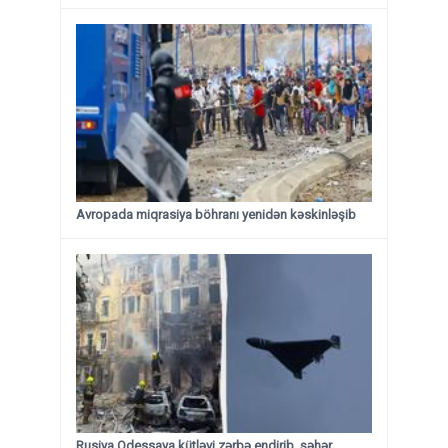
Avropada miqrasiya böhranı yenidən kəskinləşib
Rusiya Odessaya kütləvi zərbə endirib, şəhər