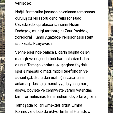
veriləcək.
Nağıl-fantastika janrında hazırlanan tamaşanın
quruluşçu rejissoru gənc rejissor Fuad
Cavadzadə, quruluşçu rəssamı Nizami
Dadaşov, musiqi tərtibatçısı Zaur Rəşidov,
xoreoqrafı Kamil Ağazadə, rejissor assistenti
isə Fazilə Rzayevadır.
Səhnə əsərində balaca Eldarın başına gələn
maraqlı və düşündürücü hadisələrdən bəhs
olunur. Tamaşa vasitəsilə uşaqlara faydalı
işlərlə məşğul olmaq, mobil telefondan və
sosial şəbəkələrdən asılılığın zərərlərini
anlamaq, dərslərə məsuliyyətlə yanaşmaq,
ailəyə, dövlətə və cəmiyyətə yararlı vətəndaş
kimi formalaşmaq kimi mühüm dəyərlər aşılanır.
Tamaşada rolları Əməkdar artist Elmira
Kərimova, eləcə də aktyorlar Emil Həmidov,