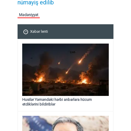
nümayiş edilib
Mədəniyyət
Xəbər lenti
Husilər Yəməndəki hərbi anbarlara hücum
etdiklərini bildiriblər