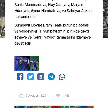
Şəhla Məmmədova, Elay Xasıyev, Məryəm
Hüseynli, Aynur Hümbətova, və Şəhriyar Aşkari
canlandırırlar.
Sumqayıt Dövlət Dram Teatrı bütün balacaları
və valideynləri 1 İyun bayramını birlikdə qeyd
etməyə və “Sehrli yaylıq” tamaşasını izləməyə
dəvət edir.
7 Avqust 11:27
1 183