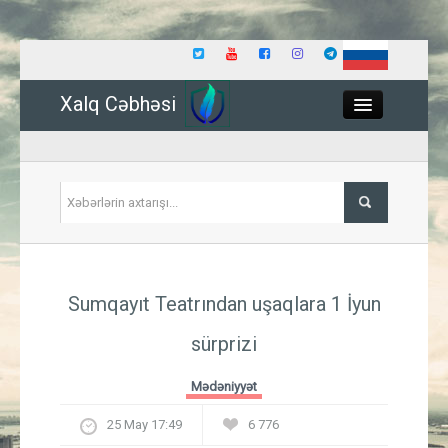
Xalq Cəbhəsi
Close
Siyasət
Sumqayıt Teatrından uşaqlara 1 İyun
İqtisadiyyat
sürprizi
Dünya
Mədəniyyət
Hadisə
25 May 17:49
6 776