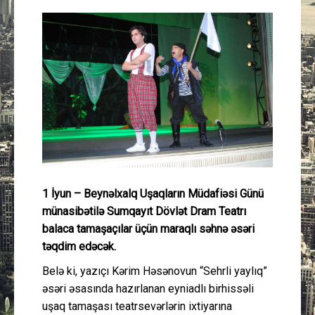
Güney Azərbaycan
Mədəniyyət
Müsahibə
İdman
Layihə
1 İyun – Beynəlxalq Uşaqların Müdafiəsi Günü
Gündəm
münasibətilə Sumqayıt Dövlət Dram Teatrı
balaca tamaşaçılar üçün maraqlı səhnə əsəri
Cəmiyyət
təqdim edəcək.
Peşə etikası
Belə ki, yazıçı Kərim Həsənovun “Sehrli yaylıq”
əsəri əsasında hazırlanan eyniadlı birhissəli
Əlaqə
uşaq tamaşası teatrsevərlərin ixtiyarına