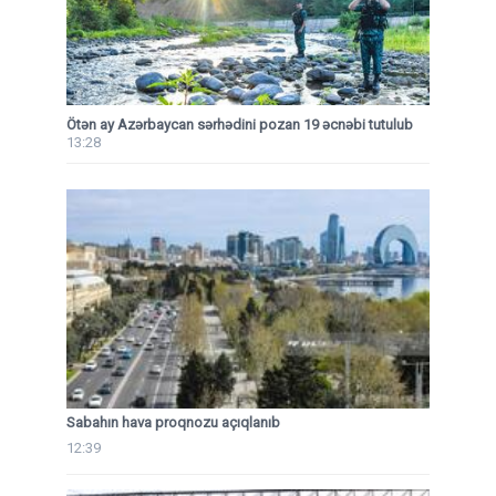
Ötən ay Azərbaycan sərhədini pozan 19 əcnəbi tutulub
13:28
Sabahın hava proqnozu açıqlanıb
12:39