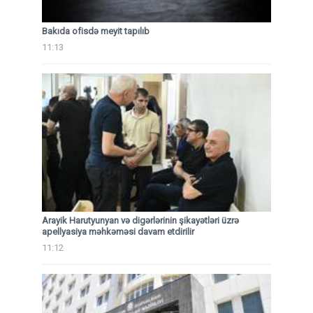
Bakıda ofisdə meyit tapılıb
11:13
Arayik Harutyunyan və digərlərinin şikayətləri üzrə
apellyasiya məhkəməsi davam etdirilir
11:12