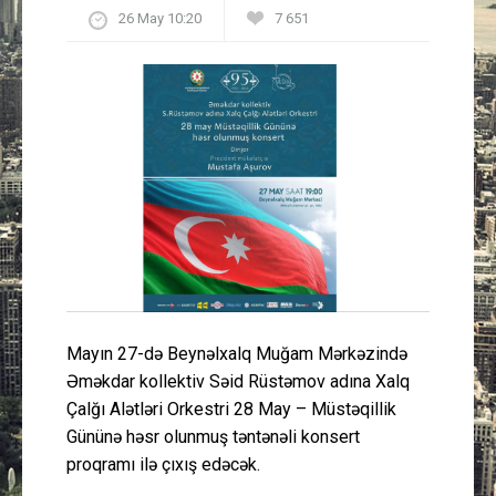
26 May 10:20
7 651
Güney Azərbaycan
Mədəniyyət
Müsahibə
İdman
Layihə
Gündəm
Mayın 27-də Beynəlxalq Muğam Mərkəzində
Cəmiyyət
Əməkdar kollektiv Səid Rüstəmov adına Xalq
Çalğı Alətləri Orkestri 28 May – Müstəqillik
Peşə etikası
Gününə həsr olunmuş təntənəli konsert
proqramı ilə çıxış edəcək.
Əlaqə