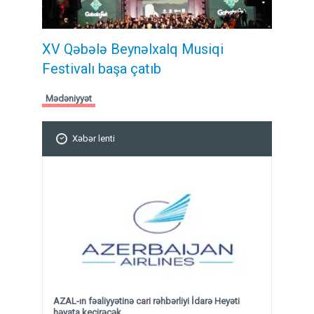
XV Qəbələ Beynəlxalq Musiqi
Festivalı başa çatıb
Mədəniyyət
Xəbər lenti
AZAL-ın fəaliyyətinə cari rəhbərliyi İdarə Heyəti
həyata keçirəcək