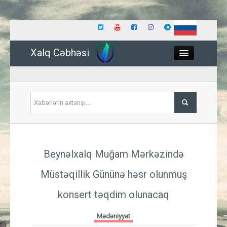
Xalq Cəbhəsi
Close
Siyasət
Beynəlxalq Muğam Mərkəzində
İqtisadiyyat
Müstəqillik Gününə həsr olunmuş
Dünya
konsert təqdim olunacaq
Hadisə
Mədəniyyət