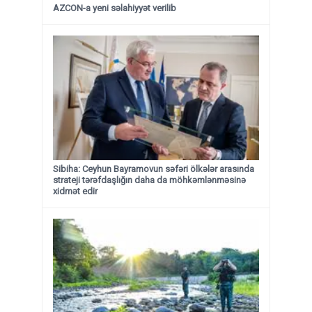
AZCON-a yeni səlahiyyət verilib
Sibiha: Ceyhun Bayramovun səfəri ölkələr arasında
strateji tərəfdaşlığın daha da möhkəmlənməsinə
xidmət edir