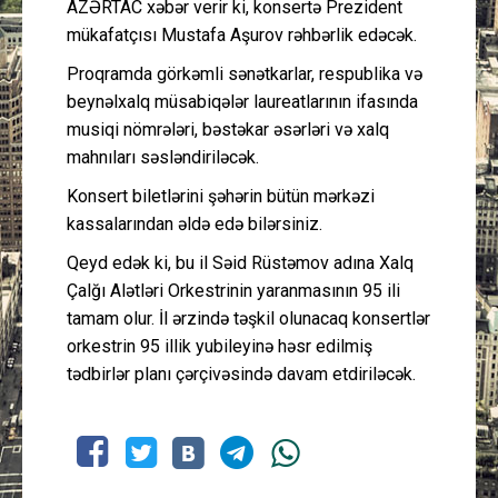
AZƏRTAC xəbər verir ki, konsertə Prezident
mükafatçısı Mustafa Aşurov rəhbərlik edəcək.
Proqramda görkəmli sənətkarlar, respublika və
beynəlxalq müsabiqələr laureatlarının ifasında
musiqi nömrələri, bəstəkar əsərləri və xalq
mahnıları səsləndiriləcək.
Konsert biletlərini şəhərin bütün mərkəzi
kassalarından əldə edə bilərsiniz.
Qeyd edək ki, bu il Səid Rüstəmov adına Xalq
Çalğı Alətləri Orkestrinin yaranmasının 95 ili
tamam olur. İl ərzində təşkil olunacaq konsertlər
orkestrin 95 illik yubileyinə həsr edilmiş
tədbirlər planı çərçivəsində davam etdiriləcək.