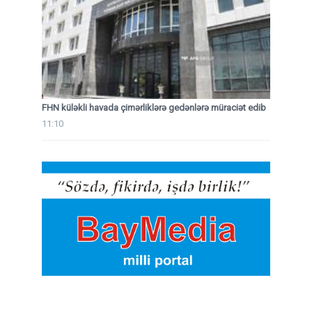
FHN küləkli havada çimərliklərə gedənlərə müraciət edib
11:10