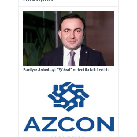
Bəxtiyar Aslanbəyli “Şöhrət” ordeni ilə təltif edilib