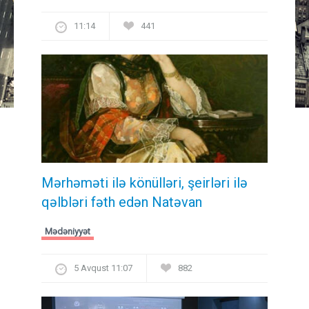
11:14
441
Mərhəməti ilə könülləri, şeirləri ilə
qəlbləri fəth edən Natəvan
Mədəniyyət
5 Avqust 11:07
882