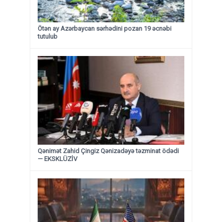
Ötən ay Azərbaycan sərhədini pozan 19 əcnəbi
tutulub
Qənimət Zahid Çingiz Qənizadəyə təzminat ödədi
— EKSKLÜZİV