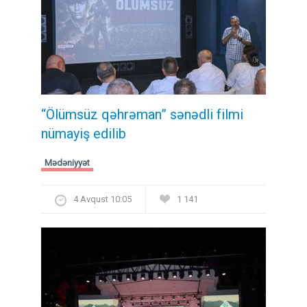
“Ölümsüz qəhrəman” sənədli filmi
nümayiş edilib
Mədəniyyət
4 Avqust 10:05
1 141