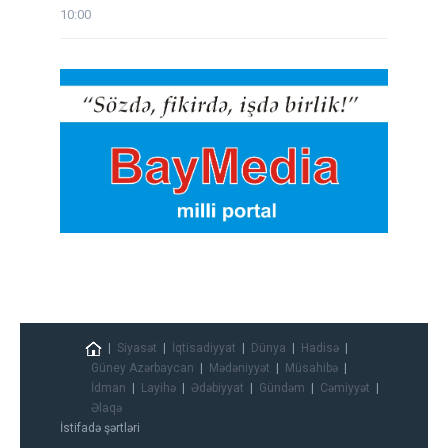
10:00
Siyasət
İqtisadiyyat
Dünya
Hadisə
Güney Azərbaycan
Mədəniyyət
Müsahibə
İdman
Layihə
Ədəbiyyat
Gündəm
Cəmiyyət
Əlaqə
İstifadə şərtləri