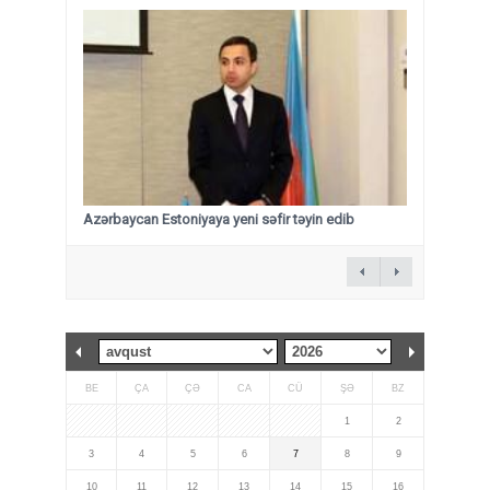
Azərbaycan Estoniyaya yeni səfir təyin edib
BE
ÇA
ÇƏ
CA
CÜ
ŞƏ
BZ
1
2
3
4
5
6
7
8
9
10
11
12
13
14
15
16