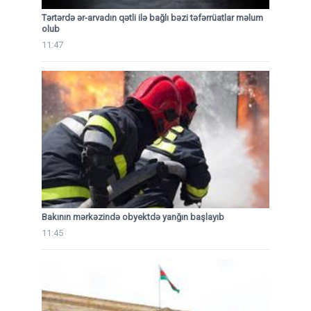
Tərtərdə ər-arvadın qətli ilə bağlı bəzi təfərrüatlar məlum
olub
11:47
Bakının mərkəzində obyektdə yanğın başlayıb
11:45