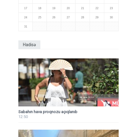
17
18
19
20
21
22
23
24
25
26
27
28
29
30
31
Hadisə
Sabahın hava proqnozu açıqlanıb
12:50