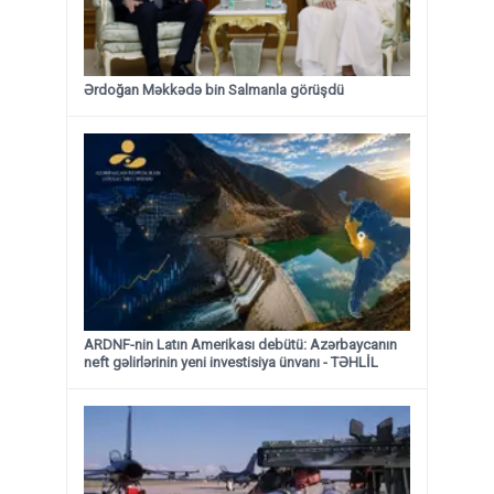
Ərdoğan Məkkədə bin Salmanla görüşdü
ARDNF-nin Latın Amerikası debütü: Azərbaycanın
neft gəlirlərinin yeni investisiya ünvanı - TƏHLİL