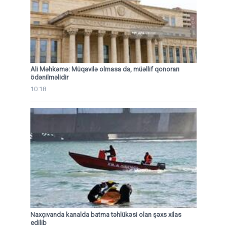
Ali Məhkəmə: Müqavilə olmasa da, müəllif qonorarı
ödənilməlidir
10:18
Naxçıvanda kanalda batma təhlükəsi olan şəxs xilas
edilib