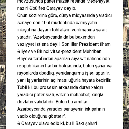
mövzusunda panel müzakirəsində Mədəniyyət
naziri Əbülfəs Qarayev deyib.
Onun sözlərinə görə, dünya miqyasında yaradıcı
sənaye son 10 il müddətində cəmiyyətin
inkişafına dəyərli töhfələrin verilməsinə şərait
yaradır: "Azərbaycanda da bu baxımdan
vəziyyət istisna deyil. Son illər Prezident İlham
Əliyev və Birinci vitse-prezident Mehriban
Əliyeva tərəfindən aparılan siyasət nəticəsində
respublikanın hər bir bölgəsində, bütün şəhər və
rayonlarda abadlıq, yenidənqurma işləri aparılır,
yeni iş yerlərinin açılması uğurla həyata keçirilir.
Təbii ki, bu prosesin arxasında duran xalqın
yaradıcı potensialı, vətənə məhəbbət, xalqla
dövlətin vəhdətidir. Bütün bu amillər
Azərbaycanda yaradıcı sənayenin inkişafının
vacib olduğunu göstərir".
Ə.Qarayev əlavə edib ki, bu il Bakı şəhəri