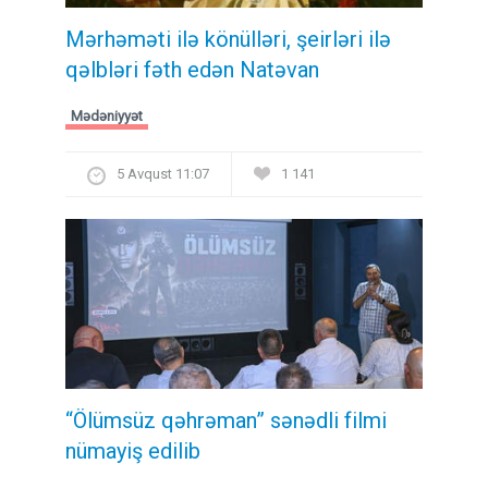
Mərhəməti ilə könülləri, şeirləri ilə
qəlbləri fəth edən Natəvan
Mədəniyyət
5 Avqust 11:07
1 141
“Ölümsüz qəhrəman” sənədli filmi
nümayiş edilib