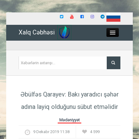
Xalq Cəbhəsi
Close
Siyasət
Əbülfəs Qarayev: Bakı yaradıcı şəhər
İqtisadiyyat
adına layiq olduğunu sübut etməlidir
Dünya
Mədəniyyət
Hadisə
9 Dekabr 2019 11:38
4 599