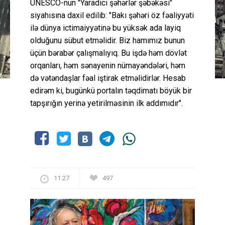
UNESCO-nun "Yaradıcı şəhərlər şəbəkəsi"
siyahısına daxil edilib: "Bakı şəhəri öz fəaliyyəti
ilə dünya ictimaiyyətinə bu yüksək ada layiq
olduğunu sübut etməlidir. Biz hamımız bunun
üçün bərabər çalışmalıyıq. Bu işdə həm dövlət
orqanları, həm sənayenin nümayəndələri, həm
də vətəndaşlar fəal iştirak etməlidirlər. Hesab
edirəm ki, bugünkü portalın təqdimatı böyük bir
tapşırığın yerinə yetirilməsinin ilk addımıdır".
11:27
497