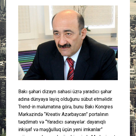
Güney Azərbaycan
Mədəniyyət
Müsahibə
İdman
Layihə
Gündəm
Bakı şəhəri dizayn sahəsi üzrə yaradıcı şəhər
adına dünyaya layiq olduğunu sübut etməlidir.
Cəmiyyət
Trend-in məlumatına görə, bunu Bakı Konqres
Mərkəzində “Kreativ Azərbaycan” portalının
Peşə etikası
təqdimatı və “Yaradıcı sənayelər: dayanıqlı
inkişaf və məşğulluq üçün yeni imkanlar”
Əlaqə