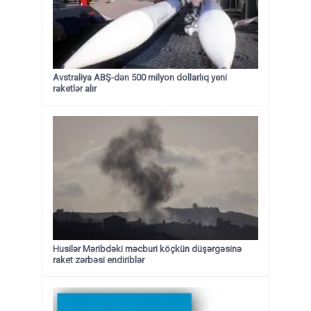
Avstraliya ABŞ-dən 500 milyon dollarlıq yeni
raketlər alır
Husilər Məribdəki məcburi köçkün düşərgəsinə
raket zərbəsi endiriblər