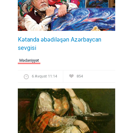
Kətanda əbədiləşən Azərbaycan
sevgisi
Mədəniyyət
6 Avqust 11:14
854