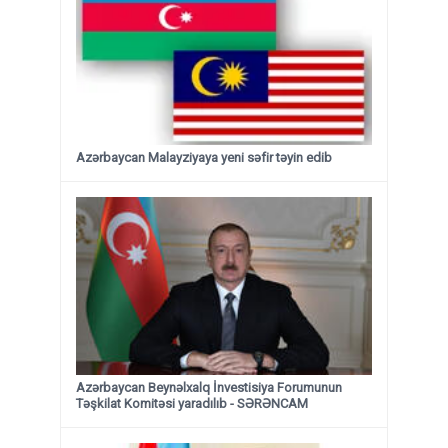
Azərbaycan Malayziyaya yeni səfir təyin edib
Azərbaycan Beynəlxalq İnvestisiya Forumunun
Təşkilat Komitəsi yaradılıb - SƏRƏNCAM