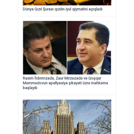
Dünya Qızıl Şurası qızılın iyul qiymətini açıqladı
Rasim İldırımzadə, Zaur Mirzəzadə və Qoşqar
Məmmədovun apellyasiya şikayəti üzrə məhkəmə
başlayıb