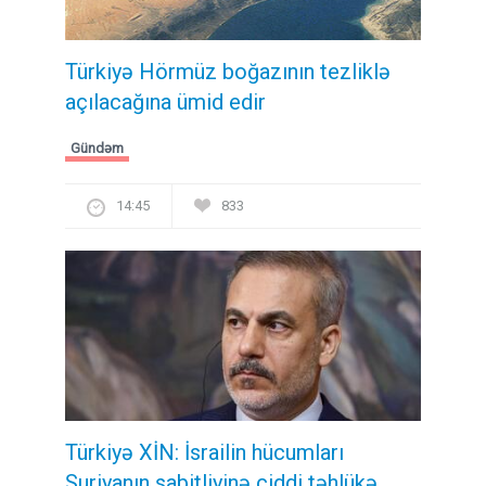
Türkiyə Hörmüz boğazının tezliklə
açılacağına ümid edir
Gündəm
14:45
833
Türkiyə XİN: İsrailin hücumları
Suriyanın sabitliyinə ciddi təhlükə