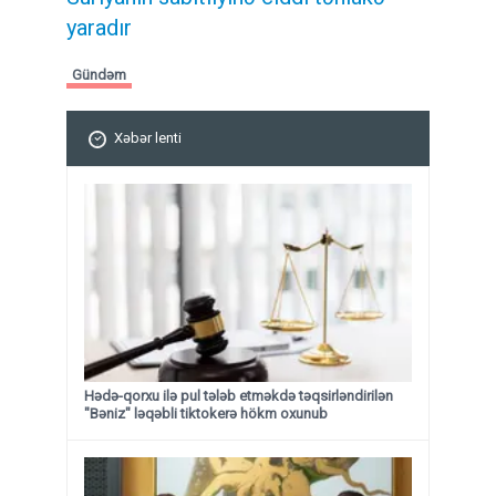
yaradır
Gündəm
Xəbər lenti
Hədə-qorxu ilə pul tələb etməkdə təqsirləndirilən
"Bəniz" ləqəbli tiktokerə hökm oxunub