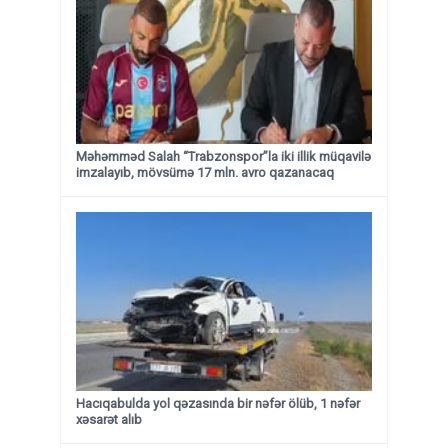
Məhəmməd Salah “Trabzonspor”la iki illik müqavilə
imzalayıb, mövsümə 17 mln. avro qazanacaq
Hacıqabulda yol qəzasında bir nəfər ölüb, 1 nəfər
xəsarət alıb