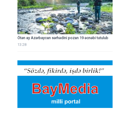
Ötən ay Azərbaycan sərhədini pozan 19 əcnəbi tutulub
13:28