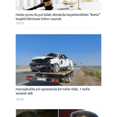
Hədə-qorxu ilə pul tələb etməkdə təqsirləndirilən "Bəniz"
ləqəbli tiktokerə hökm oxunub
18:20
Hacıqabulda yol qəzasında bir nəfər ölüb, 1 nəfər
xəsarət alıb
18:03