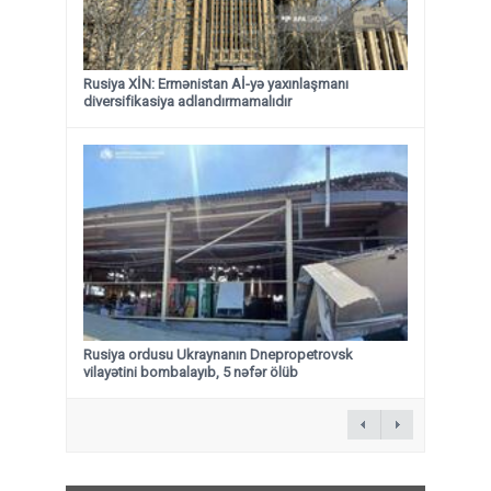
Rusiya XİN: Ermənistan Aİ-yə yaxınlaşmanı
diversifikasiya adlandırmamalıdır
Rusiya ordusu Ukraynanın Dnepropetrovsk
vilayətini bombalayıb, 5 nəfər ölüb