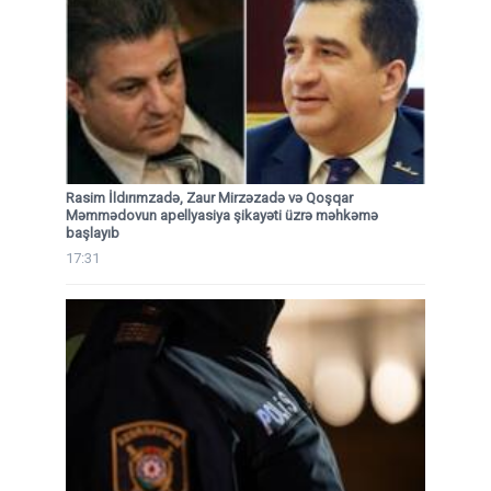
Rasim İldırımzadə, Zaur Mirzəzadə və Qoşqar
Məmmədovun apellyasiya şikayəti üzrə məhkəmə
başlayıb
17:31