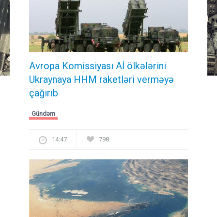
Avropa Komissiyası Aİ ölkələrini
Ukraynaya HHM raketləri verməyə
çağırıb
Gündəm
14:47
798