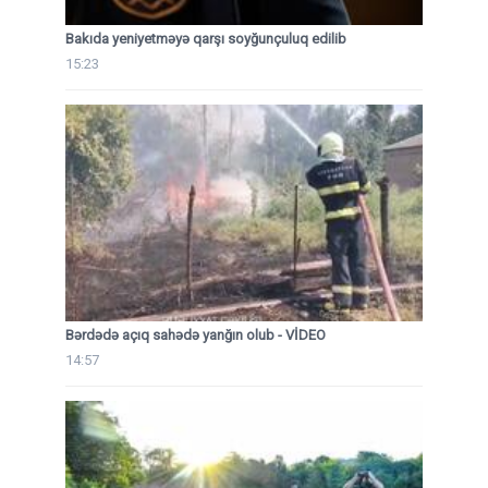
Bakıda yeniyetməyə qarşı soyğunçuluq edilib
15:23
Bərdədə açıq sahədə yanğın olub - VİDEO
14:57