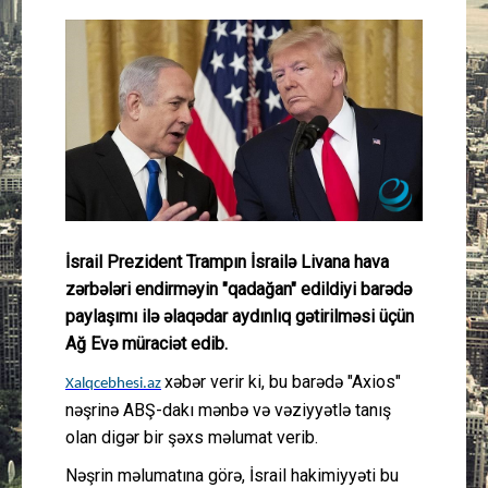
Güney Azərbaycan
Mədəniyyət
Müsahibə
İdman
Layihə
İsrail Prezident Trampın İsrailə Livana hava
zərbələri endirməyin "qadağan" edildiyi barədə
Gündəm
paylaşımı ilə əlaqədar aydınlıq gətirilməsi üçün
Ağ Evə müraciət edib.
Cəmiyyət
xəbər verir ki, bu barədə "Axios"
Xalqcebhesi.az
nəşrinə ABŞ-dakı mənbə və vəziyyətlə tanış
Peşə etikası
olan digər bir şəxs məlumat verib.
Əlaqə
Nəşrin məlumatına görə, İsrail hakimiyyəti bu