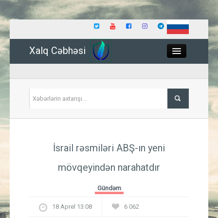
Xalq Cəbhəsi
Close
Siyasət
İsrail rəsmiləri ABŞ-ın yeni
İqtisadiyyat
mövqeyindən narahatdır
Dünya
Gündəm
Hadisə
18 Aprel 13:08
6 062