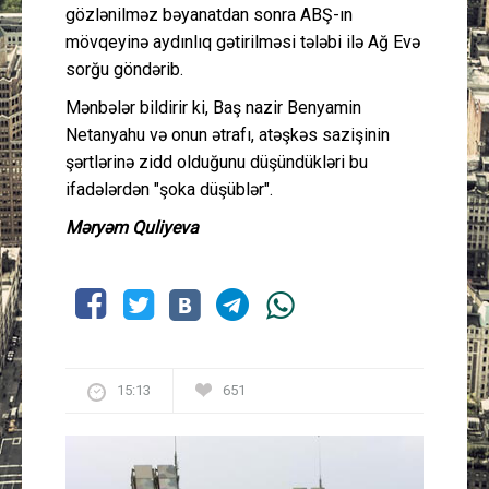
gözlənilməz bəyanatdan sonra ABŞ-ın
mövqeyinə aydınlıq gətirilməsi tələbi ilə Ağ Evə
sorğu göndərib.
Mənbələr bildirir ki, Baş nazir Benyamin
Netanyahu və onun ətrafı, atəşkəs sazişinin
şərtlərinə zidd olduğunu düşündükləri bu
ifadələrdən "şoka düşüblər".
Məryəm Quliyeva
15:13
651