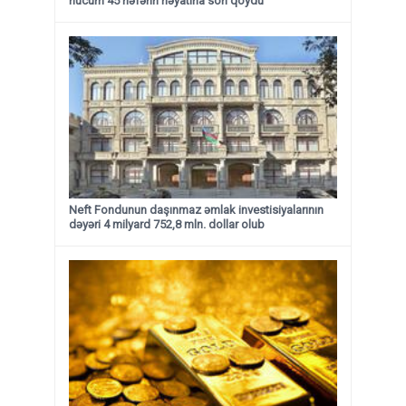
hücum 45 nəfərin həyatına son qoydu
Neft Fondunun daşınmaz əmlak investisiyalarının
dəyəri 4 milyard 752,8 mln. dollar olub