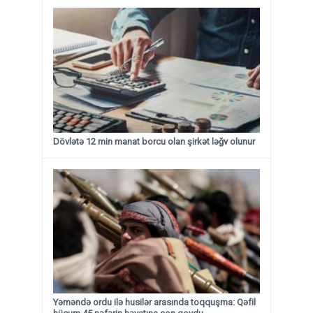
Dövlətə 12 min manat borcu olan şirkət ləğv olunur
Yəməndə ordu ilə husilər arasında toqquşma: Qəfil