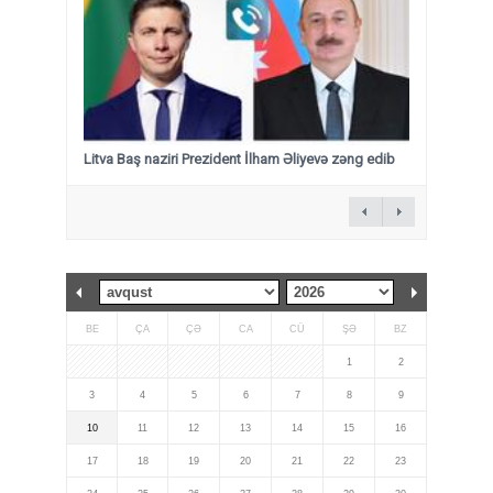
Litva Baş naziri Prezident İlham Əliyevə zəng edib
BE
ÇA
ÇƏ
CA
CÜ
ŞƏ
BZ
1
2
3
4
5
6
7
8
9
10
11
12
13
14
15
16
17
18
19
20
21
22
23