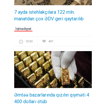
7 ayda istehlakçılara 122 mln.
manatdan çox ƏDV geri qaytarılıb
İqtisadiyyat
10:33
497
Əmtəə bazarlarında qızılın qiyməti 4
400 dolları ötüb