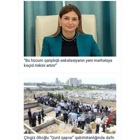
“Bu hücum qarşılıqlı eskalasiyanın yeni mərhələyə
keçid riskini artırır”
Çingiz Əlioğlu “Qurd qapısı” qəbiristanlığında dəfn