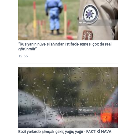
“Rusiyanın nüvə silahından istifadə etməsi çox da real
görünmür”
12:55
Bəzi yerlərdə şimşək çaxır, yağış yağır - FAKTİKİ HAVA