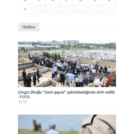
24
25
26
27
28
29
30
31
Hadisə
Çingiz Əlioğlu “Qurd qapısı” qəbiristanlığında dəfn edilib
- FOTO
12:57