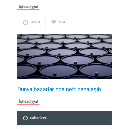
İqtisadiyyat
09:28
574
Dünya bazarlarında neft bahalaşıb
İqtisadiyyat
Xəbər lenti