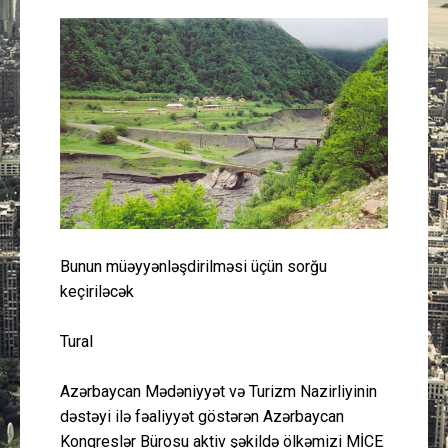
Güney Azərbaycan
Mədəniyyət
Müsahibə
İdman
Layihə
Bunun müəyyənləşdirilməsi üçün sorğu
Gündəm
keçiriləcək
Cəmiyyət
Tural
Peşə etikası
Azərbaycan Mədəniyyət və Turizm Nazirliyinin
dəstəyi ilə fəaliyyət göstərən Azərbaycan
Əlaqə
Konqreslər Bürosu aktiv şəkildə ölkəmizi MİCE