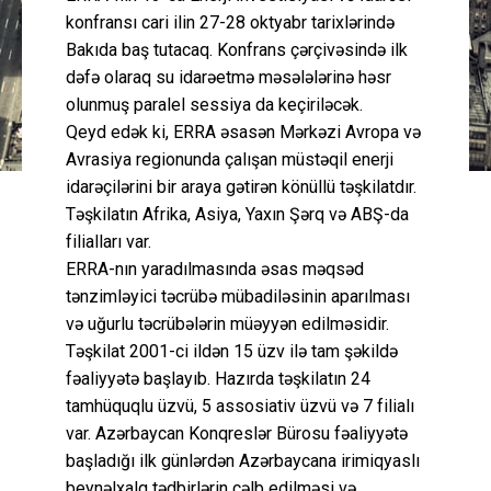
konfransı cari ilin 27-28 oktyabr tarixlərində
Bakıda baş tutacaq. Konfrans çərçivəsində ilk
dəfə olaraq su idarəetmə məsələlərinə həsr
olunmuş paralel sessiya da keçiriləcək.
Qeyd edək ki, ERRA əsasən Mərkəzi Avropa və
Avrasiya regionunda çalışan müstəqil enerji
idarəçilərini bir araya gətirən könüllü təşkilatdır.
Təşkilatın Afrika, Asiya, Yaxın Şərq və ABŞ-da
filialları var.
ERRA-nın yaradılmasında əsas məqsəd
tənzimləyici təcrübə mübadiləsinin aparılması
və uğurlu təcrübələrin müəyyən edilməsidir.
Təşkilat 2001-ci ildən 15 üzv ilə tam şəkildə
fəaliyyətə başlayıb. Hazırda təşkilatın 24
tamhüquqlu üzvü, 5 assosiativ üzvü və 7 filialı
var. Azərbaycan Konqreslər Bürosu fəaliyyətə
başladığı ilk günlərdən Azərbaycana irimiqyaslı
beynəlxalq tədbirlərin cəlb edilməsi və