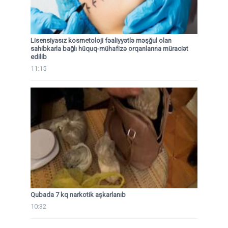
Lisensiyasız kosmetoloji fəaliyyətlə məşğul olan
sahibkarla bağlı hüquq-mühafizə orqanlarına müraciət
edilib
11:15
Qubada 7 kq narkotik aşkarlanıb
10:32