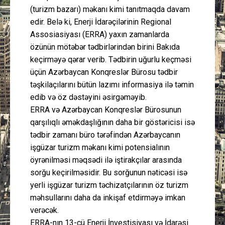
(turizm bazarı) məkanı kimi tanıtmaqda davam
edir. Belə ki, Enerji İdarəçilərinin Regional
Assosiasiyası (ERRA) yaxın zamanlarda
özünün mötəbər tədbirlərindən birini Bakıda
keçirməyə qərar verib. Tədbirin uğurlu keçməsi
üçün Azərbaycan Konqreslər Bürosu tədbir
təşkilaçılarını bütün lazımı informasiya ilə təmin
edib və öz dəstəyini əsirgəməyib.
ERRA və Azərbaycan Konqreslər Bürosunun
qarşılıqlı əməkdaşlığının daha bir göstəricisi isə
tədbir zamanı büro tərəfindən Azərbaycanın
işgüzar turizm məkanı kimi potensialının
öyrənilməsi məqsədi ilə iştirakçılar arasında
sorğu keçirilməsidir. Bu sorğunun nəticəsi isə
yerli işgüzar turizm təchizatçılarının öz turizm
məhsullarını daha da inkişaf etdirməyə imkan
verəcək.
ERRA-nın 13-cü Enerji İnvestisiyası və İdarəsi