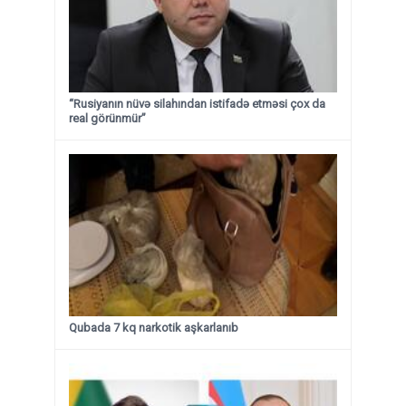
“Rusiyanın nüvə silahından istifadə etməsi çox da
real görünmür”
Qubada 7 kq narkotik aşkarlanıb