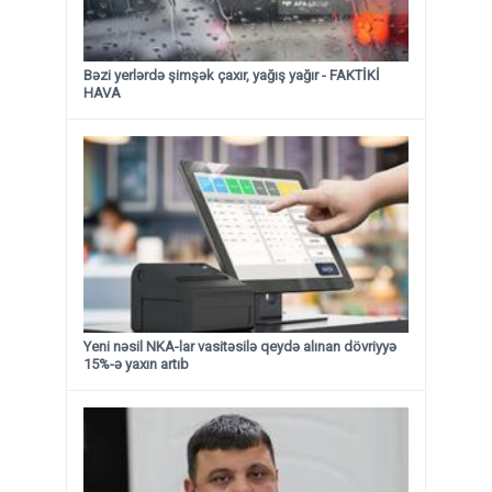
Bəzi yerlərdə şimşək çaxır, yağış yağır - FAKTİKİ
HAVA
Yeni nəsil NKA-lar vasitəsilə qeydə alınan dövriyyə
15%-ə yaxın artıb