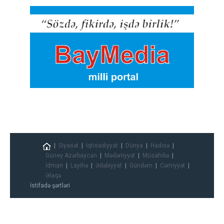
Siyasət
İqtisadiyyat
Dünya
Hadisə
Güney Azərbaycan
Mədəniyyət
Müsahibə
İdman
Layihə
Ədəbiyyat
Gündəm
Cəmiyyət
Əlaqə
İstifadə şərtləri