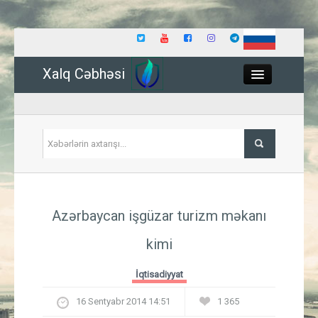
Xalq Cəbhəsi
Close
Siyasət
Azərbaycan işgüzar turizm məkanı
İqtisadiyyat
kimi
Dünya
İqtisadiyyat
Hadisə
16 Sentyabr 2014 14:51
1 365