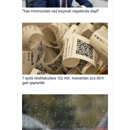
“İran Hörmüzdən vaz keçmək niyyətində deyil”
7 ayda istehlakçılara 122 mln. manatdan çox ƏDV
geri qaytarılıb